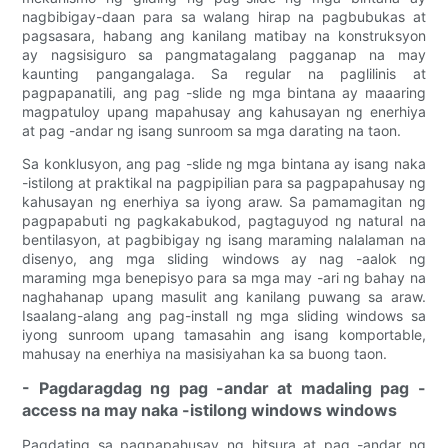
nagbibigay-daan para sa walang hirap na pagbubukas at
pagsasara, habang ang kanilang matibay na konstruksyon
ay nagsisiguro sa pangmatagalang pagganap na may
kaunting pangangalaga. Sa regular na paglilinis at
pagpapanatili, ang pag -slide ng mga bintana ay maaaring
magpatuloy upang mapahusay ang kahusayan ng enerhiya
at pag -andar ng isang sunroom sa mga darating na taon.
Sa konklusyon, ang pag -slide ng mga bintana ay isang naka
-istilong at praktikal na pagpipilian para sa pagpapahusay ng
kahusayan ng enerhiya sa iyong araw. Sa pamamagitan ng
pagpapabuti ng pagkakabukod, pagtaguyod ng natural na
bentilasyon, at pagbibigay ng isang maraming nalalaman na
disenyo, ang mga sliding windows ay nag -aalok ng
maraming mga benepisyo para sa mga may -ari ng bahay na
naghahanap upang masulit ang kanilang puwang sa araw.
Isaalang-alang ang pag-install ng mga sliding windows sa
iyong sunroom upang tamasahin ang isang komportable,
mahusay na enerhiya na masisiyahan ka sa buong taon.
- Pagdaragdag ng pag -andar at madaling pag -
access na may naka -istilong windows windows
Pagdating sa pagpapahusay ng hitsura at pag -andar ng