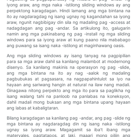
iyong araw, ang mga naka -istilong sliding windows ay ang
perpektong karagdagan. Hindi lamang ang mga bintana na
ito ay nagdaragdag ng isang ugnay ng kagandahan sa iyong
araw, ngunit nagbibigay din sila ng madaling pag -access at
nadagdagan ang pag -andar. Sa artikulong ito, galugarin
namin ang mga pakinabang ng pag -install ng mga sliding
windows para sa iyong araw at kung paano nila mababago
ang puwang sa isang naka -istilong at maginhawang oasis.
Ang mga sliding windows ay isang tanyag na pagpipilian
para sa mga araw dahil sa kanilang malambot at modernong
disenyo. Sa kanilang makinis na operasyon ng pag -slide,
ang mga bintana na ito ay nag -aalok ng madaling
pagbubukas at pagsasara, na nagpapahintulot sa iyo na
hayaan ang sariwang hangin at natural na ilaw nang madali.
Ginagawa nitong perpekto ang mga ito para sa paglikha ng
isang walang tahi na panloob na panlabas na koneksyon,
dahil madali mong buksan ang mga bintana upang hayaan
ang labas at kabaligtaran.
Bilang karagdagan sa kanilang pag -andar, ang pag -slide ng
mga bintana ay nagdaragdag din ng isang naka -istilong
ugnay sa iyong araw. Magagamit sa iba't ibang mga
materyales, pagtatapos, at laki, maaari mong piliin ang