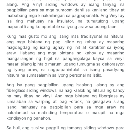
alang. Ang Vinyl sliding windows ay isang tanyag na
pagpipilian para sa mga sunroom dahil sa kanilang tibay at
mababang mga kinakailangan sa pagpapanatili. Ang Vinyl ay
isa ring mahusay na insulator, na tumutulong upang
mapanatili ang komportable sa iyong araw sa buong taon.
Kung mas gusto mo ang isang mas tradisyunal na hitsura,
ang mga bintana ng pag -slide ng kahoy ay maaaring
magdagdag ng isang ugnay ng init at karakter sa iyong
araw. Habang ang mga bintana ng kahoy ay maaaring
mangailangan ng higit na pangangalaga kaysa sa vinyl,
maaari silang ipinta o marumi upang tumugma sa dekorasyon
ng iyong araw, na nagpapahintulot sa isang pasadyang
hitsura na sumasalamin sa iyong personal na istilo.
Ang isa pang pagpipilian upang isaalang -alang ay ang
fiberglass sliding windows, na nag -aalok ng hitsura ng kahoy
na may tibay ng vinyl. Ang mga bintana ng fiberglass ay
lumalaban sa warping at pag -crack, na ginagawa silang
isang mahusay na pagpipilian para sa mga araw na
nakalantad sa matinding temperatura o malupit na mga
kondisyon ng panahon.
Sa huli, ang susi sa pagpili ng tamang sliding windows para