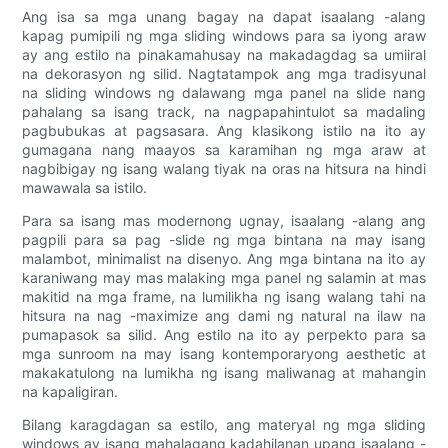
Ang isa sa mga unang bagay na dapat isaalang -alang
kapag pumipili ng mga sliding windows para sa iyong araw
ay ang estilo na pinakamahusay na makadagdag sa umiiral
na dekorasyon ng silid. Nagtatampok ang mga tradisyunal
na sliding windows ng dalawang mga panel na slide nang
pahalang sa isang track, na nagpapahintulot sa madaling
pagbubukas at pagsasara. Ang klasikong istilo na ito ay
gumagana nang maayos sa karamihan ng mga araw at
nagbibigay ng isang walang tiyak na oras na hitsura na hindi
mawawala sa istilo.
Para sa isang mas modernong ugnay, isaalang -alang ang
pagpili para sa pag -slide ng mga bintana na may isang
malambot, minimalist na disenyo. Ang mga bintana na ito ay
karaniwang may mas malaking mga panel ng salamin at mas
makitid na mga frame, na lumilikha ng isang walang tahi na
hitsura na nag -maximize ang dami ng natural na ilaw na
pumapasok sa silid. Ang estilo na ito ay perpekto para sa
mga sunroom na may isang kontemporaryong aesthetic at
makakatulong na lumikha ng isang maliwanag at mahangin
na kapaligiran.
Bilang karagdagan sa estilo, ang materyal ng mga sliding
windows ay isang mahalagang kadahilanan upang isaalang -