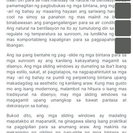
pamamagitan ng pagbubukas ng mga bintana, ang mga may
-ari ng bahay ay maaaring hayaan ang sariwang hangin at
cool na simoy sa panahon ng mas maiinit na buwan,
binabawasan ang pangangailangan para sa air conditioning.
Ang natural na bentilasyon na ito ay tumutulong din sa pag -
regulate ng temperatura sa sunroom, na lumilikha ng isang
mas komportableng kapaligiran para sa pagpapahinga at
libangan.
Ang isa pang bentahe ng pag -slide ng mga bintana para sa
mga sunroom ay ang kanilang kakayahang magamit sa
disenyo. Ang mga sliding windows ay dumating sa iba't ibang
mga estilo, sukat, at pagtatapos, na nagpapahintulot sa mga
may -ari ng bahay na pumili ng perpektong bintana upang
makadagdag sa aesthetic ng kanilang araw. Kung mas gusto
mo ang isang modernong, malambot na hitsura o isang mas
tradisyunal na disenyo, may mga sliding windows na
magagamit upang umangkop sa bawat panlasa at
dekorasyon sa bahay.
Bukod dito, ang mga sliding windows ay madaling
mapatakbo at mapanatili, na ginagawa silang isang praktikal
na pagpipilian para sa anumang araw. Ang makinis na
mekanismo ng gliding ng pag-slide ng mga bintana ay