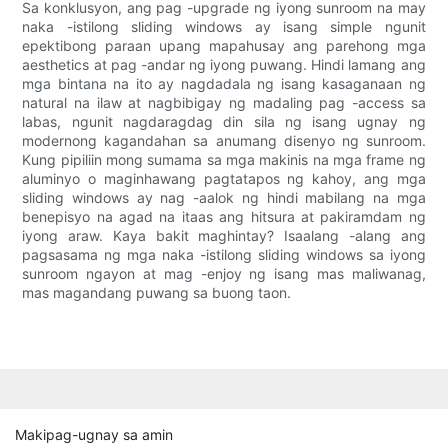
Sa konklusyon, ang pag -upgrade ng iyong sunroom na may
naka -istilong sliding windows ay isang simple ngunit
epektibong paraan upang mapahusay ang parehong mga
aesthetics at pag -andar ng iyong puwang. Hindi lamang ang
mga bintana na ito ay nagdadala ng isang kasaganaan ng
natural na ilaw at nagbibigay ng madaling pag -access sa
labas, ngunit nagdaragdag din sila ng isang ugnay ng
modernong kagandahan sa anumang disenyo ng sunroom.
Kung pipiliin mong sumama sa mga makinis na mga frame ng
aluminyo o maginhawang pagtatapos ng kahoy, ang mga
sliding windows ay nag -aalok ng hindi mabilang na mga
benepisyo na agad na itaas ang hitsura at pakiramdam ng
iyong araw. Kaya bakit maghintay? Isaalang -alang ang
pagsasama ng mga naka -istilong sliding windows sa iyong
sunroom ngayon at mag -enjoy ng isang mas maliwanag,
mas magandang puwang sa buong taon.
Makipag-ugnay sa amin