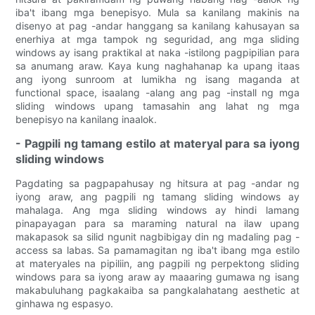
iba't ibang mga benepisyo. Mula sa kanilang makinis na
disenyo at pag -andar hanggang sa kanilang kahusayan sa
enerhiya at mga tampok ng seguridad, ang mga sliding
windows ay isang praktikal at naka -istilong pagpipilian para
sa anumang araw. Kaya kung naghahanap ka upang itaas
ang iyong sunroom at lumikha ng isang maganda at
functional space, isaalang -alang ang pag -install ng mga
sliding windows upang tamasahin ang lahat ng mga
benepisyo na kanilang inaalok.
- Pagpili ng tamang estilo at materyal para sa iyong
sliding windows
Pagdating sa pagpapahusay ng hitsura at pag -andar ng
iyong araw, ang pagpili ng tamang sliding windows ay
mahalaga. Ang mga sliding windows ay hindi lamang
pinapayagan para sa maraming natural na ilaw upang
makapasok sa silid ngunit nagbibigay din ng madaling pag -
access sa labas. Sa pamamagitan ng iba't ibang mga estilo
at materyales na pipiliin, ang pagpili ng perpektong sliding
windows para sa iyong araw ay maaaring gumawa ng isang
makabuluhang pagkakaiba sa pangkalahatang aesthetic at
ginhawa ng espasyo.