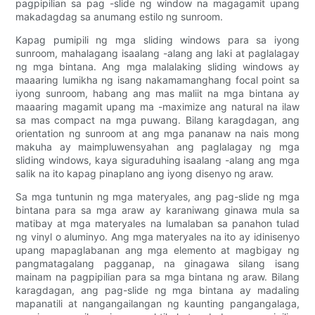
pagpipilian sa pag -slide ng window na magagamit upang
makadagdag sa anumang estilo ng sunroom.
Kapag pumipili ng mga sliding windows para sa iyong
sunroom, mahalagang isaalang -alang ang laki at paglalagay
ng mga bintana. Ang mga malalaking sliding windows ay
maaaring lumikha ng isang nakamamanghang focal point sa
iyong sunroom, habang ang mas maliit na mga bintana ay
maaaring magamit upang ma -maximize ang natural na ilaw
sa mas compact na mga puwang. Bilang karagdagan, ang
orientation ng sunroom at ang mga pananaw na nais mong
makuha ay maimpluwensyahan ang paglalagay ng mga
sliding windows, kaya siguraduhing isaalang -alang ang mga
salik na ito kapag pinaplano ang iyong disenyo ng araw.
Sa mga tuntunin ng mga materyales, ang pag-slide ng mga
bintana para sa mga araw ay karaniwang ginawa mula sa
matibay at mga materyales na lumalaban sa panahon tulad
ng vinyl o aluminyo. Ang mga materyales na ito ay idinisenyo
upang mapaglabanan ang mga elemento at magbigay ng
pangmatagalang pagganap, na ginagawa silang isang
mainam na pagpipilian para sa mga bintana ng araw. Bilang
karagdagan, ang pag-slide ng mga bintana ay madaling
mapanatili at nangangailangan ng kaunting pangangalaga,