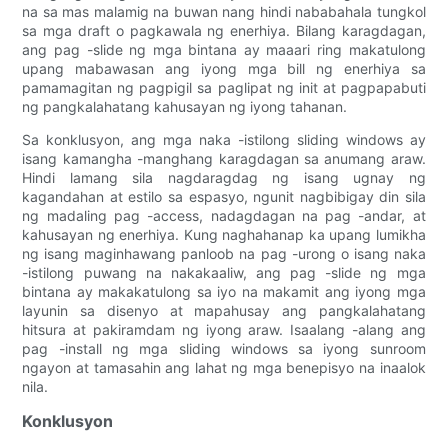
na sa mas malamig na buwan nang hindi nababahala tungkol
sa mga draft o pagkawala ng enerhiya. Bilang karagdagan,
ang pag -slide ng mga bintana ay maaari ring makatulong
upang mabawasan ang iyong mga bill ng enerhiya sa
pamamagitan ng pagpigil sa paglipat ng init at pagpapabuti
ng pangkalahatang kahusayan ng iyong tahanan.
Sa konklusyon, ang mga naka -istilong sliding windows ay
isang kamangha -manghang karagdagan sa anumang araw.
Hindi lamang sila nagdaragdag ng isang ugnay ng
kagandahan at estilo sa espasyo, ngunit nagbibigay din sila
ng madaling pag -access, nadagdagan na pag -andar, at
kahusayan ng enerhiya. Kung naghahanap ka upang lumikha
ng isang maginhawang panloob na pag -urong o isang naka
-istilong puwang na nakakaaliw, ang pag -slide ng mga
bintana ay makakatulong sa iyo na makamit ang iyong mga
layunin sa disenyo at mapahusay ang pangkalahatang
hitsura at pakiramdam ng iyong araw. Isaalang -alang ang
pag -install ng mga sliding windows sa iyong sunroom
ngayon at tamasahin ang lahat ng mga benepisyo na inaalok
nila.
Konklusyon