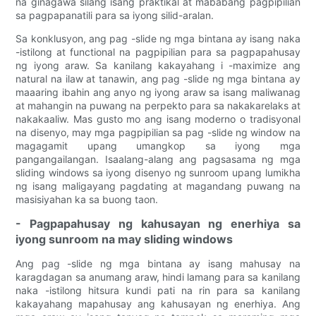
na ginagawa silang isang praktikal at mababang pagpipilian
sa pagpapanatili para sa iyong silid-aralan.
Sa konklusyon, ang pag -slide ng mga bintana ay isang naka
-istilong at functional na pagpipilian para sa pagpapahusay
ng iyong araw. Sa kanilang kakayahang i -maximize ang
natural na ilaw at tanawin, ang pag -slide ng mga bintana ay
maaaring ibahin ang anyo ng iyong araw sa isang maliwanag
at mahangin na puwang na perpekto para sa nakakarelaks at
nakakaaliw. Mas gusto mo ang isang moderno o tradisyonal
na disenyo, may mga pagpipilian sa pag -slide ng window na
magagamit upang umangkop sa iyong mga
pangangailangan. Isaalang-alang ang pagsasama ng mga
sliding windows sa iyong disenyo ng sunroom upang lumikha
ng isang maligayang pagdating at magandang puwang na
masisiyahan ka sa buong taon.
- Pagpapahusay ng kahusayan ng enerhiya sa
iyong sunroom na may sliding windows
Ang pag -slide ng mga bintana ay isang mahusay na
karagdagan sa anumang araw, hindi lamang para sa kanilang
naka -istilong hitsura kundi pati na rin para sa kanilang
kakayahang mapahusay ang kahusayan ng enerhiya. Ang