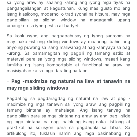
sa iyong araw ay isaalang -alang ang iyong mga tiyak na
pangangailangan at kagustuhan. Kung mas gusto mo ang
isang klasikong, moderno, o tradisyonal na hitsura, may mga
pagpipilian sa sliding window na magagamit upang
umangkop sa iyong estilo at badyet.
Sa konklusyon, ang pagpapahusay ng iyong sunroom na
may naka -istilong sliding windows ay maaaring ibahin ang
anyo ng puwang sa isang maliwanag at nag -aanyaya sa pag
-urong. Sa pamamagitan ng pagpili ng tamang estilo at
materyal para sa iyong mga sliding windows, maaari kang
lumikha ng isang komportable at functional na araw na
masisiyahan ka sa mga darating na taon.
- Pag -maximize ng natural na ilaw at tanawin na
may mga sliding windows
Pagdating sa pagdaragdag ng natural na ilaw at pag -
maximize ng mga tanawin sa iyong araw, ang pagpili ng
tamang bintana ay mahalaga. Ang isang tanyag na
pagpipilian para sa mga bintana ng araw ay ang pag -slide
ng mga bintana, na nag -aalok ng isang naka -istilong at
praktikal na solusyon para sa pagdadala sa labas. Sa
artikulong ito, tuklasin namin ang mga pakinabang ng