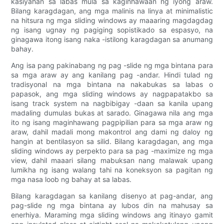
kasiyahan sa labas mula sa kaginhawaan ng iyong araw.
Bilang karagdagan, ang mga malinis na linya at minimalistic
na hitsura ng mga sliding windows ay maaaring magdagdag
ng isang ugnay ng pagiging sopistikado sa espasyo, na
ginagawa itong isang naka -istilong karagdagan sa anumang
bahay.
Ang isa pang pakinabang ng pag -slide ng mga bintana para
sa mga araw ay ang kanilang pag -andar. Hindi tulad ng
tradisyonal na mga bintana na nakabukas sa labas o
papasok, ang mga sliding windows ay nagpapatakbo sa
isang track system na nagbibigay -daan sa kanila upang
madaling dumulas bukas at sarado. Ginagawa nila ang mga
ito ng isang maginhawang pagpipilian para sa mga araw ng
araw, dahil madali mong makontrol ang dami ng daloy ng
hangin at bentilasyon sa silid. Bilang karagdagan, ang mga
sliding windows ay perpekto para sa pag -maximize ng mga
view, dahil maaari silang mabuksan nang malawak upang
lumikha ng isang walang tahi na koneksyon sa pagitan ng
mga nasa loob ng bahay at sa labas.
Bilang karagdagan sa kanilang disenyo at pag-andar, ang
pag-slide ng mga bintana ay lubos din na mahusay sa
enerhiya. Maraming mga sliding windows ang itinayo gamit