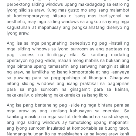
perpektong sliding windows upang makadagdag sa estilo ng
iyong silid sa araw. Kung mas gusto mo ang isang malambot
at kontemporaryong hitsura o isang mas tradisyonal na
aesthetic, may mga sliding windows na angkop sa iyong mga
kagustuhan at mapahusay ang pangkalahatang disenyo ng
iyong araw.
Ang isa sa mga pangunahing benepisyo ng pag -install ng
mga sliding windows sa iyong sunroom ay ang pagtaas ng
pag -access na ibinibigay nila. Sa kanilang madaling
operasyon ng pag -slide, maaari mong mabilis na buksan ang
mga bintana upang tamasahin ang sariwang hangin at sikat
ng araw, na lumilikha ng isang komportable at nag -aanyaya
sa puwang para sa pagpapahinga at libangan. Ginagawa
nitong sliding windows ang isang praktikal na pagpipilian
para sa mga sunroom na ginagamit para sa kainan,
nakakaaliw, o simpleng nakakarelaks sa isang libro.
Ang isa pang bentahe ng pag -slide ng mga bintana para sa
mga araw ay ang kanilang kahusayan sa enerhiya. Sa
kanilang masikip na mga seal at de-kalidad na konstruksyon,
ang mga sliding windows ay tumutulong upang mapanatili
ang iyong sunroom insulated at komportable sa buong taon.
Nangangahulugan ito na masisiyahan ka sa iyong araw kahit