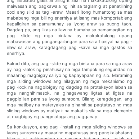
ang insulated glass at airtight seal na makakatulong upang
maiwasan ang pagkawala ng init sa taglamig at panatilihing
cool ang silid sa tag -araw. Maaari itong humantong sa mas
mababang mga bill ng enerhiya at isang mas komportableng
kapaligiran sa pamumuhay sa iyong araw sa buong taon.
Dagdag pa, ang likas na ilaw na bumaha sa pamamagitan ng
pag -slide ng mga bintana ay makakatulong upang
mabawasan ang pangangailangan para sa artipisyal na pag -
iilaw sa araw, karagdagang pag -save sa mga gastos sa
enerhiya.
Bukod dito, ang pag -slide ng mga bintana para sa mga araw
ay nag -aalok ng pinahusay na mga tampok ng seguridad na
maaaring magbigay sa iyo ng kapayapaan ng isip. Maraming
mga sliding windows ang nilagyan ng mga mekanismo ng
pag -lock na nagbibigay ng dagdag na proteksyon laban sa
mga nanghihimasok, na ginagawang ligtas at ligtas na
pagpipilian para sa iyong sunroom. Bilang karagdagan, ang
mga matibay na materyales na ginamit sa pagtatayo ng mga
sliding windows ay matiyak na makatiis sila sa mga elemento
at magbigay ng pangmatagalang pagganap.
Sa konklusyon, ang pag -install ng mga sliding windows sa
iyong sunroom ay maaaring mapahusay ang pangkalahatang
hitsura at pakiramdam ng puwang habang nag -aalok ng