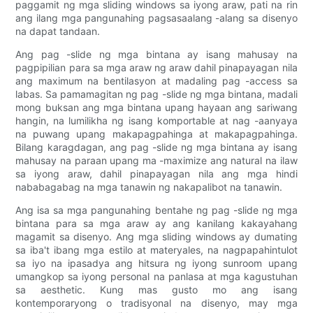
paggamit ng mga sliding windows sa iyong araw, pati na rin
ang ilang mga pangunahing pagsasaalang -alang sa disenyo
na dapat tandaan.
Ang pag -slide ng mga bintana ay isang mahusay na
pagpipilian para sa mga araw ng araw dahil pinapayagan nila
ang maximum na bentilasyon at madaling pag -access sa
labas. Sa pamamagitan ng pag -slide ng mga bintana, madali
mong buksan ang mga bintana upang hayaan ang sariwang
hangin, na lumilikha ng isang komportable at nag -aanyaya
na puwang upang makapagpahinga at makapagpahinga.
Bilang karagdagan, ang pag -slide ng mga bintana ay isang
mahusay na paraan upang ma -maximize ang natural na ilaw
sa iyong araw, dahil pinapayagan nila ang mga hindi
nababagabag na mga tanawin ng nakapalibot na tanawin.
Ang isa sa mga pangunahing bentahe ng pag -slide ng mga
bintana para sa mga araw ay ang kanilang kakayahang
magamit sa disenyo. Ang mga sliding windows ay dumating
sa iba't ibang mga estilo at materyales, na nagpapahintulot
sa iyo na ipasadya ang hitsura ng iyong sunroom upang
umangkop sa iyong personal na panlasa at mga kagustuhan
sa aesthetic. Kung mas gusto mo ang isang
kontemporaryong o tradisyonal na disenyo, may mga