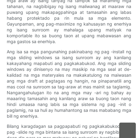
mga araw ay isang tanyag na tampok sa maraming mga
tahanan, na nagbibigay ng isang maliwanag at maaraw na
puwang upang makapagpahinga at tamasahin ang labas
habang protektado pa rin mula sa mga elemento.
Gayunpaman, ang pag-maximize ng kahusayan ng enerhiya
ng isang sunroom ay mahalaga upang matiyak na
komportable ito sa buong taon at upang mabawasan ang
mga gastos sa enerhiya.
Ang isa sa mga pangunahing pakinabang ng pag -install ng
mga sliding windows sa isang sunroom ay ang kanilang
kakayahang mapabuti ang pagkakabukod. Ang mga sliding
windows ay dinisenyo na may masikip na mga seal at de-
kalidad na mga materyales na makakatulong na maiwasan
ang mga draft at pagtagas ng hangin, na pinapanatili ang
mas cool na sunroom sa tag-araw at mas mainit sa taglamig.
Nangangahulugan ito na ang mga may -ari ng bahay ay
maaaring tamasahin ang kanilang araw sa buong taon nang
hindi umaasa nang labis sa mga sistema ng pag -init o
paglamig, na sa huli ay humahantong sa mas mababang mga
bill ng enerhiya.
Bilang karagdagan sa pagpapabuti ng pagkakabukod, ang
pag -slide ng mga bintana sa isang sunroom ay nagbibigay -
daan din para sa mas mahusay na natural na bentilasyon. Sa