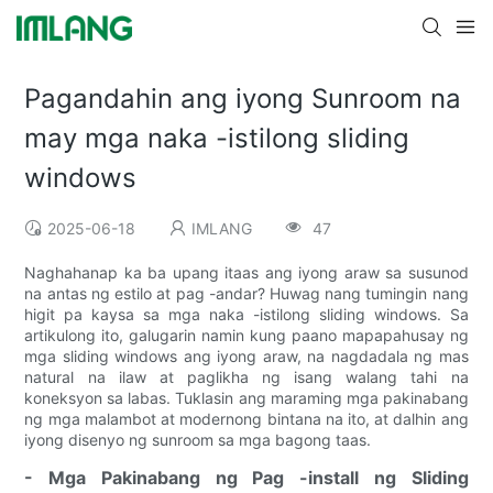
Pagandahin ang iyong Sunroom na
may mga naka -istilong sliding
windows
2025-06-18
IMLANG
47
Naghahanap ka ba upang itaas ang iyong araw sa susunod
na antas ng estilo at pag -andar? Huwag nang tumingin nang
higit pa kaysa sa mga naka -istilong sliding windows. Sa
artikulong ito, galugarin namin kung paano mapapahusay ng
mga sliding windows ang iyong araw, na nagdadala ng mas
natural na ilaw at paglikha ng isang walang tahi na
koneksyon sa labas. Tuklasin ang maraming mga pakinabang
ng mga malambot at modernong bintana na ito, at dalhin ang
iyong disenyo ng sunroom sa mga bagong taas.
- Mga Pakinabang ng Pag -install ng Sliding