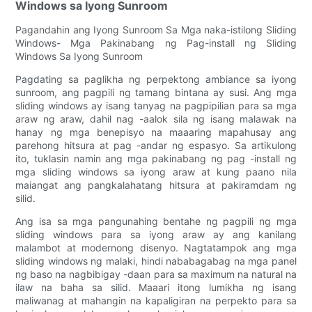
Windows sa Iyong Sunroom
Pagandahin ang Iyong Sunroom Sa Mga naka-istilong Sliding
Windows- Mga Pakinabang ng Pag-install ng Sliding
Windows Sa Iyong Sunroom
Pagdating sa paglikha ng perpektong ambiance sa iyong
sunroom, ang pagpili ng tamang bintana ay susi. Ang mga
sliding windows ay isang tanyag na pagpipilian para sa mga
araw ng araw, dahil nag -aalok sila ng isang malawak na
hanay ng mga benepisyo na maaaring mapahusay ang
parehong hitsura at pag -andar ng espasyo. Sa artikulong
ito, tuklasin namin ang mga pakinabang ng pag -install ng
mga sliding windows sa iyong araw at kung paano nila
maiangat ang pangkalahatang hitsura at pakiramdam ng
silid.
Ang isa sa mga pangunahing bentahe ng pagpili ng mga
sliding windows para sa iyong araw ay ang kanilang
malambot at modernong disenyo. Nagtatampok ang mga
sliding windows ng malaki, hindi nababagabag na mga panel
ng baso na nagbibigay -daan para sa maximum na natural na
ilaw na baha sa silid. Maaari itong lumikha ng isang
maliwanag at mahangin na kapaligiran na perpekto para sa