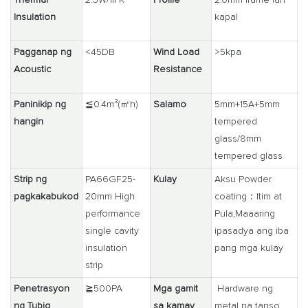
Insulation
kapal
Pagganap ng
<45DB
Wind Load
>5kpa
Acoustic
Resistance
Paninikip ng
≦0.4m³(㎡h)
Salamo
5mm+15A+5mm
hangin
tempered
glass/8mm
tempered glass
Strip ng
PA66GF25-
Kulay
Aksu Powder
pagkakabukod
20mm High
coating：Itim at
performance
Pula,Maaaring
single cavity
ipasadya ang iba
insulation
pang mga kulay
strip
Penetrasyon
≧500PA
Mga gamit
Hardware ng
ng Tubig
sa kamay
metal na tanso