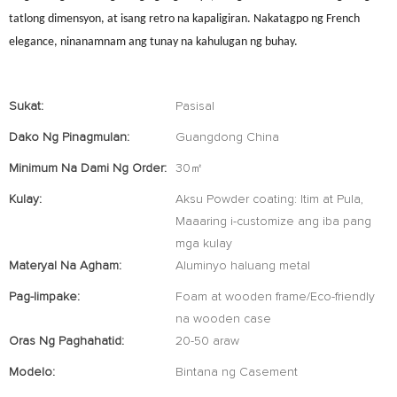
tatlong dimensyon, at isang retro na kapaligiran. Nakatagpo ng French
elegance, ninanamnam ang tunay na kahulugan ng buhay.
Sukat:
Pasisal
Dako Ng Pinagmulan:
Guangdong China
Minimum Na Dami Ng Order:
30㎡
Kulay:
Aksu Powder coating: Itim at Pula,
Maaaring i-customize ang iba pang
mga kulay
Materyal Na Agham:
Aluminyo haluang metal
Pag-Iimpake:
Foam at wooden frame/Eco-friendly
na wooden case
Oras Ng Paghahatid:
20-50 araw
Modelo:
Bintana ng Casement