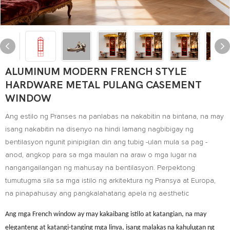
ALUMINUM MODERN FRENCH STYLE
HARDWARE METAL PULANG CASEMENT
WINDOW
Ang estilo ng Pranses na panlabas na nakabitin na bintana, na may
isang nakabitin na disenyo na hindi lamang nagbibigay ng
bentilasyon ngunit pinipigilan din ang tubig -ulan mula sa pag -
anod, angkop para sa mga maulan na araw o mga lugar na
nangangailangan ng mahusay na bentilasyon. Perpektong
tumutugma sila sa mga istilo ng arkitektura ng Pransya at Europa,
na pinapahusay ang pangkalahatang apela ng aesthetic
Ang mga French window ay may kakaibang istilo at katangian, na may
eleganteng at katangi-tanging mga linya, isang malakas na kahulugan ng