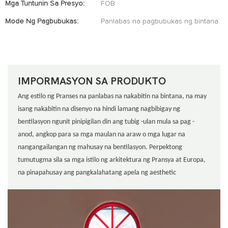
Mga Tuntunin Sa Presyo:
FOB
Mode Ng Pagbubukas:
Panlabas na pagbubukas ng bintana
IMPORMASYON SA PRODUKTO
Ang estilo ng Pranses na panlabas na nakabitin na bintana, na may
isang nakabitin na disenyo na hindi lamang nagbibigay ng
bentilasyon ngunit pinipigilan din ang tubig -ulan mula sa pag -
anod, angkop para sa mga maulan na araw o mga lugar na
nangangailangan ng mahusay na bentilasyon. Perpektong
tumutugma sila sa mga istilo ng arkitektura ng Pransya at Europa,
na pinapahusay ang pangkalahatang apela ng aesthetic