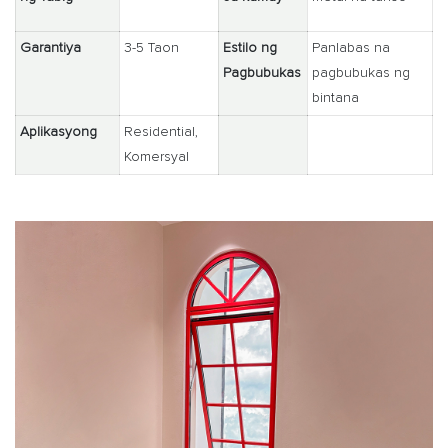
Garantiya
3-5 Taon
Estilo ng
Panlabas na
Pagbubukas
pagbubukas ng
bintana
Aplikasyong
Residential,
Komersyal