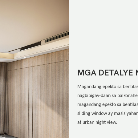
MGA DETALYE 
Magandang epekto sa bentilasy
nagbibigay-daan sa balkonahe
magandang epekto sa bentilasy
sliding window ay masisiyaha
at urban night view.