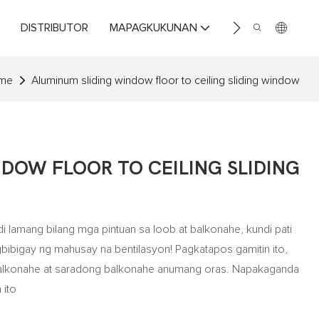
DISTRIBUTOR
MAPAGKUKUNAN
MAKIPAG-UGNAY
ame
Aluminum sliding window floor to ceiling sliding window
DOW FLOOR TO CEILING SLIDING
i lamang bilang mga pintuan sa loob at balkonahe, kundi pati
gbibigay ng mahusay na bentilasyon! Pagkatapos gamitin ito,
 balkonahe at saradong balkonahe anumang oras. Napakaganda
 ito