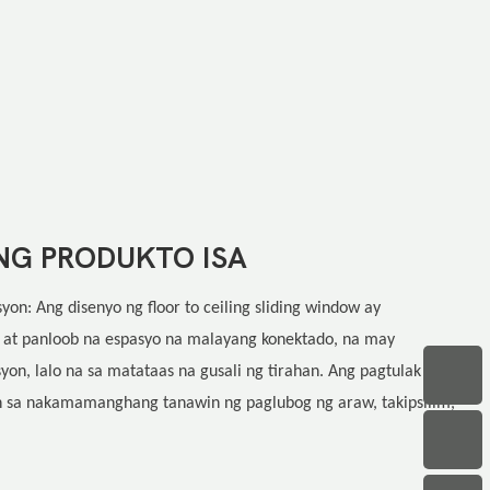
NG PRODUKTO ISA
on: Ang disenyo ng floor to ceiling sliding window ay
 at panloob na espasyo na malayang konektado, na may
on, lalo na sa matataas na gusali ng tirahan. Ang pagtulak sa
n sa nakamamanghang tanawin ng paglubog ng araw, takipsilim,