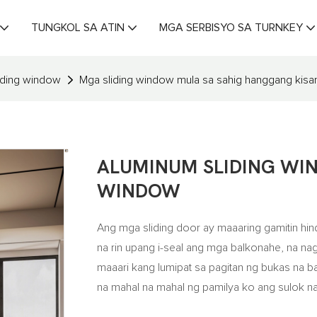
TUNGKOL SA ATIN
MGA SERBISYO SA TURNKEY
iding window
Mga sliding window mula sa sahig hanggang kis
ALUMINUM SLIDING WIN
WINDOW
Ang mga sliding door ay maaaring gamitin hind
na rin upang i-seal ang mga balkonahe, na na
maaari kang lumipat sa pagitan ng bukas na
na mahal na mahal ng pamilya ko ang sulok na