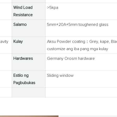
Wind Load
>5kpa
Resistance
Salamo
5mm+20A+5mm toughened glass
avity
Kulay
Aksu Powder coating：Grey, kape, Black
customize ang iba pang mga kulay
Hardwares
Germany Orosm hardware
Estilo ng
Sliding window
Pagbubukas