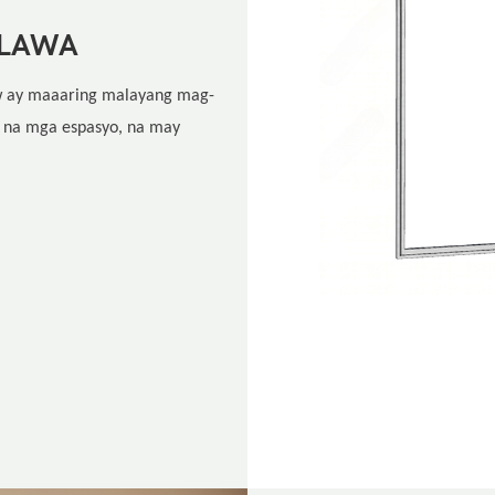
ALAWA
ow ay maaaring malayang mag-
o na mga espasyo, na may