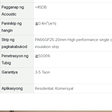
Pagganap ng
<45DB
Acoustic
Paninikip ng
≦0.4m³(㎡h)
hangin
Strip ng
PA66GF25-20mm High performance single c
pagkakabukod
insulation strip
Penetrasyon ng
≧500PA
Tubig
Garantiya
3-5 Taon
Aplikasyong
Residential, Komersyal