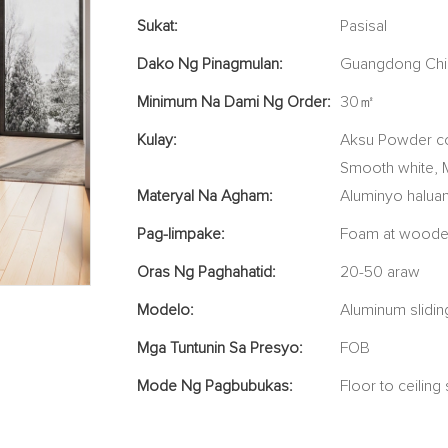
Sukat:
Pasisal
Dako Ng Pinagmulan:
Guangdong Chi
Minimum Na Dami Ng Order:
30㎡
Kulay:
Aksu Powder co
Smooth white, M
Materyal Na Agham:
Aluminyo halua
Pag-Iimpake:
Foam at wooden
Oras Ng Paghahatid:
20-50 araw
Modelo:
Aluminum slidi
Mga Tuntunin Sa Presyo:
FOB
Mode Ng Pagbubukas:
Floor to ceiling