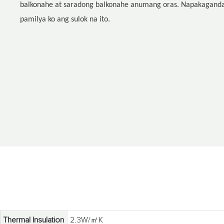
balkonahe at saradong balkonahe anumang oras. Napakagand
pamilya ko ang sulok na ito.
Thermal Insulation
2.3W/㎡K