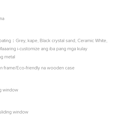
na
ating：Grey, kape, Black crystal sand, Ceramic White,
aaaring i-customize ang iba pang mga kulay
ng metal
 frame/Eco-friendly na wooden case
ng window
 sliding window