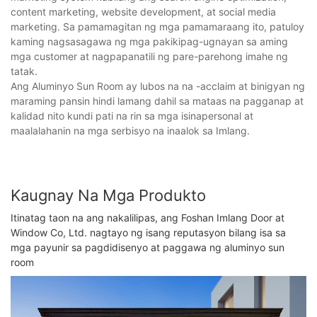
content marketing, website development, at social media
marketing. Sa pamamagitan ng mga pamamaraang ito, patuloy
kaming nagsasagawa ng mga pakikipag-ugnayan sa aming
mga customer at nagpapanatili ng pare-parehong imahe ng
tatak.
Ang Aluminyo Sun Room ay lubos na na -acclaim at binigyan ng
maraming pansin hindi lamang dahil sa mataas na pagganap at
kalidad nito kundi pati na rin sa mga isinapersonal at
maalalahanin na mga serbisyo na inaalok sa Imlang.
Kaugnay Na Mga Produkto
Itinatag taon na ang nakalilipas, ang Foshan Imlang Door at
Window Co, Ltd. nagtayo ng isang reputasyon bilang isa sa
mga payunir sa pagdidisenyo at paggawa ng aluminyo sun
room