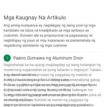
Mga Kaugnay Na Artikulo
Ang aming kumpanya ay naglalagay ng isang pool ng mga
kandidato na lubos na kwalipikado sa mga serbisyo sa
customer. Dumaan sila sa propesyonal na pagsasanay at
nagbibigay ng payo at may kasanayan sa pamamahala ng
negatibong damdamin ng mga customer
Paano Gumawa ng Aluminum Door
1
Naghahanap ka ba upang magdagdag ng isang katangian ng
modernong kagandahan sa iyong tahanan o negosyo? Tuklasin
ang sunud-sunod na proseso ng paggawa ng makinis at
1. sa Aluminum Doors
matibay na aluminum door sa aming komprehensibong gabay.
2. Mga Kinakailangang Tool at Materyales
Mula sa pagpili ng mga materyales hanggang sa mga tip sa
3. Step-by-Step na Gabay sa Paggawa ng Aluminum Door
pag-install, nasa artikulong ito ang lahat ng kailangan mo
4. Pag-customize ng Iyong Aluminum Door
upang lumikha ng isang nakamamanghang focal point para sa
5. Mga Tip sa Pagpapanatili para sa Aluminum Doors
anumang espasyo. Sumisid sa mundo ng paggawa ng
sa Aluminum Doors
aluminum door at isabuhay ang iyong mga pangarap sa
Ang mga pintuan ng aluminyo ay naging isang popular na