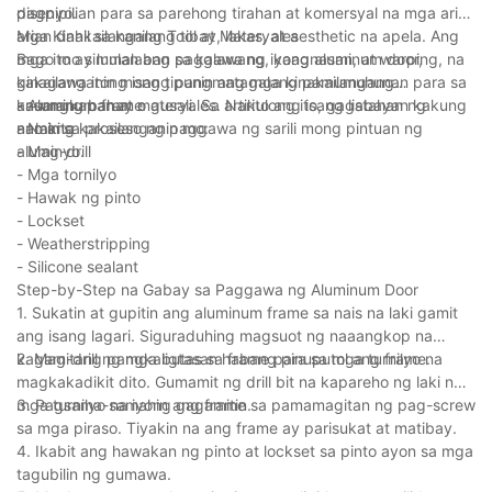
disenyo.
pagpipilian para sa parehong tirahan at komersyal na mga ari-
arian dahil sa kanilang tibay, lakas, at aesthetic na apela. Ang
Mga Kinakailangang Tool at Materyales
mga ito ay lumalaban sa kalawang, kaagnasan, at warping, na
Bago mo simulan ang paggawa ng iyong aluminum door,
ginagawa itong isang pangmatagalang pamumuhunan para sa
kakailanganin mong tipunin ang mga kinakailangang
anumang bahay o gusali. Sa artikulong ito, gagabayan ka
kasangkapan at materyales. Narito ang isang listahan ng kung
- Aluminum frame
namin sa proseso ng paggawa ng sarili mong pintuan ng
ano ang kakailanganin mo:
- Nakita
aluminyo.
- Mag-drill
- Mga tornilyo
- Hawak ng pinto
- Lockset
- Weatherstripping
- Silicone sealant
Step-by-Step na Gabay sa Paggawa ng Aluminum Door
1. Sukatin at gupitin ang aluminum frame sa nais na laki gamit
ang isang lagari. Siguraduhing magsuot ng naaangkop na
kagamitang pangkaligtasan habang pinuputol ang frame.
2. Mag-drill ng mga butas sa frame para sa mga turnilyo na
magkakadikit dito. Gumamit ng drill bit na kapareho ng laki ng
mga turnilyo na iyong gagamitin.
3. Pagsama-samahin ang frame sa pamamagitan ng pag-screw
sa mga piraso. Tiyakin na ang frame ay parisukat at matibay.
4. Ikabit ang hawakan ng pinto at lockset sa pinto ayon sa mga
tagubilin ng gumawa.