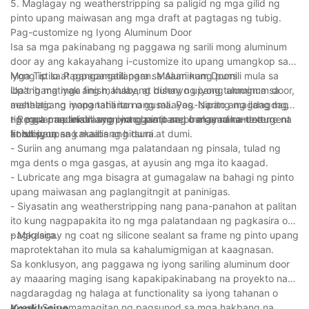
5. Maglagay ng weatherstripping sa paligid ng mga gilid ng
pinto upang maiwasan ang mga draft at pagtagas ng tubig.
Pag-customize ng Iyong Aluminum Door
Isa sa mga pakinabang ng paggawa ng sarili mong aluminum
door ay ang kakayahang i-customize ito upang umangkop sa
iyong istilo at pangangailangan. Maaari kang pumili mula sa
Mga Tip sa Pagpapanatili para sa Aluminum Doors
iba't ibang mga finish, kulay, at disenyo upang tumugma sa
Upang matiyak ang mahabang buhay ng iyong aluminum door,
aesthetic ng iyong tahanan o gusali. Pag-isipang magdagdag
mahalagang mapanatili ito nang maayos. Narito ang ilang mga
ng mga pandekorasyon na glass panel o mga naka-texture na
tip para mapanatili ang iyong pinto sa pinakamainam na
- Regular na linisin ang pinto gamit ang banayad na detergent
finish para sa kakaibang hitsura.
kondisyon:
at tubig upang maalis ang dumi at dumi.
- Suriin ang anumang mga palatandaan ng pinsala, tulad ng
mga dents o mga gasgas, at ayusin ang mga ito kaagad.
- Lubricate ang mga bisagra at gumagalaw na bahagi ng pinto
upang maiwasan ang paglangitngit at paninigas.
- Siyasatin ang weatherstripping nang pana-panahon at palitan
ito kung nagpapakita ito ng mga palatandaan ng pagkasira o
pagkasira.
- Maglagay ng coat ng silicone sealant sa frame ng pinto upang
maprotektahan ito mula sa kahalumigmigan at kaagnasan.
Sa konklusyon, ang paggawa ng iyong sariling aluminum door
ay maaaring maging isang kapakipakinabang na proyekto na
nagdaragdag ng halaga at functionality sa iyong tahanan o
gusali. Sa pamamagitan ng pagsunod sa mga hakbang na
Konklusiyo