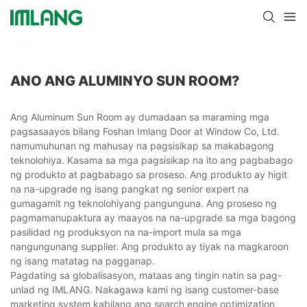
ANO ANG ALUMINYO SUN ROOM?
Ang Aluminum Sun Room ay dumadaan sa maraming mga
pagsasaayos bilang Foshan Imlang Door at Window Co, Ltd.
namumuhunan ng mahusay na pagsisikap sa makabagong
teknolohiya. Kasama sa mga pagsisikap na ito ang pagbabago
ng produkto at pagbabago sa proseso. Ang produkto ay higit
na na-upgrade ng isang pangkat ng senior expert na
gumagamit ng teknolohiyang pangunguna. Ang proseso ng
pagmamanupaktura ay maayos na na-upgrade sa mga bagong
pasilidad ng produksyon na na-import mula sa mga
nangungunang supplier. Ang produkto ay tiyak na magkaroon
ng isang matatag na pagganap.
Pagdating sa globalisasyon, mataas ang tingin natin sa pag-
unlad ng IMLANG. Nakagawa kami ng isang customer-base
marketing system kabilang ang search engine optimization,