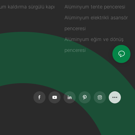
um kaldırma sürgülü kapı
Alüminyum tente penceresi
Alüminyum elektrikli asansör
penceresi
Alüminyum eğim ve dönüş
penceresi