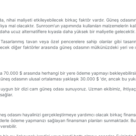
a, nihai maliyeti etkileyebilecek birkaç faktör vardır. Güneş odasın
a mal olacaktır. Sunroom'un yapımında kullanılan malzemelerin kalites
aha ucuz alternatiflere kıyasla daha yüksek bir maliyetle gelecektir.
r. Tasarlanmış tavan veya özel pencerelere sahip olanlar gibi tasa
ilecek diğer faktörler arasında güneş odasının mülkünüzdeki yeri ve
la 70.000 $ arasında herhangi bir yere ödeme yapmayı bekleyebilirsini
güneş odasının ulusal ortalaması yaklaşık 30.000 $ 'dır, ancak bu yukarı
e uygun bir dizi cam güneş odası sunuyoruz. Uzman ekibimiz, ihtiyaç
 sağlar.
 güneş odasını hayalinizi gerçekleştirmeye yardımcı olacak birkaç fi
sitlerle ödeme yapmanızı sağlayan finansman planları sunmaktadır. Bu, 
erebilir.