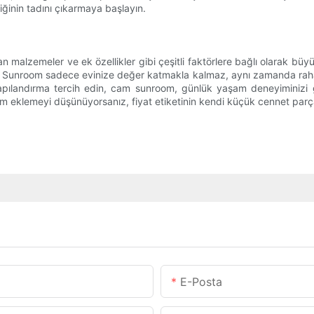
liğinin tadını çıkarmaya başlayın.
n malzemeler ve ek özellikler gibi çeşitli faktörlere bağlı olarak büy
ir Sunroom sadece evinize değer katmakla kalmaz, aynı zamanda rahat
yapılandırma tercih edin, cam sunroom, günlük yaşam deneyiminizi gel
oom eklemeyi düşünüyorsanız, fiyat etiketinin kendi küçük cennet parç
E-Posta