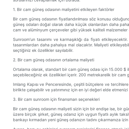
1. Bir cam güneş odasının maliyetini etkileyen faktörler
Bir cam güneş odasının fiyatlandırılması söz konusu olduğund
güneş odaları doğal olarak daha küçük olanlardan daha pahalıy
cam ve alüminyum çerçeveler gibi yüksek kaliteli malzemeler d
Sunroom'un tasarımı ve karmaşıklığı da fiyatı etkileyecekti
tasarımlardan daha pahalıya mal olacaktır. Maliyeti etkileyeb
seçtiğiniz ek özellikler sayılabilir.
2. Bir cam güneş odasının ortalama maliyeti
Ortalama olarak, standart bir cam güneş odası için 15.000 $ i
seçebileceğiniz ek özellikleri içerir. 200 metrekarelik bir cam 
Imlang Kapısı ve Penceresinde, çeşitli bütçelere ve tercihler
birlikte çalışabilir ve yatırımınız için en iyi değeri elde etmenizi
3. Bir cam sunroom için finansman seçenekleri
Bir cam güneş odasının maliyeti sizin için bir endişe ise, bir
üzere birçok şirket, güneş odanız için uygun fiyatlı aylık tak
bankayı kırmadan yeni güneş odanızın tadını çıkarmanıza izin v