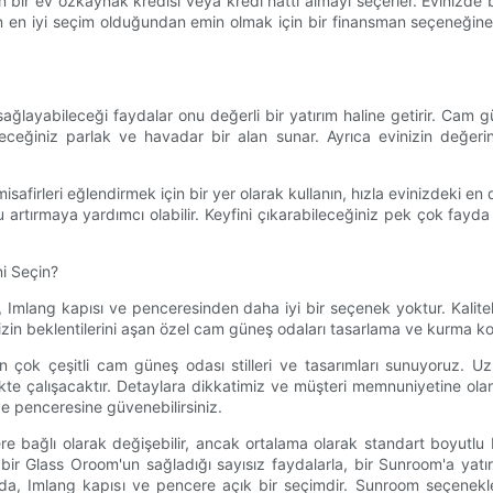
in bir ev özkaynak kredisi veya kredi hattı almayı seçerler. Evinizd
çin en iyi seçim olduğundan emin olmak için bir finansman seçeneğin
ağlayabileceği faydalar onu değerli bir yatırım haline getirir. Ca
eğiniz parlak ve havadar bir alan sunar. Ayrıca evinizin değerini 
firleri eğlendirmek için bir yer olarak kullanın, hızla evinizdeki en
u artırmaya yardımcı olabilir. Keyfini çıkarabileceğiniz pek çok fayda 
i Seçin?
lang kapısı ve penceresinden daha iyi bir seçenek yoktur. Kaliteli 
mizin beklentilerini aşan özel cam güneş odaları tasarlama ve kurma 
çok çeşitli cam güneş odası stilleri ve tasarımları sunuyoruz. Uzm
likte çalışacaktır. Detaylara dikkatimiz ve müşteri memnuniyetine olan
e penceresine güvenebilirsiniz.
lere bağlı olarak değişebilir, ancak ortalama olarak standart boyutl
ir Glass Oroom'un sağladığı sayısız faydalarla, bir Sunroom'a yatırı
a, Imlang kapısı ve pencere açık bir seçimdir. Sunroom seçenekle