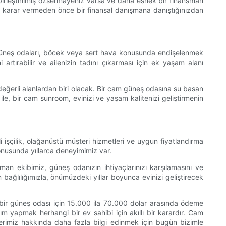
e birleştirilmiş özsermayeniz varsa ve daha esnek bir finansman
e karar vermeden önce bir finansal danışmana danıştığınızdan
m güneş odaları, böcek veya sert hava konusunda endişelenmek
artırabilir ve ailenizin tadını çıkarması için ek yaşam alanı
 değerli alanlardan biri olacak. Bir cam güneş odasına su basan
ile, bir cam sunroom, evinizi ve yaşam kalitenizi geliştirmenin
işçilik, olağanüstü müşteri hizmetleri ve uygun fiyatlandırma
konusunda yıllarca deneyimimiz var.
an ekibimiz, güneş odanızın ihtiyaçlarınızı karşılamasını ve
 bağlılığımızla, önümüzdeki yıllar boyunca evinizi geliştirecek
u bir güneş odası için 15.000 ila 70.000 dolar arasında ödeme
m yapmak herhangi bir ev sahibi için akıllı bir karardır. Cam
rimiz hakkında daha fazla bilgi edinmek için bugün bizimle