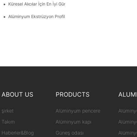
Küresel Alıcılar İçin En İyi Güneş Odası Alüminyum Ekstrüzyonlar
Alüminyum Ekstrüzyon Profili Nedir?
ABOUT US
PRODUCTS
ALUM
şirket
Alüminyum pencere
Alüminy
Takım
Alüminyum kapı
Alüminy
Haberler&Blog
Güneş odası
Alüminy