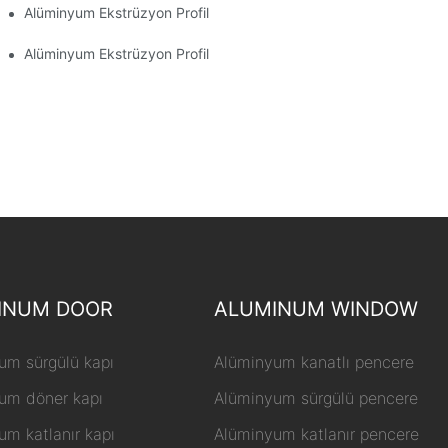
ı Hakkında 15 Önemli Bilgi
Alüminyum Ekstrüzyon Profil Üretim Süreci
Alüminyum Ekstrüzyon Profil Fiyatı
INUM DOOR
ALUMINUM WINDOW
um sürgülü kapı
Alüminyum kanatlı pencere
um döner kapı
Alüminyum sürgülü pencere
um katlanır kapı
Alüminyum katlanır pencere