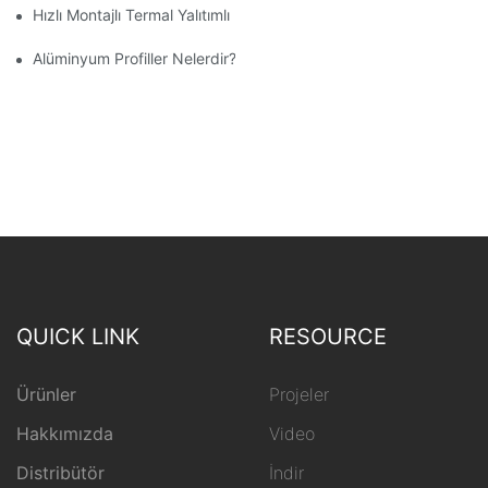
Hızlı Montajlı Termal Yalıtımlı Alüminyum Profilli Kış Bahçesi
Alüminyum Profiller Nelerdir?
QUICK LINK
RESOURCE
Ürünler
Projeler
Hakkımızda
Video
Distribütör
İndir