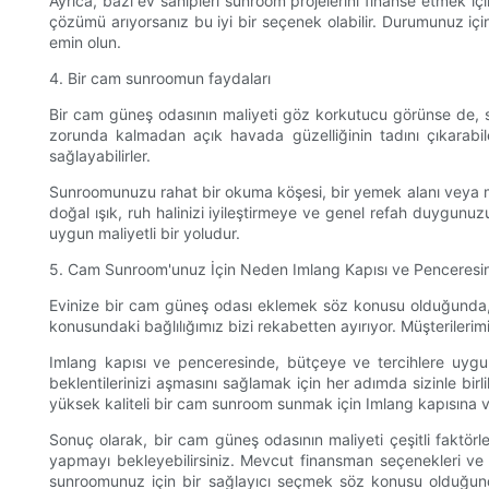
Ayrıca, bazı ev sahipleri sunroom projelerini finanse etmek iç
çözümü arıyorsanız bu iyi bir seçenek olabilir. Durumunuz i
emin olun.
4. Bir cam sunroomun faydaları
Bir cam güneş odasının maliyeti göz korkutucu görünse de, s
zorunda kalmadan açık havada güzelliğinin tadını çıkarabilec
sağlayabilirler.
Sunroomunuzu rahat bir okuma köşesi, bir yemek alanı veya misa
doğal ışık, ruh halinizi iyileştirmeye ve genel refah duygunuz
uygun maliyetli bir yoludur.
5. Cam Sunroom'unuz İçin Neden Imlang Kapısı ve Penceresin
Evinize bir cam güneş odası eklemek söz konusu olduğunda, Im
konusundaki bağlılığımız bizi rekabetten ayırıyor. Müşterileri
Imlang kapısı ve penceresinde, bütçeye ve tercihlere uygun 
beklentilerinizi aşmasını sağlamak için her adımda sizinle bir
yüksek kaliteli bir cam sunroom sunmak için Imlang kapısına v
Sonuç olarak, bir cam güneş odasının maliyeti çeşitli faktör
yapmayı bekleyebilirsiniz. Mevcut finansman seçenekleri ve b
sunroomunuz için bir sağlayıcı seçmek söz konusu olduğund