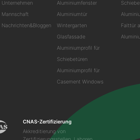
Unternehmen
Aluminiumfenster
Schiebe
Mannschaft
Aluminiumtür
Alumini
Nachrichten&Bloggen
Wintergarten
Falttür
Glasfassade
Alumini
Aluminiumprofil für
Schiebetüren
Aluminiumprofil für
Casement Windows
CNAS-Zertifizierung
Akkreditierung von
Zertifizierungsstellen, Laboren,