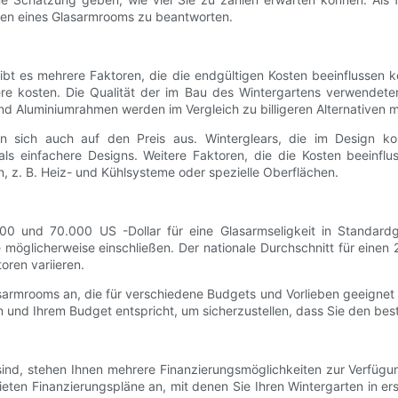
sten eines Glasarmrooms zu beantworten.
bt es mehrere Faktoren, die die endgültigen Kosten beeinflussen kö
ere kosten. Die Qualität der im Bau des Wintergartens verwendete
und Aluminiumrahmen werden im Vergleich zu billigeren Alternativen 
n sich auch auf den Preis aus. Winterglears, die im Design kom
als einfachere Designs. Weitere Faktoren, die die Kosten beeinflu
n, z. B. Heiz- und Kühlsysteme oder spezielle Oberflächen.
00 und 70.000 US -Dollar für eine Glasarmseligkeit in Standardg
Sie möglicherweise einschließen. Der nationale Durchschnitt für e
oren variieren.
rmrooms an, die für verschiedene Budgets und Vorlieben geeignet
und Ihrem Budget entspricht, um sicherzustellen, dass Sie den besten
sind, stehen Ihnen mehrere Finanzierungsmöglichkeiten zur Verfügu
bieten Finanzierungspläne an, mit denen Sie Ihren Wintergarten in 