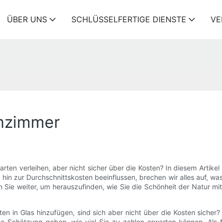
ÜBER UNS
SCHLÜSSELFERTIGE DIENSTE
VE
rmzimmer
 verleihen, aber nicht sicher über die Kosten? In diesem Artikel b
hin zur Durchschnittskosten beeinflussen, brechen wir alles auf, w
en Sie weiter, um herauszufinden, wie Sie die Schönheit der Natur mi
 in Glas hinzufügen, sind sich aber nicht über die Kosten sicher? 
e Schätzung geben, wie viel Sie zu zahlen erwarten können. Als f