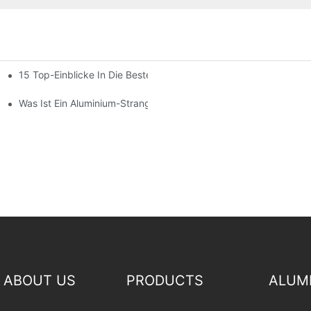
15 Top-Einblicke In Die Besten Aluminiumprofile Für Wintergärte
ung Im Wintergarten
Was Ist Ein Aluminium-Strangpressprofil?
ABOUT US
PRODUCTS
ALUM