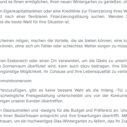
und es Ihnen ermöglichen, Ihren neuen Wintergarten zu genießen, o
in Eigenkapitaldarlehen oder eine Kreditlinie zur Finanzierung ihres
 nach einer flexibleren Finanzierungslösung suchen. Wenden S
 die beste Wahl für Ihre Situation ist.
einen mögen, machen die Vorteile, die sie bieten können, eine lo
 können, ohne sich um Fehler oder schlechtes Wetter sorgen zu müs
einen Essbereich oder einen Ort verwenden, um die Gäste zu unterh
en Sonnenraum überflutet wird, kann auch dazu beitragen, Ihre S
tengünstige Möglichkeit, Ihr Zuhause und Ihre Lebensqualität zu verb
asarmominomeroom
inzuzufügen, gibt es keine bessere Wahl als die Imlang -Tür un
chwingliche Preisgestaltung unterscheidet uns von der Konkurre
tungen unserer Kunden übertreffen.
von Glasraumstilen und -designs für alle Budget und Präferenz an. U
n Ihren Bedürfnissen entspricht und Ihre Erwartungen übertrifft. M
rauen, um ein hochwertiges Glas-Wintergarten zu liefern, das Ihr Z