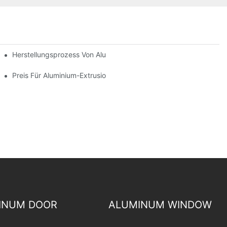
n Für Globale Käufer
Herstellungsprozess Von Aluminium-Strangpressprofilen
Preis Für Aluminium-Extrusionsprofile
INUM DOOR
ALUMINUM WINDOW