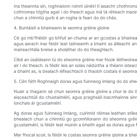
Ina theannta sin, roghnaíonn roinnt úinéirí tí iasacht chothro
cothromas tógtha agat i do theach agus má tá réiteach maoinit
chun a chinntiú gurb é an rogha is fearr do do chás.
4. Buntáistí a bhaineann le seomra gréine gloine
Cé go mb'fhéidir go bhfuil an chuma ar an gcostas a bhaineann 
agus aerach inar féidir leat taitneamh a bhaint as áilleacht 
maireachtála breise a sholáthar do do theaghlach.
Cibé an úsáideann tú do sheomra gréine mar Nook léitheoireach
air i do theach. Is féidir leis an solas nádúrtha a théann ist
a bhaint as, is bealach éifeachtach ó thaobh costais é seomr
5. Cén fáth Roghnaigh doras agus fuinneog imlang do do she
Nuair a thagann sé chun seomra gréine gloine a chur le do t
eisceachtúil do chustaiméirí, agus praghsáil inacmhainne si
ionchais ár gcustaiméirí.
Ag doras agus fuinneog Imlang, cuirimid réimse leathan stíle
bhealach chun a chinntiú go gcomhlíonann do sheomra gréine
gcustaiméirí, is féidir leat muinín a bheith agat as doras a
Mar fhocal scoir, is féidir le costas seomra gréine gloine a bhe