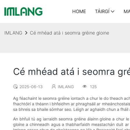
HOME
TÁIRGÍ
MA
IMLANG
Cé mhéad atá i seomra gréine gloine
Cé mhéad atá i seomra gré
2025-06-13
IMLANG
125
Ag féachaint le seomra gréine iontach a chur le do theach ach
fhachtóirí a théann i bhfeidhm ar phraghsáil ar mheánchostai
sa bhreis sa bhaile sómhar seo. Léigh ar aghaidh chun a fháil 
An bhfuil tú ag iarraidh seomra gréine álainn gloine a chur 
gloine a chinneadh agus a thabharfaidh meastachán duit ar an
Imlang anseo chun do cheisteanna go léir a fhreagairt faoi ch