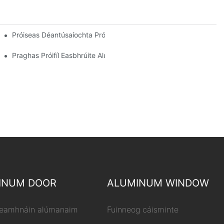
heomraí Gréine Do Cheannaitheoirí Domhanda
Próiseas Déantúsaíochta Próifíl Easbhrúite Alúmanaim
Praghas Próifíl Easbhrúite Alúmanaim
INUM DOOR
ALUMINUM WINDOW
leamhnáin alúmanaim
Fuinneog cáisminte