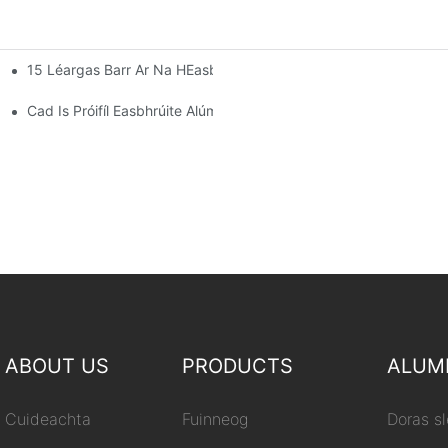
15 Léargas Barr Ar Na HEasbhrúiteáin Alúmanaim Is Fearr Do S
omra Gréine
Cad Is Próifíl Easbhrúite Alúmanaim Ann
ABOUT US
PRODUCTS
ALUM
Cuideachta
Fuinneog
Doras s