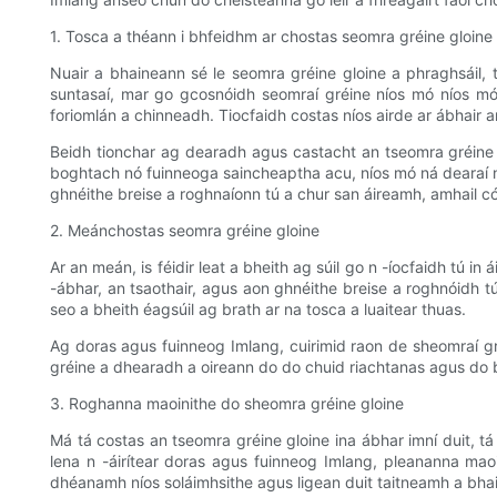
1. Tosca a théann i bhfeidhm ar chostas seomra gréine gloine
Nuair a bhaineann sé le seomra gréine gloine a phraghsáil, t
suntasaí, mar go gcosnóidh seomraí gréine níos mó níos mó n
foriomlán a chinneadh. Tiocfaidh costas níos airde ar ábhair a
Beidh tionchar ag dearadh agus castacht an tseomra gréine a
boghtach nó fuinneoga saincheaptha acu, níos mó ná dearaí nío
ghnéithe breise a roghnaíonn tú a chur san áireamh, amhail cór
2. Meánchostas seomra gréine gloine
Ar an meán, is féidir leat a bheith ag súil go n -íocfaidh tú
-ábhar, an tsaothair, agus aon ghnéithe breise a roghnóidh tú
seo a bheith éagsúil ag brath ar na tosca a luaitear thuas.
Ag doras agus fuinneog Imlang, cuirimid raon de sheomraí gréi
gréine a dhearadh a oireann do do chuid riachtanas agus do bh
3. Roghanna maoinithe do sheomra gréine gloine
Má tá costas an tseomra gréine gloine ina ábhar imní duit, t
lena n -áirítear doras agus fuinneog Imlang, pleananna mao
dhéanamh níos soláimhsithe agus ligean duit taitneamh a bha