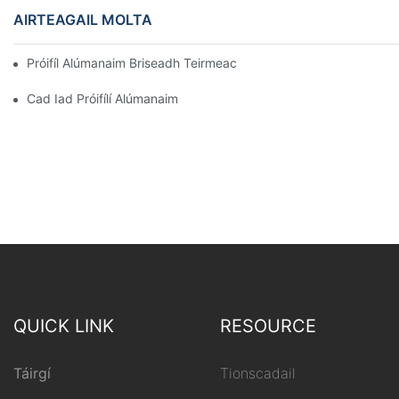
AIRTEAGAIL MOLTA
Próifíl Alúmanaim Briseadh Teirmeach A Thionól Go Tapa Sa Se
Cad Iad Próifílí Alúmanaim
QUICK LINK
RESOURCE
Táirgí
Tionscadail