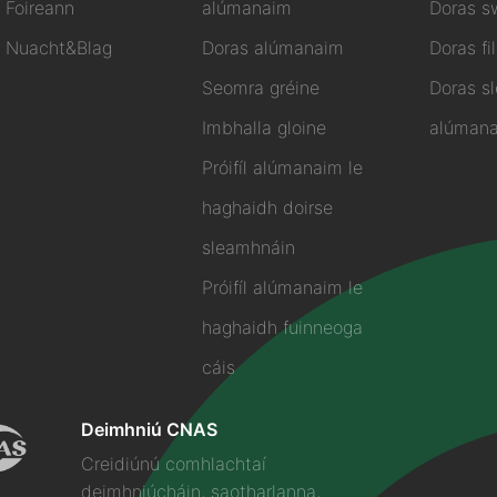
Foireann
alúmanaim
Doras s
Nuacht&Blag
Doras alúmanaim
Doras fi
Seomra gréine
Doras s
Imbhalla gloine
alúman
Próifíl alúmanaim le
haghaidh doirse
sleamhnáin
Próifíl alúmanaim le
haghaidh fuinneoga
cáis
Deimhniú CNAS
Creidiúnú comhlachtaí
deimhniúcháin, saotharlanna,