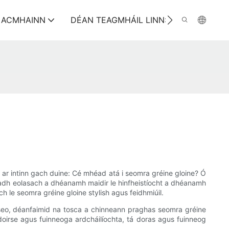
ACMHAINN
DÉAN TEAGMHÁIL LINN:
t ar intinn gach duine: Cé mhéad atá i seomra gréine gloine? Ó
neadh eolasach a dhéanamh maidir le hinfheistíocht a dhéanamh
ch le seomra gréine gloine stylish agus feidhmiúil.
al seo, déanfaimid na tosca a chinneann praghas seomra gréine
 doirse agus fuinneoga ardcháilíochta, tá doras agus fuinneog