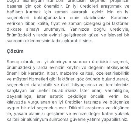
Doğru alüminyum sunroom üreticisini seçmek, projenizin
başarısı için çok önemlidir. En iyi üreticileri araştırmak ve
bağlantı kurmak için zaman ayırarak, eviniz için en iyi
seçenekleri bulduğunuzdan emin olabilirsiniz. Kararınızı
verirken itibar, kalite, fiyat ve zaman çizelgesi gibi faktörleri
dikkate almayı unutmayın. Yanınızda doğru üreticiyle,
önümüzdeki yıllarda evinizi geliştirecek güzel ve işlevsel bir
sunroom eklenmesinin tadını çıkarabilirsiniz.
Çözüm
Sonuç olarak, en iyi alüminyum sunroom üreticisini seçmek,
önümüzdeki yıllarda evinizin keyfini ve değerini etkileyecek
önemli bir karardır. İtibar, malzeme kalitesi, özelleştirilebilirlik
ve müşteri hizmetleri gibi faktörleri göz önünde bulundurarak,
seçenekleri daraltabilir ve özel ihtiyaçlarınızı ve tercihlerinizi
karşılayan bir üretici bulabilirsiniz. İster enerji verimliliğine,
dayanıklılığa, ister estetik çekiciliğe öncelik verin, bu
kılavuzda vurgulanan en iyi üreticiler tarzınıza ve bütçenize
uygun bir dizi seçenek sunar. Dikkatli araştırma ve düşünce
ile, yaşam alanınızı geliştiren ve evinize değer katan yüksek
kaliteli bir alüminyum sunrooma güvenle yatırım yapabilirsiniz.