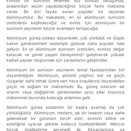
Evinize bir sunroom eklemek söz konusu olduğunda,
aralarından seçim yapabileceğiniz birçok farklı malzeme
vardır. Bir dizi fayda sunan popüler bir seçenek
alüminyumdur. Bu makalede, en iyi alüminyum sunroom
üreticilerini keşfedeceğiz ve eviniz için alüminyum bir
sunroom seçmenin birçok avantajını tartışacağız.
Alüminyum güneş odaları dayanıklılık, çok yönlülük ve düşük
bakım gereksinimleri nedeniyle giderek daha popüler hale
geliyor. En iyi alüminyum sunroom üreticileri, evinize değer
katacak ve genel yaşam deneyiminizi geliştirecek yüksek
kaliteli yapılar oluşturmak için zanaatlarını geliştirdiler.
Alüminyum bir sunroom seçmenin temel faydalarından biri
dayanıklılığıdır. Alüminyum, şiddetli yağmur, kar ve güçlü
rüzgarlar dahil olmak üzere sert hava koşullarına dayanabilen
güçlü ve sağlam bir malzemedir. Bu, güneş odanızın sık
onarım veya değiştirme gerekmeden uzun yıllar boyunca
mükemmel durumda kalacağı anlamına gelir.
Alüminyum güneş odalarının bir başka avantajı da çok
yönlülüğüdür. Alüminyum, modern, şık bir tasarım veya daha
geleneksel bir görünüm tercih edin, evinizin stiline ve
estetiğine uyacak şekilde kolayca özelleştirilebilir. Mevcut
birçok özelleştirme seçeneği ile, ihtiyaçlarınıza ve