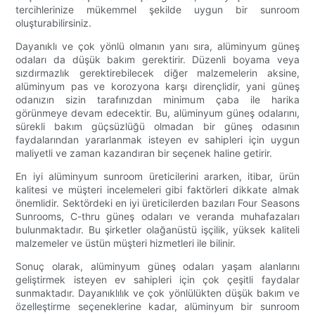
tercihlerinize mükemmel şekilde uygun bir sunroom
oluşturabilirsiniz.
Dayanıklı ve çok yönlü olmanın yanı sıra, alüminyum güneş
odaları da düşük bakım gerektirir. Düzenli boyama veya
sızdırmazlık gerektirebilecek diğer malzemelerin aksine,
alüminyum pas ve korozyona karşı dirençlidir, yani güneş
odanızın sizin tarafınızdan minimum çaba ile harika
görünmeye devam edecektir. Bu, alüminyum güneş odalarını,
sürekli bakım güçsüzlüğü olmadan bir güneş odasının
faydalarından yararlanmak isteyen ev sahipleri için uygun
maliyetli ve zaman kazandıran bir seçenek haline getirir.
En iyi alüminyum sunroom üreticilerini ararken, itibar, ürün
kalitesi ve müşteri incelemeleri gibi faktörleri dikkate almak
önemlidir. Sektördeki en iyi üreticilerden bazıları Four Seasons
Sunrooms, C-thru güneş odaları ve veranda muhafazaları
bulunmaktadır. Bu şirketler olağanüstü işçilik, yüksek kaliteli
malzemeler ve üstün müşteri hizmetleri ile bilinir.
Sonuç olarak, alüminyum güneş odaları yaşam alanlarını
geliştirmek isteyen ev sahipleri için çok çeşitli faydalar
sunmaktadır. Dayanıklılık ve çok yönlülükten düşük bakım ve
özelleştirme seçeneklerine kadar, alüminyum bir sunroom