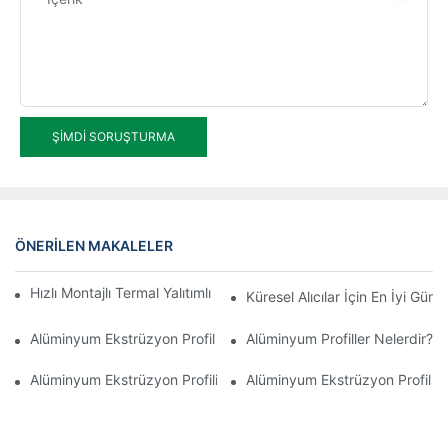
ŞIMDI SORUŞTURMA
ÖNERILEN MAKALELER
Hızlı Montajlı Termal Yalıtımlı Alüminyum Profilli Kış Bahçesi
Küresel Alıcılar İçin En İyi Gü
Alüminyum Ekstrüzyon Profil Üretim Süreci
Alüminyum Profiller Nelerdir?
Alüminyum Ekstrüzyon Profili Nedir?
Alüminyum Ekstrüzyon Profil Fi