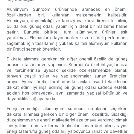
Alüminyum Sunroom ürünlerinde aranacak en önemli
özelliklerden biri, kullanılan malzemelerin kalitesidir.
Alüminyum, dayanıklılığı ve korozyona karşı direnci ile bilinir,
bu da onu güneş odası yapımı için ideal bir malzeme haline
getirir. Bununla birlikte, tüm alüminyum ürünler eşit
yaratılmaz. Elemanlara dayanacak ve uzun süreli performans
sağlamak için tasarlanmış yüksek kaliteli alüminyum kullanan
bir üretici seçmek önemlidir.
Dikkate alınması gereken bir diğer önemli özellik de güneş
odasının tasarımı ve yapımıdır. Sunroom'u özel ihtiyaçlarınıza
ve tercihlerinize uyacak şekilde özelleştirmenize olanak
tanıyan çeşitli stiller ve yapılandırmalar sunan üreticileri
arayın. Ayrıca, üretici tarafından kullanılan inşaat tekniklerine
dikkat edin. İyi inşa edilmiş bir güneş odası sadece estetik
açıdan hoş olmayacak, aynı zamanda yapısal bütünlük ve
dayanıklılık sağlayacaktır.
Enerji verimliliği, alüminyum sunroom ürünlerini seçerken
dikkate alınması gereken bir diğer önemli özelliktir. Sıcaklığı
düzenlemeye ve enerji maliyetlerini azaltmaya yardımcı olmak
için yalıtımlı cam ve termal kırılmalar sunan üreticileri arayın.
Enerji tasarruflu güneş odaları, yıl boyunca rahat ve davetkar