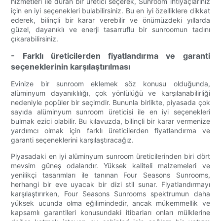
hizmetleri ile duran bir üretici seçerek, Sunroom ihtiyaçlarınız
için en iyi seçenekleri bulabilirsiniz. Bu en iyi özelliklere dikkat
ederek, bilinçli bir karar verebilir ve önümüzdeki yıllarda
güzel, dayanıklı ve enerji tasarruflu bir sunroomun tadını
çıkarabilirsiniz.
- Farklı üreticilerden fiyatlandırma ve garanti
seçeneklerinin karşılaştırılması
Evinize bir sunroom eklemek söz konusu olduğunda,
alüminyum dayanıklılığı, çok yönlülüğü ve karşılanabilirliği
nedeniyle popüler bir seçimdir. Bununla birlikte, piyasada çok
sayıda alüminyum sunroom üreticisi ile en iyi seçenekleri
bulmak ezici olabilir. Bu kılavuzda, bilinçli bir karar vermenize
yardımcı olmak için farklı üreticilerden fiyatlandırma ve
garanti seçeneklerini karşılaştıracağız.
Piyasadaki en iyi alüminyum sunroom üreticilerinden biri dört
mevsim güneş odalarıdır. Yüksek kaliteli malzemeleri ve
yenilikçi tasarımları ile tanınan Four Seasons Sunrooms,
herhangi bir eve uyacak bir dizi stil sunar. Fiyatlandırmayı
karşılaştırırken, Four Seasons Sunrooms spektrumun daha
yüksek ucunda olma eğilimindedir, ancak mükemmellik ve
kapsamlı garantileri konusundaki itibarları onları mülklerine