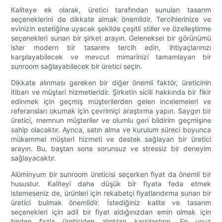
Kaliteye ek olarak, üretici tarafından sunulan tasarım
seçeneklerini de dikkate almak önemlidir. Tercihlerinize ve
evinizin estetiğine uyacak şekilde çeşitli stiller ve özelleştirme
seçenekleri sunan bir şirket arayın. Geleneksel bir görünümü
ister modern bir tasarımı tercih edin, ihtiyaçlarınızı
karşılayabilecek ve mevcut mimarinizi tamamlayan bir
sunroom sağlayabilecek bir üretici seçin.
Dikkate alınması gereken bir diğer önemli faktör, üreticinin
itibarı ve müşteri hizmetleridir. Şirketin sicili hakkında bir fikir
edinmek için geçmiş müşterilerden gelen incelemeleri ve
referansları okumak için çevrimiçi araştırma yapın. Saygın bir
üretici, memnun müşteriler ve olumlu geri bildirim geçmişine
sahip olacaktır. Ayrıca, satın alma ve kurulum süreci boyunca
mükemmel müşteri hizmeti ve destek sağlayan bir üretici
arayın. Bu, baştan sona sorunsuz ve stressiz bir deneyim
sağlayacaktır.
Alüminyum bir sunroom üreticisi seçerken fiyat da önemli bir
husustur. Kaliteyi daha düşük bir fiyata feda etmek
istemeseniz de, ürünleri için rekabetçi fiyatlandırma sunan bir
üretici bulmak önemlidir. İstediğiniz kalite ve tasarım
seçenekleri için adil bir fiyat aldığınızdan emin olmak için
birden fazla üreticiden alıntıları karşılaştırın. En ucuz