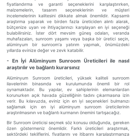
fiyatlandırma ve garanti seçeneklerini karşılaştırırken,
malzemelerin, tasarım seçeneklerinin ve müşteri
incelemelerinin kalitesini dikkate almak önemlidir. Kapsamlı
araştırma yaparak ve birden fazla üreticiden alıntı alarak,
bütçenize uyan ve ihtiyaçlarınızı karşılayan en iyi seçeneği
bulabilirsiniz. İster dört mevsim güneş odaları, veranda
muhafazaları, sunroom yaşamı veya başka bir üretici seçin,
alüminyum bir sunroom'a yatırım yapmak, önümüzdeki
yıllarda evinize değer ve zevk katabilir.
- En İyi Alüminyum Sunroom Üreticileri ile nasıl
araştırılır ve bağlantı kurarsınız
Alüminyum Sunroom üreticileri, yüksek kaliteli sunroom
ilavelerinin binasında ve kurulumunda önemli bir rol
oynamaktadır. Bu yapılar, ev sahiplerinin elemanlardan
korunurken açık havada güzelliğinin tadını çıkarmasına izin
verir. Bu kılavuzda, eviniz için en iyi seçenekleri bulmanızı
sağlamak için en iyi alüminyum sunroom üreticilerinin
araştırılmasının ve bağlantı kurmanın önemini tartışacağız.
Bir Sunroom üreticisi seçmek söz konusu olduğunda, gereken
özen göstermeniz önemlidir. Farklı üreticileri araştırmak,
sektördeki tekliflerini, fiyatlarını ve itibarını karşılaştırmanıza