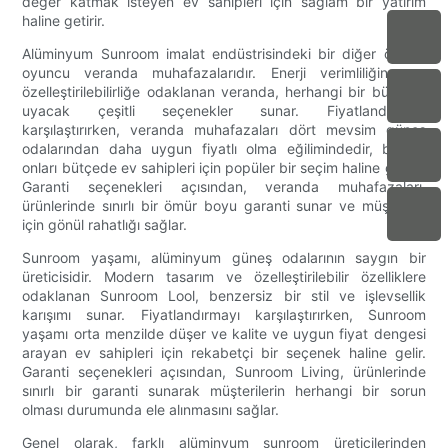
değer katmak isteyen ev sahipleri için sağlam bir yatırım
haline getirir.
Alüminyum Sunroom imalat endüstrisindeki bir diğer önemli
oyuncu veranda muhafazalarıdır. Enerji verimliliğine ve
özelleştirilebilirliğe odaklanan veranda, herhangi bir bütçeye
uyacak çeşitli seçenekler sunar. Fiyatlandırmayı
karşılaştırırken, veranda muhafazaları dört mevsim güneş
odalarından daha uygun fiyatlı olma eğilimindedir, bu da
onları bütçede ev sahipleri için popüler bir seçim haline getirir.
Garanti seçenekleri açısından, veranda muhafazaları,
ürünlerinde sınırlı bir ömür boyu garanti sunar ve müşteriler
için gönül rahatlığı sağlar.
Sunroom yaşamı, alüminyum güneş odalarının saygın bir
üreticisidir. Modern tasarım ve özelleştirilebilir özelliklere
odaklanan Sunroom Lool, benzersiz bir stil ve işlevsellik
karışımı sunar. Fiyatlandırmayı karşılaştırırken, Sunroom
yaşamı orta menzilde düşer ve kalite ve uygun fiyat dengesi
arayan ev sahipleri için rekabetçi bir seçenek haline gelir.
Garanti seçenekleri açısından, Sunroom Living, ürünlerinde
sınırlı bir garanti sunarak müşterilerin herhangi bir sorun
olması durumunda ele alınmasını sağlar.
Genel olarak, farklı alüminyum sunroom üreticilerinden