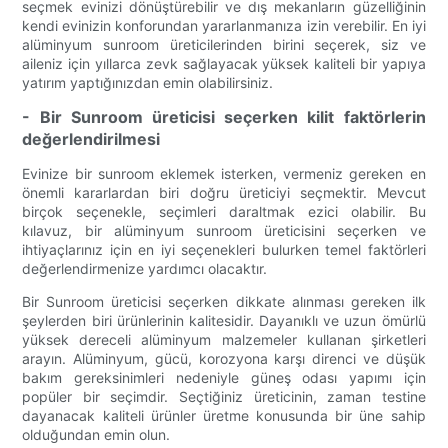
seçmek evinizi dönüştürebilir ve dış mekanların güzelliğinin
kendi evinizin konforundan yararlanmanıza izin verebilir. En iyi
alüminyum sunroom üreticilerinden birini seçerek, siz ve
aileniz için yıllarca zevk sağlayacak yüksek kaliteli bir yapıya
yatırım yaptığınızdan emin olabilirsiniz.
- Bir Sunroom üreticisi seçerken kilit faktörlerin
değerlendirilmesi
Evinize bir sunroom eklemek isterken, vermeniz gereken en
önemli kararlardan biri doğru üreticiyi seçmektir. Mevcut
birçok seçenekle, seçimleri daraltmak ezici olabilir. Bu
kılavuz, bir alüminyum sunroom üreticisini seçerken ve
ihtiyaçlarınız için en iyi seçenekleri bulurken temel faktörleri
değerlendirmenize yardımcı olacaktır.
Bir Sunroom üreticisi seçerken dikkate alınması gereken ilk
şeylerden biri ürünlerinin kalitesidir. Dayanıklı ve uzun ömürlü
yüksek dereceli alüminyum malzemeler kullanan şirketleri
arayın. Alüminyum, gücü, korozyona karşı direnci ve düşük
bakım gereksinimleri nedeniyle güneş odası yapımı için
popüler bir seçimdir. Seçtiğiniz üreticinin, zaman testine
dayanacak kaliteli ürünler üretme konusunda bir üne sahip
olduğundan emin olun.