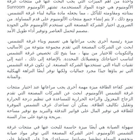
واحدة من أهم الميزات التي يجب البحث عنها في منتجات غرفة
Sunroom الألومنيوم هي جودة المواد المستخدمة. تشتهر الألومنيوم
بمتانته ومقاومته للتآكل ، مما يجعله مادة مثالية لبناء غرفة التشمس.
ومع ذلك ، لا يتم إنشاء جميع منتجات الألومنيوم على قدم المساواة. من
الضروري اختيار الشركة المصنعة التي تستخدم الألومنيوم عالي الجودة
مصمم لتحمل العناصر وتوفير أداء طويل الأمد.
ميزة رئيسية أخرى يجب مراعاتها هي تصميم وبناء غرفة التشمس.
ابحث عن الشركات المصنعة التي تقدم مجموعة متنوعة من الأساليب
والتكوينات للاختيار من بينها ، مما يتيح لك تخصيص غرفة التشمس
لتناسب احتياجاتك وتفضيلاتك المحددة. بالإضافة إلى ذلك ، انتبه إلى
تقنيات البناء التي تستخدمها الشركة المصنعة. لن تكون غرفة التشمس
التي تم بناؤها جيدًا مجرد جماليات ولكنها توفر أيضًا النزاهة الهيكلية
والمتانة.
تعتبر كفاءة الطاقة ميزة مهمة أخرى يجب مراعاتها عند اختيار منتجات
غرفة التشمس الألومنيوم. ابحث عن الشركات المصنعة التي تقدم
الزجاج المعزول والراحة الحرارية للمساعدة في تنظيم درجة الحرارة
وتقليل تكاليف الطاقة. يمكن أن تساعدك غرف التشمس الموفرة
للطاقة في توفير المال على فواتير التدفئة والتبريد مع توفير مساحة
مريحة ودعوة على مدار السنة.
سهولة الصيانة هي أيضًا ميزة حاسمة للبحث عنها في منتجات غرفة
التشمس الألومنيوم. اختر الشركة المصنعة التي توفر مواد صيانة
منخفضة السهلة تنظيفها وصيانتها. سيساعدك هذا على الحفاظ على