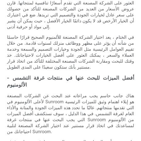
العثور على الشركة المصنعة التي تقدم أسعارًا تنافسية لمنتجاتها. قارن
عروض الأسعار من العديد من الشركات المصنعة للتأكد من حصولك
على سعر عادل لخيارات الجودة والتصميم التي تريدها. ضع في اعتبارك
أن الخيار الأرخص قد لا يكون دائمًا الخيار الأفضل ، حيث يمكن أن يشير
إلى مواد أو حرفية أدنى.
في الختام ، يعد اختيار الشركة المصنعة للألمنيوم الصحيح قرارًا حاسمًا
من شأنه أن يؤثر على مظهر ووظائف منزلك لسنوات قادمة. من خلال
تقييم العوامل الرئيسية مثل الجودة وخيارات التصميم والسمعة وخدمة
العملاء والسعر ، يمكنك العثور على أفضل الخيارات لاحتياجاتك. خذ
وقتك للبحث ومقارنة الشركات المصنعة المختلفة للتأكد من اتخاذ قرار
مستنير بأنك ستكون سعيدًا على المدى الطويل.
- أفضل الميزات للبحث عنها في منتجات غرفة التشمس
الألومنيوم
هناك جانب حاسم يجب مراعاته عند البحث عن الشركات المصنعة
لأعلى الألومنيوم في Sunroom هو إيلاء اهتمام وثيق للميزات الرئيسية
التي تقدمها منتجاتهم. غالبًا ما تحدد هذه الميزات الجودة والمتانة والأداء
العام لغرفة التشمس. في هذا الدليل ، سوف نستكشف أفضل الميزات
التي يجب البحث عنها في منتجات غرفة Sunroom من الألومنيوم
لمساعدتك في اتخاذ قرار مستنير عند اختيار الشركة المصنعة لتلبية
احتياجاتك من Sunroom.