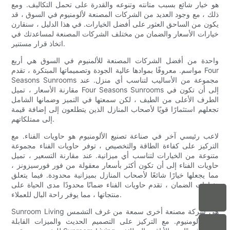
هو خيار شائع بسبب متانته وتنوعه والقدرة على تحمل التكاليف. ومع
ذلك ، مع وجود العديد من الشركات المصنعة لألومنيوم في السوق ، قد
يكون من الساحق العثور على أفضل الخيارات. في هذا الدليل ، سنقارن
خيارات الأسعار والضمان من مختلف الشركات المصنعة لمساعدتك في
اتخاذ قرار مستنير.
واحدة من أفضل الشركات المصنعة للألمنيوم في السوق هي أربع
مواسم. معروفًا بموادها عالية الجودة وتصميماتها المبتكرة ، تقدم Four
Seasons Sunrooms مجموعة من الأساليب لتناسب أي منزل. عند
مقارنة الأسعار ، تميل Four Seasons Sunrooms إلى أن تكون في
الطرف الأعلى من الطيف ، لكن سمعتها في التميز وضمانها الشامل
تجعلهم استثمارًا قويًا لأصحاب المنازل الذين يتطلعون إلى إضافة قيمة
إلى ممتلكاتهم.
لاعب رئيسي آخر في صناعة تصنيع الألومنيوم هو حاويات الفناء. مع
التركيز على كفاءة الطاقة والتخصيص ، توفر حاويات الفناء مجموعة
متنوعة من الخيارات لتناسب أي ميزانية. عند مقارنة التسعير ، تميل
حاويات الفناء إلى أن تكون أكثر بأسعار معقولة من فور فورسيزونز ،
مما يجعلها خيارًا شائعًا لأصحاب المنازل بميزانية محدودة. فيما يتعلق
بخيارات الضمان ، تقدم حاويات الفناء ضمانًا محدودًا مدى الحياة على
منتجاتها ، مما يوفر راحة البال للعملاء.
Sunroom Living هي شركة مصنعة أخرى سمعة من غرف التشمس
من الألومنيوم. مع التركيز على التصميم الحديث والميزات القابلة