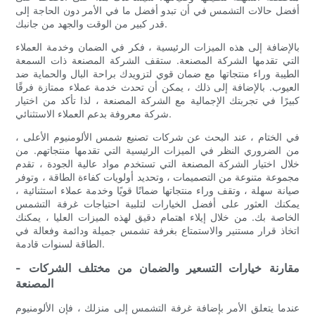
أفضل حالات التشمس في أن تبدو أفضل ما في الأمر دون الحاجة إلى
قدر كبير من الوقت والجهد من جانبك.
بالإضافة إلى هذه الميزات الرئيسية ، فكر في الضمان وخدمة العملاء
التي تقدمها الشركة المصنعة. ستقف الشركة المصنعة ذات السمعة
الطيبة وراء منتجاتها مع ضمان قوي لتزويدك براحة البال والحماية ضد
العيوب. بالإضافة إلى ذلك ، يمكن أن تحدث خدمة عملاء ممتازة فرقًا
كبيرًا في تجربتك الإجمالية مع الشركة المصنعة ، لذا تأكد من اختيار
شركة معروفة بدعم العملاء الاستثنائي.
في الختام ، عند البحث عن شركات تصنيع شمس الألومنيوم الأعلى ،
من الضروري النظر في الميزات الرئيسية التي تقدمها منتجاتهم. من
خلال اختيار الشركة المصنعة التي تستخدم مواد عالية الجودة ، تقدم
مجموعة متنوعة من التصميمات ، وتحديد أولويات كفاءة الطاقة ، وتوفر
صيانة سهلة ، وتقف وراء منتجاتها ضمانًا قويًا وخدمة عملاء استثنائية ،
يمكنك العثور على أفضل الخيارات لتلبية احتياجات غرفة التشمس
الخاصة بك. من خلال إيلاء اهتمام دقيق لهذه الميزات العليا ، يمكنك
اتخاذ قرار مستنير والاستمتاع بغرفة تشمس جميلة ودائمة وفعالة في
الطاقة لسنوات قادمة.
- مقارنة خيارات التسعير والضمان من مختلف الشركات
المصنعة
عندما يتعلق الأمر بإضافة غرفة التشمس إلى منزلك ، فإن الألومنيوم