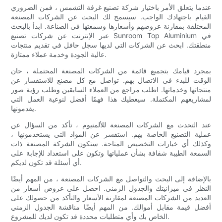
عندما يتعلق الأمر باختيار شركة تصنيع غرفة التشمس ، فمن الضروري
القيام باجتهادك الواجب. سيسمح لك البحث عن الشركات المصنعة
المختلفة بمقارنة عروضهم وأسعارها وسمعتها في الصناعة. ابدأ بالبحث
عبر الإنترنت عن شركات تصنيع Sunroom Top Aluminium في
منطقتك. ابحث عن الشركات التي لديها سجل حافل في تقديم منتجات
عالية الجودة وخدمة عملاء ممتازة.
بمجرد قيامك بتجميع قائمة من الشركات المصنعة المحتملة ، حان
الوقت للبدء في الاتصال بهم. تواصل مع كل مصنع للاستفسار عن
منتجاتها وخدماتها. اطلب مراجع من العملاء السابقين وطلب رؤية صور
لمشاريعهم المكتملة. سيعطيك هذا فهمًا أفضل لنوعية العمل التي
يقدمونها.
عند التحدث مع الشركات المصنعة للألمنيوم ، تأكد من السؤال عن
عملية التصنيع الخاصة بهم. استفسر عن المواد التي يستخدمونها ،
وكذلك أي خيارات التخصيص المتاحة. ستكون الشركة المصنعة ذات
السمعة الطيبة شفافة بشأن عملياتها وتكون على استعداد للإجابة على
أي أسئلة قد تكون لديكم.
بالإضافة إلى البحث والتواصل مع الشركات المصنعة ، من المهم أيضًا
النظر في ميزانيتك والجدول الزمني. احصل على عروض أسعار من
العديد من الشركات المصنعة لمقارنة الأسعار والتأكد من حصولك على
أفضل قيمة مقابل أموالك. من المهم أيضًا مناقشة الجدول الزمني
الخاص بك وأي متطلبات محددة قد تكون لديك للمشروع.