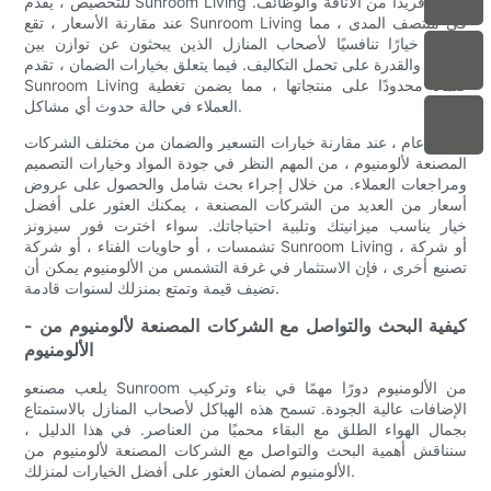
للتخصيص ، يقدم Sunroom Living مزيجًا فريدًا من الأناقة والوظائف.
عند مقارنة الأسعار ، تقع Sunroom Living في منتصف المدى ، مما
يجعلها خيارًا تنافسيًا لأصحاب المنازل الذين يبحثون عن توازن بين
الجودة والقدرة على تحمل التكاليف. فيما يتعلق بخيارات الضمان ، تقدم
Sunroom Living ضمانًا محدودًا على منتجاتها ، مما يضمن تغطية
العملاء في حالة حدوث أي مشاكل.
بشكل عام ، عند مقارنة خيارات التسعير والضمان من مختلف الشركات
المصنعة لألومنيوم ، من المهم النظر في جودة المواد وخيارات التصميم
ومراجعات العملاء. من خلال إجراء بحث شامل والحصول على عروض
أسعار من العديد من الشركات المصنعة ، يمكنك العثور على أفضل
خيار يناسب ميزانيتك وتلبية احتياجاتك. سواء اخترت فور سيزونز
تشمسات ، أو حاويات الفناء ، أو شركة Sunroom Living ، أو شركة
تصنيع أخرى ، فإن الاستثمار في غرفة التشمس من الألومنيوم يمكن أن
تضيف قيمة وتمتع بمنزلك لسنوات قادمة.
- كيفية البحث والتواصل مع الشركات المصنعة لألومنيوم من
الألومنيوم
يلعب مصنعو Sunroom من الألومنيوم دورًا مهمًا في بناء وتركيب
الإضافات عالية الجودة. تسمح هذه الهياكل لأصحاب المنازل بالاستمتاع
بجمال الهواء الطلق مع البقاء محميًا من العناصر. في هذا الدليل ،
سنناقش أهمية البحث والتواصل مع الشركات المصنعة لألومنيوم من
الألومنيوم لضمان العثور على أفضل الخيارات لمنزلك.