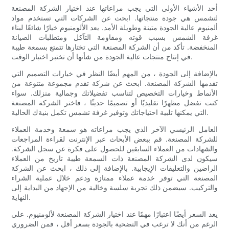
أحد الأشياء الأولى التي يجب مراعاتها عند اختيار الشركة المصنعة
لتشمس هي جودة منتجاتها. ابحث عن الشركات التي تستخدم مواد
ألمنيوم عالية الجودة متينة وطويلة الأمد. يعد الألومنيوم خيارًا شائعًا لبناء
غرفة الشمس بسبب قوته ومقاومة التآكل ومتطلبات الصيانة
المنخفضة. تأكد من أن الشركة المصنعة التي تختارها تتمتع بسمعة طيبة
في إنتاج منتجات عالية الجودة من شأنها أن تختبر اختبار الوقت.
بالإضافة إلى الجودة ، من المهم أيضًا النظر في خيارات التصميم التي
تقدمها الشركة المصنعة. ابحث عن شركة تقدم مجموعة متنوعة من
الأنماط وخيارات التخصيص لتناسب تفضيلاتك وجمالية منزلك. سواء
كنت تفضل مظهرًا تقليديًا أو تصميمًا حديثًا ، فاختر الشركة المصنعة
التي يمكنها تلبية احتياجاتك وتوفير غرفة تشمس تكمل بنيةك الحالية.
العامل الرئيسي الآخر الذي يجب مراعاته هو سمعة وخدمة العملاء
للشركة المصنعة. قم ببعض الأبحاث عبر الإنترنت لقراءة المراجعات
والشهادات من العملاء السابقين للحصول على فكرة عن سجل الشركة.
سيكون لدى الشركة المصنعة ذات السمعة طيبة تاريخ من العملاء
الراضين والتعليقات الإيجابية. بالإضافة إلى ذلك ، ابحث عن الشركة
المصنعة التي توفر خدمة عملاء ممتازة ودعم خلال عملية الشراء
والتركيب. سيضمن ذلك تجربة سلسة وخالية من الإجهاد من البداية إلى
النهاية.
يعد السعر أيضًا اعتبارًا مهمًا عند اختيار الشركة المصنعة لألومنيوم. على
الرغم من أنك لا ترغب في التضحية بالجودة بسعر أقل ، فمن الضروري