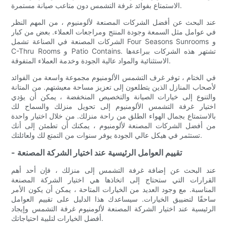
الاستمتاع بفوائد غرفة التشمس دون متاعب صيانة مستمرة.
عند البحث عن أفضل الشركات المصنعة لألومنيوم ، من المهم النظر
في عوامل مثل السمعة وجودة المنتج ومراجعات العملاء. بعض من كبار
الشركات المصنعة في الصناعة تشمل Four Seasons Sunrooms و
C-Thru Rooms و Patio Contains. تشتهر هذه الشركات ببراعةها
الاستثنائية والمواد عالية الجودة وخدمة العملاء المتفوقة.
في الختام ، توفر غرف التشمس الألومنيوم مجموعة واسعة من الفوائد
لأصحاب المنازل الذين يتطلعون إلى تعزيز مساحة معيشتهم. من المتانة
والتنوع إلى خيارات الصيانة والتخصيص المنخفضة ، يمكن أن يؤدي
اختيار غرفة التشمس الألومنيوم إلى تحويل منزلك والسماح لك
بالاستمتاع بجمال الهواء الطلق من راحة منزلك. من خلال اختيار واحدة
من أفضل الشركات المصنعة لألومنيوم ، يمكنك أن تطمئن إلى أنك
تستثمر في هيكل عالي الجودة يوفر سنوات من التمتع لك ولعائلتك.
- تقييم العوامل الرئيسية عند اختيار الشركة المصنعة
عند البحث عن إضافة غرفة التشمس إلى منزلك ، فإن أحد أهم
القرارات التي ستحتاج إلى اتخاذها هي اختيار الشركة المصنعة
المناسبة. مع وجود العديد من الخيارات المتاحة ، يمكن أن يكون الأمر
ساحقًا لتضييق الخيارات. سيساعدك هذا الدليل على تقييم العوامل
الرئيسية عند اختيار الشركة المصنعة لألومنيوم غرفة التشمس وإيجاد
أفضل الخيارات لتلبية احتياجاتك.