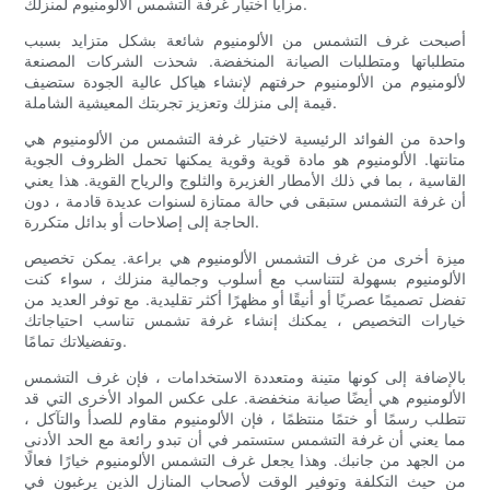
مزايا اختيار غرفة التشمس الألومنيوم لمنزلك.
أصبحت غرف التشمس من الألومنيوم شائعة بشكل متزايد بسبب
متطلباتها ومتطلبات الصيانة المنخفضة. شحذت الشركات المصنعة
لألومنيوم من الألومنيوم حرفتهم لإنشاء هياكل عالية الجودة ستضيف
قيمة إلى منزلك وتعزيز تجربتك المعيشية الشاملة.
واحدة من الفوائد الرئيسية لاختيار غرفة التشمس من الألومنيوم هي
متانتها. الألومنيوم هو مادة قوية وقوية يمكنها تحمل الظروف الجوية
القاسية ، بما في ذلك الأمطار الغزيرة والثلوج والرياح القوية. هذا يعني
أن غرفة التشمس ستبقى في حالة ممتازة لسنوات عديدة قادمة ، دون
الحاجة إلى إصلاحات أو بدائل متكررة.
ميزة أخرى من غرف التشمس الألومنيوم هي براعة. يمكن تخصيص
الألومنيوم بسهولة لتتناسب مع أسلوب وجمالية منزلك ، سواء كنت
تفضل تصميمًا عصريًا أو أنيقًا أو مظهرًا أكثر تقليدية. مع توفر العديد من
خيارات التخصيص ، يمكنك إنشاء غرفة تشمس تناسب احتياجاتك
وتفضيلاتك تمامًا.
بالإضافة إلى كونها متينة ومتعددة الاستخدامات ، فإن غرف التشمس
الألومنيوم هي أيضًا صيانة منخفضة. على عكس المواد الأخرى التي قد
تتطلب رسمًا أو ختمًا منتظمًا ، فإن الألومنيوم مقاوم للصدأ والتآكل ،
مما يعني أن غرفة التشمس ستستمر في أن تبدو رائعة مع الحد الأدنى
من الجهد من جانبك. وهذا يجعل غرف التشمس الألومنيوم خيارًا فعالًا
من حيث التكلفة وتوفير الوقت لأصحاب المنازل الذين يرغبون في