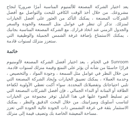
يعد اختيار الشركة المصنعة للألمنيوم المناسبة أمرًا ضروريًا لنجاح
مشروعك. من خلال أخذ الوقت الكافي للبحث والتواصل مع أفضل
الشركات المصنعة ، يمكنك التأكد من العثور على أفضل الخيارات
لمنزلك. تذكر أن تنظر في عوامل مثل السمعة والجودة والسعر
والجدول الزمني عند اتخاذ قرارك. مع الشركة المصنعة المناسبة بجانبك
، يمكنك الاستمتاع بإضافة غرفة الشمس الجميلة والوظيفية التي
ستعزز منزلك لسنوات قادمة.
خاتمة
في الختام ، يعد اختيار أفضل الشركة المصنعة لألومنيوم Sunroom
قرارًا حاسمًا من شأنه أن يؤثر على التمتع وقيمة منزلك لسنوات قادمة.
من خلال النظر في عوامل مثل السمعة ، وجودة المواد ، والتخصيص ،
وخدمة العملاء ، يمكنك تضييق الخيارات وإيجاد الشركة المصنعة التي
تلبي احتياجاتك وتفضيلاتك المحددة. سواء أكنت تعطي الأولوية لكفاءة
الطاقة أو المتانة أو النداء الجمالي ، فإن أفضل الشركات المصنعة التي
تم تسليط الضوء عليها في هذا الدليل توفر مجموعة من الخيارات
لتناسب أسلوبك وميزانيتك. من خلال البحث الدقيق والنظر ، يمكنك
الاستثمار بثقة في غرفة التشمس ذات الجودة عالية الجودة التي تعزز
مساحة المعيشة الخاصة بك وتضيف قيمة إلى منزلك.