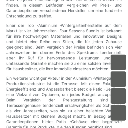
finden. In diesem Leitfaden vergleichen wir Preis- und
Garantieoptionen verschiedener Hersteller, um eine fundierte
Entscheidung zu treffen.
Einer der Top -Aluminium -Wintergartenhersteller auf dem
Markt ist vier Jahreszeiten. Four Seasons Sunnils ist bekannt
für ihre hochwertigen Materialien und innovativen Designs
und bietet eine Reihe von Stilen, die für jeden Zuhause
geeignet sind. Beim Vergleich der Preise befinden sich vier
Jahreszeiten im oberen Ende des Spektrums tendenziell,
aber ihr Ruf für hervorragende Leistungen und ihre
umfassende Garantie machen sie zu einer soliden Investition
für Hausbesitzer, die ihre Immobilie einsetzen möchten.
Ein weiterer wichtiger Akteur in der Aluminium -Wintergarten -
Produktionsindustrie ist die Terrasse. Mit einem Fokus auf
Energieeffizienz und Anpassbarkeit bietet die Patio -Gehäuse
eine Vielzahl von Optionen, um jedes Budget anzupassen.
Beim Vergleich der Preisgestaltung sind die
Terrassengehäuse tendenziell erschwinglicher als Schwarze
als vier Jahreszeiten, was sie zu einer beliebten Wahl für
Hausbesitzer mit kleinem Budget macht. In Bezug auf die
Garantieoptionen bietet Patio -Gehäuse eine begrenzte
Garantie für ihre Produkte, die den Kunden beruhigt sind.