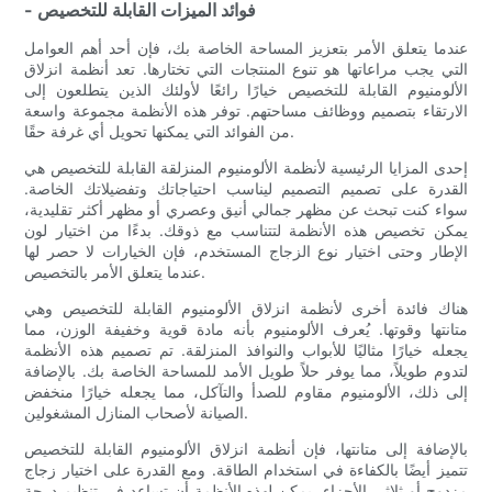
- فوائد الميزات القابلة للتخصيص
عندما يتعلق الأمر بتعزيز المساحة الخاصة بك، فإن أحد أهم العوامل
التي يجب مراعاتها هو تنوع المنتجات التي تختارها. تعد أنظمة انزلاق
الألومنيوم القابلة للتخصيص خيارًا رائعًا لأولئك الذين يتطلعون إلى
الارتقاء بتصميم ووظائف مساحتهم. توفر هذه الأنظمة مجموعة واسعة
من الفوائد التي يمكنها تحويل أي غرفة حقًا.
إحدى المزايا الرئيسية لأنظمة الألومنيوم المنزلقة القابلة للتخصيص هي
القدرة على تصميم التصميم ليناسب احتياجاتك وتفضيلاتك الخاصة.
سواء كنت تبحث عن مظهر جمالي أنيق وعصري أو مظهر أكثر تقليدية،
يمكن تخصيص هذه الأنظمة لتتناسب مع ذوقك. بدءًا من اختيار لون
الإطار وحتى اختيار نوع الزجاج المستخدم، فإن الخيارات لا حصر لها
عندما يتعلق الأمر بالتخصيص.
هناك فائدة أخرى لأنظمة انزلاق الألومنيوم القابلة للتخصيص وهي
متانتها وقوتها. يُعرف الألومنيوم بأنه مادة قوية وخفيفة الوزن، مما
يجعله خيارًا مثاليًا للأبواب والنوافذ المنزلقة. تم تصميم هذه الأنظمة
لتدوم طويلاً، مما يوفر حلاً طويل الأمد للمساحة الخاصة بك. بالإضافة
إلى ذلك، الألومنيوم مقاوم للصدأ والتآكل، مما يجعله خيارًا منخفض
الصيانة لأصحاب المنازل المشغولين.
بالإضافة إلى متانتها، فإن أنظمة انزلاق الألومنيوم القابلة للتخصيص
تتميز أيضًا بالكفاءة في استخدام الطاقة. ومع القدرة على اختيار زجاج
مزدوج أو ثلاثي الأجزاء، يمكن لهذه الأنظمة أن تساعد في تنظيم درجة