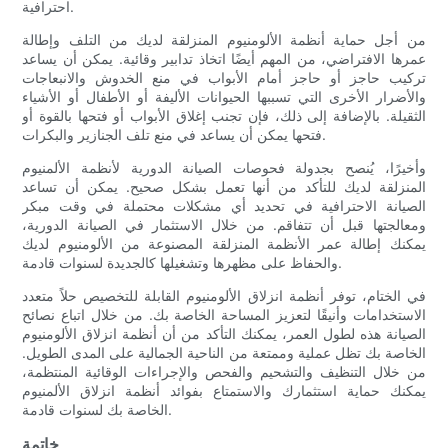
احترافية.
من أجل حماية أنظمة الألومنيوم المنزلقة لديك من التلف وإطالة
عمرها الافتراضي، من المهم أيضًا اتخاذ تدابير وقائية. يمكن أن يساعد
تركيب حاجز أو حاجز أمام الأبواب في منع الخدوش والانبعاجات
والأضرار الأخرى التي تسببها الحيوانات الأليفة أو الأطفال أو الأشياء
الثقيلة. بالإضافة إلى ذلك، فإن تجنب إغلاق الأبواب أو فتحها بالقوة أو
فتحها يمكن أن يساعد في منع تلف الجنازير والبكرات.
وأخيرًا، يُنصح بجدولة فحوصات الصيانة الدورية لأنظمة الألمنيوم
المنزلقة لديك للتأكد من أنها تعمل بشكل صحيح. يمكن أن تساعد
الصيانة الاحترافية في تحديد أي مشكلات محتملة في وقت مبكر
ومعالجتها قبل أن تتفاقم. من خلال الاستثمار في الصيانة الدورية،
يمكنك إطالة عمر الأنظمة المنزلقة المصنوعة من الألومنيوم لديك
والحفاظ على مظهرها وتشغيلها كالجديدة لسنوات قادمة.
في الختام، توفر أنظمة انزلاق الألومنيوم القابلة للتخصيص حلاً متعدد
الاستخدامات وأنيقًا لتعزيز المساحة الخاصة بك. من خلال اتباع نصائح
الصيانة هذه لطول العمر، يمكنك التأكد من أن أنظمة انزلاق الألومنيوم
الخاصة بك تظل عملية وممتعة من الناحية الجمالية على المدى الطويل.
من خلال التنظيف والتشحيم والفحص والإجراءات الوقائية المنتظمة،
يمكنك حماية استثمارك والاستمتاع بفوائد أنظمة انزلاق الألمنيوم
الخاصة بك لسنوات قادمة.
خاتمة