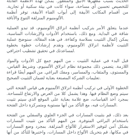
الحديث بسبب مظهرها الأنيق والمتطور. يمكن لهذه الأنظمة القابلة
للتخصيص تحسين أي مساحة، سواء كانت في بيئة سكنية أو تجارية.
من أقسام المكاتب الأنيقة إلى أبواب الفناء الأنيقة، توفر أنظمة
الألومنيوم المنزلقة التنوع والأناقة.
عندما يتعلق الأمر بتركيب أنظمة انزلاق الألومنيوم، قد تبدو العملية
شاقة في البداية. ومع ذلك، باستخدام الأدوات والإرشادات المناسبة،
يمكن إكمال التثبيت بسلاسة وكفاءة. في هذه المقالة، سنوضح عملية
التثبيت لأنظمة انزلاق الألومنيوم، ونقدم إرشادات خطوة بخطوة
لمساعدتك في تحقيق تشطيب احترافي.
قبل البدء في عملية التثبيت ، من المهم جمع كل الأدوات والمواد
اللازمة. يتضمن ذلك مجموعة نظام انزلاق الألمنيوم، وشريط القياس،
والمستوى، والمثقاب، والمسامير، ومفك البراغي. من المهم أيضًا قراءة
تعليمات الشركة المصنعة بعناية لضمان التثبيت الصحيح.
الخطوة الأولى في تركيب أنظمة انزلاق الألمنيوم هي قياس الفتحة التي
سيتم وضع النظام فيها. وهذا يشمل كلا من العرض والارتفاع للمساحة.
بمجرد أخذ القياسات، ضع علامة بعناية على الموقع الذي سيتم تثبيت
المسارات فيه، مع التأكد من أنها مستوية ومتمركزة داخل الفتحة.
بعد ذلك، قم بتثبيت المسارات في الجزء العلوي والسفلي من الفتحة
باستخدام البراغي المتوفرة. من المهم التأكد من تثبيت المسارات
بشكل آمن لتوفير الاستقرار للألواح المنزلقة. بمجرد وضع المسارات
في مكانها، قم بتحريك الألواح داخل المسارات، واختبرها للتأكد من أنها