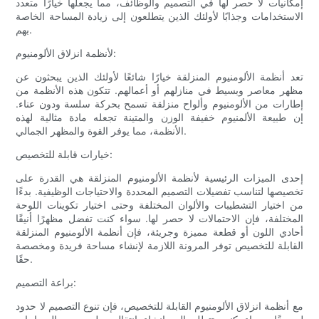
إمكانيات لا حصر لها في التصميم والوظائف، مما يجعلها خيارًا متعدد
الاستخدامات وجذابًا لأولئك الذين يتطلعون إلى زيادة المساحة الخاصة
بهم.
لأنظمة انزلاق الألومنيوم:
تعد أنظمة الألومنيوم المنزلقة خيارًا شائعًا لأولئك الذين يبحثون عن
مظهر معاصر وبسيط في منازلهم أو أعمالهم. تتكون هذه الأنظمة من
إطارات من الألومنيوم وألواح منزلقة تسمح بحركة سلسة ودون عناء.
إن طبيعة الألمنيوم خفيفة الوزن والمتينة تجعله مادة مثالية لهذه
الأنظمة، مما يوفر القوة والمظهر الجمالي.
خيارات قابلة للتخصيص:
إحدى الميزات الرئيسية لأنظمة الألومنيوم المنزلقة هي القدرة على
تخصيصها لتناسب تفضيلات التصميم المحددة والاحتياجات الوظيفية. بدءًا
من اختيار التشطيبات والألوان المختلفة وحتى اختيار تكوينات اللوحة
المختلفة، فإن الاحتمالات لا حصر لها. سواء كنت تفضل مظهرًا أنيقًا
أحادي اللون أو قطعة مميزة وجريئة، فإن أنظمة الألومنيوم المنزلقة
القابلة للتخصيص توفر المرونة اللازمة لإنشاء مساحة فريدة ومخصصة
حقًا.
براعة التصميم:
مع أنظمة انزلاق الألومنيوم القابلة للتخصيص، فإن تنوع التصميم لا حدود