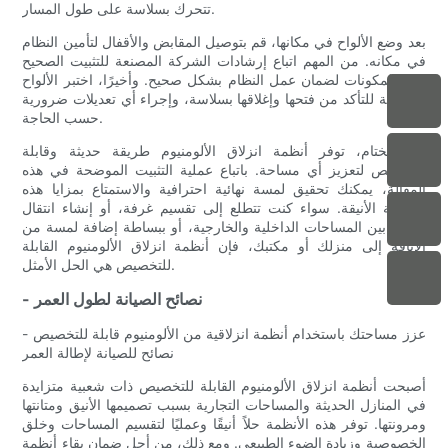
تتحرك بسلاسة على طول المسار.
بعد وضع الألواح في مكانها، قم بتوصيل المقابض والأقفال لتأمين النظام
في مكانه. من المهم اتباع إرشادات الشركة المصنعة للتثبيت الصحيح
لهذه المكونات لضمان عمل النظام بشكل صحيح. وأخيرًا، اختبر الألواح
المنزلقة للتأكد من فتحها وإغلاقها بسلاسة، وإجراء أي تعديلات ضرورية
حسب الحاجة.
في الختام، توفر أنظمة انزلاق الألومنيوم طريقة حديثة وقابلة
للتخصيص لتعزيز أي مساحة. باتباع عملية التثبيت الموضحة في هذه
المقالة، يمكنك تحقيق لمسة نهائية احترافية والاستمتاع بمزايا هذه
الأنظمة الأنيقة. سواء كنت تتطلع إلى تقسيم غرفة، أو إنشاء انتقال
سلس بين المساحات الداخلية والخارجية، أو ببساطة إضافة لمسة من
الأناقة إلى منزلك أو مكتبك، فإن أنظمة انزلاق الألومنيوم القابلة
للتخصيص هي الحل الأمثل.
- نصائح الصيانة لطول العمر
عزز مساحتك باستخدام أنظمة انزلاقية من الألومنيوم قابلة للتخصيص -
نصائح للصيانة لإطالة العمر
أصبحت أنظمة انزلاق الألومنيوم القابلة للتخصيص ذات شعبية متزايدة
في المنازل الحديثة والمساحات التجارية بسبب تصميمها الأنيق ومتانتها
ومرونتها. توفر هذه الأنظمة حلاً أنيقًا وعمليًا لتقسيم المساحات وخلق
الخصوصية وزيادة الضوء الطبيعي. ومع ذلك، من أجل ضمان بقاء أنظمة