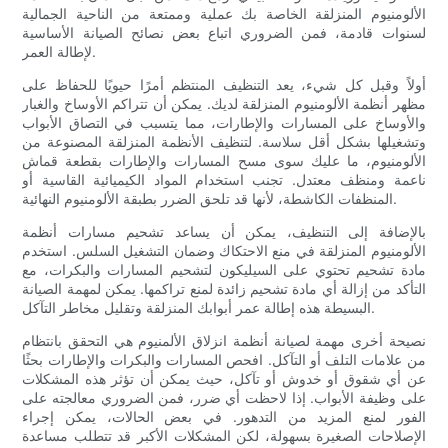
الألومنيوم المنزلقة الخاصة بك عملية وممتعة من الناحية الجمالية
لسنوات قادمة، فمن الضروري اتباع بعض نصائح الصيانة الأساسية
لإطالة العمر.
أولاً وقبل كل شيء، يعد التنظيف المنتظم أمرًا حيويًا للحفاظ على
مظهر أنظمة الألومنيوم المنزلقة لديك. يمكن أن تتراكم الأوساخ والغبار
والأوساخ على المسارات والإطارات، مما يتسبب في التصاق الأبواب
وتشغيلها بشكل أقل سلاسة. لتنظيف الأنظمة المنزلقة المصنوعة من
الألومنيوم، ما عليك سوى مسح المسارات والإطارات بقطعة قماش
ناعمة ومنظف معتدل. تجنب استخدام المواد الكيميائية القاسية أو
المنظفات الكاشطة، لأنها قد تلحق الضرر بطبقة الألومنيوم النهائية.
بالإضافة إلى التنظيف، يمكن أن يساعد تشحيم مسارات أنظمة
الألومنيوم المنزلقة في منع الاحتكاك وضمان التشغيل السلس. استخدم
مادة تشحيم تحتوي على السيليكون لتشحيم المسارات والبكرات، مع
التأكد من إزالة أي مادة تشحيم زائدة لمنع تراكمها. يمكن لمهمة الصيانة
البسيطة هذه إطالة عمر أبوابك المنزلقة وتقليل مخاطر التآكل.
نصيحة أخرى مهمة لصيانة أنظمة انزلاق الألمنيوم هي التحقق بانتظام
من علامات التلف أو التآكل. افحص المسارات والبكرات والإطارات بحثًا
عن أي شقوق أو خدوش أو تآكل، حيث يمكن أن تؤثر هذه المشكلات
على وظيفة الأبواب. إذا لاحظت أي ضرر، فمن الضروري معالجته على
الفور لمنع المزيد من التدهور. في بعض الحالات، يمكن إجراء
الإصلاحات الصغيرة بسهولة، لكن المشكلات الأكبر قد تتطلب مساعدة