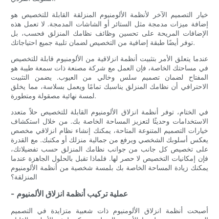
خيار التصميم الآخر لأنظمة الألومنيوم المنزلقة القابلة للتخصيص هو
إضافة ميزات مدمجة مثل الستائر أو الشاشات المدمجة. لا تعمل هذه
الإضافات المريحة على تحسين وظائف نظامك المنزلق فحسب، بل
توفر أيضًا طبقة إضافية من التخصيص لضمان تلبية جميع احتياجاتك.
عندما يتعلق الأمر بتثبيت أنظمة انزلاقية من الألومنيوم قابلة للتخصيص
في مساحتك الخاصة، فإن العمل مع شركة مصنعة ذات سمعة طيبة هو
المفتاح لضمان تصميم سلس وخالي من العيوب. يضمن التثبيت
الاحترافي أن نظامك المنزلق يناسبك تمامًا ويعمل بسلاسة، مما يخلق
لمسة نهائية مصقولة ومتطورة.
في الختام، توفر أنظمة انزلاق الألومنيوم القابلة للتخصيص حلاً متعدد
الاستخدامات وحديثًا لتعزيز المساحة الخاصة بك. من خلال استكشاف
خيارات التصميم المتنوعة المتاحة، يمكنك إنشاء نظام انزلاقي مخصص
يعكس أسلوبك الشخصي ويرفع من جمالية منزلك أو مكتبك. مع القدرة
على تخصيص كل جانب من جوانب نظامك المنزلق حسب تفضيلاتك،
فإن إمكانيات التخصيص لا حصر لها. فلماذا تقبل بالحلول الجاهزة عندما
يمكنك زيادة المساحة الخاصة بك بلمسة شخصية من أنظمة الألومنيوم
المنزلقة؟
- عملية تركيب أنظمة انزلاق الألمنيوم
أصبحت أنظمة انزلاق الألومنيوم ذات شعبية متزايدة في التصميم