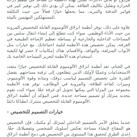
الحرارة وتقليل تكاليف الطاقة. يمكن أن يؤدي ذلك إلى توفير كبير في
فواتير التدفئة والتبريد، مما يجعلها خيارًا فعالاً من حيث التكلفة
للمستهلكين المهتمين بالبيئة.
علاوة على ذلك، توفر أنظمة انزلاق الألومنيوم القابلة للتخصيص المرونة
من حيث الأداء الوظيفي. سواء كنت تتطلع إلى إنشاء انتقال سلس بين
المساحات الداخلية والخارجية أو ببساطة تعظيم الإضاءة الطبيعية في
الغرفة، يمكن تخصيص هذه الأنظمة لتلبية احتياجاتك. مع خيارات مثل
الأبواب المنزلقة، والنوافذ، والأقسام، هناك إمكانيات لا حصر لها لكيفية
استخدام هذه الأنظمة لتعزيز المساحة الخاصة بك.
في الختام، تعد أنظمة انزلاق الألومنيوم القابلة للتخصيص خيارًا متعدد
الاستخدامات وعمليًا لأولئك الذين يتطلعون إلى ترقية مساحتهم. بفضل
القدرة على تخصيص التصميم ليناسب ذوقك، ومتانة وقوة الألومنيوم،
وميزات كفاءة الطاقة، والمرونة في الوظائف، توفر هذه الأنظمة
مجموعة من المزايا التي يمكنها تحويل أي غرفة حقًا. سواء كنت تقوم
بتجديد منزلك أو تصميم مساحة جديدة، فمن المؤكد أن أنظمة انزلاق
الألومنيوم القابلة للتخصيص ستترك انطباعًا دائمًا.
- خيارات التصميم للتخصيص
عندما يتعلق الأمر بالتصميم الداخلي لمنزلك أو مكتبك، فإن التخصيص
هو المفتاح لإنشاء مساحة تعكس أسلوبك الشخصي وتفضيلاتك حقًا.
إحدى الطرق لتحقيق هذا المستوى من التخصيص هي دمج أنظمة انزلاق