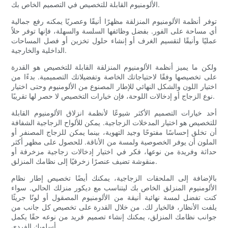
الألومنيوم القابلة للتخصيص في التصميم الخاص بك.
توفر أنظمة الألومنيوم المنزلقة مظهرًا أنيقًا وعصريًا يمكنه رفع جمالية
أي مساحة على الفور. بفضل وظائفها السلسة والسهلة، فإنها توفر حلاً
عمليًا وأنيقًا لتقسيم الغرف أو إنشاء حلول تخزين أو فصل المساحات
الداخلية والخارجية.
ولكن ما يميز أنظمة الألومنيوم المنزلقة القابلة للتخصيص هو القدرة
على تخصيصها وفقًا لاحتياجاتك الخاصة وتفضيلاتك التصميمية. بدءًا من
اختيار اللون والشكل النهائي للإطار المصنوع من الألومنيوم وحتى اختيار
نوع الزجاج أو إدخالات اللوحة، فإن خيارات التخصيص لا حصر لها تقريبًا.
أحد خيارات التصميم الأكثر شيوعًا لأنظمة انزلاق الألومنيوم القابلة
للتخصيص هو اختيار المدخلات الزجاجية. يمكن للألواح الزجاجية الشفافة
أن تخلق إحساسًا مفتوحًا وجيد التهوية، بينما يمكن للزجاج المصنفر أو
الملون أن يوفر الخصوصية ولمسة من الأناقة. للحصول على مظهر أكثر
حداثة وفريدة من نوعها، فكر في اختيار إدخالات زجاجية مزخرفة أو
منقوشة تضيف عنصرًا زخرفيًا إلى نظامك المنزلق.
بالإضافة إلى الملحقات الزجاجية، يمكنك أيضًا تخصيص إطار نظام
الألومنيوم المنزلق الخاص بك ليتناسب مع ديكور منزلك الحالي. سواء
كنت تفضل لمسة نهائية أنيقة من الألومنيوم المصقول أو لونًا جريئًا
يلفت الأنظار، فالخيار لك. من خلال القدرة على تخصيص كل جانب من
جوانب نظامك المنزلق، يمكنك إنشاء تصميم فريد من نوعه حقًا يكمل
أسلوبك الفردي.