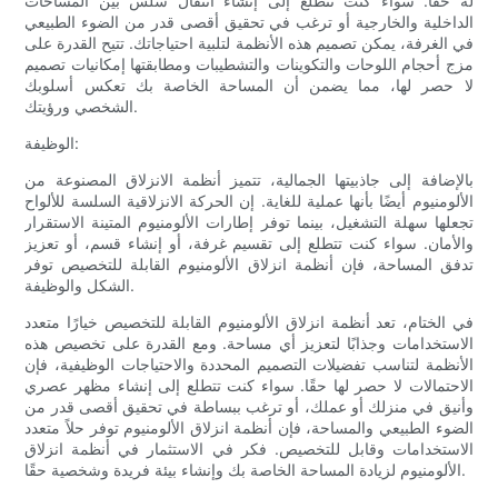
له حقًا. سواء كنت تتطلع إلى إنشاء انتقال سلس بين المساحات
الداخلية والخارجية أو ترغب في تحقيق أقصى قدر من الضوء الطبيعي
في الغرفة، يمكن تصميم هذه الأنظمة لتلبية احتياجاتك. تتيح القدرة على
مزج أحجام اللوحات والتكوينات والتشطيبات ومطابقتها إمكانيات تصميم
لا حصر لها، مما يضمن أن المساحة الخاصة بك تعكس أسلوبك
الشخصي ورؤيتك.
الوظيفة:
بالإضافة إلى جاذبيتها الجمالية، تتميز أنظمة الانزلاق المصنوعة من
الألومنيوم أيضًا بأنها عملية للغاية. إن الحركة الانزلاقية السلسة للألواح
تجعلها سهلة التشغيل، بينما توفر إطارات الألومنيوم المتينة الاستقرار
والأمان. سواء كنت تتطلع إلى تقسيم غرفة، أو إنشاء قسم، أو تعزيز
تدفق المساحة، فإن أنظمة انزلاق الألومنيوم القابلة للتخصيص توفر
الشكل والوظيفة.
في الختام، تعد أنظمة انزلاق الألومنيوم القابلة للتخصيص خيارًا متعدد
الاستخدامات وجذابًا لتعزيز أي مساحة. ومع القدرة على تخصيص هذه
الأنظمة لتناسب تفضيلات التصميم المحددة والاحتياجات الوظيفية، فإن
الاحتمالات لا حصر لها حقًا. سواء كنت تتطلع إلى إنشاء مظهر عصري
وأنيق في منزلك أو عملك، أو ترغب ببساطة في تحقيق أقصى قدر من
الضوء الطبيعي والمساحة، فإن أنظمة انزلاق الألومنيوم توفر حلاً متعدد
الاستخدامات وقابل للتخصيص. فكر في الاستثمار في أنظمة انزلاق
الألومنيوم لزيادة المساحة الخاصة بك وإنشاء بيئة فريدة وشخصية حقًا.