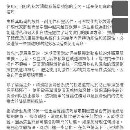
使用可自訂的鋁製滑動系統增強您的空間 - 延長使用壽命的維護
技巧
由於其時尚的設計、耐用性和靈活性，可客製化的鋁製滑動系統
在現代家庭和商業空間中越來越受歡迎。 這些系統為劃分空間、
創造隱私和最大化自然光提供了時尚實用的解決方案。 然而，為
了確保您的鋁製滑動系統在未來幾年內保持功能性和美觀性，必
須遵循一些關鍵的維護技巧以延長使用壽命。
首先也是最重要的，定期清潔對於保持鋁製滑動系統的外觀至關
重要。 污垢、灰塵和污垢會積聚在軌道和框架上，導致門卡住且
操作不順暢。 要清潔鋁製滑動系統，只需用軟布和溫和的清潔劑
擦拭軌道和框架。 避免使用刺激性化學物質或研磨性清潔劑，因
為它們會損壞鋁表面。
除了清潔之外，潤滑鋁製滑動系統的軌道還有助於防止摩擦並確
保平穩運行。 使用矽基潤滑劑潤滑軌道和滾輪，確保清除多餘的
潤滑劑以防止積聚。 這項簡單的維護任務可以延長滑動門的使用
壽命並降低磨損風險。
鋁製滑動系統的另一個重要維護技巧是定期檢查是否有損壞或磨
損的跡象。 檢查軌道、滾輪和框架是否有任何裂痕、凹痕或腐
蝕，因為這些問題可能會影響門的功能。 如果您發現任何損壞，
請務必立即解決，以防止進一步惡化。 在某些情況下，小型維修