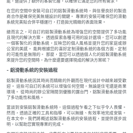
能，還提供了額外的客製化層，以確保它滿足您的所有需求。
在您的空間中安裝可自訂的鋁製滑動系統時，與信譽良好的製造
商合作是確保完美無縫設計的關鍵。 專業的安裝可確保您的滑動
系統完美貼合併平穩運行，打造拋光精緻的表面效果。
總而言之，可自訂的鋁製滑動系統為增強您的空間提供了多功能
且現代的解決方案。 透過探索各種可用的設計選項，您可以創建
一個客製化的滑動系統，反映您的個人風格並提升您的家庭或辦
公室的美感。 能夠根據您的喜好定制滑動系統的各個方面，定制
的可能性是無限的。 那麼，當您可以透過個人化的鋁製滑動系統
來提升您的空間時，為什麼還要選擇現成的解決方案呢？
- 鋁滑動系統的安裝過程
鋁製滑動系統因其時尚而精緻的外觀而在現代設計中越來越受歡
迎。 這些可自訂的系統可以增強任何空間，無論是住宅還是商業
環境。 從時尚的辦公室隔間到優雅的露台門，鋁製滑動系統提供
了多功能性和風格。
當談到安裝鋁製滑動系統時，這個過程乍看之下似乎令人畏懼。
然而，透過正確的工具和指導，可以無縫、有效率地完成安裝。
在本文中，我們將概述鋁製滑動系統的安裝過程，並提供逐步說
明，以幫助您實現專業的完成。