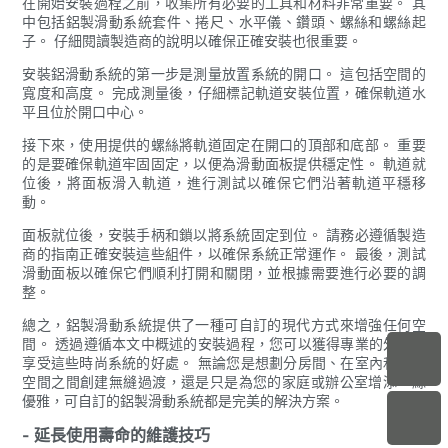
在開始安裝過程之前，收集所有必要的工具和材料非常重要。 其
中包括鋁製滑動系統套件、捲尺、水平儀、鑽頭、螺絲和螺絲起
子。 仔細閱讀製造商的說明以確保正確安裝也很重要。
安裝鋁滑動系統的第一步是測量放置系統的開口。 這包括空間的
寬度和高度。 完成測量後，仔細標記軌道安裝位置，確保軌道水
平且位於開口中心。
接下來，使用提供的螺絲將軌道固定在開口的頂部和底部。 重要
的是要確保軌道牢固固定，以便為滑動面板提供穩定性。 軌道就
位後，將面板滑入軌道，進行測試以確保它們沿著軌道平穩移
動。
面板就位後，安裝手柄和鎖以將系統固定到位。 請務必遵循製造
商的指南正確安裝這些組件，以確保系統正常運作。 最後，測試
滑動面板以確保它們順利打開和關閉，並根據需要進行必要的調
整。
總之，鋁製滑動系統提供了一種可自訂的現代方式來增強任何空
間。 透過遵循本文中概述的安裝過程，您可以獲得專業的外觀並
享受這些時尚系統的好處。 無論您是想劃分房間、在室內和室外
空間之間創建無縫過渡，還是只是為您的家庭或辦公室增添一絲
優雅，可自訂的鋁製滑動系統都是完美的解決方案。
- 延長使用壽命的維護技巧