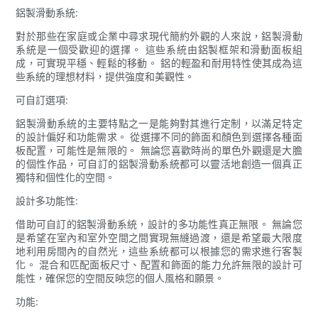
鋁製滑動系統:
對於那些在家庭或企業中尋求現代簡約外觀的人來說，鋁製滑動
系統是一個受歡迎的選擇。 這些系統由鋁製框架和滑動面板組
成，可實現平穩、輕鬆的移動。 鋁的輕盈和耐用特性使其成為這
些系統的理想材料，提供強度和美觀性。
可自訂選項:
鋁製滑動系統的主要特點之一是能夠對其進行定制，以滿足特定
的設計偏好和功能需求。 從選擇不同的飾面和顏色到選擇各種面
板配置，可能性是無限的。 無論您喜歡時尚的單色外觀還是大膽
的個性作品，可自訂的鋁製滑動系統都可以靈活地創造一個真正
獨特和個性化的空間。
設計多功能性:
借助可自訂的鋁製滑動系統，設計的多功能性真正無限。 無論您
是希望在室內和室外空間之間實現無縫過渡，還是希望最大限度
地利用房間內的自然光，這些系統都可以根據您的需求進行客製
化。 混合和匹配面板尺寸、配置和飾面的能力允許無限的設計可
能性，確保您的空間反映您的個人風格和願景。
功能: