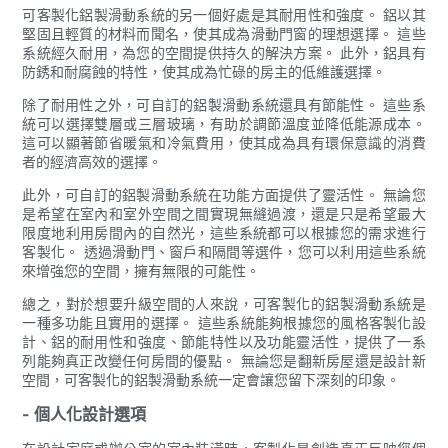
可客製化鋁製滑動系統的另一個好處是其耐用性和強度。 鋁以其
堅固且輕質的材料而聞名，使其成為滑動門窗的理想選擇。 這些
系統經久耐用，為您的空間提供持久的解決方案。 此外，鋁具有
防銹和耐腐蝕的特性，使其成為忙碌的房主的低維護選擇。
除了耐用性之外，可自訂的鋁製滑動系統還具有節能性。 這些系
統可以選擇雙層或三層玻璃，有助於調節溫度並降低能源成本。
這可以顯著節省暖氣和冷氣費用，使其成為具有環保意識的消費
者的經濟高效的選擇。
此外，可自訂的鋁製滑動系統在功能方面提供了靈活性。 無論您
是希望在室內和室外空間之間實現無縫過渡，還是只是希望最大
限度地利用房間內的自然光，這些系統都可以根據您的需求進行
客製化。 透過滑動門、窗戶和隔間等選件，您可以利用這些系統
來增強您的空間，擁有無限的可能性。
總之，對於想要升級空間的人來說，可客製化的鋁製滑動系統是
一種多功能且實用的選擇。 這些系統能夠根據您的風格客製化設
計、鋁的耐用性和強度、節能特性以及功能靈活性，提供了一系
列能夠真正改變任何房間的優點。 無論您是翻新房屋還是設計新
空間，可客製化的鋁製滑動系統一定會讓您留下深刻的印象。
- 個人化設計選項