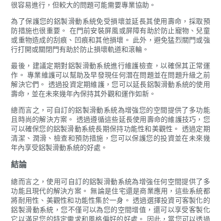
很容易進行，但較大的問題可能需要專業協助。
為了保護您的鋁製滑動系統免受損壞並延長其使用壽命，採取預
防措施也很重要。 在門前安裝屏風或屏障有助於防止寵物、兒童
或重物造成的刮痕、凹痕和其他損壞。 此外，避免猛烈關門或強
行打開或關閉門有助於防止損壞軌道和滾輪。
最後，建議定期對鋁製滑動系統進行維護檢查，以確保其正常運
作。 專業維護可以幫助及早發現任何潛在問題並在問題升級之前
解決它們。 透過投資定期維護，您可以延長鋁製滑動系統的使用
壽命，並在未來幾年內保持其外觀和運作如新。
總而言之，可自訂的鋁製滑動系統為增強您的空間提供了多功能
且時尚的解決方案。 透過遵循這些延長使用壽命的維護技巧，您
可以確保您的鋁製滑動系統長期保持功能性和美觀性。 透過定期
清潔、潤滑、檢查和預防措施，您可以保護您的投資並在未來幾
年內享受鋁製滑動系統的好處。
結論
總而言之，使用可自訂的鋁製滑動系統為增強任何空間提供了多
功能且現代的解決方案。 無論是住宅還是商業應用，這些系統都
將耐用性、美觀性和功能性集於一身。 透過選擇投資可客製化的
鋁製滑動系統，您不僅可以為您的空間增值，還可以享受客製化
它以滿足您的特定需求和風格偏好的好處。 因此，當您可以透過