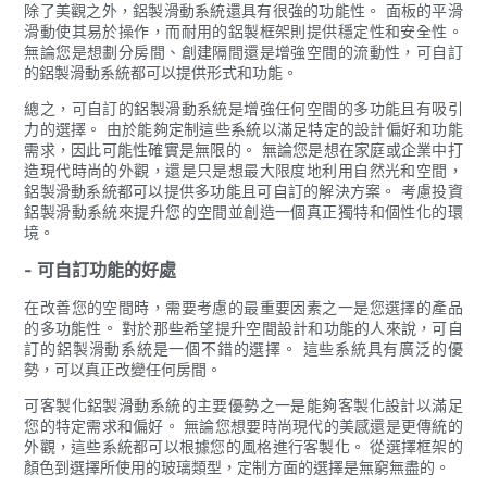
除了美觀之外，鋁製滑動系統還具有很強的功能性。 面板的平滑
滑動使其易於操作，而耐用的鋁製框架則提供穩定性和安全性。
無論您是想劃分房間、創建隔間還是增強空間的流動性，可自訂
的鋁製滑動系統都可以提供形式和功能。
總之，可自訂的鋁製滑動系統是增強任何空間的多功能且有吸引
力的選擇。 由於能夠定制這些系統以滿足特定的設計偏好和功能
需求，因此可能性確實是無限的。 無論您是想在家庭或企業中打
造現代時尚的外觀，還是只是想最大限度地利用自然光和空間，
鋁製滑動系統都可以提供多功能且可自訂的解決方案。 考慮投資
鋁製滑動系統來提升您的空間並創造一個真正獨特和個性化的環
境。
- 可自訂功能的好處
在改善您的空間時，需要考慮的最重要因素之一是您選擇的產品
的多功能性。 對於那些希望提升空間設計和功能的人來說，可自
訂的鋁製滑動系統是一個不錯的選擇。 這些系統具有廣泛的優
勢，可以真正改變任何房間。
可客製化鋁製滑動系統的主要優勢之一是能夠客製化設計以滿足
您的特定需求和偏好。 無論您想要時尚現代的美感還是更傳統的
外觀，這些系統都可以根據您的風格進行客製化。 從選擇框架的
顏色到選擇所使用的玻璃類型，定制方面的選擇是無窮無盡的。