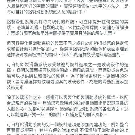
在設計家庭或辦公室的室內裝潢時，客製化是創造真正反映您個
人風格和喜好的空間的關鍵。 實現這種個性化水平的方法之一是
將可自訂的鋁製滑動系統融入您的設計中。
鋁製滑動系統具有時尚現代的外觀，可立即提升任何空間的美
感。 憑藉其流暢、輕鬆的功能，它們為分隔房間、創建存儲解決
方案或分隔室內和室外空間提供了實用且時尚的解決方案。
但可客製化鋁滑動系統的與眾不同之處在於能夠根據您的特定需
求和設計偏好進行客製化。 從選擇鋁製框架的顏色和表面處理到
選擇玻璃或面板插件的類型，個人化的選擇幾乎是無窮無盡的。
可自訂鋁製滑動系統最受歡迎的設計選項之一是玻璃嵌件的選
擇。 透明玻璃面板可以營造開放、通風的感覺，而磨砂或有色玻
璃可以提供隱私和優雅的感覺。 為了獲得更現代、更獨特的外
觀，請考慮選擇有紋理或圖案的玻璃嵌件，為您的滑動系統添加
裝飾元素。
除了玻璃嵌件之外，您還可以客製化鋁製滑動系統的框架，以配
合您現有的裝飾。 無論您喜歡時尚的拉絲鋁飾面還是彰顯個性的
大膽色彩，您都可以選擇。 透過客製化滑動系統的各個方面，您
可以創建真正獨一無二的設計，以補充您的個人風格。
可自訂鋁滑動系統的另一個設計選項是添加內建功能，例如整合
百葉窗或螢幕。 這些方便的附加功能不僅增強了滑動系統的功