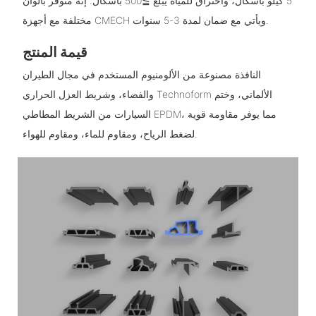
5 كيلو باسكال، واختراق للمياه يبلغ ≧500 باسكال. إنه متوفر بألوان
مختلفة مع أجهزة CMECH ويأتي مع ضمان لمدة 3-5 سنوات.
قيمة المنتج
النافذة مصنوعة من الألومنيوم المستخدم في مجال الطيران
والفضاء، وشريط العزل الحراري Technoform الألماني، وختم
السيارات من الشريط المطاطي EPDM، مما يوفر مقاومة قوية
لضغط الرياح، ومقاوم للماء، ومقاوم للهواء.