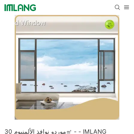
موردو نوافذ الألمنيوم 30㎡ - - IMLANG