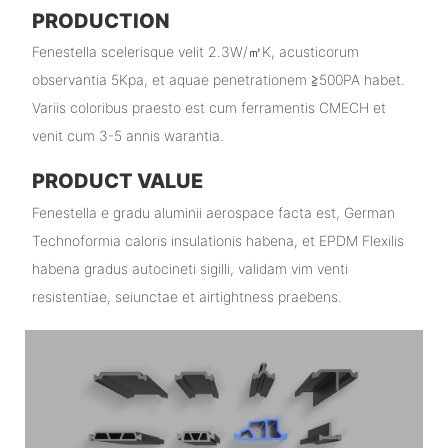
PRODUCTION
Fenestella scelerisque velit 2.3W/㎡K, acusticorum
observantia 5Kpa, et aquae penetrationem ≧500PA habet.
Variis coloribus praesto est cum ferramentis CMECH et
venit cum 3-5 annis warantia.
PRODUCT VALUE
Fenestella e gradu aluminii aerospace facta est, German
Technoformia caloris insulationis habena, et EPDM Flexilis
habena gradus autocineti sigilli, validam vim venti
resistentiae, seiunctae et airtightness praebens.