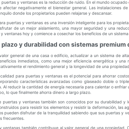
ara puertas y ventanas es la reducción de ruido. En el mundo ocupad
 e afectar negativamente el bienestar general. Las instalaciones d
anquilo donde los propietarios pueden relajarse y descansar.
para puertas y ventanas es una inversión inteligente para los propie
disfrutar de un mejor aislamiento, una mayor seguridad y una reduc
 y ventanas hoy y comience a cosechar los beneficios de un sistema 
go plazo y durabilidad con sistemas premium
 valor general de una casa o edificio, actualizar a un sistema de al
neficios inmediatos, como una mejor eficiencia energética y una
icativamente el rendimiento general y la longevidad de una propiedad
a calidad para puertas y ventanas es el potencial para ahorrar cost
corporando características avanzadas como glaseado doble o triple
a. Al reducir la cantidad de energía necesaria para calentar o enfriar 
o, lo que finalmente ahorra dinero a largo plazo.
 puertas y ventanas también son conocidos por su durabilidad y lo
onstruidos para resistir los elementos y resistir la deformación, las 
cios pueden disfrutar de la tranquilidad sabiendo que sus puertas y 
s frecuentes.
y ventanas también contribuye al valor general de una propiedad. 