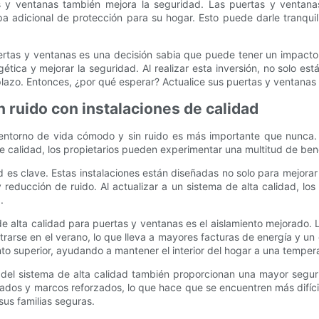
tas y ventanas también mejora la seguridad. Las puertas y vent
a adicional de protección para su hogar. Esto puede darle tranqui
uertas y ventanas es una decisión sabia que puede tener un impacto 
gética y mejorar la seguridad. Al realizar esta inversión, no solo 
 plazo. Entonces, ¿por qué esperar? Actualice sus puertas y ventanas 
n ruido con instalaciones de calidad
entorno de vida cómodo y sin ruido es más importante que nunca. U
de calidad, los propietarios pueden experimentar una multitud de bene
d es clave. Estas instalaciones están diseñadas no solo para mejorar
reducción de ruido. Al actualizar a un sistema de alta calidad, los
.
 de alta calidad para puertas y ventanas es el aislamiento mejorado
a filtrarse en el verano, lo que lleva a mayores facturas de energía y
nto superior, ayudando a mantener el interior del hogar a una temper
el sistema de alta calidad también proporcionan una mayor segurid
 y marcos reforzados, lo que hace que se encuentren más difícile
sus familias seguras.