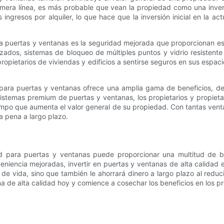
mera línea, es más probable que vean la propiedad como una invers
ngresos por alquiler, lo que hace que la inversión inicial en la act
ara puertas y ventanas es la seguridad mejorada que proporcionan 
, sistemas de bloqueo de múltiples puntos y vidrio resistente al
ropietarios de viviendas y edificios a sentirse seguros en sus espac
ad para puertas y ventanas ofrece una amplia gama de beneficios, 
 sistemas premium de puertas y ventanas, los propietarios y propiet
empo que aumenta el valor general de su propiedad. Con tantas ventaj
a pena a largo plazo.
dad para puertas y ventanas puede proporcionar una multitud de be
iencia mejoradas, invertir en puertas y ventanas de alta calidad es
de vida, sino que también le ahorrará dinero a largo plazo al reduc
a de alta calidad hoy y comience a cosechar los beneficios en los p