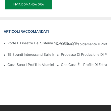
INVIA DOMANDA ORA
ARTICOLI RACCOMANDATI
Porte E Finestre Del Sistema Spiegate: Ingegneria Dietro Design 
Montare Rapidamente Il Profilo
15 Spunti Interessanti Sulle Migliori Estrusioni In Alluminio Per V
Processo Di Produzione Di Profil
Cosa Sono I Profili In Alluminio
Che Cosa È Il Profilo Di Estrusi