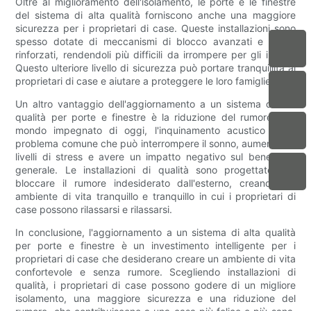
Oltre al miglioramento dell'isolamento, le porte e le finestre
del sistema di alta qualità forniscono anche una maggiore
sicurezza per i proprietari di case. Queste installazioni sono
spesso dotate di meccanismi di blocco avanzati e frame
rinforzati, rendendoli più difficili da irrompere per gli intrusi.
Questo ulteriore livello di sicurezza può portare tranquillità ai
proprietari di case e aiutare a proteggere le loro famiglie.
Un altro vantaggio dell'aggiornamento a un sistema di alta
qualità per porte e finestre è la riduzione del rumore. Nel
mondo impegnato di oggi, l'inquinamento acustico è un
problema comune che può interrompere il sonno, aumentare i
livelli di stress e avere un impatto negativo sul benessere
generale. Le installazioni di qualità sono progettate per
bloccare il rumore indesiderato dall'esterno, creando un
ambiente di vita tranquillo e tranquillo in cui i proprietari di
case possono rilassarsi e rilassarsi.
In conclusione, l'aggiornamento a un sistema di alta qualità
per porte e finestre è un investimento intelligente per i
proprietari di case che desiderano creare un ambiente di vita
confortevole e senza rumore. Scegliendo installazioni di
qualità, i proprietari di case possono godere di un migliore
isolamento, una maggiore sicurezza e una riduzione del