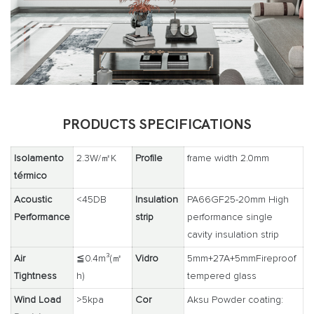
PRODUCTS SPECIFICATIONS
Isolamento
2.3W/㎡K
Profile
frame width 2.0mm
térmico
Acoustic
<45DB
Insulation
PA66GF25-20mm High
Performance
strip
performance single
cavity insulation strip
Air
≦0.4m³(㎡
Vidro
5mm+27A+5mmFireproof
Tightness
h)
tempered glass
Wind Load
>5kpa
Cor
Aksu Powder coating: