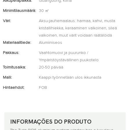
Alkuperäpaikka:
Guangdong, Kiina
Minimitilausmäärä:
30 ㎡
Väri:
Aksu-jauhemaalaus: harmaa, kahvi, musta
kristallihiekka, keraaminen valkoinen, sileä
valkoinen, muut värit voidaan räätälöidä
Materiaalitiede:
Alumiiniseos
Pakkaus:
Vaahtomuovi ja puurunko /
Ympäristöystävällinen puukotelo
Toimitusaika:
20-50 päivää
Malli:
Kaappi työnnetään ulos ikkunasta
Hintaehdot:
FOB
INFORMAÇÕES DO PRODUTO