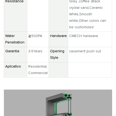
Resistance
Grey ,coffee ,Black
crystal sand,Ceramic
White,Smooth
white,Other colors can
be customized
Water
≧500PA
Handware
CMECH hardware
Penetration
Garantia
3-5Years
Opening
casement push out
Style
Aplicativo
Residential,
Commercial