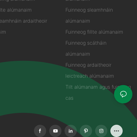
llte alúmanaim
Fuinneog sleamhnáin
leamhnáin ardaitheoir
alúmanaim
aim
Fuinneog fillte alúmanaim
Fuinneog scátháin
alúmanaim
Fuinneog ardaitheoir
leictreach alúmanaim
Tilt alúmanam agus fuinneog
cas