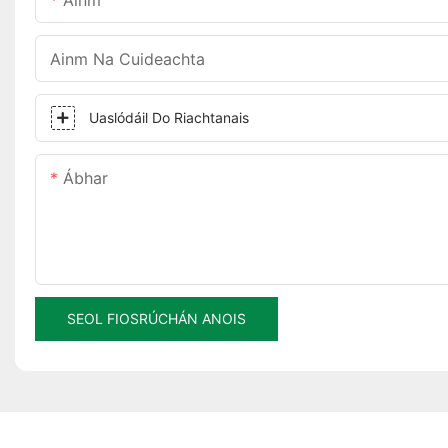
Ainm
Ainm Na Cuideachta
Uaslódáil Do Riachtanais
Ábhar
SEOL FIOSRÚCHÁN ANOIS