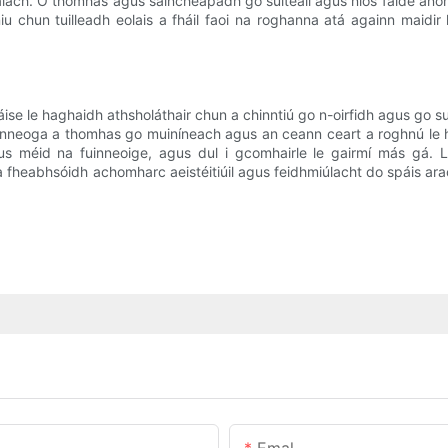
alach. Ó thomhas agus saincheapadh go suiteáil agus níos faide anon
nniu chun tuilleadh eolais a fháil faoi na roghanna atá againn maid
ise le haghaidh athsholáthair chun a chinntiú go n-oirfidh agus go sui
 fhuinneoga a thomhas go muiníneach agus an ceann ceart a roghnú 
éid na fuinneoige, agus dul i gcomhairle le gairmí más gá. Lei
a fheabhsóidh achomharc aeistéitiúil agus feidhmiúlacht do spáis ara