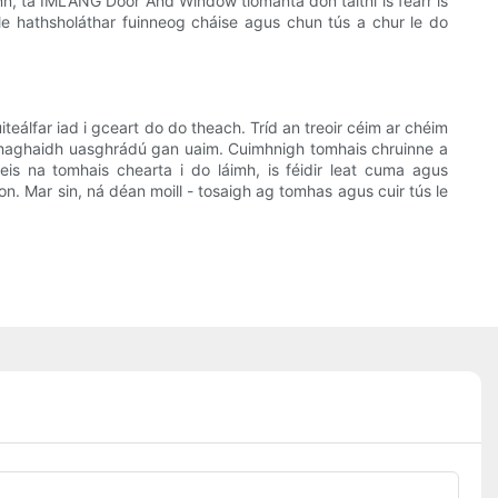
n, tá IMLANG Door And Window tiomanta don taithí is fearr is
ir le hathsholáthar fuinneog cháise agus chun tús a chur le do
teálfar iad i gceart do do theach. Tríd an treoir céim ar chéim
le haghaidh uasghrádú gan uaim. Cuimhnigh tomhais chruinne a
s na tomhais chearta i do láimh, is féidir leat cuma agus
on. Mar sin, ná déan moill - tosaigh ag tomhas agus cuir tús le