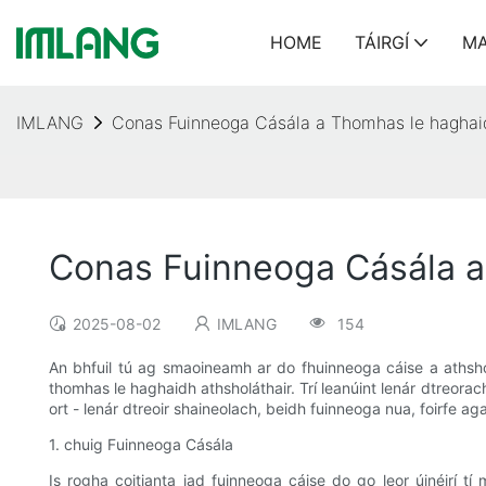
HOME
TÁIRGÍ
MA
IMLANG
Conas Fuinneoga Cásála a Thomhas le haghaid
Conas Fuinneoga Cásála a
2025-08-02
IMLANG
154
An bhfuil tú ag smaoineamh ar do fhuinneoga cáise a athshol
thomhas le haghaidh athsholáthair. Trí leanúint lenár dtreorach
ort - lenár dtreoir shaineolach, beidh fuinneoga nua, foirfe aga
1. chuig Fuinneoga Cásála
Is rogha coitianta iad fuinneoga cáise do go leor úinéirí t