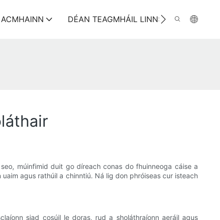
ACMHAINN
DÉAN TEAGMHÁIL LINN:
áthair
h seo, múinfimid duit go díreach conas do fhuinneoga cáise a
n uaim agus rathúil a chinntiú. Ná lig don phróiseas cur isteach
laíonn siad cosúil le doras, rud a sholáthraíonn aeráil agus