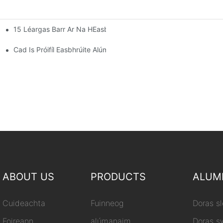
15 Léargas Barr Ar Na HEasbhrúiteáin Alúmanaim Is Fearr Do S
omra Gréine
Cad Is Próifíl Easbhrúite Alúmanaim Ann
ABOUT US
PRODUCTS
ALUM
Cuideachta
Fuinneog
Doras s
Foireann
alúmanaim
Doras s