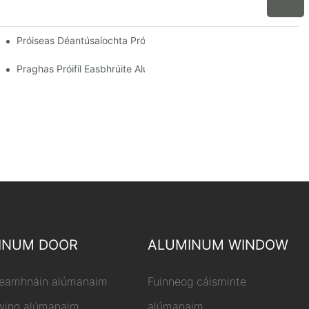
heomraí Gréine Do Cheannaitheoirí Domhanda
Próiseas Déantúsaíochta Próifíl Easbhrúite Alúmanaim
Praghas Próifíl Easbhrúite Alúmanaim
INUM DOOR
ALUMINUM WINDOW
leamhnáin alúmanaim
Fuinneog cáisminte
wing alúmanaim
alúmanaim