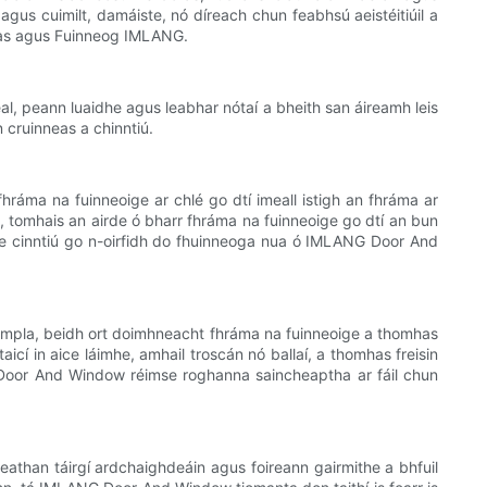
gus cuimilt, damáiste, nó díreach chun feabhsú aeistéitiúil a
oras agus Fuinneog IMLANG.
al, peann luaidhe agus leabhar nótaí a bheith san áireamh leis
 cruinneas a chinntiú.
fhráma na fuinneoige ar chlé go dtí imeall istigh an fhráma ar
n, tomhais an airde ó bharr fhráma na fuinneoige go dtí an bun
o le cinntiú go n-oirfidh do fhuinneoga nua ó IMLANG Door And
 shampla, beidh ort doimhneacht fhráma na fuinneoige a thomhas
icí in aice láimhe, amhail troscán nó ballaí, a thomhas freisin
 Door And Window réimse roghanna saincheaptha ar fáil chun
athan táirgí ardchaighdeáin agus foireann gairmithe a bhfuil