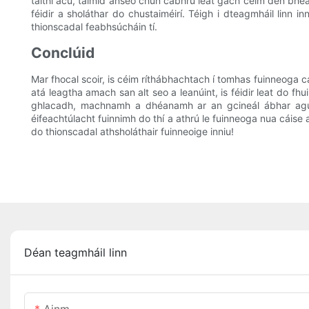
taithí acu, táimid anseo chun cabhrú leat gach céim den bhe
féidir a sholáthar do chustaiméirí. Téigh i dteagmháil linn i
thionscadal feabhsúcháin tí.
Conclúid
Mar fhocal scoir, is céim ríthábhachtach í tomhas fuinneoga cá
atá leagtha amach san alt seo a leanúint, is féidir leat do
ghlacadh, machnamh a dhéanamh ar an gcineál ábhar agus m
éifeachtúlacht fuinnimh do thí a athrú le fuinneoga nua cáise 
do thionscadal athsholáthair fuinneoige inniu!
Déan teagmháil linn