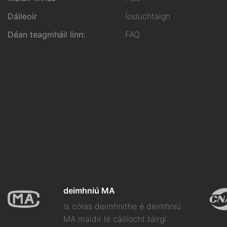
Dáileoir
Íosluchtaigh
Déan teagmháil linn:
FAQ
deimhniú MA
Is córas deimhnithe é deimhniú
MA maidir le cáilíocht táirgí