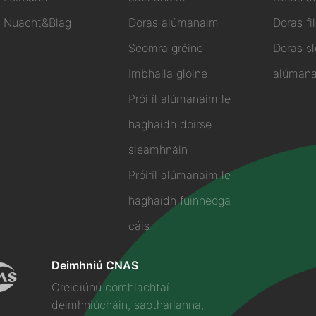
Nuacht&Blag
Doras alúmanaim
Doras fi
Seomra gréine
Doras s
Imbhalla gloine
alúman
Próifíl alúmanaim le
haghaidh doirse
sleamhnáin
Próifíl alúmanaim le
haghaidh fuinneoga
cáis
Deimhniú CNAS
Creidiúnú comhlachtaí
deimhniúcháin, saotharlanna,