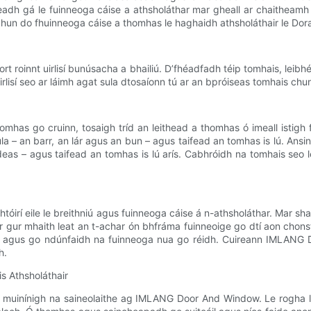
adh gá le fuinneoga cáise a athsholáthar mar gheall ar chaitheamh a
s chun do fhuinneoga cáise a thomhas le haghaidh athsholáthair le D
 roinnt uirlisí bunúsacha a bhailiú. D’fhéadfadh téip tomhais, leibhé
rlisí seo ar láimh agat sula dtosaíonn tú ar an bpróiseas tomhais chun
mhas go cruinn, tosaigh tríd an leithead a thomhas ó imeall istigh 
la – an barr, an lár agus an bun – agus taifead an tomhas is lú. Ansi
 deas – agus taifead an tomhas is lú arís. Cabhróidh na tomhais se
chtóirí eile le breithniú agus fuinneoga cáise á n-athsholáthar. Mar
ir gur mhaith leat an t-achar ón bhfráma fuinneoige go dtí aon chonsta
idh agus go ndúnfaidh na fuinneoga nua go réidh. Cuireann IMLANG
h.
 Athsholáthair
 muinínigh na saineolaithe ag IMLANG Door And Window. Le rogha le