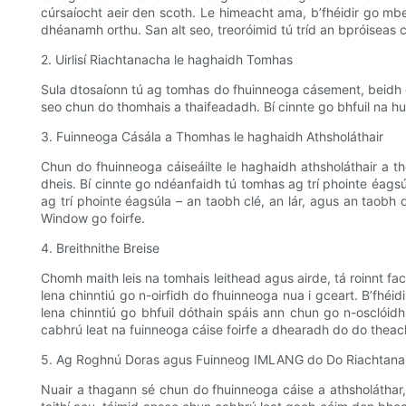
cúrsaíocht aeir den scoth. Le himeacht ama, b’fhéidir go mbe
dhéanamh orthu. San alt seo, treoróimid tú tríd an bpróisea
2. Uirlisí Riachtanacha le haghaidh Tomhas
Sula dtosaíonn tú ag tomhas do fhuinneoga cásement, beidh ort
seo chun do thomhais a thaifeadadh. Bí cinnte go bhfuil na hui
3. Fuinneoga Cásála a Thomhas le haghaidh Athsholáthair
Chun do fhuinneoga cáiseáilte le haghaidh athsholáthair a tho
dheis. Bí cinnte go ndéanfaidh tú tomhas ag trí phointe éagsú
ag trí phointe éagsúla – an taobh clé, an lár, agus an taobh
Window go foirfe.
4. Breithnithe Breise
Chomh maith leis na tomhais leithead agus airde, tá roinnt fa
lena chinntiú go n-oirfidh do fhuinneoga nua i gceart. B’fhéid
lena chinntiú go bhfuil dóthain spáis ann chun go n-oscló
cabhrú leat na fuinneoga cáise foirfe a dhearadh do do theac
5. Ag Roghnú Doras agus Fuinneog IMLANG do Do Riachtanais
Nuair a thagann sé chun do fhuinneoga cáise a athsholáthar,