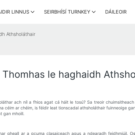
IDIR LINNUS
SEIRBHÍSÍ TURNKEY
DÁILEOIR
h Athsholáthair
 Thomhas le haghaidh Athshol
áthar ach níl a fhios agat cá háit le tosú? Sa treoir chuimsitheac
a céim ar chéim, is féidir leat tionscadal athsholáthair fuinneoige ga
t gan mhoill.
í mar gheall ar a gcuma clasaiceach agus a ndearadh feidhmiúil. Osc