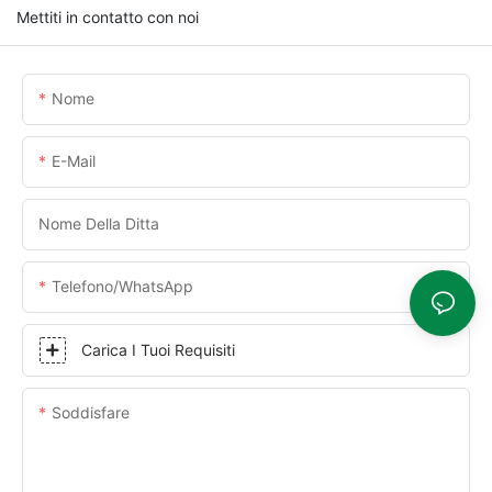
Mettiti in contatto con noi
Nome
E-Mail
Nome Della Ditta
Telefono/WhatsApp
Carica I Tuoi Requisiti
Soddisfare