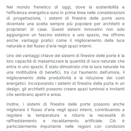
Nel mondo frenetico di oggi, dove la sostenibilità e
l'efficienza energetica sono in prima linea nelle considerazioni
di progettazione, i sistemi di finestre delle porte sono
diventate una scelta sempre più popolare per architetti e
proprietari di case. Questi sistemi innovativi non solo
aggiungono un fascino estetico a uno spazio, ma offrono
anche vantaggi pratici come il miglioramento della luce
naturale e del flusso d'aria negli spazi interni.
Uno dei vantaggi chiave dei sistemi di finestre delle porte è la
loro capacità di massimizzare la quantità di luce naturale che
entra in uno spazio. È stato dimostrato che la luce naturale ha
una moltitudine di benefici, tra cui l'aumento dell'umore, il
miglioramento della produttività e la riduzione dei costi
energetici. Incorporando i sistemi di finestre della porta in un
design, gli architetti possono creare spazi luminosi e invitanti
che sembrano aperti e ariosi.
Inoltre, i sistemi di finestre delle porte possono anche
migliorare il flusso d'aria negli spazi interni, contribuendo a
regolare la temperatura e ridurre la necessità di
raffreddamento e riscaldamento artificiale. Ciò è
particolarmente importante nelle regioni con condizioni