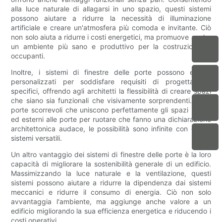
alla luce naturale di allagarsi in uno spazio, questi sistemi
possono aiutare a ridurre la necessità di illuminazione
artificiale e creare un'atmosfera più comoda e invitante. Ciò
non solo aiuta a ridurre i costi energetici, ma promuove anche
un ambiente più sano e produttivo per la costruzione di
occupanti.
Inoltre, i sistemi di finestre delle porte possono essere
personalizzati per soddisfare requisiti di progettazione
specifici, offrendo agli architetti la flessibilità di creare spazi
che siano sia funzionali che visivamente sorprendenti. Dalle
porte scorrevoli che uniscono perfettamente gli spazi interni
ed esterni alle porte per ruotare che fanno una dichiarazione
architettonica audace, le possibilità sono infinite con questi
sistemi versatili.
Un altro vantaggio dei sistemi di finestre delle porte è la loro
capacità di migliorare la sostenibilità generale di un edificio.
Massimizzando la luce naturale e la ventilazione, questi
sistemi possono aiutare a ridurre la dipendenza dai sistemi
meccanici e ridurre il consumo di energia. Ciò non solo
avvantaggia l'ambiente, ma aggiunge anche valore a un
edificio migliorando la sua efficienza energetica e riducendo i
costi operativi.