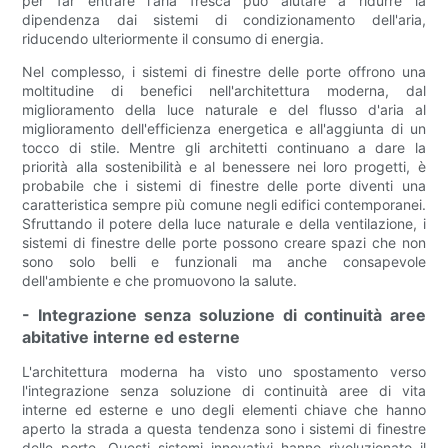
per far entrare l'aria fresca può aiutare a ridurre la
dipendenza dai sistemi di condizionamento dell'aria,
riducendo ulteriormente il consumo di energia.
Nel complesso, i sistemi di finestre delle porte offrono una
moltitudine di benefici nell'architettura moderna, dal
miglioramento della luce naturale e del flusso d'aria al
miglioramento dell'efficienza energetica e all'aggiunta di un
tocco di stile. Mentre gli architetti continuano a dare la
priorità alla sostenibilità e al benessere nei loro progetti, è
probabile che i sistemi di finestre delle porte diventi una
caratteristica sempre più comune negli edifici contemporanei.
Sfruttando il potere della luce naturale e della ventilazione, i
sistemi di finestre delle porte possono creare spazi che non
sono solo belli e funzionali ma anche consapevole
dell'ambiente e che promuovono la salute.
- Integrazione senza soluzione di continuità aree
abitative interne ed esterne
L'architettura moderna ha visto uno spostamento verso
l'integrazione senza soluzione di continuità aree di vita
interne ed esterne e uno degli elementi chiave che hanno
aperto la strada a questa tendenza sono i sistemi di finestre
delle porte. Questi sistemi innovativi hanno rivoluzionato il