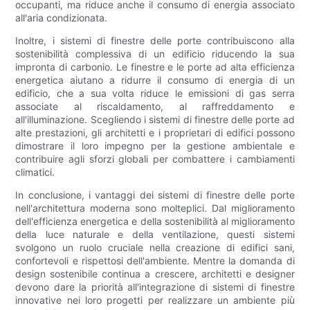
occupanti, ma riduce anche il consumo di energia associato
all'aria condizionata.
Inoltre, i sistemi di finestre delle porte contribuiscono alla
sostenibilità complessiva di un edificio riducendo la sua
impronta di carbonio. Le finestre e le porte ad alta efficienza
energetica aiutano a ridurre il consumo di energia di un
edificio, che a sua volta riduce le emissioni di gas serra
associate al riscaldamento, al raffreddamento e
all'illuminazione. Scegliendo i sistemi di finestre delle porte ad
alte prestazioni, gli architetti e i proprietari di edifici possono
dimostrare il loro impegno per la gestione ambientale e
contribuire agli sforzi globali per combattere i cambiamenti
climatici.
In conclusione, i vantaggi dei sistemi di finestre delle porte
nell'architettura moderna sono molteplici. Dal miglioramento
dell'efficienza energetica e della sostenibilità al miglioramento
della luce naturale e della ventilazione, questi sistemi
svolgono un ruolo cruciale nella creazione di edifici sani,
confortevoli e rispettosi dell'ambiente. Mentre la domanda di
design sostenibile continua a crescere, architetti e designer
devono dare la priorità all'integrazione di sistemi di finestre
innovative nei loro progetti per realizzare un ambiente più