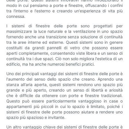
modo in cui pensiamo a porte e finestre, offuscando i confini
tra l'interno e l'esterno e creando un'esperienza di vita più
connessa.
I sistemi di finestre delle porte sono progettati per
massimizzare la luce naturale e la ventilazione in uno spazio
fornendo anche una transizione senza soluzione di continuità
tra le aree interne ed esterne. Questi sistemi sono in genere
costituiti da grandi pannelli di vetro che possono essere
aperti completamente, consentendo viste libera e un senso di
continuità tra i due spazi. Ciò non solo migliora l'estetica di un
edificio, ma ha anche numerosi benefici pratici.
Uno dei principali vantaggi dei sistemi di finestre delle porte è
l'aumento del senso dello spazio che creano. Aprendo una
stanza all'aria aperta, questi sistemi rendono uno spazio più
grande e più aperto, creando un senso di libertà e ariosità
che è difficile da ottenere con porte e finestre tradizionali.
Questo può essere particolarmente vantaggioso in case o
appartamenti più piccoli in cui lo spazio è limitato, poiché i
sistemi di finestre delle porte possono aiutare a rendere uno
spazio più spazioso e invitante.
Un altro vantaggio chiave dei sistemi di finestre delle porte è