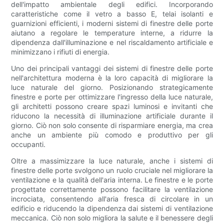
dell'impatto ambientale degli edifici. Incorporando
caratteristiche come il vetro a basso E, telai isolanti e
guarnizioni efficienti, i moderni sistemi di finestre delle porte
aiutano a regolare le temperature interne, a ridurre la
dipendenza dall'illuminazione e nel riscaldamento artificiale e
minimizzano i rifiuti di energia.
Uno dei principali vantaggi dei sistemi di finestre delle porte
nell'architettura moderna è la loro capacità di migliorare la
luce naturale del giorno. Posizionando strategicamente
finestre e porte per ottimizzare l'ingresso della luce naturale,
gli architetti possono creare spazi luminosi e invitanti che
riducono la necessità di illuminazione artificiale durante il
giorno. Ciò non solo consente di risparmiare energia, ma crea
anche un ambiente più comodo e produttivo per gli
occupanti.
Oltre a massimizzare la luce naturale, anche i sistemi di
finestre delle porte svolgono un ruolo cruciale nel migliorare la
ventilazione e la qualità dell'aria interna. Le finestre e le porte
progettate correttamente possono facilitare la ventilazione
incrociata, consentendo all'aria fresca di circolare in un
edificio e riducendo la dipendenza dai sistemi di ventilazione
meccanica. Ciò non solo migliora la salute e il benessere degli