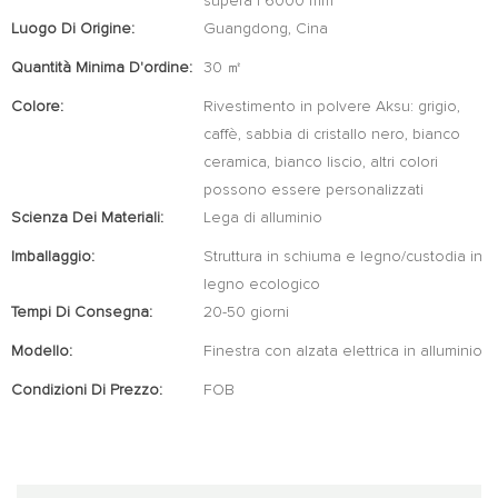
supera i 6000 mm
Luogo Di Origine:
Guangdong, Cina
Quantità Minima D'ordine:
30 ㎡
Colore:
Rivestimento in polvere Aksu: grigio,
caffè, sabbia di cristallo nero, bianco
ceramica, bianco liscio, altri colori
possono essere personalizzati
Scienza Dei Materiali:
Lega di alluminio
Imballaggio:
Struttura in schiuma e legno/custodia in
legno ecologico
Tempi Di Consegna:
20-50 giorni
Modello:
Finestra con alzata elettrica in alluminio
Condizioni Di Prezzo:
FOB