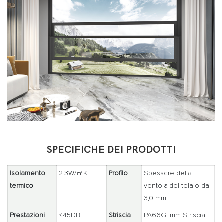
SPECIFICHE DEI PRODOTTI
Isolamento
2.3W/㎡K
Profilo
Spessore della
termico
ventola del telaio da
3,0 mm
Prestazioni
<45DB
Striscia
PA66GFmm Striscia