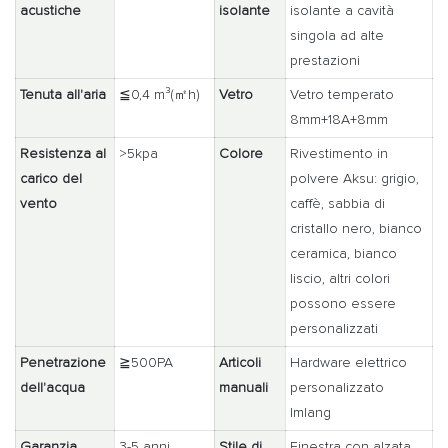
acustiche
isolante
isolante a cavità
singola ad alte
prestazioni
Tenuta all'aria
≦0,4 m³(㎡h)
Vetro
Vetro temperato
8mm+18A+8mm
Resistenza al
>5kpa
Colore
Rivestimento in
carico del
polvere Aksu: grigio,
vento
caffè, sabbia di
cristallo nero, bianco
ceramica, bianco
liscio, altri colori
possono essere
personalizzati
Penetrazione
≧500PA
Articoli
Hardware elettrico
dell'acqua
manuali
personalizzato
Imlang
Garanzia
3-5 anni
Stile di
Finestra con alzata