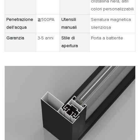
cristallina nera, altri
colori personalizzabili
Penetrazione
≧500PA
Utensili
Serratura magnetica
dell'acqua
manuali
silenziosa
Garanzia
3-5 anni
Stile di
Porta a battente
apertura