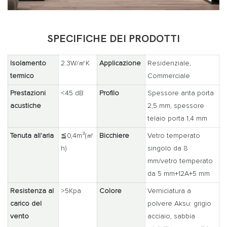
SPECIFICHE DEI PRODOTTI
Isolamento
2.3W/㎡K
Applicazione
Residenziale,
termico
Commerciale
Prestazioni
<45 dB
Profilo
Spessore anta porta
acustiche
2,5 mm, spessore
telaio porta 1,4 mm
Tenuta all'aria
≦0,4m³(㎡
Bicchiere
Vetro temperato
h)
singolo da 8
mm/vetro temperato
da 5 mm+12A+5 mm
Resistenza al
>5Kpa
Colore
Verniciatura a
carico del
polvere Aksu: grigio
vento
acciaio, sabbia