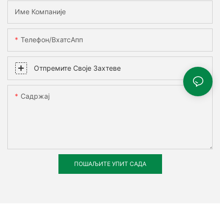
Име Компаније
Телефон/ВхатсАпп
Отпремите Своје Захтеве
Садржај
ПОШАЉИТЕ УПИТ САДА