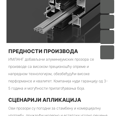
ПРЕДНОСТИ ПРОИЗВОДА
ИМЛАНГ добављачи алуминијумских прозора се
производе са високом прецизношћу опреме и
напредном технологијом, обезбеђујући високе
перформансе и квалитет. Компанија нуди гаранцију од 3-
5 година и могућности прилагођавања боја.
СЦЕНАРИЈИ АПЛИКАЦИЈА
Ови прозори су погодни за стамбену и комерцијалну
употребу, пружајући модерно и естетски угодно решење