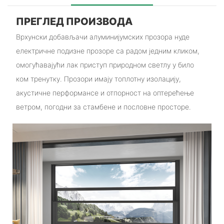
ПРЕГЛЕД ПРОИЗВОДА
Врхунски добављачи алуминијумских прозора нуде
електричне подизне прозоре са радом једним кликом,
омогућавајући лак приступ природном светлу у било
ком тренутку. Прозори имају топлотну изолацију,
акустичне перформансе и отпорност на оптерећење
ветром, погодни за стамбене и пословне просторе.