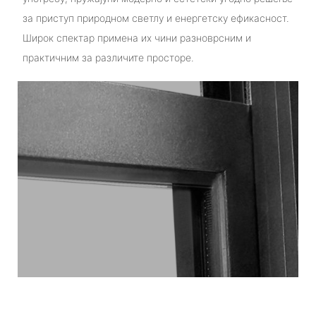
за приступ природном светлу и енергетску ефикасност.
Широк спектар примена их чини разноврсним и
практичним за различите просторе.