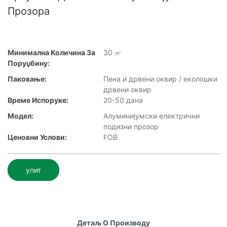
Прозора
Минимална Количина За
30 ㎡
Поруџбину:
Паковање:
Пена и дрвени оквир / еколошки
дрвени оквир
Време Испоруке:
20-50 дана
Модел:
Алуминијумски електрични
подизни прозор
Ценовни Услови:
FOB
упит
Детаљ О Производу