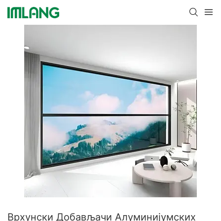
Врхунски Добављачи Алуминијумских