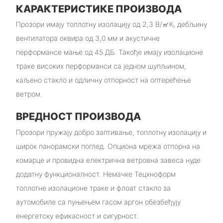
КАРАКТЕРИСТИКЕ ПРОИЗВОДА
Прозори имају топлотну изолацију од 2,3 В/㎡К, дебљину
вентилатора оквира од 3,0 мм и акустичне
перформансе мање од 45 ДБ. Такође имају изолационе
траке високих перформанси са једном шупљином,
каљено стакло и одличну отпорност на оптерећење
ветром.
ВРЕДНОСТ ПРОИЗВОДА
Прозори пружају добро заптивање, топлотну изолацију и
широк панорамски поглед. Опциона мрежа отпорна на
комарце и провидна електрична ветровна завеса нуде
додатну функционалност. Немачке Тецхноформ
топлотне изолационе траке и флоат стакло за
аутомобиле са пуњењем гасом аргон обезбеђују
енергетску ефикасност и сигурност.