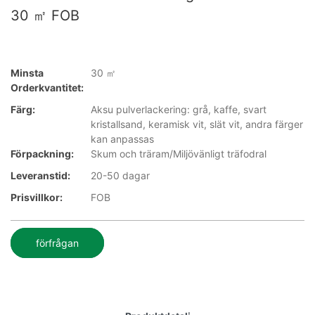
30 ㎡ FOB
Minsta
30 ㎡
Orderkvantitet:
Färg:
Aksu pulverlackering: grå, kaffe, svart
kristallsand, keramisk vit, slät vit, andra färger
kan anpassas
Förpackning:
Skum och träram/Miljövänligt träfodral
Leveranstid:
20-50 dagar
Prisvillkor:
FOB
förfrågan