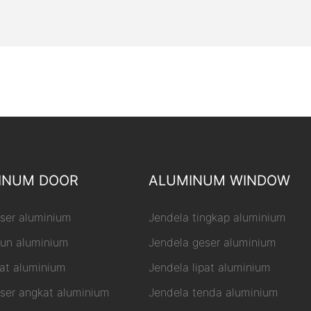
INUM DOOR
ALUMINUM WINDOW
eser aluminium
Jendela tingkap aluminium
yun aluminium
Jendela geser aluminium
pat aluminium
Jendela lipat aluminium
eser angkat aluminium
Jendela tenda aluminium