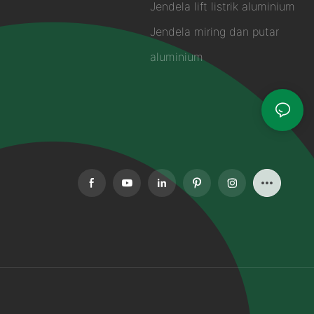
Jendela lift listrik aluminium
Jendela miring dan putar
aluminium