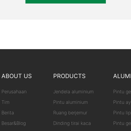
ABOUT US
PRODUCTS
ALUM
Perusahaan
Jendela aluminium
Pintu g
Tim
Pintu aluminium
Pintu a
Berita
Ruang berjemur
Pintu li
Besar&Blog
Dinding tirai kaca
Pintu g