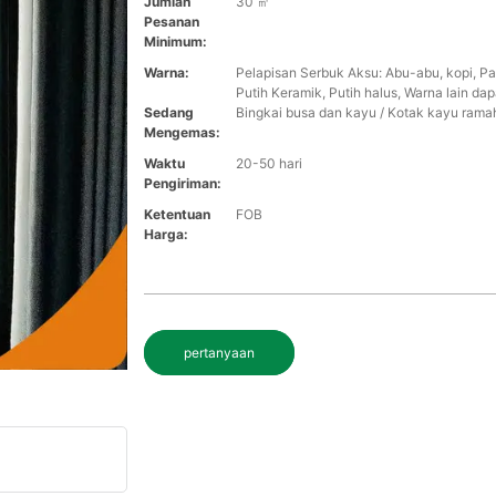
Jumlah
30 ㎡
Pesanan
Minimum:
Warna:
Pelapisan Serbuk Aksu: Abu-abu, kopi, Pasi
Putih Keramik, Putih halus, Warna lain da
Sedang
Bingkai busa dan kayu / Kotak kayu rama
Mengemas:
Waktu
20-50 hari
Pengiriman:
Ketentuan
FOB
Harga:
pertanyaan