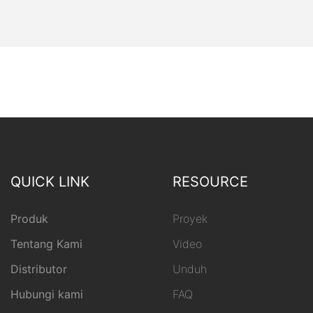
QUICK LINK
RESOURCE
Produk
Proyek
Tentang Kami
Video
Distributor
Unduh
Hubungi kami
FAQ