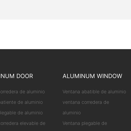
INUM DOOR
ALUMINUM WINDOW
corredera de aluminio
Ventana abatible de aluminio
batiente de aluminio
ventana corredera de
plegable de aluminio
aluminio
corredera elevable de
Ventana plegable de