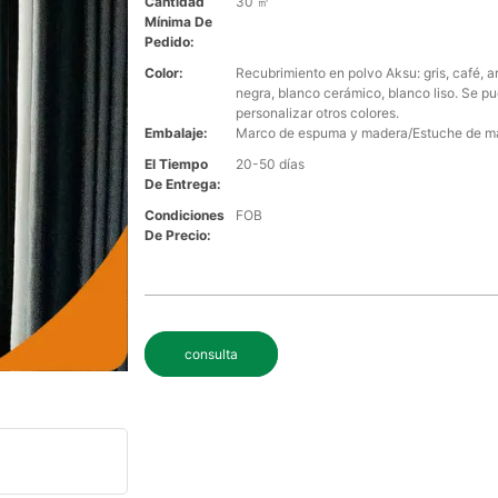
Cantidad
30 ㎡
Mínima De
Pedido:
Color:
Recubrimiento en polvo Aksu: gris, café, ar
negra, blanco cerámico, blanco liso. Se p
personalizar otros colores.
Embalaje:
Marco de espuma y madera/Estuche de m
El Tiempo
20-50 días
De Entrega:
Condiciones
FOB
De Precio:
consulta