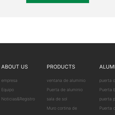
ABOUT US
PRODUCTS
ALUM
empresa
ventana de aluminio
puerta 
Equipo
Puerta de aluminio
Puerta 
Noticias&Registro
sala de sol
puerta 
Muro cortina de
Puerta 