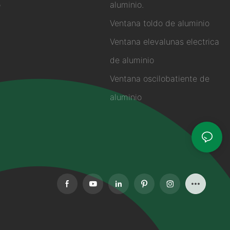
o
aluminio.
Ventana toldo de aluminio
Ventana elevalunas electrica
de aluminio
Ventana oscilobatiente de
aluminio