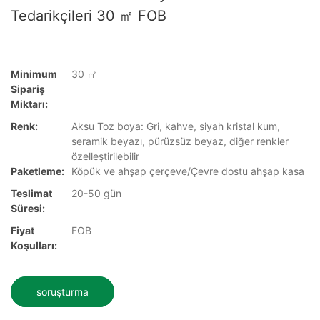
Tedarikçileri 30 ㎡ FOB
Minimum
30 ㎡
Sipariş
Miktarı:
Renk:
Aksu Toz boya: Gri, kahve, siyah kristal kum,
seramik beyazı, pürüzsüz beyaz, diğer renkler
özelleştirilebilir
Paketleme:
Köpük ve ahşap çerçeve/Çevre dostu ahşap kasa
Teslimat
20-50 gün
Süresi:
Fiyat
FOB
Koşulları:
soruşturma