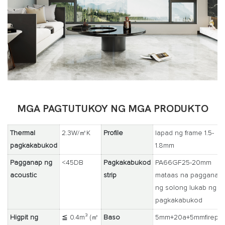
MGA PAGTUTUKOY NG MGA PRODUKTO
Thermal
2.3W/㎡K
Profile
lapad ng frame 1.5-
pagkakabukod
1.8mm
Pagganap ng
<45DB
Pagkakabukod
PA66GF25-20mm
acoustic
strip
mataas na pagganap
ng solong lukab ng
pagkakabukod
Higpit ng
≦ 0.4m³ (㎡
Baso
5mm+20a+5mmfirepro