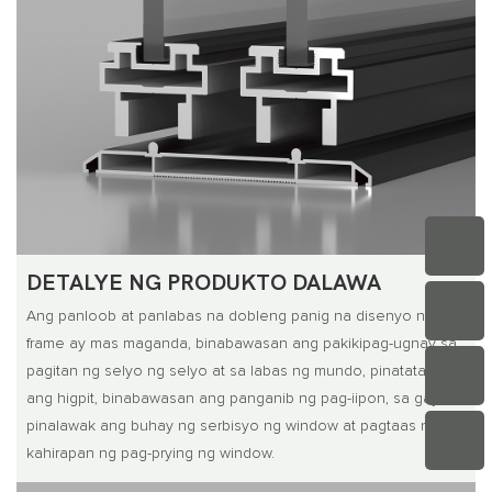
DETALYE NG PRODUKTO DALAWA
Ang panloob at panlabas na dobleng panig na disenyo ng flat
frame ay mas maganda, binabawasan ang pakikipag-ugnay sa
pagitan ng selyo ng selyo at sa labas ng mundo, pinatataas
ang higpit, binabawasan ang panganib ng pag-iipon, sa gayon
pinalawak ang buhay ng serbisyo ng window at pagtaas ng
kahirapan ng pag-prying ng window.