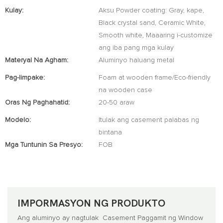
Kulay:
Aksu Powder coating: Gray, kape,
Black crystal sand, Ceramic White,
Smooth white, Maaaring i-customize
ang iba pang mga kulay
Materyal Na Agham:
Aluminyo haluang metal
Pag-Iimpake:
Foam at wooden frame/Eco-friendly
na wooden case
Oras Ng Paghahatid:
20-50 araw
Modelo:
Itulak ang casement palabas ng
bintana
Mga Tuntunin Sa Presyo:
FOB
IMPORMASYON NG PRODUKTO
Ang aluminyo ay nagtulak
Casement
Paggamit ng Window