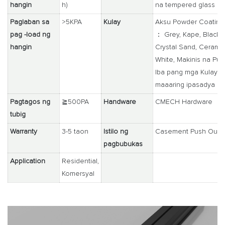
hangin
h)
na tempered glass
Paglaban sa
>5KPA
Kulay
Aksu Powder Coating
pag -load ng
： Grey, Kape, Black
hangin
Crystal Sand, Ceramic
White, Makinis na Puti
Iba pang mga Kulay a
maaaring ipasadya
Pagtagos ng
≧500PA
Handware
CMECH Hardware
tubig
Warranty
3-5 taon
Istilo ng
Casement Push Out
pagbubukas
Application
Residential,
Komersyal