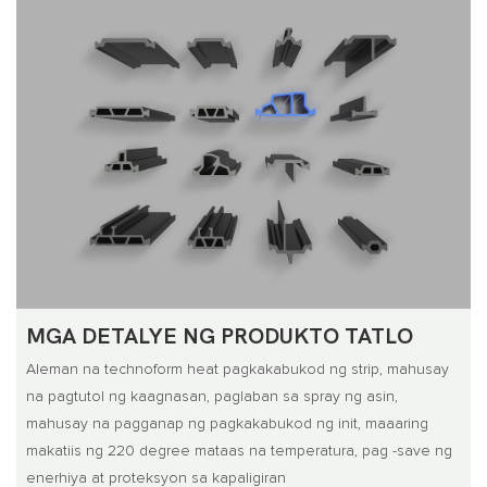
MGA DETALYE NG PRODUKTO TATLO
Aleman na technoform heat pagkakabukod ng strip, mahusay
na pagtutol ng kaagnasan, paglaban sa spray ng asin,
mahusay na pagganap ng pagkakabukod ng init, maaaring
makatiis ng 220 degree mataas na temperatura, pag -save ng
enerhiya at proteksyon sa kapaligiran