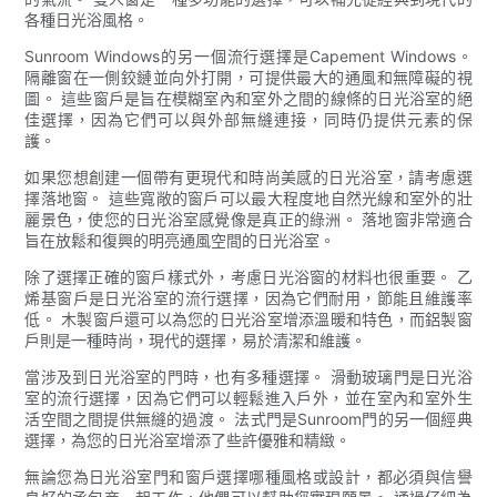
各種日光浴風格。
Sunroom Windows的另一個流行選擇是Capement Windows。
隔離窗在一側鉸鏈並向外打開，可提供最大的通風和無障礙的視
圖。 這些窗戶是旨在模糊室內和室外之間的線條的日光浴室的絕
佳選擇，因為它們可以與外部無縫連接，同時仍提供元素的保
護。
如果您想創建一個帶有更現代和時尚美感的日光浴室，請考慮選
擇落地窗。 這些寬敞的窗戶可以最大程度地自然光線和室外的壯
麗景色，使您的日光浴室感覺像是真正的綠洲。 落地窗非常適合
旨在放鬆和復興的明亮通風空間的日光浴室。
除了選擇正確的窗戶樣式外，考慮日光浴窗的材料也很重要。 乙
烯基窗戶是日光浴室的流行選擇，因為它們耐用，節能且維護率
低。 木製窗戶還可以為您的日光浴室增添溫暖和特色，而鋁製窗
戶則是一種時尚，現代的選擇，易於清潔和維護。
當涉及到日光浴室的門時，也有多種選擇。 滑動玻璃門是日光浴
室的流行選擇，因為它們可以輕鬆進入戶外，並在室內和室外生
活空間之間提供無縫的過渡。 法式門是Sunroom門的另一個經典
選擇，為您的日光浴室增添了些許優雅和精緻。
無論您為日光浴室門和窗戶選擇哪種風格或設計，都必須與信譽