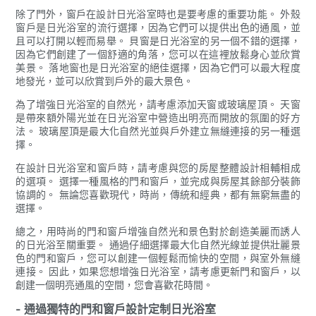
除了門外，窗戶在設計日光浴室時也是要考慮的重要功能。 外殼
窗戶是日光浴室的流行選擇，因為它們可以提供出色的通風，並
且可以打開以輕而易舉。 貝窗是日光浴室的另一個不錯的選擇，
因為它們創建了一個舒適的角落，您可以在這裡放鬆身心並欣賞
美景。 落地窗也是日光浴室的絕佳選擇，因為它們可以最大程度
地發光，並可以欣賞到戶外的最大景色。
為了增強日光浴室的自然光，請考慮添加天窗或玻璃屋頂。 天窗
是帶來額外陽光並在日光浴室中營造出明亮而開放的氛圍的好方
法。 玻璃屋頂是最大化自然光並與戶外建立無縫連接的另一種選
擇。
在設計日光浴室和窗戶時，請考慮與您的房屋整體設計相輔相成
的選項。 選擇一種風格的門和窗戶，並完成與房屋其餘部分裝飾
協調的。 無論您喜歡現代，時尚，傳統和經典，都有無窮無盡的
選擇。
總之，用時尚的門和窗戶增強自然光和景色對於創造美麗而誘人
的日光浴至關重要。 通過仔細選擇最大化自然光線並提供壯麗景
色的門和窗戶，您可以創建一個輕鬆而愉快的空間，與室外無縫
連接。 因此，如果您想增強日光浴室，請考慮更新門和窗戶，以
創建一個明亮通風的空間，您會喜歡花時間。
- 通過獨特的門和窗戶設計定制日光浴室