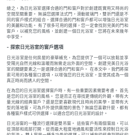
總之，為日光浴室選擇合適的門和窗戶對於創建既實用又時尚的
空間至關重要。 無論您選擇法式門，滑動玻璃門，雙折門還是不
同的窗戶樣式的組合，選擇合適的門和窗戶都可以增強日光浴室
的美麗和功能。 有了很多可用的選擇，您一定會找到完美的門和
窗戶，以補充您的風格，並創建一個日光浴室，您將在未來幾年
中享受。
- 探索日光浴室的窗戶選項
日光浴室是任何房屋的豪華補充，為您提供了一個可以放鬆並享
受陽光自然光線和溫暖而無需走出外面的空間。 創建完美日光浴
室的關鍵要素之一是選擇合適的門和窗戶。 在本文中，我們將探
索可用的各種窗口選項，以增強您的日光浴室，並使其成為一個
真正時尚而誘人的空間。
在為您的日光浴室選擇窗戶時，有一些重要因素需要考慮。 首先
是您的日光浴室的風格。 您是否正在尋找更傳統的外觀，帶有大
量光線的經典窗戶？還是您更喜歡現代且時尚的美學，並帶有大
型的落地窗，可為戶外提供廣闊的景色？無論您喜歡什麼，都有
各種窗戶樣式可供選擇，以適合您的日光浴室的設計。
日光浴窗的一種流行選擇是雙吊窗。 這些窗戶有兩個窗扇，可以
從頂部和底部打開，從而最大程度地通風和靈活性來控制日光浴
的氣流。 雙人窗是一種多功能的選擇，可以補充從經典到現代的