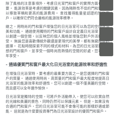
除了風格的注意事項外，考慮日光室門和窗戶的實際方面也很重
要。 能源效率是考慮的關鍵因素，因為隔熱性不佳的門和窗戶可
以導致草稿和更高的能源費用。 查找獲得能量星認證的門和窗
戶，以確保它們符合嚴格的能源效率標準。
總之，用時尚的門和窗戶增強您的日光浴室可以為您的空間增添
美和功能。 通過使用獨特的門和窗戶設計自定義日光浴室，您可
以創建一個空間，以反映您的個人風格並增強您對戶外活動的享
受。 無論您是喜歡傳統外觀還是更現代的美學，都有無窮無盡的
選擇。 花點時間探索不同的樣式和材料，為您的日光浴室找到理
想的門和窗戶，並享受一個時尚而熱情的空間的好處，您可以全
年享受。
- 通過優質門和窗戶最大化日光浴室的能源效率和舒適性
在增強日光浴室時，要考慮的最重要方面之一是您選擇的門和窗
戶的質量。 通過使用時尚，高質量的門和窗戶最大程度地提高日
光浴室的能源效率和舒適性，您可以創建一個不僅美麗的空間，
而且還可以全年運作愉快。
日光浴室是獨特的空間，可將戶外活動帶入，使您可以欣賞自然
的光線和美麗的景色，同時仍然可以保護元素。 但是，如果沒有
合適的門和窗戶，您的日光浴室可能不會像可能的那樣舒適或節
能。 這就是為什麼要投資專門為日光浴室設計的優質門和窗戶。