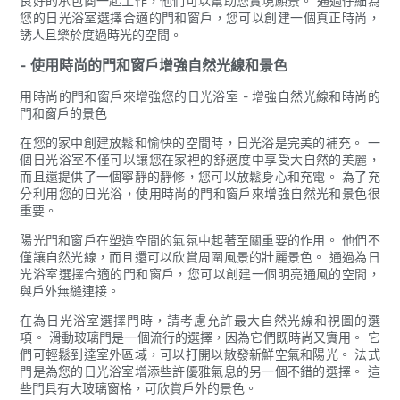
良好的承包商一起工作，他們可以幫助您實現願景。 通過仔細為
您的日光浴室選擇合適的門和窗戶，您可以創建一個真正時尚，
誘人且樂於度過時光的空間。
- 使用時尚的門和窗戶增強自然光線和景色
用時尚的門和窗戶來增強您的日光浴室 - 增強自然光線和時尚的
門和窗戶的景色
在您的家中創建放鬆和愉快的空間時，日光浴是完美的補充。 一
個日光浴室不僅可以讓您在家裡的舒適度中享受大自然的美麗，
而且還提供了一個寧靜的靜修，您可以放鬆身心和充電。 為了充
分利用您的日光浴，使用時尚的門和窗戶來增強自然光和景色很
重要。
陽光門和窗戶在塑造空間的氣氛中起著至關重要的作用。 他們不
僅讓自然光線，而且還可以欣賞周圍風景的壯麗景色。 通過為日
光浴室選擇合適的門和窗戶，您可以創建一個明亮通風的空間，
與戶外無縫連接。
在為日光浴室選擇門時，請考慮允許最大自然光線和視圖的選
項。 滑動玻璃門是一個流行的選擇，因為它們既時尚又實用。 它
們可輕鬆到達室外區域，可以打開以散發新鮮空氣和陽光。 法式
門是為您的日光浴室增添些許優雅氣息的另一個不錯的選擇。 這
些門具有大玻璃窗格，可欣賞戶外的景色。