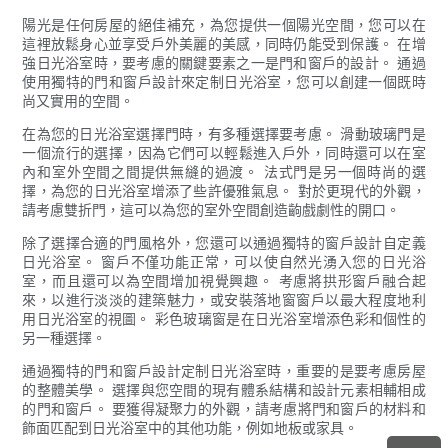
陽光是任何房屋的絕佳補充，為您提供一個陽光空間，您可以在
這裡放鬆身心並享受戶外美麗的美感，同時仍能受到保護。 在增
強日光浴室時，要考慮的關鍵要素之一是門和窗戶的設計。 通過
使用獨特的門和窗戶設計來定制日光浴室，您可以創建一個既時
尚又實用的空間。
在為您的日光浴室選擇門時，有多種選擇要考慮。 滑動玻璃門是
一個流行的選擇，因為它們可以輕鬆進入戶外，同時還可以在室
內和室外空間之間提供無縫的過渡。 法式門是另一個時尚的選
擇，為您的日光浴室增添了些許優雅氣息。 對於更現代的外觀，
請考慮雙折門，這可以為您的室外空間創造齣戲劇性的開口。
除了選擇合適的門風格外，您還可以通過獨特的窗戶設計自定義
日光浴室。 窗戶不僅功能正常，可以使自然光湧入您的日光浴
室，而且還可以為空間增加視覺興趣。 考慮將拱形窗戶融合起
來，以進行淡淡的建築魅力，或安裝落地窗窗戶以最大程度地利
用日光浴室的視圖。 彩色玻璃窗是在日光浴室增添色彩和個性的
另一種選擇。
通過獨特的門和窗戶設計定制日光浴室時，重要的是要考慮房屋
的整體美學。 選擇與您空間的現有體系結構和設計元素相輔相成
的門和窗戶。 要獲得凝聚力的外觀，請考慮將門和窗戶的材料和
飾面匹配到日光浴室中的其他功能，例如地板或家具。