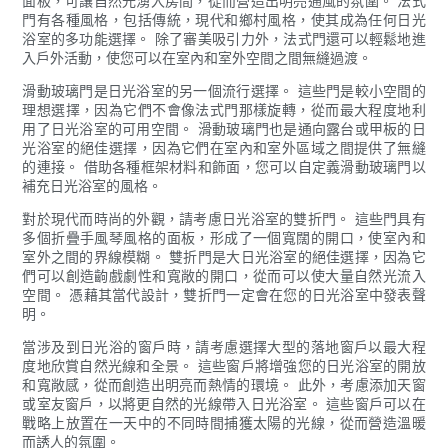
面板，可讓自然光湧入房間，從而營造出明亮通風的氛圍。 法式
門有各種風格，包括傳統，現代和鄉村風格，使其成為任何日光
浴室的多功能選擇。 除了審美吸引力外，法式門還可以輕鬆地進
入戶外活動，使您可以在室內和室外空間之間無縫過渡。
滑動玻璃門是日光浴室的另一個流行選擇。 這些門是較小空間的
理想選擇，因為它們不會像法式門那樣旋轉，從而最大程度地利
用了日光浴室的可用空間。 滑動玻璃門也是通向露台或甲板的日
光浴室的絕佳選擇，因為它們在室內和室外區域之間提供了無縫
的連接。 借助各種框架材料和飾面，您可以自定義滑動玻璃門以
補充日光浴室的風格。
對於現代而時尚的外觀，請考慮日光浴室的雙折門。 這些門具有
多個折疊手風琴風格的面板，形成了一個寬闊的開口，使室內和
室外之間的界線模糊。 雙折門是大日光浴室的絕佳選擇，因為它
們可以創造齣戲劇性和寬敞的開口，從而可以使大量自然光流入
空間。 憑藉其當代設計，雙折門一定會在您的日光浴室中發表聲
明。
當涉及到日光浴的窗戶時，請考慮選擇大型的落地窗戶以最大程
度地欣賞自然光線和全景。 這些窗戶將增強您的日光浴室的開放
和寬敞感，從而創造出明亮而熱情的環境。 此外，考慮添加天窗
或室友窗戶，以將更自然的光線帶入日光浴室。 這些窗戶可以在
戰略上放置在一天中的不同時間捕獲太陽的光線，從而營造溫暖
而誘人的氛圍。