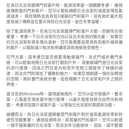
在為日光浴室選擇門和窗戶時，能源效率是一個關鍵考慮。 通過
選擇節能的門和窗戶，您可以幫助調節日光浴室的溫度並降低能
源成本。 尋找隔熱並具有低E玻璃的門和窗戶，這有助於最大程
度地減少傳熱並在夏天保持日光浴室，並在冬季溫暖。
除了能源效率外，在為日光浴室選擇門和窗戶方面，舒適性也很
重要。 考慮一下日光浴室的方向以及白天收到的陽光量。 如果您
的日光浴室有很多陽光直射，您可能需要投資具有防紫外線保護
的窗戶，以幫助減少眩光和保護家具和地板免受褪色。
在門方面，請考慮您是否想要滑動玻璃門，法式門或折疊門系
統，可以輕鬆地將日光浴室打開到戶外。 滑動玻璃門是日光浴室
的流行選擇，因為它們在室內和室外空間之間提供了無縫的過
渡，而法式門則增加了優雅和魅力。 如果您想創建一個完全開放
的空間，將折疊門系統折疊，從而模糊了日光浴室和戶外之間的
界限。
當涉及到Windows時，選項是無限的。 您可以從外殼窗戶，雙吊
窗，凸窗甚至落地窗中進行選擇，以最大程度地發光自然光和視
圖。 考慮添加窗戶或窗戶盒，以增強日光浴室的美感和功能。
總體而言，為日光浴室選擇優質門和窗戶對於提高能源效率和舒
適性至關重要。 通過投資時尚，高質量的門和窗戶，您可以創建
一個不僅美麗的日光浴室，而且全年功能愉快。 因此，請不要猶