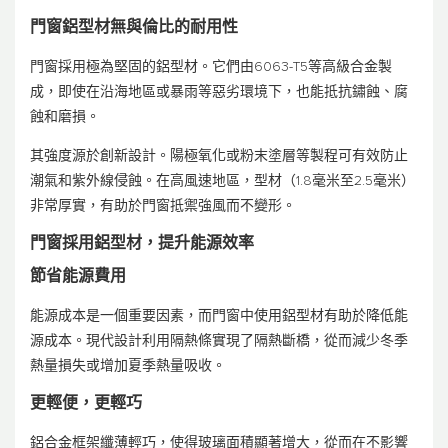
門窗鋁型材無與倫比的耐用性
門窗採用極為堅固的鋁型材。它們由6063-T5等高級合金製
成，即使在沿海地區或暴雨等惡劣環境下，也能抵抗鏽蝕、腐
蝕和磨損。
其強度源於創新設計。陽極氧化或粉末塗層等製程可有效防止
潮氣和紫外線侵蝕。在高風速地區，型材（1.8毫米至2.5毫米）
非常厚實，有助於門窗抵禦強風而不變形。
門窗採用鋁型材，提升能源效率
節省能源費用
能源成本是一個重要因素，而門窗中使用鋁型材有助於降低能
源成本。現代設計利用隔熱條實現了隔熱斷橋，從而減少冬季
熱量損失或增加夏季熱量吸收。
更輕便，更輕巧
鋁合金框架纖薄輕巧，使得玻璃面積顯著增大，從而在不影響