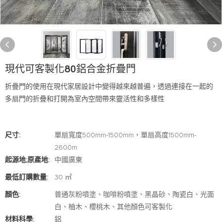
現代可客製化80鋁合金折疊門
折疊門的使用在現代家居設計中變得越來越普遍，透過連接在一起的
多扇門的折疊和打開為室內空間帶來靈活性和多樣性
尺寸:
單扇寬度500mm-1500mm，單扇高度1500mm-
2600m
起源地;原產地:
中國廣東
最低訂購數量:
30 ㎡
顏色:
普通灰粉噴塗、咖啡粉噴塗、黑晶砂、陶瓷白、光面
白、柚木、櫻桃木、其他顏色可客製化
材料科學:
鋁