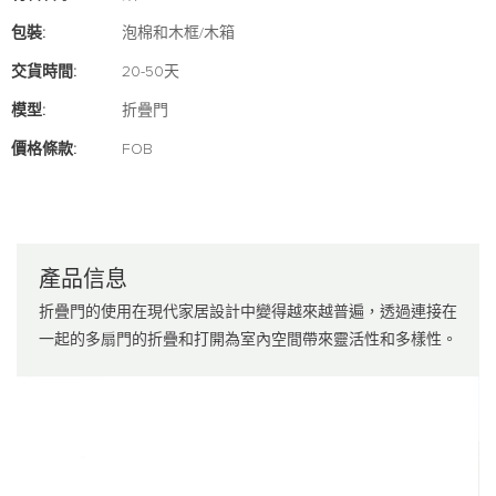
包裝:
泡棉和木框/木箱
交貨時間:
20-50天
模型:
折疊門
價格條款:
FOB
產品信息
折疊門的使用在現代家居設計中變得越來越普遍，透過連接在
一起的多扇門的折疊和打開為室內空間帶來靈活性和多樣性。