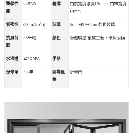
聲學性
<45DB
輪廓
門扇寬度厚度1.6mm，門框寬度
能
1.4mm
氣密性
≤0.4m3(㎡h)
玻璃
5mm+18A+5mm強化玻璃
抗風荷
>5千帕
顏色
粉體噴塗/氟碳工藝，環保耐候
載
水滲透
≧500PA
手器
保修單
3-5年
開場風
折疊門
格