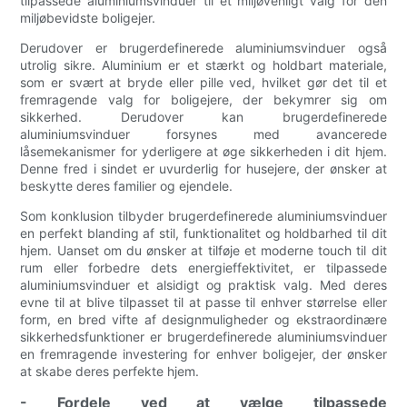
tilpassede aluminiumsvinduer til et miljøvenligt valg for den
miljøbevidste boligejer.
Derudover er brugerdefinerede aluminiumsvinduer også
utrolig sikre. Aluminium er et stærkt og holdbart materiale,
som er svært at bryde eller pille ved, hvilket gør det til et
fremragende valg for boligejere, der bekymrer sig om
sikkerhed. Derudover kan brugerdefinerede
aluminiumsvinduer forsynes med avancerede
låsemekanismer for yderligere at øge sikkerheden i dit hjem.
Denne fred i sindet er uvurderlig for husejere, der ønsker at
beskytte deres familier og ejendele.
Som konklusion tilbyder brugerdefinerede aluminiumsvinduer
en perfekt blanding af stil, funktionalitet og holdbarhed til dit
hjem. Uanset om du ønsker at tilføje et moderne touch til dit
rum eller forbedre dets energieffektivitet, er tilpassede
aluminiumsvinduer et alsidigt og praktisk valg. Med deres
evne til at blive tilpasset til at passe til enhver størrelse eller
form, en bred vifte af designmuligheder og ekstraordinære
sikkerhedsfunktioner er brugerdefinerede aluminiumsvinduer
en fremragende investering for enhver boligejer, der ønsker
at skabe deres perfekte hjem.
- Fordele ved at vælge tilpassede