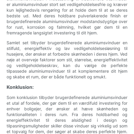
er aluminiumsvinduer stort set vedligeholdelsesfrie og kræver
kun lejlighedsvis rengøring for at holde dem til at se deres
bedste ud. Med deres holdbare pulverlakerede finish er
brugerdefinerede aluminiumsvinduer modstandsdygtige over
for rust, korrosion og falmning, hvilket gør dem til en
fremragende langsigtet investering til dit hjem.
Samlet set tilbyder brugerdefinerede aluminiumsvinduer en
stilfuld, energieffektiv og lav vedligeholdelsesløsning til
husejere, der ønsker at forbedre skønheden i deres hjem. Ved
nøje at overveje faktorer som stil, størrelse, energieffektivitet
og vedligeholdelseskrav, kan du vælge de perfekte
tilpassede aluminiumsvinduer til at komplementere dit hjem
og skabe et rum, der er både funktionelt og smukt.
Konklusion:
Som konklusion tilbyder brugerdefinerede aluminiumsvinduer
et utal af fordele, der gør dem til en værdifuld investering for
enhver boligejer, der ønsker at hæve skønheden og
funktionaliteten i deres rum. Fra deres holdbarhed og
energieffektivitet til deres alsidighed i design og
tilpasningsmuligheder skiller disse vinduer sig virkelig ud som
et topvalg for dem, der søger at skabe deres perfekte hjem.