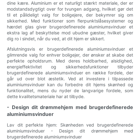
dine kære. Aluminium er et naturligt stærkt materiale, der er
modstandsdygtigt over for tvungen adgang, hvilket gør det
til et pålideligt valg for boligejere, der bekymrer sig om
sikkerhed. Med funktioner som flerpunktslåsesystemer og
hærdet glas giver brugerdefinerede aluminiumsvinduer et
ekstra lag af beskyttelse mod ubudne gæster, hvilket giver
dig ro i sindet, når du ved, at dit hjem er sikkert.
Afslutningsvis er brugerdefinerede aluminiumsvinduer et
glimrende valg for enhver boligejer, der ønsker at skabe det
perfekte opholdsrum. Med deres holdbarhed, alsidighed,
energieffektivitet og sikkerhedsfunktioner tilbyder
brugerdefinerede aluminiumsvinduer en række fordele, der
går ud over blot æstetik. Ved at investere i tilpassede
aluminiumsvinduer kan du forbedre dit hjems skønhed og
funktionalitet, mens du nyder de langvarige fordele, som
dette kvalitetsmateriale har at tilbyde.
- Design dit drømmehjem med brugerdefinerede
aluminiumsvinduer
Lav dit perfekte hjem: Skønheden ved brugerdefinerede
aluminiumsvinduer - Design dit drømmehjem med
brugerdefinerede aluminiumsvinduer