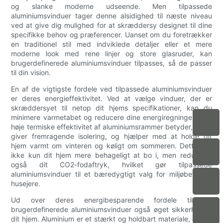
og slanke moderne udseende. Men tilpassede
aluminiumsvinduer tager denne alsidighed til næste niveau
ved at give dig mulighed for at skræddersy designet til dine
specifikke behov og præferencer. Uanset om du foretrækker
en traditionel stil med indviklede detaljer eller et mere
moderne look med rene linjer og store glasruder, kan
brugerdefinerede aluminiumsvinduer tilpasses, så de passer
til din vision.
En af de vigtigste fordele ved tilpassede aluminiumsvinduer
er deres energieffektivitet. Ved at vælge vinduer, der er
skræddersyet til netop dit hjems specifikationer, kan du
minimere varmetabet og reducere dine energiregninger. Den
høje termiske effektivitet af aluminiumsrammer betyder, at de
giver fremragende isolering, og hjælper med at holde dit
hjem varmt om vinteren og køligt om sommeren. Dette gør
ikke kun dit hjem mere behageligt at bo i, men reducerer
også dit CO2-fodaftryk, hvilket gør tilpassede
aluminiumsvinduer til et bæredygtigt valg for miljøbevidste
husejere.
Ud over deres energibesparende fordele tilbyder
brugerdefinerede aluminiumsvinduer også øget sikkerhed til
dit hjem. Aluminium er et stærkt og holdbart materiale, der er