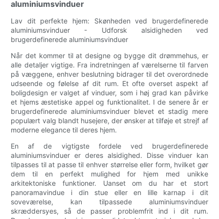
aluminiumsvinduer
Lav dit perfekte hjem: Skønheden ved brugerdefinerede
aluminiumsvinduer - Udforsk alsidigheden ved
brugerdefinerede aluminiumsvinduer
Når det kommer til at designe og bygge dit drømmehus, er
alle detaljer vigtige. Fra indretningen af ​​værelserne til farven
på væggene, enhver beslutning bidrager til det overordnede
udseende og følelse af dit rum. Et ofte overset aspekt af
boligdesign er valget af vinduer, som i høj grad kan påvirke
et hjems æstetiske appel og funktionalitet. I de senere år er
brugerdefinerede aluminiumsvinduer blevet et stadig mere
populært valg blandt husejere, der ønsker at tilføje et strejf af
moderne elegance til deres hjem.
En af de vigtigste fordele ved brugerdefinerede
aluminiumsvinduer er deres alsidighed. Disse vinduer kan
tilpasses til at passe til enhver størrelse eller form, hvilket gør
dem til en perfekt mulighed for hjem med unikke
arkitektoniske funktioner. Uanset om du har et stort
panoramavindue i din stue eller en lille karnap i dit
soveværelse, kan tilpassede aluminiumsvinduer
skræddersyes, så de passer problemfrit ind i dit rum.