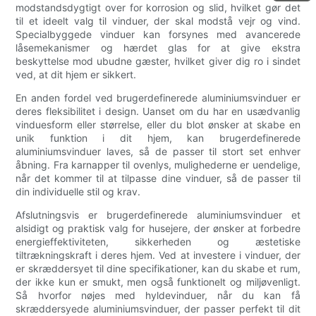
modstandsdygtigt over for korrosion og slid, hvilket gør det
til et ideelt valg til vinduer, der skal modstå vejr og vind.
Specialbyggede vinduer kan forsynes med avancerede
låsemekanismer og hærdet glas for at give ekstra
beskyttelse mod ubudne gæster, hvilket giver dig ro i sindet
ved, at dit hjem er sikkert.
En anden fordel ved brugerdefinerede aluminiumsvinduer er
deres fleksibilitet i design. Uanset om du har en usædvanlig
vinduesform eller størrelse, eller du blot ønsker at skabe en
unik funktion i dit hjem, kan brugerdefinerede
aluminiumsvinduer laves, så de passer til stort set enhver
åbning. Fra karnapper til ovenlys, mulighederne er uendelige,
når det kommer til at tilpasse dine vinduer, så de passer til
din individuelle stil og krav.
Afslutningsvis er brugerdefinerede aluminiumsvinduer et
alsidigt og praktisk valg for husejere, der ønsker at forbedre
energieffektiviteten, sikkerheden og æstetiske
tiltrækningskraft i deres hjem. Ved at investere i vinduer, der
er skræddersyet til dine specifikationer, kan du skabe et rum,
der ikke kun er smukt, men også funktionelt og miljøvenligt.
Så hvorfor nøjes med hyldevinduer, når du kan få
skræddersyede aluminiumsvinduer, der passer perfekt til dit