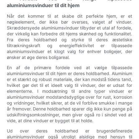
aluminiumsvinduer til dit hjem
Når det kommer til at skabe dit perfekte hjem, er et
nøgleelement, der ikke bør overses, valget af vinduer.
Skræddersyede aluminiumsvinduer tilbyder et utal af fordele,
der virkelig kan forbedre dit hjems skønhed og funktionalitet.
Fra deres holdbarhed og styrke til deres æstetiske
tiltrækningskraft og energieffektivitet er tilpassede
aluminiumsvinduer et klogt valg for enhver boligejer, der
ønsker at øge deres boligareal.
En af de primære fordele ved at vælge tilpassede
aluminiumsvinduer til dit hjem er deres holdbarhed. Aluminium
er et stærkt og robust materiale, der kan modstå tidens tand,
hvilket gør det til et ideelt valg til vinduer, der er udsat for
elementerne. I modsætning til andre typer vinduer er
aluminiumsvinduer modstandsdygtige over for rust, korrosion
og vridninger, hvilket sikrer, at de vil forblive smukke i mange
år fremover. Denne holdbarhed sparer dig ikke kun penge på
udskiftningsomkostninger, men giver også ro i sindet ved at
vide, at dine vinduer er bygget til at holde.
Ud over deres holdbarhed er brugerdefinerede
aluminiumsvinduer også utroligt alsidige med hensyn til