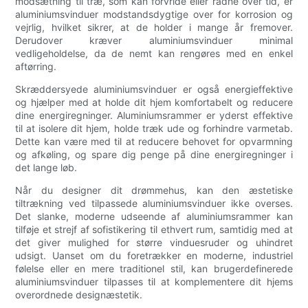
modsætning til træ, som kan forvride eller rådne over tid, er
aluminiumsvinduer modstandsdygtige over for korrosion og
vejrlig, hvilket sikrer, at de holder i mange år fremover.
Derudover kræver aluminiumsvinduer minimal
vedligeholdelse, da de nemt kan rengøres med en enkel
aftørring.
Skræddersyede aluminiumsvinduer er også energieffektive
og hjælper med at holde dit hjem komfortabelt og reducere
dine energiregninger. Aluminiumsrammer er yderst effektive
til at isolere dit hjem, holde træk ude og forhindre varmetab.
Dette kan være med til at reducere behovet for opvarmning
og afkøling, og spare dig penge på dine energiregninger i
det lange løb.
Når du designer dit drømmehus, kan den æstetiske
tiltrækning ved tilpassede aluminiumsvinduer ikke overses.
Det slanke, moderne udseende af aluminiumsrammer kan
tilføje et strejf af sofistikering til ethvert rum, samtidig med at
det giver mulighed for større vinduesruder og uhindret
udsigt. Uanset om du foretrækker en moderne, industriel
følelse eller en mere traditionel stil, kan brugerdefinerede
aluminiumsvinduer tilpasses til at komplementere dit hjems
overordnede designæstetik.