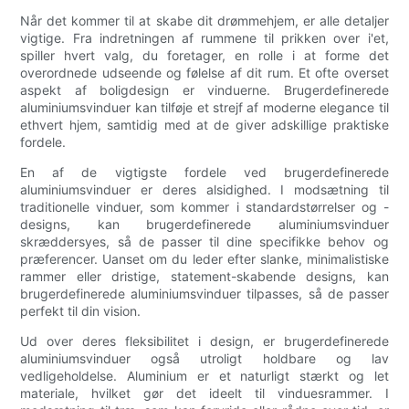
Når det kommer til at skabe dit drømmehjem, er alle detaljer
vigtige. Fra indretningen af ​​rummene til prikken over i'et,
spiller hvert valg, du foretager, en rolle i at forme det
overordnede udseende og følelse af dit rum. Et ofte overset
aspekt af boligdesign er vinduerne. Brugerdefinerede
aluminiumsvinduer kan tilføje et strejf af moderne elegance til
ethvert hjem, samtidig med at de giver adskillige praktiske
fordele.
En af de vigtigste fordele ved brugerdefinerede
aluminiumsvinduer er deres alsidighed. I modsætning til
traditionelle vinduer, som kommer i standardstørrelser og -
designs, kan brugerdefinerede aluminiumsvinduer
skræddersyes, så de passer til dine specifikke behov og
præferencer. Uanset om du leder efter slanke, minimalistiske
rammer eller dristige, statement-skabende designs, kan
brugerdefinerede aluminiumsvinduer tilpasses, så de passer
perfekt til din vision.
Ud over deres fleksibilitet i design, er brugerdefinerede
aluminiumsvinduer også utroligt holdbare og lav
vedligeholdelse. Aluminium er et naturligt stærkt og let
materiale, hvilket gør det ideelt til vinduesrammer. I