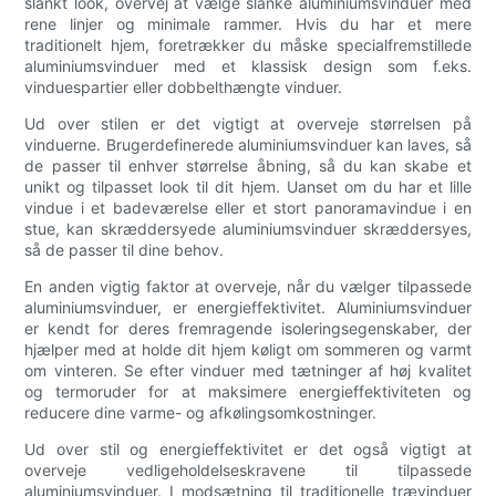
slankt look, overvej at vælge slanke aluminiumsvinduer med
rene linjer og minimale rammer. Hvis du har et mere
traditionelt hjem, foretrækker du måske specialfremstillede
aluminiumsvinduer med et klassisk design som f.eks.
vinduespartier eller dobbelthængte vinduer.
Ud over stilen er det vigtigt at overveje størrelsen på
vinduerne. Brugerdefinerede aluminiumsvinduer kan laves, så
de passer til enhver størrelse åbning, så du kan skabe et
unikt og tilpasset look til dit hjem. Uanset om du har et lille
vindue i et badeværelse eller et stort panoramavindue i en
stue, kan skræddersyede aluminiumsvinduer skræddersyes,
så de passer til dine behov.
En anden vigtig faktor at overveje, når du vælger tilpassede
aluminiumsvinduer, er energieffektivitet. Aluminiumsvinduer
er kendt for deres fremragende isoleringsegenskaber, der
hjælper med at holde dit hjem køligt om sommeren og varmt
om vinteren. Se efter vinduer med tætninger af høj kvalitet
og termoruder for at maksimere energieffektiviteten og
reducere dine varme- og afkølingsomkostninger.
Ud over stil og energieffektivitet er det også vigtigt at
overveje vedligeholdelseskravene til tilpassede
aluminiumsvinduer. I modsætning til traditionelle trævinduer