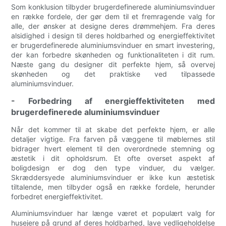
Som konklusion tilbyder brugerdefinerede aluminiumsvinduer
en række fordele, der gør dem til et fremragende valg for
alle, der ønsker at designe deres drømmehjem. Fra deres
alsidighed i design til deres holdbarhed og energieffektivitet
er brugerdefinerede aluminiumsvinduer en smart investering,
der kan forbedre skønheden og funktionaliteten i dit rum.
Næste gang du designer dit perfekte hjem, så overvej
skønheden og det praktiske ved tilpassede
aluminiumsvinduer.
- Forbedring af energieffektiviteten med
brugerdefinerede aluminiumsvinduer
Når det kommer til at skabe det perfekte hjem, er alle
detaljer vigtige. Fra farven på væggene til møblernes stil
bidrager hvert element til den overordnede stemning og
æstetik i dit opholdsrum. Et ofte overset aspekt af
boligdesign er dog den type vinduer, du vælger.
Skræddersyede aluminiumsvinduer er ikke kun æstetisk
tiltalende, men tilbyder også en række fordele, herunder
forbedret energieffektivitet.
Aluminiumsvinduer har længe været et populært valg for
husejere på grund af deres holdbarhed, lave vedligeholdelse