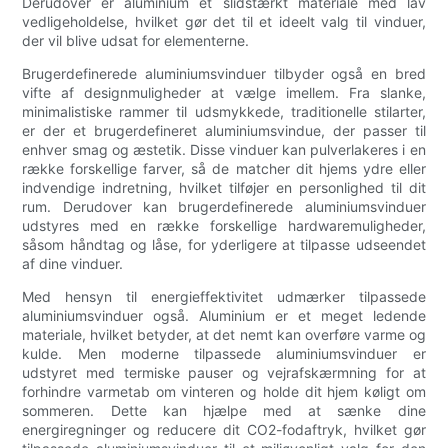
Derudover er aluminium et slidstærkt materiale med lav
vedligeholdelse, hvilket gør det til et ideelt valg til vinduer,
der vil blive udsat for elementerne.
Brugerdefinerede aluminiumsvinduer tilbyder også en bred
vifte af designmuligheder at vælge imellem. Fra slanke,
minimalistiske rammer til udsmykkede, traditionelle stilarter,
er der et brugerdefineret aluminiumsvindue, der passer til
enhver smag og æstetik. Disse vinduer kan pulverlakeres i en
række forskellige farver, så de matcher dit hjems ydre eller
indvendige indretning, hvilket tilføjer en personlighed til dit
rum. Derudover kan brugerdefinerede aluminiumsvinduer
udstyres med en række forskellige hardwaremuligheder,
såsom håndtag og låse, for yderligere at tilpasse udseendet
af dine vinduer.
Med hensyn til energieffektivitet udmærker tilpassede
aluminiumsvinduer også. Aluminium er et meget ledende
materiale, hvilket betyder, at det nemt kan overføre varme og
kulde. Men moderne tilpassede aluminiumsvinduer er
udstyret med termiske pauser og vejrafskærmning for at
forhindre varmetab om vinteren og holde dit hjem køligt om
sommeren. Dette kan hjælpe med at sænke dine
energiregninger og reducere dit CO2-fodaftryk, hvilket gør