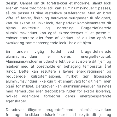
design. Uanset om du foretrækker et moderne, slankt look
eller en mere traditionel stil, kan aluminiumsvinduer tilpasses,
så de passer til dine æstetiske præferencer. Med en bred
vifte af farver, finish og hardware-muligheder til rådighed,
kan du skabe et unikt look, der perfekt komplementerer dit
hjems arkitektur og indretning. Brugerdefinerede
aluminiumsvinduer kan også skræddersyes til at passe til
enhver størrelse eller form af vinduet, så du kan opnå et
sømløst og sammenhængende look i hele dit hjem.
En anden vigtig fordel ved brugerdefinerede
aluminiumsvinduer er deres energieffektivitet.
Aluminiumsvinduer er yderst effektive til at isolere dit hjem og
hjælper med at opretholde en behagelig temperatur året
rundt. Dette kan resultere i lavere energiregninger og
reducerede kulstofemissioner, hvilket gør tilpassede
aluminiumsvinduer ikke kun til et smart valg for dit hjem, men
også for miljøet. Derudover kan aluminiumsvinduer forsynes
med termoruder eller tredobbelte ruder for ekstra isolering,
hvilket yderligere forbedrer deres energibesparende
egenskaber.
Derudover tilbyder brugerdefinerede aluminiumsvinduer
fremragende sikkerhedsfunktioner til at beskytte dit hjem og