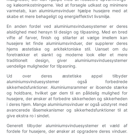
og køleomkostningerne. Ved at forsegle udkast og minimere
varmetab, kan aluminiumsvinduer hjælpe husejere med at
skabe et mere behageligt og energieffektivt livsmiljø.
En anden fordel ved aluminiumsvinduesystemer er deres
alsidighed med hensyn til design og tilpasning. Med en bred
vifte af farver, finish og stilarter at vælge imellem kan
husejere let finde aluminiumsvinduer, der supplerer deres
hjems æstetiske og arkitektoniske stil. Uanset om du
foretrækker et slankt og moderne look eller et mere
traditionelt design, giver aluminiumsvinduesystemer
uendelige muligheder for tilpasning.
Ud over deres æstetiske appel tilbyder
aluminiumsvinduesystemer også forbedrede
sikkerhedsfunktioner. Aluminiumsrammer er iboende stærke
og holdbare, hvilket gør dem til en pålidelig mulighed for
husejere, der ønsker at forbedre sikkerheden og sikkerheden
i deres hjem. Mange aluminiumsvinduer er også udstyret med
avancerede låsemekanismer og sikkerhedsfunktioner til at
give ekstra ro i sindet.
Generelt tilbyder aluminiumsvinduesystemer et væld af
fordele for husejere, der ønsker at opgradere deres vinduer.