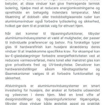
betyder, at disse vinduer kan give fremragende termisk
isolering, hjælpe med at reducere energiomkostningerne og
opretholde en behagelig indendørs temperatur. Med
tilsætning af dobbelt- eller tredobbeltglaserede ruder kan
aluminiumsvinduer også forbedre lydisolering og sikkerhed,
hvilket gør dem til et praktisk valg for ethvert hjem.
Når det kommer til tilpasningsfunktioner, tilbyder
aluminiumsvinduesystemer et væld af muligheder, der passer
til individuelle præferencer og behov. Fra forskellige typer
glas til hardwarefinish kan husejere skræddersy deres
vinduer til at imødekomme specifikke krav. For eksempel kan
lav-E-glasbelægninger forbedre energieffektiviteten ved at
reducere varmeoverførsel, mens tonet eller mønstret glas kan
give privatlivets fred og UV-beskyttelse. Derudover kan
hardwareindstillinger såsom håndtagsstilarter og
låsemekanismer vælges til at forbedre funktionalitet og
sikkerhed.
Afslutningsvis er aluminiumsvinduesystemer en smart
investering for husejere, der ønsker at forbedre udseendet
og ydeevnen i deres hjem. Med en bred vifte af
designindstillinger og tilpasningsfunktioner tilgængelige,
tilbyder disse vinduer både æstetisk appel og praktisk