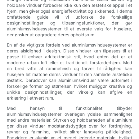
holdbare vinduer forbedrer ikke kun den æstetiske appel i et
hjem, men giver også energieffektivitet og sikkerhed. I denne
omfattende guide vil vi udforske de forskellige
designindstillinger og tilpasningsfunktioner, der gør
aluminiumsvinduesystemer til et øverste valg for husejere,
der ønsker at opgradere deres opholdsrum.
En af de vigtigste fordele ved aluminiumsvinduesystemer er
deres alsidighed i design. Disse vinduer kan tilpasses til at
passe til enhver arkitektonisk stil, hvad enten det er et
moderne urban loft eller et traditionelt forstæderhjem. Med
en bred vifte af rammefinish og farver til rådighed kan
husejere let matche deres vinduer til den samlede æstetiske
æstetik. Derudover kan aluminiumsvinduer være udformet i
forskellige former og størrelser, hvilket muliggør kreative og
unikke designindstillinger, der virkelig kan afgive en
erklæring i ethvert rum.
Med hensyn til funktionalitet tilbyder
aluminiumsvinduesystemer overlegen ydelse sammenlignet
med andre materialer. Styrken og holdbarheden af ​​aluminium
gør disse vinduer modstandsdygtige over for fordrejning,
revner og falmning, hvilket sikrer langvarig pålidelighed.
Endvidere er aluminium et meget ledende materiale, hvilket