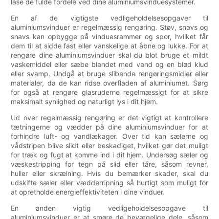
låse de fulde fordele ved dine aluminiumsvinduesystemer.
En af de vigtigste vedligeholdelsesopgaver til
aluminiumsvinduer er regelmæssig rengøring. Støv, snavs og
snavs kan opbygge på vinduesrammer og spor, hvilket får
dem til at sidde fast eller vanskelige at åbne og lukke. For at
rengøre dine aluminiumsvinduer skal du blot bruge et mildt
vaskemiddel eller sæbe blandet med vand og en blød klud
eller svamp. Undgå at bruge slibende rengøringsmidler eller
materialer, da de kan ridse overfladen af ​​aluminiumet. Sørg
for også at rengøre glasruderne regelmæssigt for at sikre
maksimalt synlighed og naturligt lys i dit hjem.
Ud over regelmæssig rengøring er det vigtigt at kontrollere
tætningerne og vædder på dine aluminiumsvinduer for at
forhindre luft- og vandlækager. Over tid kan sælerne og
vådstripen blive slidt eller beskadiget, hvilket gør det muligt
for træk og fugt at komme ind i dit hjem. Undersøg sæler og
væskestripping for tegn på slid eller tåre, såsom revner,
huller eller skrælning. Hvis du bemærker skader, skal du
udskifte sæler eller vædderripning så hurtigt som muligt for
at opretholde energieffektiviteten i dine vinduer.
En anden vigtig vedligeholdelsesopgave til
aluminiumsvinduer er at smøre de bevægelige dele, såsom