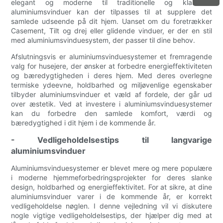
elegant og moderne til traditionelle og klassiske
aluminiumsvinduer kan der tilpasses til at supplere det
samlede udseende på dit hjem. Uanset om du foretrækker
Casement, Tilt og drej eller glidende vinduer, er der en stil
med aluminiumsvinduesystem, der passer til dine behov.
Afslutningsvis er aluminiumsvinduesystemer et fremragende
valg for husejere, der ønsker at forbedre energieffektiviteten
og bæredygtigheden i deres hjem. Med deres overlegne
termiske ydeevne, holdbarhed og miljøvenlige egenskaber
tilbyder aluminiumsvinduer et væld af fordele, der går ud
over æstetik. Ved at investere i aluminiumsvinduesystemer
kan du forbedre den samlede komfort, værdi og
bæredygtighed i dit hjem i de kommende år.
- Vedligeholdelsestips til langvarige
aluminiumsvinduer
Aluminiumsvinduesystemer er blevet mere og mere populære
i moderne hjemmeforbedringsprojekter for deres slanke
design, holdbarhed og energieffektivitet. For at sikre, at dine
aluminiumsvinduer varer i de kommende år, er korrekt
vedligeholdelse nøglen. I denne vejledning vil vi diskutere
nogle vigtige vedligeholdelsestips, der hjælper dig med at