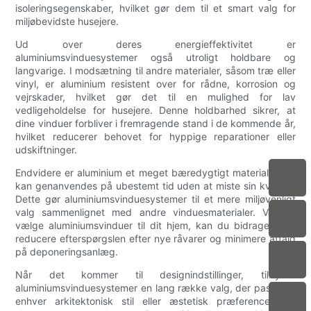
isoleringsegenskaber, hvilket gør dem til et smart valg for
miljøbevidste husejere.
Ud over deres energieffektivitet er
aluminiumsvinduesystemer også utroligt holdbare og
langvarige. I modsætning til andre materialer, såsom træ eller
vinyl, er aluminium resistent over for rådne, korrosion og
vejrskader, hvilket gør det til en mulighed for lav
vedligeholdelse for husejere. Denne holdbarhed sikrer, at
dine vinduer forbliver i fremragende stand i de kommende år,
hvilket reducerer behovet for hyppige reparationer eller
udskiftninger.
Endvidere er aluminium et meget bæredygtigt materiale, der
kan genanvendes på ubestemt tid uden at miste sin kvalitet.
Dette gør aluminiumsvinduesystemer til et mere miljøvenligt
valg sammenlignet med andre vinduesmaterialer. Ved at
vælge aluminiumsvinduer til dit hjem, kan du bidrage til at
reducere efterspørgslen efter nye råvarer og minimere affald
på deponeringsanlæg.
Når det kommer til designindstillinger, tilbyder
aluminiumsvinduesystemer en lang række valg, der passer til
enhver arkitektonisk stil eller æstetisk præference. Fra