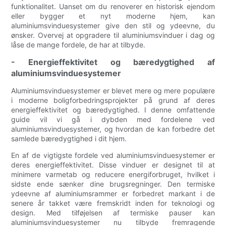
funktionalitet. Uanset om du renoverer en historisk ejendom
eller bygger et nyt moderne hjem, kan
aluminiumsvinduesystemer give den stil og ydeevne, du
ønsker. Overvej at opgradere til aluminiumsvinduer i dag og
låse de mange fordele, de har at tilbyde.
- Energieffektivitet og bæredygtighed af
aluminiumsvinduesystemer
Aluminiumsvinduesystemer er blevet mere og mere populære
i moderne boligforbedringsprojekter på grund af deres
energieffektivitet og bæredygtighed. I denne omfattende
guide vil vi gå i dybden med fordelene ved
aluminiumsvinduesystemer, og hvordan de kan forbedre det
samlede bæredygtighed i dit hjem.
En af de vigtigste fordele ved aluminiumsvinduesystemer er
deres energieffektivitet. Disse vinduer er designet til at
minimere varmetab og reducere energiforbruget, hvilket i
sidste ende sænker dine brugsregninger. Den termiske
ydeevne af aluminiumsrammer er forbedret markant i de
senere år takket være fremskridt inden for teknologi og
design. Med tilføjelsen af ​​termiske pauser kan
aluminiumsvinduesystemer nu tilbyde fremragende