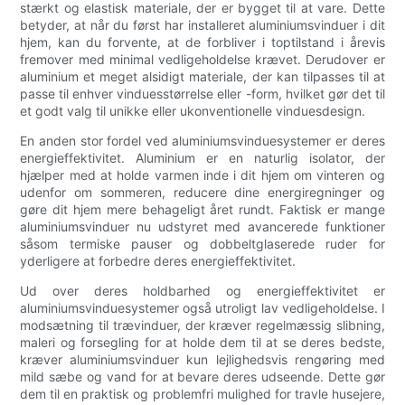
stærkt og elastisk materiale, der er bygget til at vare. Dette
betyder, at når du først har installeret aluminiumsvinduer i dit
hjem, kan du forvente, at de forbliver i toptilstand i årevis
fremover med minimal vedligeholdelse krævet. Derudover er
aluminium et meget alsidigt materiale, der kan tilpasses til at
passe til enhver vinduesstørrelse eller -form, hvilket gør det til
et godt valg til unikke eller ukonventionelle vinduesdesign.
En anden stor fordel ved aluminiumsvinduesystemer er deres
energieffektivitet. Aluminium er en naturlig isolator, der
hjælper med at holde varmen inde i dit hjem om vinteren og
udenfor om sommeren, reducere dine energiregninger og
gøre dit hjem mere behageligt året rundt. Faktisk er mange
aluminiumsvinduer nu udstyret med avancerede funktioner
såsom termiske pauser og dobbeltglaserede ruder for
yderligere at forbedre deres energieffektivitet.
Ud over deres holdbarhed og energieffektivitet er
aluminiumsvinduesystemer også utroligt lav vedligeholdelse. I
modsætning til trævinduer, der kræver regelmæssig slibning,
maleri og forsegling for at holde dem til at se deres bedste,
kræver aluminiumsvinduer kun lejlighedsvis rengøring med
mild sæbe og vand for at bevare deres udseende. Dette gør
dem til en praktisk og problemfri mulighed for travle husejere,