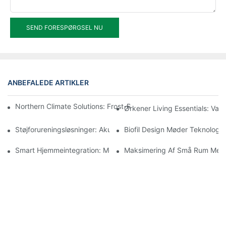
SEND FORESPØRGSEL NU
ANBEFALEDE ARTIKLER
Northern Climate Solutions: Frost-Resistente Aluminiumsvindue
Ørkener Living Essentials: Va
Støjforureningsløsninger: Akustiske Aluminiumsvinduesystemer 
Biofil Design Møder Teknolog
Smart Hjemmeintegration: Moderne Aluminiumsvinduesystemer 
Maksimering Af Små Rum Med