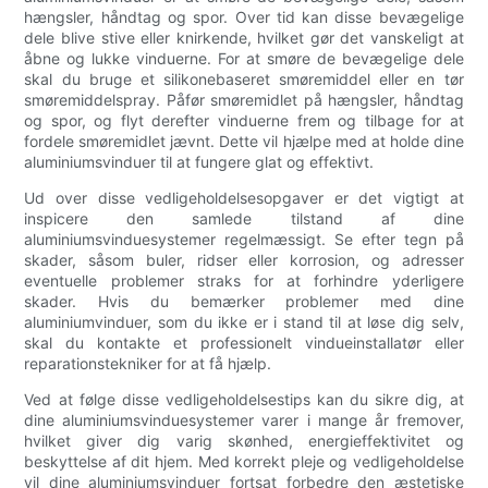
hængsler, håndtag og spor. Over tid kan disse bevægelige
dele blive stive eller knirkende, hvilket gør det vanskeligt at
åbne og lukke vinduerne. For at smøre de bevægelige dele
skal du bruge et silikonebaseret smøremiddel eller en tør
smøremiddelspray. Påfør smøremidlet på hængsler, håndtag
og spor, og flyt derefter vinduerne frem og tilbage for at
fordele smøremidlet jævnt. Dette vil hjælpe med at holde dine
aluminiumsvinduer til at fungere glat og effektivt.
Ud over disse vedligeholdelsesopgaver er det vigtigt at
inspicere den samlede tilstand af dine
aluminiumsvinduesystemer regelmæssigt. Se efter tegn på
skader, såsom buler, ridser eller korrosion, og adresser
eventuelle problemer straks for at forhindre yderligere
skader. Hvis du bemærker problemer med dine
aluminiumvinduer, som du ikke er i stand til at løse dig selv,
skal du kontakte et professionelt vindueinstallatør eller
reparationstekniker for at få hjælp.
Ved at følge disse vedligeholdelsestips kan du sikre dig, at
dine aluminiumsvinduesystemer varer i mange år fremover,
hvilket giver dig varig skønhed, energieffektivitet og
beskyttelse af dit hjem. Med korrekt pleje og vedligeholdelse
vil dine aluminiumsvinduer fortsat forbedre den æstetiske