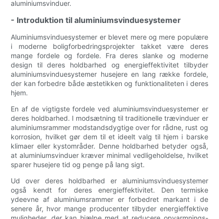
aluminiumsvinduer.
- Introduktion til aluminiumsvinduesystemer
Aluminiumsvinduesystemer er blevet mere og mere populære
i moderne boligforbedringsprojekter takket være deres
mange fordele og fordele. Fra deres slanke og moderne
design til deres holdbarhed og energieffektivitet tilbyder
aluminiumsvinduesystemer husejere en lang række fordele,
der kan forbedre både æstetikken og funktionaliteten i deres
hjem.
En af de vigtigste fordele ved aluminiumsvinduesystemer er
deres holdbarhed. I modsætning til traditionelle trævinduer er
aluminiumsrammer modstandsdygtige over for rådne, rust og
korrosion, hvilket gør dem til et ideelt valg til hjem i barske
klimaer eller kystområder. Denne holdbarhed betyder også,
at aluminiumsvinduer kræver minimal vedligeholdelse, hvilket
sparer husejere tid og penge på lang sigt.
Ud over deres holdbarhed er aluminiumsvinduesystemer
også kendt for deres energieffektivitet. Den termiske
ydeevne af aluminiumsrammer er forbedret markant i de
senere år, hvor mange producenter tilbyder energieffektive
muligheder, der kan hjælpe med at reducere opvarmnings-