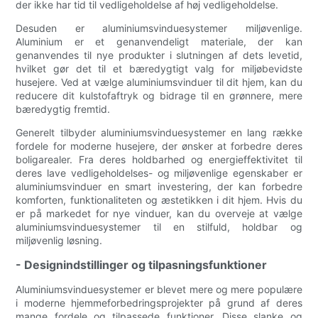
der ikke har tid til vedligeholdelse af høj vedligeholdelse.
Desuden er aluminiumsvinduesystemer miljøvenlige.
Aluminium er et genanvendeligt materiale, der kan
genanvendes til nye produkter i slutningen af ​​dets levetid,
hvilket gør det til et bæredygtigt valg for miljøbevidste
husejere. Ved at vælge aluminiumsvinduer til dit hjem, kan du
reducere dit kulstofaftryk og bidrage til en grønnere, mere
bæredygtig fremtid.
Generelt tilbyder aluminiumsvinduesystemer en lang række
fordele for moderne husejere, der ønsker at forbedre deres
boligarealer. Fra deres holdbarhed og energieffektivitet til
deres lave vedligeholdelses- og miljøvenlige egenskaber er
aluminiumsvinduer en smart investering, der kan forbedre
komforten, funktionaliteten og æstetikken i dit hjem. Hvis du
er på markedet for nye vinduer, kan du overveje at vælge
aluminiumsvinduesystemer til en stilfuld, holdbar og
miljøvenlig løsning.
- Designindstillinger og tilpasningsfunktioner
Aluminiumsvinduesystemer er blevet mere og mere populære
i moderne hjemmeforbedringsprojekter på grund af deres
mange fordele og tilpassede funktioner. Disse slanke og