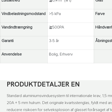
Lufttæthed
≦0,4 m³ (㎡t)
Glas
Vindbelastningsmodstand
>5 kPa
Farve
Vandindtrængning
≧500PA
Håndvær
Garanti
3-5 år
Åbningsst
Anvendelse
Bolig, Erhverv
PRODUKTDETALJER EN
Standard aluminiumsvinduesystem til internationale krav, 1,5
20A + 5 mm hulrum. Det originale kvartsstenglas, fyldt med ar
reducere risikoen for selveksplosion af glasset forårsaget af