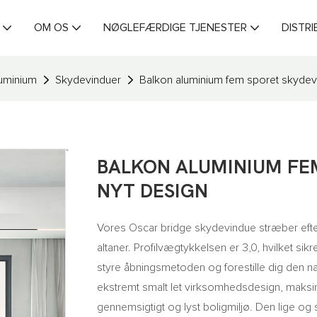
OM OS
NØGLEFÆRDIGE TJENESTER
DISTR
luminium
Skydevinduer
Balkon aluminium fem sporet skydev
BALKON ALUMINIUM FE
NYT DESIGN
Vores Oscar bridge skydevindue stræber efter ul
altaner. Profilvægtykkelsen er 3,0, hvilket sikr
styre åbningsmetoden og forestille dig den n
ekstremt smalt let virksomhedsdesign, maksim
gennemsigtigt og lyst boligmiljø. Den lige og 