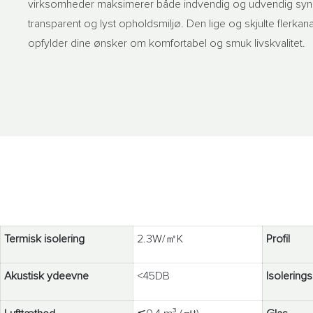
virksomheder maksimerer både indvendig og udvendig synl
transparent og lyst opholdsmiljø. Den lige og skjulte flerkan
opfylder dine ønsker om komfortabel og smuk livskvalitet.
Termisk isolering
2.3W/㎡K
Profil
Akustisk ydeevne
<45DB
Isolering