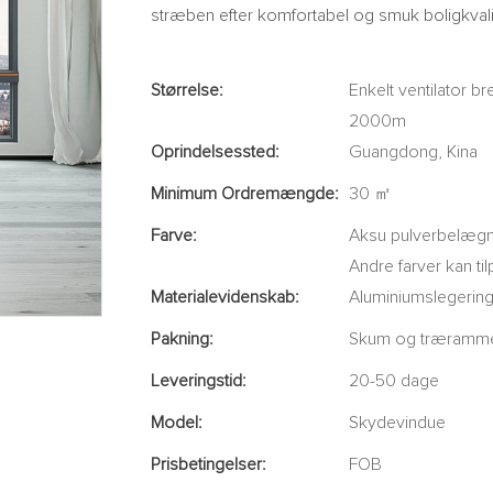
stræben efter komfortabel og smuk boligkvali
Størrelse:
Enkelt ventilator
2000m
Oprindelsessted:
Guangdong, Kina
Minimum Ordremængde:
30 ㎡
Farve:
Aksu pulverbelægnin
Andre farver kan ti
Materialevidenskab:
Aluminiumslegerin
Pakning:
Skum og træramme
Leveringstid:
20-50 dage
Model:
Skydevindue
Prisbetingelser:
FOB