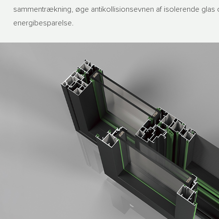
sammentrækning, øge antikollisionsevnen af ​​isolerende glas 
energibesparelse.