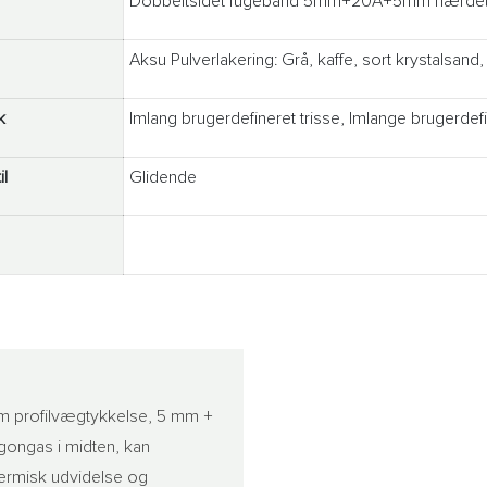
Dobbeltsidet fugebånd 5mm+20A+5mm hærdet
Aksu Pulverlakering: Grå, kaffe, sort krystalsand,
k
Imlang brugerdefineret trisse, Imlange brugerde
il
Glidende
 mm profilvægtykkelse, 5 mm +
gongas i midten, kan
 termisk udvidelse og