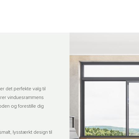
r det perfekte valg til
 sikrer vinduesrammens
oden og forestille dig
lt, lysstærkt design til