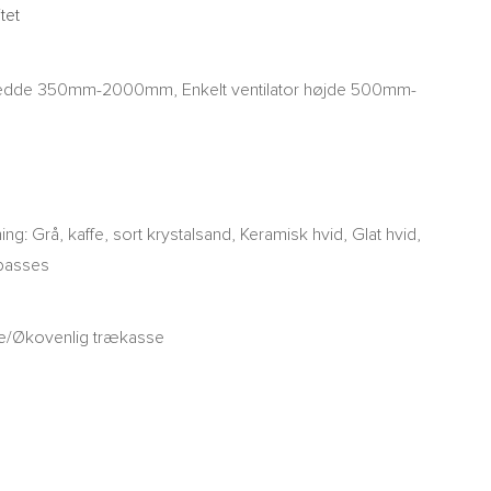
tet
 bredde 350mm-2000mm, Enkelt ventilator højde 500mm-
g: Grå, kaffe, sort krystalsand, Keramisk hvid, Glat hvid,
lpasses
g
/Økovenlig trækasse