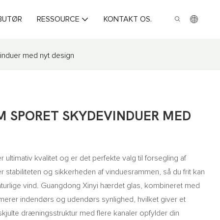
IBUTØR
RESSOURCE
KONTAKT OS.
induer med nyt design
M SPORET SKYDEVINDUER MED
timativ kvalitet og er det perfekte valg til forsegling af
er stabiliteten og sikkerheden af ​​vinduesrammen, så du frit kan
aturlige vind. Guangdong Xinyi hærdet glas, kombineret med
erer indendørs og udendørs synlighed, hvilket giver et
skjulte dræningsstruktur med flere kanaler opfylder din