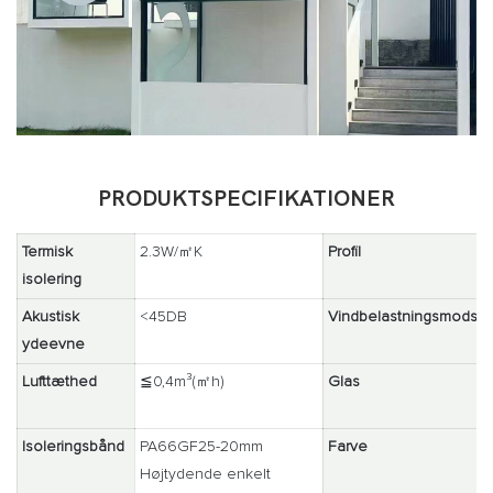
PRODUKTSPECIFIKATIONER
Termisk
2.3W/㎡K
Profil
isolering
Akustisk
<45DB
Vindbelastningsmodsta
ydeevne
Lufttæthed
≦0,4m³(㎡h)
Glas
Isoleringsbånd
PA66GF25-20mm
Farve
Højtydende enkelt