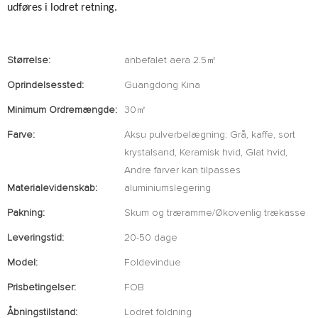
udføres i lodret retning.
Størrelse:
anbefalet aera 2.5㎡
Oprindelsessted:
Guangdong Kina
Minimum Ordremængde:
30㎡
Farve:
Aksu pulverbelægning: Grå, kaffe, sort
krystalsand, Keramisk hvid, Glat hvid,
Andre farver kan tilpasses
Materialevidenskab:
aluminiumslegering
Pakning:
Skum og træramme/Økovenlig trækasse
Leveringstid:
20-50 dage
Model:
Foldevindue
Prisbetingelser:
FOB
Åbningstilstand:
Lodret foldning