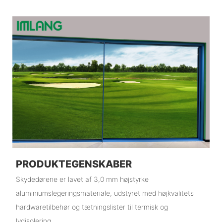
PRODUKTEGENSKABER
Skydedørene er lavet af 3,0 mm højstyrke
aluminiumslegeringsmateriale, udstyret med højkvalitets
hardwaretilbehør og tætningslister til termisk og
lydisolering.