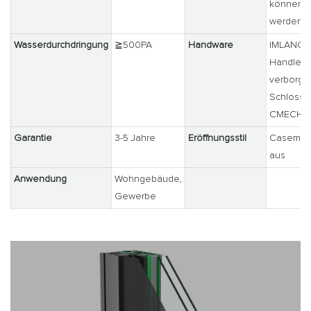
können a
werden
Wasserdurchdringung
≧500PA
Handware
IMLANG 
Handle u
verborge
Schloss, 
CMECH -
Garantie
3-5 Jahre
Eröffnungsstil
Casemen
aus
Anwendung
Wohngebäude,
Gewerbe