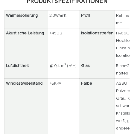
PRODUKTSPEZIFIKATIONEN
Wärmeisolierung
2.3W/㎡K
Profil
Rahmenbr
mm
Akustische Leistung
<45DB
Isolationsstreifen
PA66GF
Hochleis
Einzelhö
Isolations
Luftdichtheit
≦ 0,4 m³ (㎡H)
Glas
5mm+20
hartes Gl
Windlastwiderstand
>5KPA
Farbe
ASSU
Pulverbe
Grau, Kaf
schwarze
Kristalls
weiß, glat
andere F