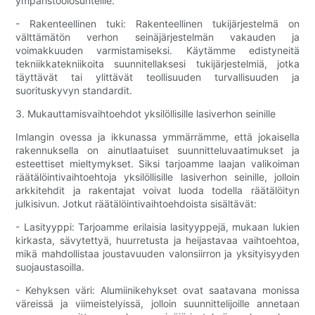
ympäristöolosuhteille.
- Rakenteellinen tuki: Rakenteellinen tukijärjestelmä on
välttämätön verhon seinäjärjestelmän vakauden ja
voimakkuuden varmistamiseksi. Käytämme edistyneitä
tekniikkatekniikoita suunnitellaksesi tukijärjestelmiä, jotka
täyttävät tai ylittävät teollisuuden turvallisuuden ja
suorituskyvyn standardit.
3. Mukauttamisvaihtoehdot yksilöllisille lasiverhon seinille
Imlangin ovessa ja ikkunassa ymmärrämme, että jokaisella
rakennuksella on ainutlaatuiset suunnitteluvaatimukset ja
esteettiset mieltymykset. Siksi tarjoamme laajan valikoiman
räätälöintivaihtoehtoja yksilöllisille lasiverhon seinille, jolloin
arkkitehdit ja rakentajat voivat luoda todella räätälöityn
julkisivun. Jotkut räätälöintivaihtoehdoista sisältävät:
- Lasityyppi: Tarjoamme erilaisia ​​lasityyppejä, mukaan lukien
kirkasta, sävytettyä, huurretusta ja heijastavaa vaihtoehtoa,
mikä mahdollistaa joustavuuden valonsiirron ja yksityisyyden
suojaustasoilla.
- Kehyksen väri: Alumiinikehykset ovat saatavana monissa
väreissä ja viimeistelyissä, jolloin suunnittelijoille annetaan