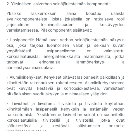
2. Yksinäisen lasiverhon seinäjärjestelmän komponentit
Yksikkö lasikerroksen seinä koostuu useista
avainkomponenteista, joista jokaisella on ratkaiseva rooli
järjestelmän toiminnallisuuden ja kestävyyden
varmistamisessa. Pääkomponentit sisältävät:
- Lasipaneelit: Nämä ovat verhon seinäjärjestelmän näkyvin
osa, joka tarjoaa luonnollisen valon ja selkeän kuvan
ympäristöstä. Lasipaneelimme on valmistettu
korkealaatuisista, energiatehokkaista materiaaleista, jotka
tarjoavat erinomaisia ​​lämmöneristys- ja
äänieristysominaisuuksia.
- Alumiinikehykset: Kehykset pitävät lasipaneelit paikoillaan ja
kiinnitetään rakennuksen rakenteeseen. Alumiinikehyksemme
ovat kevyitä, kestäviä ja korroosiokestävää, varmistaen
pitkäaikaisen suorituskyvyn ja minimaalisen ylläpidon.
- Tiivisteet ja tiivisteet: Tiivisteitä ja tiivisteitä käytetään
kiinnittämään lasipaneelit kehyksiin ja estämään veden
tunkeutumista. Yksikkömme lasiverhon seinät on suunniteltu
korkealaatuisilla tiivisteillä ja tiivisteillä, jotka ovat
säänkestäviä ja kestävät altistumisen ankarille