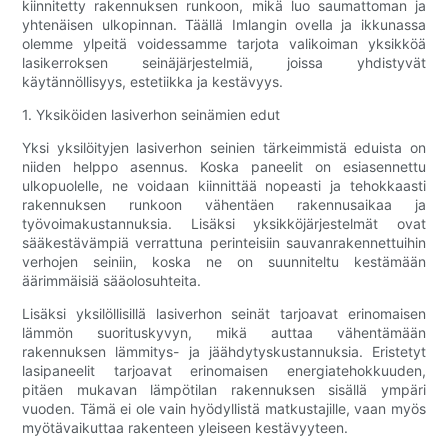
kiinnitetty rakennuksen runkoon, mikä luo saumattoman ja
yhtenäisen ulkopinnan. Täällä Imlangin ovella ja ikkunassa
olemme ylpeitä voidessamme tarjota valikoiman yksikköä
lasikerroksen seinäjärjestelmiä, joissa yhdistyvät
käytännöllisyys, estetiikka ja kestävyys.
1. Yksiköiden lasiverhon seinämien edut
Yksi yksilöityjen lasiverhon seinien tärkeimmistä eduista on
niiden helppo asennus. Koska paneelit on esiasennettu
ulkopuolelle, ne voidaan kiinnittää nopeasti ja tehokkaasti
rakennuksen runkoon vähentäen rakennusaikaa ja
työvoimakustannuksia. Lisäksi yksikköjärjestelmät ovat
sääkestävämpiä verrattuna perinteisiin sauvanrakennettuihin
verhojen seiniin, koska ne on suunniteltu kestämään
äärimmäisiä sääolosuhteita.
Lisäksi yksilöllisillä lasiverhon seinät tarjoavat erinomaisen
lämmön suorituskyvyn, mikä auttaa vähentämään
rakennuksen lämmitys- ja jäähdytyskustannuksia. Eristetyt
lasipaneelit tarjoavat erinomaisen energiatehokkuuden,
pitäen mukavan lämpötilan rakennuksen sisällä ympäri
vuoden. Tämä ei ole vain hyödyllistä matkustajille, vaan myös
myötävaikuttaa rakenteen yleiseen kestävyyteen.