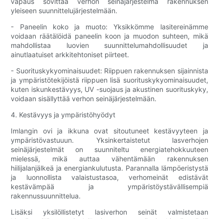
vapaus sovittaa verhon seinäjärjestelmä rakennuksen
yleiseen suunnittelujärjestelmään.
- Paneelin koko ja muoto: Yksikkömme lasitereinämme
voidaan räätälöidä paneelin koon ja muodon suhteen, mikä
mahdollistaa luovien suunnittelumahdollisuudet ja
ainutlaatuiset arkkitehtoniset piirteet.
- Suorituskykyominaisuudet: Riippuen rakennuksen sijainnista
ja ympäristötekijöistä riippuen lisä suorituskykyominaisuudet,
kuten iskunkestävyys, UV -suojaus ja akustinen suorituskyky,
voidaan sisällyttää verhon seinäjärjestelmään.
4. Kestävyys ja ympäristöhyödyt
Imlangin ovi ja ikkuna ovat sitoutuneet kestävyyteen ja
ympäristövastuuun. Yksinkertaistetut lasverhojen
seinäjärjestelmät on suunniteltu energiatehokkuuteen
mielessä, mikä auttaa vähentämään rakennuksen
hiilijalanjälkeä ja energiankulutusta. Parannalla lämpöeristystä
ja luonnollista valaistustasoa, verhomeinät edistävät
kestävämpää ja ympäristöystävällisempiä
rakennussuunnittelua.
Lisäksi yksilöllistetyt lasiverhon seinät valmistetaan