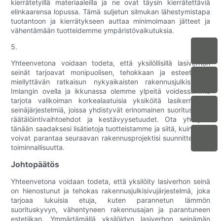
kierrätetyillä materiaaleilla ja ne ovat täysin kierrätettäviä
elinkaarensa lopussa. Tämä suljetun silmukan lähestymistapa
tuotantoon ja kierrätykseen auttaa minimoimaan jätteet ja
vähentämään tuotteidemme ympäristövaikutuksia.
5.
Yhteenvetona voidaan todeta, että yksilöllisillä lasiverhon
seinät tarjoavat monipuolisen, tehokkaan ja esteettisesti
miellyttävän ratkaisun nykyaikaisten rakennusjulkisivuille.
Imlangin ovella ja ikkunassa olemme ylpeitä voidessamme
tarjota valikoiman korkealaatuisia yksiköitä lasikerroksen
seinäjärjestelmiä, joissa yhdistyvät erinomainen suorituskyky,
räätälöintivaihtoehdot ja kestävyysetuudet. Ota yhteyttä
tänään saadaksesi lisätietoja tuotteistamme ja siitä, kuinka ne
voivat parantaa seuraavan rakennusprojektisi suunnittelua ja
toiminnallisuutta.
Johtopäätös
Yhteenvetona voidaan todeta, että yksilöity lasiverhon seinä
on hienostunut ja tehokas rakennusjulkisivujärjestelmä, joka
tarjoaa lukuisia etuja, kuten parannetun lämmön
suorituskyvyn, vähentyneen rakennusajan ja parantuneen
estetiikan. Ymmärtämällä yksilöidyn lasiverhon seinämän