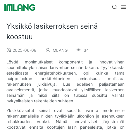
Yksikkö lasikerroksen seinä
koostuu
2025-06-08
IMLANG
34
Löydä monimutkaiset komponentit ja innovatiivinen
suunnittelu yksinäisen lasiverhon seinän takana. Tyylikkäästä
estetiikasta energiatehokkuuteen, opi kuinka tämä
huippuluokan arkkitehtoninen ominaisuus mullistaa
rakennuksen julkisivuja. Lue edelleen paljastamaan
avainelementit, jotka muodostavat yksilöllisen lasiverhon
seinämän ja miksi siitä on tulossa suosittu valinta
nykyaikaisten rakenteiden suhteen.
Yksikkölasetut seinät ovat suosittu valinta moderneille
rakennusmalleille niiden tyylikkään ulkonäön ja asennuksen
tehokkuuden vuoksi. Nämä innovatiiviset järjestelmät
koostuvat ennalta koottujen lasin paneeleista, jotka on