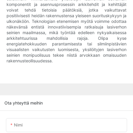
komponentit ja asennusprosessin arkkitehdit ja kehittäjät
voivat tehdä tietoisia päätöksiä, jotka vaikuttavat
positiivisesti heidän rakennustensa yleiseen suorituskykyyn ja
ulkonäköön. Teknologian etenemisen myötä voimme odottaa
näkevänsä entistä innovatiivisempia ratkaisuja lasiverhon
seinien maailmassa, mikä työntää edelleen nykyaikaisessa
arkkitehtuurissa mahdollisia rajoja. Olipa kyse
energiatehokkuuden parantamisesta tai silmiinpistävien
visuaalisten vaikutusten luomisesta, yksilöityjen lasiverhon
seinien monipuolisuus tekee niistä arvokkaan omaisuuden
rakennusteollisuudessa.
Ota yhteyttä meihin
Nimi