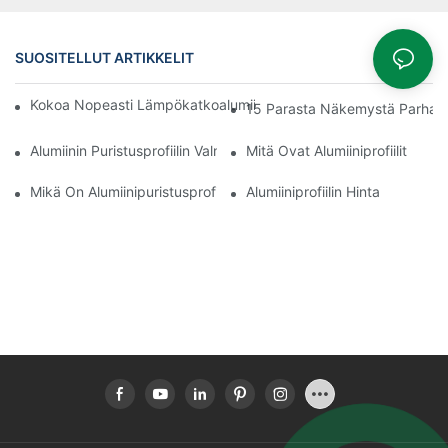
SUOSITELLUT ARTIKKELIT
Kokoa Nopeasti Lämpökatkoalumiiniprofiilista Valmistettu Aurin
15 Parasta Näkemystä Parhaista 
Alumiinin Puristusprofiilin Valmistusprosessi
Mitä Ovat Alumiiniprofiilit
Mikä On Alumiinipuristusprofiili
Alumiiniprofiilin Hinta