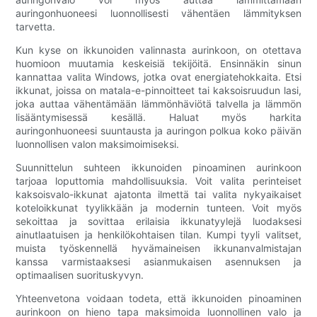
auringonhuoneesi luonnollisesti vähentäen lämmityksen
tarvetta.
Kun kyse on ikkunoiden valinnasta aurinkoon, on otettava
huomioon muutamia keskeisiä tekijöitä. Ensinnäkin sinun
kannattaa valita Windows, jotka ovat energiatehokkaita. Etsi
ikkunat, joissa on matala-e-pinnoitteet tai kaksoisruudun lasi,
joka auttaa vähentämään lämmönhäviötä talvella ja lämmön
lisääntymisessä kesällä. Haluat myös harkita
auringonhuoneesi suuntausta ja auringon polkua koko päivän
luonnollisen valon maksimoimiseksi.
Suunnittelun suhteen ikkunoiden pinoaminen aurinkoon
tarjoaa loputtomia mahdollisuuksia. Voit valita perinteiset
kaksoisvalo-ikkunat ajatonta ilmettä tai valita nykyaikaiset
koteloikkunat tyylikkään ja modernin tunteen. Voit myös
sekoittaa ja sovittaa erilaisia ​​ikkunatyylejä luodaksesi
ainutlaatuisen ja henkilökohtaisen tilan. Kumpi tyyli valitset,
muista työskennellä hyvämaineisen ikkunanvalmistajan
kanssa varmistaaksesi asianmukaisen asennuksen ja
optimaalisen suorituskyvyn.
Yhteenvetona voidaan todeta, että ikkunoiden pinoaminen
aurinkoon on hieno tapa maksimoida luonnollinen valo ja