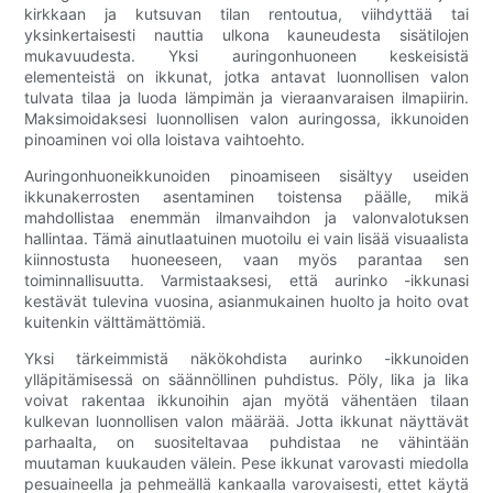
kirkkaan ja kutsuvan tilan rentoutua, viihdyttää tai
yksinkertaisesti nauttia ulkona kauneudesta sisätilojen
mukavuudesta. Yksi auringonhuoneen keskeisistä
elementeistä on ikkunat, jotka antavat luonnollisen valon
tulvata tilaa ja luoda lämpimän ja vieraanvaraisen ilmapiirin.
Maksimoidaksesi luonnollisen valon auringossa, ikkunoiden
pinoaminen voi olla loistava vaihtoehto.
Auringonhuoneikkunoiden pinoamiseen sisältyy useiden
ikkunakerrosten asentaminen toistensa päälle, mikä
mahdollistaa enemmän ilmanvaihdon ja valonvalotuksen
hallintaa. Tämä ainutlaatuinen muotoilu ei vain lisää visuaalista
kiinnostusta huoneeseen, vaan myös parantaa sen
toiminnallisuutta. Varmistaaksesi, että aurinko -ikkunasi
kestävät tulevina vuosina, asianmukainen huolto ja hoito ovat
kuitenkin välttämättömiä.
Yksi tärkeimmistä näkökohdista aurinko -ikkunoiden
ylläpitämisessä on säännöllinen puhdistus. Pöly, lika ja lika
voivat rakentaa ikkunoihin ajan myötä vähentäen tilaan
kulkevan luonnollisen valon määrää. Jotta ikkunat näyttävät
parhaalta, on suositeltavaa puhdistaa ne vähintään
muutaman kuukauden välein. Pese ikkunat varovasti miedolla
pesuaineella ja pehmeällä kankaalla varovaisesti, ettet käytä