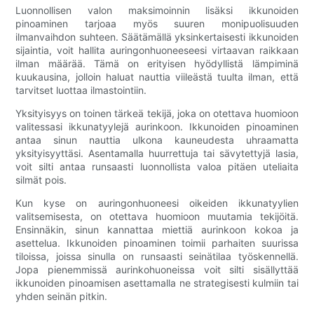
Luonnollisen valon maksimoinnin lisäksi ikkunoiden
pinoaminen tarjoaa myös suuren monipuolisuuden
ilmanvaihdon suhteen. Säätämällä yksinkertaisesti ikkunoiden
sijaintia, voit hallita auringonhuoneeseesi virtaavan raikkaan
ilman määrää. Tämä on erityisen hyödyllistä lämpiminä
kuukausina, jolloin haluat nauttia viileästä tuulta ilman, että
tarvitset luottaa ilmastointiin.
Yksityisyys on toinen tärkeä tekijä, joka on otettava huomioon
valitessasi ikkunatyylejä aurinkoon. Ikkunoiden pinoaminen
antaa sinun nauttia ulkona kauneudesta uhraamatta
yksityisyyttäsi. Asentamalla huurrettuja tai sävytettyjä lasia,
voit silti antaa runsaasti luonnollista valoa pitäen uteliaita
silmät pois.
Kun kyse on auringonhuoneesi oikeiden ikkunatyylien
valitsemisesta, on otettava huomioon muutamia tekijöitä.
Ensinnäkin, sinun kannattaa miettiä aurinkoon kokoa ja
asettelua. Ikkunoiden pinoaminen toimii parhaiten suurissa
tiloissa, joissa sinulla on runsaasti seinätilaa työskennellä.
Jopa pienemmissä aurinkohuoneissa voit silti sisällyttää
ikkunoiden pinoamisen asettamalla ne strategisesti kulmiin tai
yhden seinän pitkin.