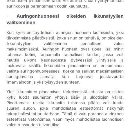
ikkunoiden pinoamisen taide voi auttaa sinua hyödyntämään
aurinkoon ja parantamaan kodin kauneutta.
- Auringonhuoneesi oikeiden ikkunatyylien
valitseminen
Kun kyse on täydellisen auringon huoneen luomisesta, yksi
tärkeimmistä päätöksistä, jotka sinun on tehtävä, on oikeiden
ikkunatyylien valitseminen luonnollisen valon
maksimoimiseksi. Auringon huoneet ovat upea lisä mihin
tahansa kotiin, tarjoamalla rauhallisen keidas, jossa voit
nauttia ulkona kauneudesta pysyessäsi viihtyisällä ja
mukavalla sisällä. Ikkunoiden pinoaminen on erinomainen
valinta auringonhuoneeseesi, koska ne sallivat maksimaalisen
auringonvaloa samalla kun tarjoavat joustavuutta
ilmanvaihdon ja yksityisyyden suhteen.
Yksi ikkunoiden pinoamisen tärkeimmistä eduista on niiden
kyky luoda saumaton yhteys sisä- ja ulkotilojen välillä.
Pinottamalla useita ikkunoita toistensa päälle voit luoda
suuren aukon, joka mahdollistaa esteettömät näkymät
takapihallesi tai puutarhaan. Tämä ei vain paranna aurinkoon
esteettistä vetovoimaa, vaan myös mahdollistaa luonnollisen
valon runsauden tulvan tilaa.