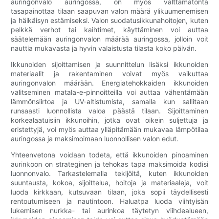
auringonvalo auringossa, on myös välttämätöntä
tasapainottaa tilaan saapuvan valon määrä ylikuumenemisen
ja häikäisyn estämiseksi. Valon suodatusikkunahoitojen, kuten
pelkkä verhot tai kaihtimet, käyttäminen voi auttaa
säätelemään auringonvalon määrää auringossa, jolloin voit
nauttia mukavasta ja hyvin valaistusta tilasta koko päivän.
Ikkunoiden sijoittamisen ja suunnittelun lisäksi ikkunoiden
materiaalit ja rakentaminen voivat myös vaikuttaa
auringonvalon määrään. Energiatehokkaiden ikkunoiden
valitseminen matala-e-pinnoitteilla voi auttaa vähentämään
lämmönsiirtoa ja UV-altistumista, samalla kun sallitaan
runsaasti luonnollista valoa päästä tilaan. Sijoittaminen
korkealaatuisiin ikkunoihin, jotka ovat oikein suljettuja ja
eristettyjä, voi myös auttaa ylläpitämään mukavaa lämpötilaa
auringossa ja maksimoimaan luonnollisen valon edut.
Yhteenvetona voidaan todeta, että ikkunoiden pinoaminen
aurinkoon on strateginen ja tehokas tapa maksimoida kodisi
luonnonvalo. Tarkastelemalla tekijöitä, kuten ikkunoiden
suuntausta, kokoa, sijoittelua, hoitoja ja materiaaleja, voit
luoda kirkkaan, kutsuvaan tilaan, joka sopii täydellisesti
rentoutumiseen ja nautintoon. Haluatpa luoda viihtyisän
lukemisen nurkka- tai aurinkoa täytetyn viihdealueen,