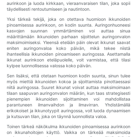
aurinkoon ja luoda kirkkaan, vieraanvaraisen tilan, joka sopii
täydellisesti rentoutumiseen ja nautintoon.
Yksi tärkeä tekijä, joka on otettava huomioon ikkunoiden
pinoamisessa aurinkoon, on kodin suunta. Auringonhuoneesi
kasvojen suunnan ymmärtäminen voi auttaa sinua
määrittämään ikkunoiden parhaan sijoittelun auringonvalon
maksimoimiseksi. Yleensä etelään päin olevat ikkunat saavat
eniten auringonvaloa koko päivän, mikä tekee niistä
ihanteellisia ikkunoiden pinoamiseen auringossa. Asettamalla
ikkunat aurinkoon eteläpuolelle, voit varmistaa, että tilasi
kylpee luonnollisessa valossa koko päivän.
Sen lisäksi, että otetaan huomioon kodin suunta, sinun tulee
myös miettiä ikkunoiden kokoa ja sijoittamista pinottaessasi
niitä auringossa. Suuret ikkunat voivat auttaa maksimoimaan
tilaan saapuvan auringonvalon määrän, kun taas strategisesti
pienempien ikkunoiden sijoittaminen voi mahdollistaa
parantuneen ilmanvaihdon ja ilmavirran. Yhdistämällä
erikokoiset ja ikkunotyypit auringossa, voit luoda dynaamisen
ja kutsuvan tilan, joka on täynnä luonnollista valoa.
Toinen tärkeä näkökulma ikkunoiden pinoamisessa aurinkoon
on ikkunahoitojen käyttö. Vaikka on tärkeää maksimoida