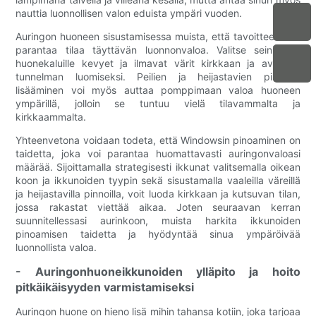
nauttia luonnollisen valon eduista ympäri vuoden.
Auringon huoneen sisustamisessa muista, että tavoitteena on
parantaa tilaa täyttävän luonnonvaloa. Valitse seinille ja
huonekaluille kevyet ja ilmavat värit kirkkaan ja avoimen
tunnelman luomiseksi. Peilien ja heijastavien pintojen
lisääminen voi myös auttaa pomppimaan valoa huoneen
ympärillä, jolloin se tuntuu vielä tilavammalta ja
kirkkaammalta.
Yhteenvetona voidaan todeta, että Windowsin pinoaminen on
taidetta, joka voi parantaa huomattavasti auringonvaloasi
määrää. Sijoittamalla strategisesti ikkunat valitsemalla oikean
koon ja ikkunoiden tyypin sekä sisustamalla vaaleilla väreillä
ja heijastavilla pinnoilla, voit luoda kirkkaan ja kutsuvan tilan,
jossa rakastat viettää aikaa. Joten seuraavan kerran
suunnitellessasi aurinkoon, muista harkita ikkunoiden
pinoamisen taidetta ja hyödyntää sinua ympäröivää
luonnollista valoa.
- Auringonhuoneikkunoiden ylläpito ja hoito
pitkäikäisyyden varmistamiseksi
Auringon huone on hieno lisä mihin tahansa kotiin, joka tarjoaa