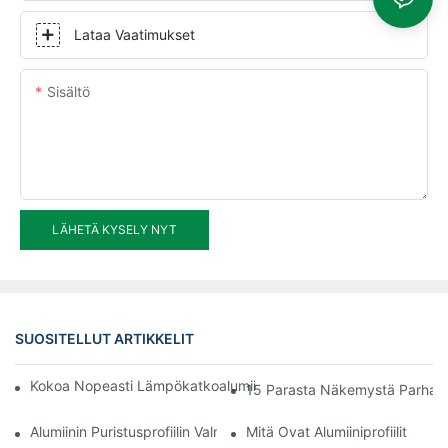
Lataa Vaatimukset
Sisältö
LÄHETÄ KYSELY NYT
SUOSITELLUT ARTIKKELIT
Kokoa Nopeasti Lämpökatkoalumiiniprofiilista Valmistettu Aurin
15 Parasta Näkemystä Parhaista 
Alumiinin Puristusprofiilin Valmistusprosessi
Mitä Ovat Alumiiniprofiilit