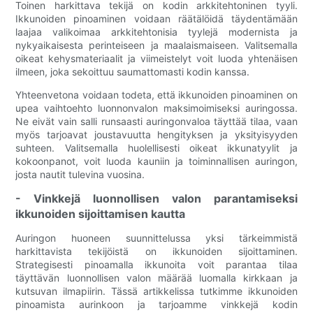
Toinen harkittava tekijä on kodin arkkitehtoninen tyyli.
Ikkunoiden pinoaminen voidaan räätälöidä täydentämään
laajaa valikoimaa arkkitehtonisia tyylejä modernista ja
nykyaikaisesta perinteiseen ja maalaismaiseen. Valitsemalla
oikeat kehysmateriaalit ja viimeistelyt voit luoda yhtenäisen
ilmeen, joka sekoittuu saumattomasti kodin kanssa.
Yhteenvetona voidaan todeta, että ikkunoiden pinoaminen on
upea vaihtoehto luonnonvalon maksimoimiseksi auringossa.
Ne eivät vain salli runsaasti auringonvaloa täyttää tilaa, vaan
myös tarjoavat joustavuutta hengityksen ja yksityisyyden
suhteen. Valitsemalla huolellisesti oikeat ikkunatyylit ja
kokoonpanot, voit luoda kauniin ja toiminnallisen auringon,
josta nautit tulevina vuosina.
- Vinkkejä luonnollisen valon parantamiseksi
ikkunoiden sijoittamisen kautta
Auringon huoneen suunnittelussa yksi tärkeimmistä
harkittavista tekijöistä on ikkunoiden sijoittaminen.
Strategisesti pinoamalla ikkunoita voit parantaa tilaa
täyttävän luonnollisen valon määrää luomalla kirkkaan ja
kutsuvan ilmapiirin. Tässä artikkelissa tutkimme ikkunoiden
pinoamista aurinkoon ja tarjoamme vinkkejä kodin