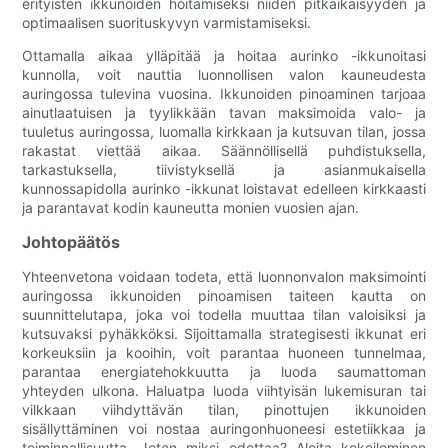
erityisten ikkunoiden hoitamiseksi niiden pitkäikäisyyden ja
optimaalisen suorituskyvyn varmistamiseksi.
Ottamalla aikaa ylläpitää ja hoitaa aurinko -ikkunoitasi
kunnolla, voit nauttia luonnollisen valon kauneudesta
auringossa tulevina vuosina. Ikkunoiden pinoaminen tarjoaa
ainutlaatuisen ja tyylikkään tavan maksimoida valo- ja
tuuletus auringossa, luomalla kirkkaan ja kutsuvan tilan, jossa
rakastat viettää aikaa. Säännöllisellä puhdistuksella,
tarkastuksella, tiivistyksellä ja asianmukaisella
kunnossapidolla aurinko -ikkunat loistavat edelleen kirkkaasti
ja parantavat kodin kauneutta monien vuosien ajan.
Johtopäätös
Yhteenvetona voidaan todeta, että luonnonvalon maksimointi
auringossa ikkunoiden pinoamisen taiteen kautta on
suunnittelutapa, joka voi todella muuttaa tilan valoisiksi ja
kutsuvaksi pyhäkköksi. Sijoittamalla strategisesti ikkunat eri
korkeuksiin ja kooihin, voit parantaa huoneen tunnelmaa,
parantaa energiatehokkuutta ja luoda saumattoman
yhteyden ulkona. Haluatpa luoda viihtyisän lukemisuran tai
vilkkaan viihdyttävän tilan, pinottujen ikkunoiden
sisällyttäminen voi nostaa auringonhuoneesi estetiikkaa ja
toiminnallisuutta. Joten miksi odottaa? Aloita kokeileminen