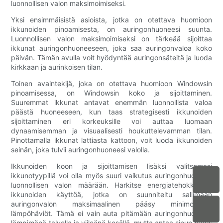
luonnollisen valon maksimoimiseksi.
Yksi ensimmäisistä asioista, jotka on otettava huomioon
ikkunoiden pinoamisesta, on auringonhuoneesi suunta.
Luonnollisen valon maksimoimiseksi on tärkeää sijoittaa
ikkunat auringonhuoneeseen, joka saa auringonvaloa koko
päivän. Tämän avulla voit hyödyntää auringonsäteitä ja luoda
kirkkaan ja aurinkoisen tilan.
Toinen avaintekijä, joka on otettava huomioon Windowsin
pinoamisessa, on Windowsin koko ja sijoittaminen.
Suuremmat ikkunat antavat enemmän luonnollista valoa
päästä huoneeseen, kun taas strategisesti ikkunoiden
sijoittaminen eri korkeuksille voi auttaa luomaan
dynaamisemman ja visuaalisesti houkuttelevamman tilan.
Pinottamalla ikkunat lattiasta kattoon, voit luoda ikkunoiden
seinän, joka tulvii auringonhuoneesi valolla.
Ikkunoiden koon ja sijoittamisen lisäksi valitsemasi
ikkunotyypillä voi olla myös suuri vaikutus auringonhuoneesi
luonnollisen valon määrään. Harkitse energiatehokkaiden
ikkunoiden käyttöä, jotka on suunniteltu sallimaan
auringonvalon maksimaalinen pääsy minimoimalla
lämpöhäviöt. Tämä ei vain auta pitämään auringonhuoneesi
lämpimänä talvella ja viileänä kesällä, mutta antaa sinun myös