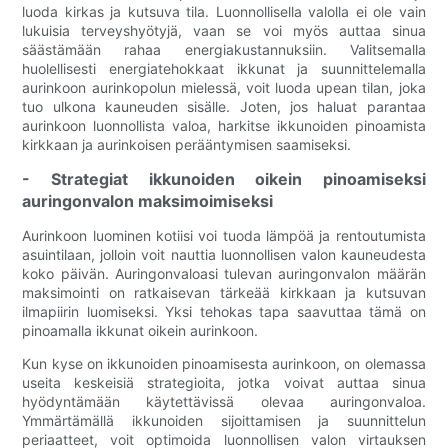
luoda kirkas ja kutsuva tila. Luonnollisella valolla ei ole vain
lukuisia terveyshyötyjä, vaan se voi myös auttaa sinua
säästämään rahaa energiakustannuksiin. Valitsemalla
huolellisesti energiatehokkaat ikkunat ja suunnittelemalla
aurinkoon aurinkopolun mielessä, voit luoda upean tilan, joka
tuo ulkona kauneuden sisälle. Joten, jos haluat parantaa
aurinkoon luonnollista valoa, harkitse ikkunoiden pinoamista
kirkkaan ja aurinkoisen perääntymisen saamiseksi.
- Strategiat ikkunoiden oikein pinoamiseksi
auringonvalon maksimoimiseksi
Aurinkoon luominen kotiisi voi tuoda lämpöä ja rentoutumista
asuintilaan, jolloin voit nauttia luonnollisen valon kauneudesta
koko päivän. Auringonvaloasi tulevan auringonvalon määrän
maksimointi on ratkaisevan tärkeää kirkkaan ja kutsuvan
ilmapiirin luomiseksi. Yksi tehokas tapa saavuttaa tämä on
pinoamalla ikkunat oikein aurinkoon.
Kun kyse on ikkunoiden pinoamisesta aurinkoon, on olemassa
useita keskeisiä strategioita, jotka voivat auttaa sinua
hyödyntämään käytettävissä olevaa auringonvaloa.
Ymmärtämällä ikkunoiden sijoittamisen ja suunnittelun
periaatteet, voit optimoida luonnollisen valon virtauksen