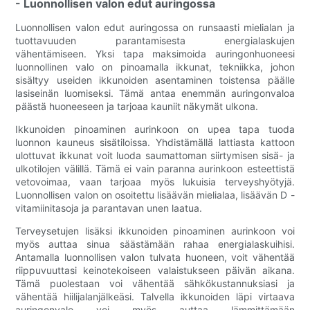
- Luonnollisen valon edut auringossa
Luonnollisen valon edut auringossa on runsaasti mielialan ja
tuottavuuden parantamisesta energialaskujen
vähentämiseen. Yksi tapa maksimoida auringonhuoneesi
luonnollinen valo on pinoamalla ikkunat, tekniikka, johon
sisältyy useiden ikkunoiden asentaminen toistensa päälle
lasiseinän luomiseksi. Tämä antaa enemmän auringonvaloa
päästä huoneeseen ja tarjoaa kauniit näkymät ulkona.
Ikkunoiden pinoaminen aurinkoon on upea tapa tuoda
luonnon kauneus sisätiloissa. Yhdistämällä lattiasta kattoon
ulottuvat ikkunat voit luoda saumattoman siirtymisen sisä- ja
ulkotilojen välillä. Tämä ei vain paranna aurinkoon esteettistä
vetovoimaa, vaan tarjoaa myös lukuisia terveyshyötyjä.
Luonnollisen valon on osoitettu lisäävän mielialaa, lisäävän D -
vitamiinitasoja ja parantavan unen laatua.
Terveysetujen lisäksi ikkunoiden pinoaminen aurinkoon voi
myös auttaa sinua säästämään rahaa energialaskuihisi.
Antamalla luonnollisen valon tulvata huoneen, voit vähentää
riippuvuuttasi keinotekoiseen valaistukseen päivän aikana.
Tämä puolestaan ​​voi vähentää sähkökustannuksiasi ja
vähentää hiilijalanjälkeäsi. Talvella ikkunoiden läpi virtaava
auringonvalo voi myös auttaa lämmittämään