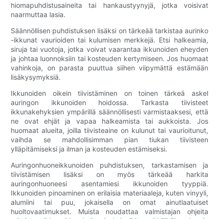
hiomapuhdistusaineita tai hankaustyynyjä, jotka voisivat
naarmuttaa lasia.
Säännöllisen puhdistuksen lisäksi on tärkeää tarkistaa aurinko
-ikkunat vaurioiden tai kulumisen merkkejä. Etsi halkeamia,
siruja tai vuotoja, jotka voivat vaarantaa ikkunoiden eheyden
ja johtaa luonnoksiin tai kosteuden kertymiseen. Jos huomaat
vahinkoja, on parasta puuttua siihen viipymättä estämään
lisäkysymyksiä.
Ikkunoiden oikein tiivistäminen on toinen tärkeä askel
auringon ikkunoiden hoidossa. Tarkasta tiivisteet
ikkunakehyksien ympärillä säännöllisesti varmistaaksesi, että
ne ovat ehjät ja vapaa halkeamista tai aukkoista. Jos
huomaat alueita, joilla tiivisteaine on kulunut tai vaurioitunut,
vaihda se mahdollisimman pian tiukan tiivisteen
ylläpitämiseksi ja ilman ja kosteuden estämiseksi.
Auringonhuoneikkunoiden puhdistuksen, tarkastamisen ja
tiivistämisen lisäksi on myös tärkeää harkita
auringonhuoneesi asentamiesi ikkunoiden tyyppiä.
Ikkunoiden pinoaminen on erilaisia ​​materiaaleja, kuten vinyyli,
alumiini tai puu, jokaisella on omat ainutlaatuiset
huoltovaatimukset. Muista noudattaa valmistajan ohjeita