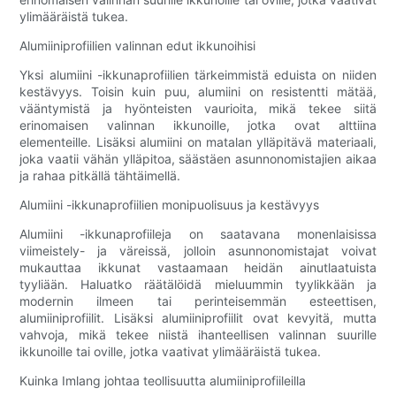
ylimääräistä tukea.
Alumiiniprofiilien valinnan edut ikkunoihisi
Yksi alumiini -ikkunaprofiilien tärkeimmistä eduista on niiden
kestävyys. Toisin kuin puu, alumiini on resistentti mätää,
vääntymistä ja hyönteisten vaurioita, mikä tekee siitä
erinomaisen valinnan ikkunoille, jotka ovat alttiina
elementeille. Lisäksi alumiini on matalan ylläpitävä materiaali,
joka vaatii vähän ylläpitoa, säästäen asunnonomistajien aikaa
ja rahaa pitkällä tähtäimellä.
Alumiini -ikkunaprofiilien monipuolisuus ja kestävyys
Alumiini -ikkunaprofiileja on saatavana monenlaisissa
viimeistely- ja väreissä, jolloin asunnonomistajat voivat
mukauttaa ikkunat vastaamaan heidän ainutlaatuista
tyyliään. Haluatko räätälöidä mieluummin tyylikkään ja
modernin ilmeen tai perinteisemmän esteettisen,
alumiiniprofiilit. Lisäksi alumiiniprofiilit ovat kevyitä, mutta
vahvoja, mikä tekee niistä ihanteellisen valinnan suurille
ikkunoille tai oville, jotka vaativat ylimääräistä tukea.
Kuinka Imlang johtaa teollisuutta alumiiniprofiileilla