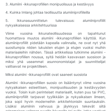
3. Alumiini -ikkunaprofiilien monipuolisuus ja kestävyys
4. Kuinka Imlang johtaa teollisuutta alumiiniprofiileilla
5. Ikkunasuunnittelun tulevaisuus: alumiiniprofiilit
nykyaikaisessa arkkitehtuurissa
Viime vuosina ikkunateollisuudessa on tapahtunut
huomattava muutos alumiini -ikkunaprofiilien käyttöä. Kun
alumiiniprofiilit pidetään kapealla valinnalla, ne ovat nyt yhä
suositumpia niiden lukuisten etujen ja etujen vuoksi muihin
materiaaleihin nähden. Tässä artikkelissa tutkimme alumiini -
ikkunaprofiilien nousua, syitä heidän kasvavaan suosioon ja
miksi yhä useammat asunnonomistajat ja suunnittelijat
valitsevat ne projektilleen.
Miksi alumiini -ikkunaprofiilit ovat saaneet suosiota
Alumiini -ikkunaprofiilien suosio on lisääntynyt viime vuosina
nykyaikaisen esteettisen, monipuolisuuden ja kestävyyden
vuoksi. Toisin kuin perinteiset materiaalit, kuten puu tai PVC,
alumiiniprofiilit tarjoavat tyylikkään ja nykyaikaisen ilmeen,
joka sopii hyvin moderneihin arkkitehtonisiin suuntauksiin.
Lisäksi alumiinin vahvuus ja jäykkyys tekevät siitä
erinomaisen valinnan suurille ikkunoille tai oville, jotka vaativat