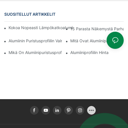
SUOSITELLUT ARTIKKELIT
Kokoa Nopeasti Lämpökatkoalumiiniprofiilista Valmistettu Aurin
15 Parasta Näkemystä Parhaista 
Alumiinin Puristusprofiilin Valmistusprosessi
Mitä Ovat Alumiiniprofiilit
Mikä On Alumiinipuristusprofiili
Alumiiniprofiilin Hinta