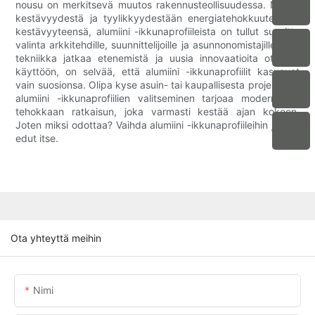
nousu on merkitsevä muutos rakennusteollisuudessa. Niiden
kestävyydestä ja tyylikkyydestään energiatehokkuuteen ja
kestävyyteensä, alumiini -ikkunaprofiileista on tullut suosittu
valinta arkkitehdille, suunnittelijoille ja asunnonomistajille. Kun
tekniikka jatkaa etenemistä ja uusia innovaatioita otetaan
käyttöön, on selvää, että alumiini -ikkunaprofiilit kasvavat
vain suosionsa. Olipa kyse asuin- tai kaupallisesta projektista,
alumiini -ikkunaprofiilien valitseminen tarjoaa modernin ja
tehokkaan ratkaisun, joka varmasti kestää ajan kokeen.
Joten miksi odottaa? Vaihda alumiini -ikkunaprofiileihin ja koe
edut itse.
Ota yhteyttä meihin
Nimi