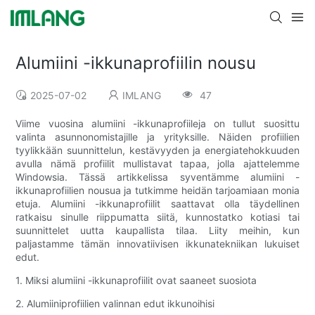
Alumiini -ikkunaprofiilin nousu
2025-07-02
IMLANG
47
Viime vuosina alumiini -ikkunaprofiileja on tullut suosittu
valinta asunnonomistajille ja yrityksille. Näiden profiilien
tyylikkään suunnittelun, kestävyyden ja energiatehokkuuden
avulla nämä profiilit mullistavat tapaa, jolla ajattelemme
Windowsia. Tässä artikkelissa syventämme alumiini -
ikkunaprofiilien nousua ja tutkimme heidän tarjoamiaan monia
etuja. Alumiini -ikkunaprofiilit saattavat olla täydellinen
ratkaisu sinulle riippumatta siitä, kunnostatko kotiasi tai
suunnittelet uutta kaupallista tilaa. Liity meihin, kun
paljastamme tämän innovatiivisen ikkunatekniikan lukuiset
edut.
1. Miksi alumiini -ikkunaprofiilit ovat saaneet suosiota
2. Alumiiniprofiilien valinnan edut ikkunoihisi