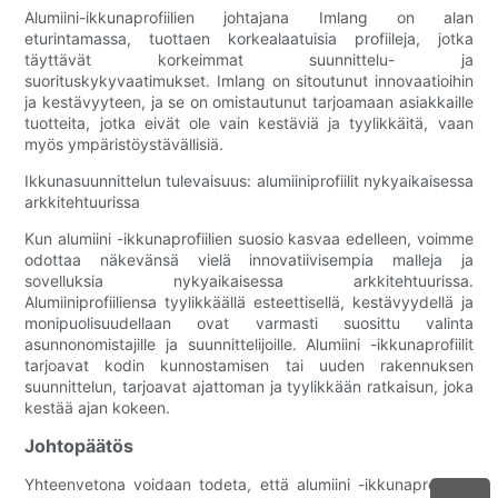
Alumiini-ikkunaprofiilien johtajana Imlang on alan
eturintamassa, tuottaen korkealaatuisia profiileja, jotka
täyttävät korkeimmat suunnittelu- ja
suorituskykyvaatimukset. Imlang on sitoutunut innovaatioihin
ja kestävyyteen, ja se on omistautunut tarjoamaan asiakkaille
tuotteita, jotka eivät ole vain kestäviä ja tyylikkäitä, vaan
myös ympäristöystävällisiä.
Ikkunasuunnittelun tulevaisuus: alumiiniprofiilit nykyaikaisessa
arkkitehtuurissa
Kun alumiini -ikkunaprofiilien suosio kasvaa edelleen, voimme
odottaa näkevänsä vielä innovatiivisempia malleja ja
sovelluksia nykyaikaisessa arkkitehtuurissa.
Alumiiniprofiiliensa tyylikkäällä esteettisellä, kestävyydellä ja
monipuolisuudellaan ovat varmasti suosittu valinta
asunnonomistajille ja suunnittelijoille. Alumiini -ikkunaprofiilit
tarjoavat kodin kunnostamisen tai uuden rakennuksen
suunnittelun, tarjoavat ajattoman ja tyylikkään ratkaisun, joka
kestää ajan kokeen.
Johtopäätös
Yhteenvetona voidaan todeta, että alumiini -ikkunaprofiilien