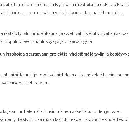
a arkkitehtuurissa lujuutensa ja tyylikkään muotoilunsa sekä poikkeuk
ltää joukon monimutkaisia ​​vaiheita korkeiden laatustandardien,
ka räätälöity
alumiiniset ikkunat ja ovet
valmistetut voivat antaa käs
aa lopputuotteen suorituskykyä ja pitkäikäisyyttä.
un inspiroida seuraavaan projektiisi yhdistämällä tyylin ja kestävyy
 alumiini-ikkunat ja -ovet valmistetaan askel askeleelta, aina suunni
nusvalmiiseen tuotteeseen.
malla ja suunnittelemalla. Ensimmäinen askel ikkunoiden ja ovien
älinen yhteistyö, joka määrittää ikkunoiden ja ovien tekniset tiedot