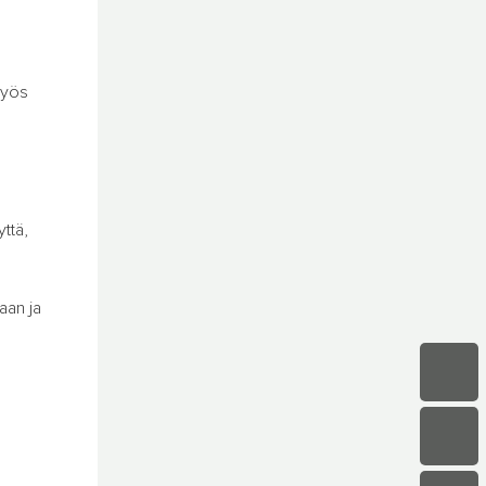
myös
yttä,
aan ja