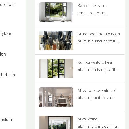
sellisen
Kaikki mitä sinun
tarvitsee tietää
räätälöidyistä alumiini-
ikkunoista
ityksen
Mitkä ovat räätälöityjen
alumiinipuristusprofiilie
n prosessit?
den
Kuinka valita oikea
alumiinipuristusprofiility
ttelusta
yppi
Miksi korkealaatuiset
alumiiniprofiilit ovat
tärkeitä
 halutun
Miksi valita
alumiiniprofiilit oviin ja