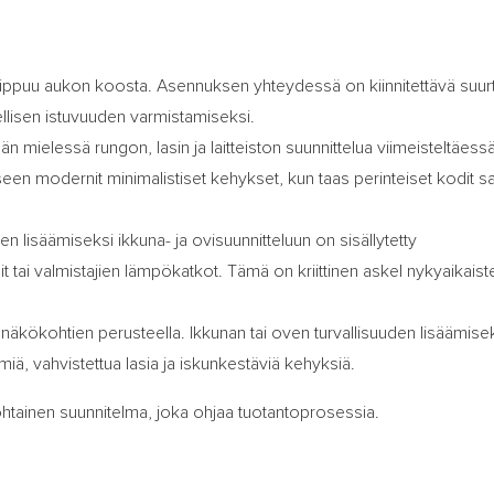
 riippuu aukon koosta. Asennuksen yhteydessä on kiinnitettävä suur
dellisen istuvuuden varmistamiseksi.
n mielessä rungon, lasin ja laitteiston suunnittelua viimeisteltäessä
seen modernit minimalistiset kehykset, kun taas perinteiset kodit sa
lisäämiseksi ikkuna- ja ovisuunnitteluun on sisällytetty
tai valmistajien lämpökatkot. Tämä on kriittinen askel nykyaikaist
näkökohtien perusteella. Ikkunan tai oven turvallisuuden lisäämise
miä, vahvistettua lasia ja iskunkestäviä kehyksiä.
ohtainen suunnitelma, joka ohjaa tuotantoprosessia.