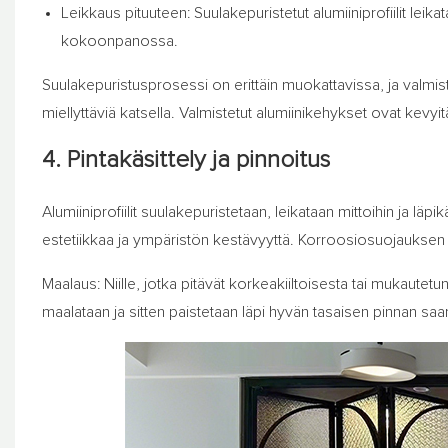
Leikkaus pituuteen: Suulakepuristetut alumiiniprofiilit leik
kokoonpanossa.
Suulakepuristusprosessi on erittäin muokattavissa, ja valmista
miellyttäviä katsella. Valmistetut alumiinikehykset ovat kevyit
4. Pintakäsittely ja pinnoitus
Alumiiniprofiilit suulakepuristetaan, leikataan mittoihin ja läpik
estetiikkaa ja ympäristön kestävyyttä. Korroosiosuojauksen l
Maalaus: Niille, jotka pitävät korkeakiiltoisesta tai mukautetu
maalataan ja sitten paistetaan läpi hyvän tasaisen pinnan saa