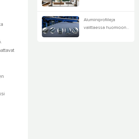
ikkunoihin
Alumiiniprofiileja
ta
valittaessa huomioon
otettavat tekijät
.
attavat
en
ksi