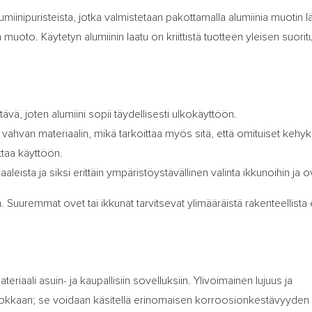
umiinipuristeista, jotka valmistetaan pakottamalla alumiinia muotin lä
 muoto. Käytetyn alumiinin laatu on kriittistä tuotteen yleisen suori
vä, joten alumiini sopii täydellisesti ulkokäyttöön.
ahvan materiaalin, mikä tarkoittaa myös sitä, että omituiset kehyk
ttaa käyttöön.
aleista ja siksi erittäin ympäristöystävällinen valinta ikkunoihin ja ov
 Suuremmat ovet tai ikkunat tarvitsevat ylimääräistä rakenteellista 
eriaali asuin- ja kaupallisiin sovelluksiin. Ylivoimainen lujuus ja
tehokkaan; se voidaan käsitellä erinomaisen korroosionkestävyyden