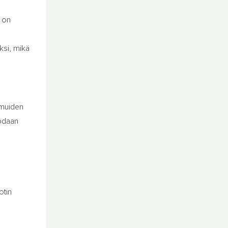
i on
ksi, mikä
 muiden
uodaan
otin