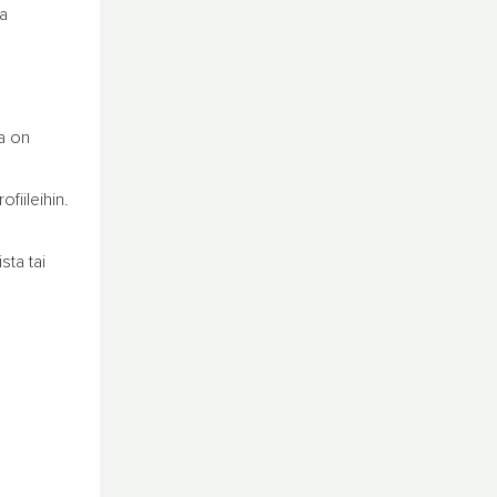
ja
la on
fiileihin.
sta tai