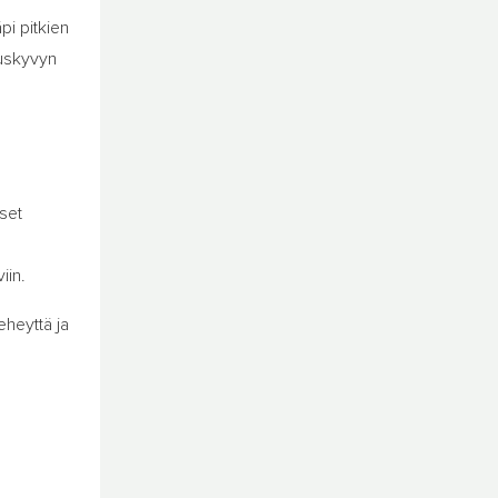
pi pitkien
tuskyvyn
set
iin.
eheyttä ja