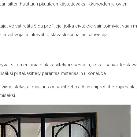
ataan sitten haluttuun pituuteen käytettäväksi ikkunoiden ja ovien
jat voivat räätälöidä profiileja, jotka eivät ole vain toimivia, vaan 
ä ja vahvoja ja tukevat loistavasti suuria lasipaneeleja.
äyvät sitten erilaisia ​​pintakäsittelyprosesseja, jotka lisäävät kestävy
isäksi pintakäsittely parantaa materiaalin ulkonäköä.
n viimeistelystä, maalaus on vaihtoehto. Alumiiniprofiilit pohjamaalat
miseksi.