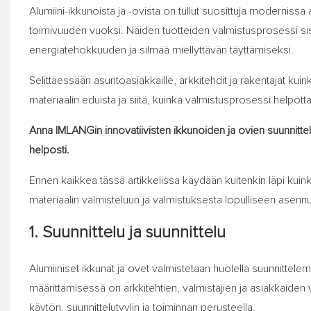
Alumiini-ikkunoista ja -ovista on tullut suosittuja moderniss
toimivuuden vuoksi. Näiden tuotteiden valmistusprosessi sisä
energiatehokkuuden ja silmää miellyttävän täyttämiseksi.
Selittäessään asuntoasiakkaille, arkkitehdit ja rakentajat kuin
materiaalin eduista ja siitä, kuinka valmistusprosessi helpott
Anna IMLANGin innovatiivisten ikkunoiden ja ovien suunnittel
helposti.
Ennen kaikkea tässä artikkelissa käydään kuitenkin läpi kuinka
materiaalin valmisteluun ja valmistuksesta lopulliseen asen
1. Suunnittelu ja suunnittelu
Alumiiniset ikkunat ja ovet valmistetaan huolella suunnittele
määrittämisessä on arkkitehtien, valmistajien ja asiakkaiden v
käytön, suunnittelutyylin ja toiminnan perusteella.