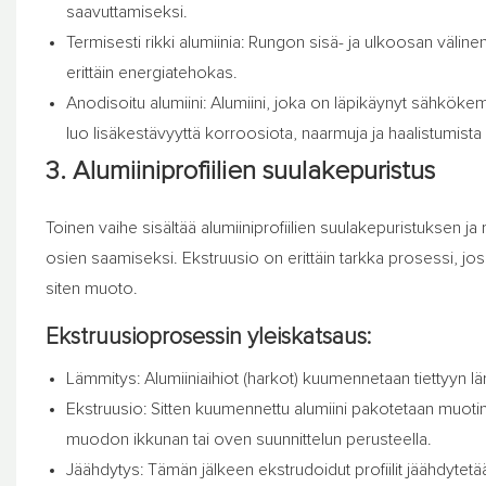
saavuttamiseksi.
Termisesti rikki alumiinia: Rungon sisä- ja ulkoosan väl
erittäin energiatehokas.
Anodisoitu alumiini: Alumiini, joka on läpikäynyt sähkök
luo lisäkestävyyttä korroosiota, naarmuja ja haalistumista
3. Alumiiniprofiilien suulakepuristus
Toinen vaihe sisältää alumiiniprofiilien suulakepuristuksen j
osien saamiseksi. Ekstruusio on erittäin tarkka prosessi, jo
siten muoto.
Ekstruusioprosessin yleiskatsaus:
Lämmitys: Alumiiniaihiot (harkot) kuumennetaan tiettyyn läm
Ekstruusio: Sitten kuumennettu alumiini pakotetaan muotin 
muodon ikkunan tai oven suunnittelun perusteella.
Jäähdytys: Tämän jälkeen ekstrudoidut profiilit jäähdyte