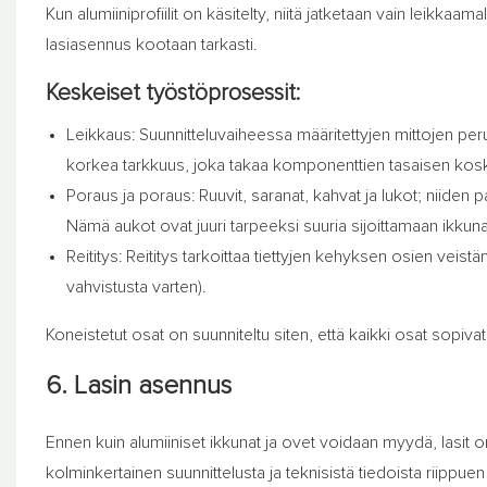
Kun alumiiniprofiilit on käsitelty, niitä jatketaan vain leikkaama
lasiasennus kootaan tarkasti.
Keskeiset työstöprosessit:
Leikkaus: Suunnitteluvaiheessa määritettyjen mittojen peru
korkea tarkkuus, joka takaa komponenttien tasaisen kos
Poraus ja poraus: Ruuvit, saranat, kahvat ja lukot; niiden pai
Nämä aukot ovat juuri tarpeeksi suuria sijoittamaan ikkuna
Reititys: Reititys tarkoittaa tiettyjen kehyksen osien veistä
vahvistusta varten).
Koneistetut osat on suunniteltu siten, että kaikki osat sopivat
6. Lasin asennus
Ennen kuin alumiiniset ikkunat ja ovet voidaan myydä, lasit o
kolminkertainen suunnittelusta ja teknisistä tiedoista riipp