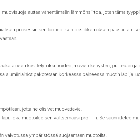
inen muovisuoja auttaa vähentämään lämmönsiirtoa, joten tämä tyypp
emiallisen prosessin sen luonnollisen oksidikerroksen paksuntamise
 vastaan.
a raaka-aineen käsittelyn ikkunoiden ja ovien kehysten, puitteiden ja
ssa alumiiniaihiot pakotetaan korkeassa paineessa muotin läpi ja l
pötilaan, jotta ne olisivat muovattavia.
läpi, joka muotoilee sen valitsemaasi profiiliin. Se suunnittelee mu
tään valvotussa ympäristössä suojaamaan muotoilta.