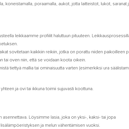
lla, koneistamalla, poraamalla, aukot, jotta laitteistot, lukot, saranat 
steella leikkaamme profiilit haluttuun pituuteen. Leikkausprosessil
ketuksen.
kat sovitetaan kaikkiin reikiin, jotka on porattu niiden paikoilleen pro
n tai oven niin, että se voidaan koota oikein.
mistä tiettyä mallia tai ominaisuutta varten (esimerkiksi ura säälistami
 yhteen ja ovi tai ikkuna toimii sujuvasti koottuna.
n asennettava. Löysimme lasia, joka on yksi-, kaksi- tai jopa
uen lisälämpöeristyksen ja melun vähentämisen vuoksi.