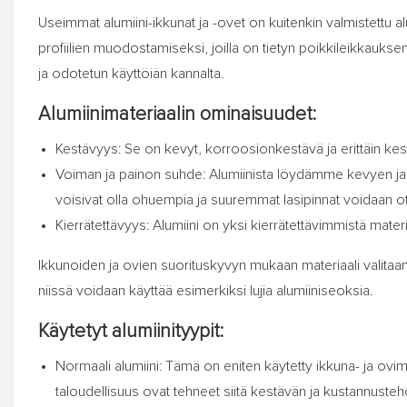
Useimmat alumiini-ikkunat ja -ovet on kuitenkin valmistettu al
profiilien muodostamiseksi, joilla on tietyn poikkileikkauksen
ja odotetun käyttöiän kannalta.
Alumiinimateriaalin ominaisuudet:
Kestävyys: Se on kevyt, korroosionkestävä ja erittäin kestä
Voiman ja painon suhde: Alumiinista löydämme kevyen ja v
voisivat olla ohuempia ja suuremmat lasipinnat voidaan o
Kierrätettävyys: Alumiini on yksi kierrätettävimmistä materia
Ikkunoiden ja ovien suorituskyvyn mukaan materiaali valitaan.
niissä voidaan käyttää esimerkiksi lujia alumiiniseoksia.
Käytetyt alumiinityypit:
Normaali alumiini: Tämä on eniten käytetty ikkuna- ja ovimat
taloudellisuus ovat tehneet siitä kestävän ja kustannus