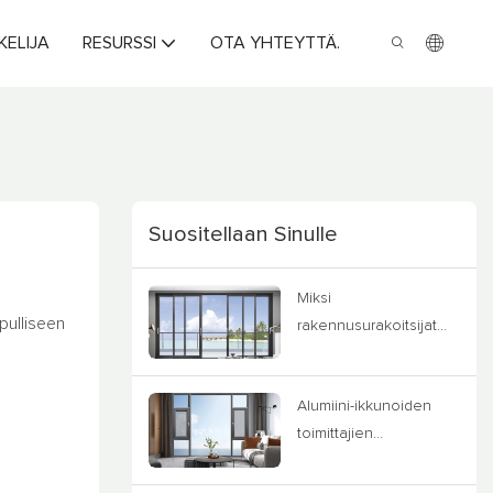
KELIJA
RESURSSI
OTA YHTEYTTÄ.
Suositellaan Sinulle
Miksi
pulliseen
rakennusurakoitsijat
valitsevat IMLANG-
alumiini-ikkunan ja -
Alumiini-ikkunoiden
oven
toimittajien
räätälöityjen
ratkaisujen edut