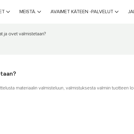
ET
MEISTÄ.
AVAIMET KÄTEEN -PALVELUT
JA
at ja ovet valmistetaan?
etaan?
telusta materiaalin valmisteluun, valmistuksesta valmiin tuotteen lo