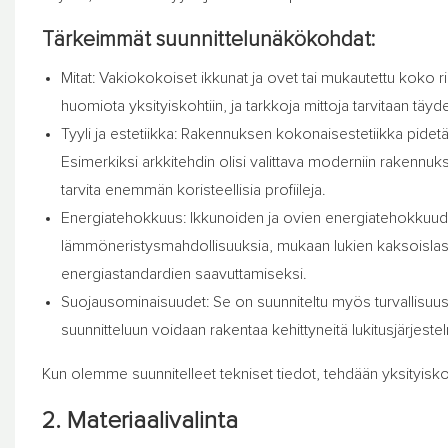
Tärkeimmät suunnittelunäkökohdat:
Mitat: Vakiokokoiset ikkunat ja ovet tai mukautettu koko
huomiota yksityiskohtiin, ja tarkkoja mittoja tarvitaan täy
Tyyli ja estetiikka: Rakennuksen kokonaisestetiikka pidetää
Esimerkiksi arkkitehdin olisi valittava moderniin rakennuk
tarvita enemmän koristeellisia profiileja.
Energiatehokkuus: Ikkunoiden ja ovien energiatehokkuuden 
lämmöneristysmahdollisuuksia, mukaan lukien kaksoislasit 
energiastandardien saavuttamiseksi.
Suojausominaisuudet: Se on suunniteltu myös turvallisuus
suunnitteluun voidaan rakentaa kehittyneitä lukitusjärjestel
Kun olemme suunnitelleet tekniset tiedot, tehdään yksityisk
2. Materiaalivalinta