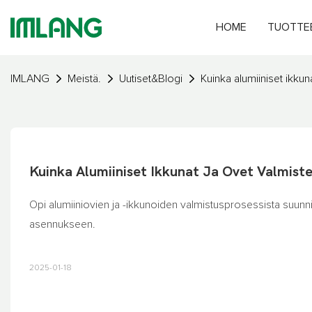
HOME
TUOTTE
IMLANG
Meistä.
Uutiset&Blogi
Kuinka alumiiniset ikkun
Kuinka Alumiiniset Ikkunat Ja Ovet Valmist
Opi alumiiniovien ja -ikkunoiden valmistusprosessista suunnit
asennukseen.
2025-01-18