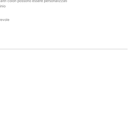
 altri colori possono essere personalizzati
inio
revole