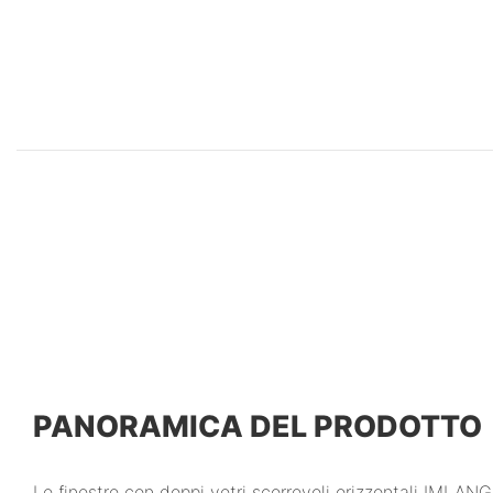
PANORAMICA DEL PRODOTTO
Le finestre con doppi vetri scorrevoli orizzontali IMLAN