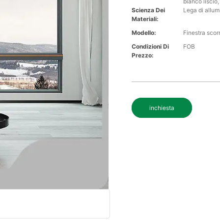
bianco liscio,
Scienza Dei
Lega di allum
Materiali:
Modello:
Finestra scor
Condizioni Di
FOB
Prezzo:
inchiesta