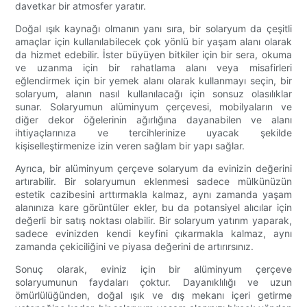
davetkar bir atmosfer yaratır.
Doğal ışık kaynağı olmanın yanı sıra, bir solaryum da çeşitli
amaçlar için kullanılabilecek çok yönlü bir yaşam alanı olarak
da hizmet edebilir. İster büyüyen bitkiler için bir sera, okuma
ve uzanma için bir rahatlama alanı veya misafirleri
eğlendirmek için bir yemek alanı olarak kullanmayı seçin, bir
solaryum, alanın nasıl kullanılacağı için sonsuz olasılıklar
sunar. Solaryumun alüminyum çerçevesi, mobilyaların ve
diğer dekor öğelerinin ağırlığına dayanabilen ve alanı
ihtiyaçlarınıza ve tercihlerinize uyacak şekilde
kişiselleştirmenize izin veren sağlam bir yapı sağlar.
Ayrıca, bir alüminyum çerçeve solaryum da evinizin değerini
artırabilir. Bir solaryumun eklenmesi sadece mülkünüzün
estetik cazibesini arttırmakla kalmaz, aynı zamanda yaşam
alanınıza kare görüntüler ekler, bu da potansiyel alıcılar için
değerli bir satış noktası olabilir. Bir solaryum yatırım yaparak,
sadece evinizden kendi keyfini çıkarmakla kalmaz, aynı
zamanda çekiciliğini ve piyasa değerini de artırırsınız.
Sonuç olarak, eviniz için bir alüminyum çerçeve
solaryumunun faydaları çoktur. Dayanıklılığı ve uzun
ömürlülüğünden, doğal ışık ve dış mekanı içeri getirme