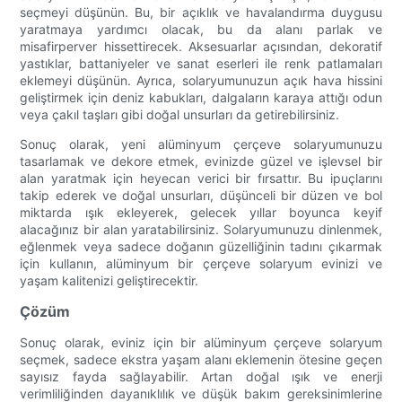
seçmeyi düşünün. Bu, bir açıklık ve havalandırma duygusu
yaratmaya yardımcı olacak, bu da alanı parlak ve
misafirperver hissettirecek. Aksesuarlar açısından, dekoratif
yastıklar, battaniyeler ve sanat eserleri ile renk patlamaları
eklemeyi düşünün. Ayrıca, solaryumunuzun açık hava hissini
geliştirmek için deniz kabukları, dalgaların karaya attığı odun
veya çakıl taşları gibi doğal unsurları da getirebilirsiniz.
Sonuç olarak, yeni alüminyum çerçeve solaryumunuzu
tasarlamak ve dekore etmek, evinizde güzel ve işlevsel bir
alan yaratmak için heyecan verici bir fırsattır. Bu ipuçlarını
takip ederek ve doğal unsurları, düşünceli bir düzen ve bol
miktarda ışık ekleyerek, gelecek yıllar boyunca keyif
alacağınız bir alan yaratabilirsiniz. Solaryumunuzu dinlenmek,
eğlenmek veya sadece doğanın güzelliğinin tadını çıkarmak
için kullanın, alüminyum bir çerçeve solaryum evinizi ve
yaşam kalitenizi geliştirecektir.
Çözüm
Sonuç olarak, eviniz için bir alüminyum çerçeve solaryum
seçmek, sadece ekstra yaşam alanı eklemenin ötesine geçen
sayısız fayda sağlayabilir. Artan doğal ışık ve enerji
verimliliğinden dayanıklılık ve düşük bakım gereksinimlerine