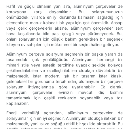
Hafif ve güçlü olmanın yanı sıra, alüminyum çerçeveler de
korozyona karşı dayanıklıdır. Bu, solaryumunuzun
önümüzdeki yıllarda en iyi durumda kalmasını sağladığı için
elementlere maruz kalacak bir yapı için çok önemlidir. Ahşap
veya çelik çerçevelerin aksine, alüminyum çerçeveler sert
hava koşullarında bile pas, çözgü veya çürümeyecek. Bu,
onları solaryumları için düşük bakım gerektiren bir seçenek
isteyen ev sahipleri için mükemmel bir seçim haline getiriyor.
Alüminyum çerçeve solaryum seçmenin bir başka yararı da
tasarımdaki çok yönlülüğüdür. Alüminyum, herhangi bir
mimari stile veya estetik tercihine uyacak şekilde kolayca
şekillendirilebilen ve özelleştirilebilen oldukça dövülebilir bir
malzemedir. İster modern, şık bir tasarım ister klasik,
geleneksel bir görünümü tercih edin, alüminyum bir çerçeve
solaryum ihtiyaçlarınıza göre uyarlanabilir. Ek olarak,
alüminyum çerçeveler evinizin mevcut dış kısmını
tamamlamak için çeşitli renklerde boyanabilir veya toz
kaplanabilir.
Enerji verimliliği açısından, alüminyum çerçeveler de
solaryumlar için en iyi seçimdir. Alüminyum oldukça iletken bir
malzemedir, yani ısı ve soğuğu etkili bir şekilde aktarabilir. Bu