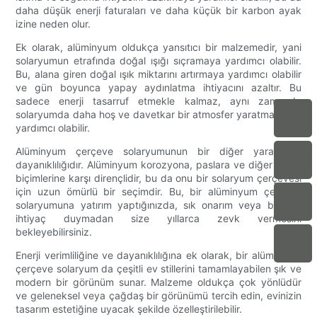
daha düşük enerji faturaları ve daha küçük bir karbon ayak
izine neden olur.
Ek olarak, alüminyum oldukça yansıtıcı bir malzemedir, yani
solaryumun etrafında doğal ışığı sıçramaya yardımcı olabilir.
Bu, alana giren doğal ışık miktarını artırmaya yardımcı olabilir
ve gün boyunca yapay aydınlatma ihtiyacını azaltır. Bu
sadece enerji tasarruf etmekle kalmaz, aynı zamanda
solaryumda daha hoş ve davetkar bir atmosfer yaratmaya da
yardımcı olabilir.
Alüminyum çerçeve solaryumunun bir diğer yararı da
dayanıklılığıdır. Alüminyum korozyona, paslara ve diğer hasar
biçimlerine karşı dirençlidir, bu da onu bir solaryum çerçevesi
için uzun ömürlü bir seçimdir. Bu, bir alüminyum çerçeve
solaryumuna yatırım yaptığınızda, sık onarım veya bakıma
ihtiyaç duymadan size yıllarca zevk vermesini
bekleyebilirsiniz.
Enerji verimliliğine ve dayanıklılığına ek olarak, bir alüminyum
çerçeve solaryum da çeşitli ev stillerini tamamlayabilen şık ve
modern bir görünüm sunar. Malzeme oldukça çok yönlüdür
ve geleneksel veya çağdaş bir görünümü tercih edin, evinizin
tasarım estetiğine uyacak şekilde özelleştirilebilir.