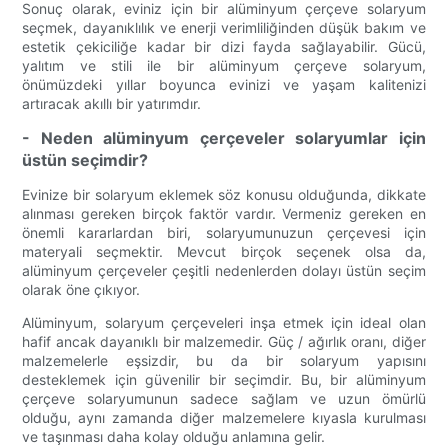
Sonuç olarak, eviniz için bir alüminyum çerçeve solaryum
seçmek, dayanıklılık ve enerji verimliliğinden düşük bakım ve
estetik çekiciliğe kadar bir dizi fayda sağlayabilir. Gücü,
yalıtım ve stili ile bir alüminyum çerçeve solaryum,
önümüzdeki yıllar boyunca evinizi ve yaşam kalitenizi
artıracak akıllı bir yatırımdır.
- Neden alüminyum çerçeveler solaryumlar için
üstün seçimdir?
Evinize bir solaryum eklemek söz konusu olduğunda, dikkate
alınması gereken birçok faktör vardır. Vermeniz gereken en
önemli kararlardan biri, solaryumunuzun çerçevesi için
materyali seçmektir. Mevcut birçok seçenek olsa da,
alüminyum çerçeveler çeşitli nedenlerden dolayı üstün seçim
olarak öne çıkıyor.
Alüminyum, solaryum çerçeveleri inşa etmek için ideal olan
hafif ancak dayanıklı bir malzemedir. Güç / ağırlık oranı, diğer
malzemelerle eşsizdir, bu da bir solaryum yapısını
desteklemek için güvenilir bir seçimdir. Bu, bir alüminyum
çerçeve solaryumunun sadece sağlam ve uzun ömürlü
olduğu, aynı zamanda diğer malzemelere kıyasla kurulması
ve taşınması daha kolay olduğu anlamına gelir.