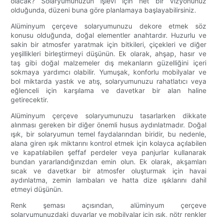
olacak? Solaryumunuzun işlevi için net bir vizyonunuz
olduğunda, düzeni buna göre planlamaya başlayabilirsiniz.
Alüminyum çerçeve solaryumunuzu dekore etmek söz
konusu olduğunda, doğal elementler anahtardır. Huzurlu ve
sakin bir atmosfer yaratmak için bitkileri, çiçekleri ve diğer
yeşillikleri birleştirmeyi düşünün. Ek olarak, ahşap, hasır ve
taş gibi doğal malzemeler dış mekanların güzelliğini içeri
sokmaya yardımcı olabilir. Yumuşak, konforlu mobilyalar ve
bol miktarda yastık ve atış, solaryumunuzu rahatlatıcı veya
eğlenceli için karşılama ve davetkar bir alan haline
getirecektir.
Alüminyum çerçeve solaryumunuzu tasarlarken dikkate
alınması gereken bir diğer önemli husus aydınlatmadır. Doğal
ışık, bir solaryumun temel faydalarından biridir, bu nedenle,
alana giren ışık miktarını kontrol etmek için kolayca açılabilen
ve kapatılabilen şeffaf perdeler veya panjurlar kullanarak
bundan yararlandığınızdan emin olun. Ek olarak, akşamları
sıcak ve davetkar bir atmosfer oluşturmak için havai
aydınlatma, zemin lambaları ve hatta dize ışıklarını dahil
etmeyi düşünün.
Renk şeması açısından, alüminyum çerçeve
solaryumunuzdaki duvarlar ve mobilyalar için ışık, nötr renkler