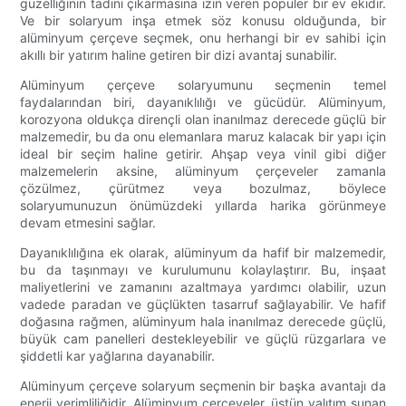
güzelliğinin tadını çıkarmasına izin veren popüler bir ev ekidir.
Ve bir solaryum inşa etmek söz konusu olduğunda, bir
alüminyum çerçeve seçmek, onu herhangi bir ev sahibi için
akıllı bir yatırım haline getiren bir dizi avantaj sunabilir.
Alüminyum çerçeve solaryumunu seçmenin temel
faydalarından biri, dayanıklılığı ve gücüdür. Alüminyum,
korozyona oldukça dirençli olan inanılmaz derecede güçlü bir
malzemedir, bu da onu elemanlara maruz kalacak bir yapı için
ideal bir seçim haline getirir. Ahşap veya vinil gibi diğer
malzemelerin aksine, alüminyum çerçeveler zamanla
çözülmez, çürütmez veya bozulmaz, böylece
solaryumunuzun önümüzdeki yıllarda harika görünmeye
devam etmesini sağlar.
Dayanıklılığına ek olarak, alüminyum da hafif bir malzemedir,
bu da taşınmayı ve kurulumunu kolaylaştırır. Bu, inşaat
maliyetlerini ve zamanını azaltmaya yardımcı olabilir, uzun
vadede paradan ve güçlükten tasarruf sağlayabilir. Ve hafif
doğasına rağmen, alüminyum hala inanılmaz derecede güçlü,
büyük cam panelleri destekleyebilir ve güçlü rüzgarlara ve
şiddetli kar yağlarına dayanabilir.
Alüminyum çerçeve solaryum seçmenin bir başka avantajı da
enerji verimliliğidir. Alüminyum çerçeveler, üstün yalıtım sunan