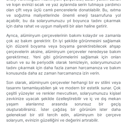
ve kışın evinizi sıcak ve yaz aylarında serin tutmaya yardımcı
olan çift veya üçlü camlı pencerelerle donatılabilir. Bu, ısıtma
ve soğutma maliyetlerinde önemli enerji tasarrufuna yol
açabilir, bu da solaryumunuzu yıl boyunca tadını çıkarmak
için daha rahat ve uygun maliyetli bir alan haline getirir.
Ayrıca, alüminyum çerçevelerinin bakımı kolaydır ve zamanla
çok az bakım gerektirir. En iyi şekilde görünmesini sağlamak
için düzenli boyama veya boyama gerektirebilecek ahşap
çerçevelerin aksine, alüminyum çerçeveler neredeyse bakım
gerektirmez. Yeni gibi görünmelerini sağlamak için onları
sabun ve su ile periyodik olarak temizleyin, solaryumunuzun
tadını çıkarmak için daha fazla zaman harcamanıza ve bakım
konusunda daha az zaman harcamanıza izin verin.
Son olarak, alüminyum çerçeveler herhangi bir ev stilini veya
tasarımı tamamlayabilen şık ve modern bir estetik sunar. Çok
çeşitli yüzeyler ve renkler mevcutken, solaryumunuzu kişisel
zevkinize uyacak şekilde özelleştirebilir ve iç ve dış mekan
yaşam alanlarınız arasında sorunsuz bir geçiş
oluşturabilirsiniz. İster çağdaş bir görünüm ister daha
geleneksel bir stil tercih edin, alüminyum bir çerçeve
solaryum, evinizin güzelliğini ve değerini artırabilir.