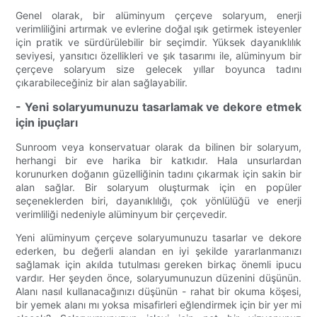
Genel olarak, bir alüminyum çerçeve solaryum, enerji
verimliliğini artırmak ve evlerine doğal ışık getirmek isteyenler
için pratik ve sürdürülebilir bir seçimdir. Yüksek dayanıklılık
seviyesi, yansıtıcı özellikleri ve şık tasarımı ile, alüminyum bir
çerçeve solaryum size gelecek yıllar boyunca tadını
çıkarabileceğiniz bir alan sağlayabilir.
- Yeni solaryumunuzu tasarlamak ve dekore etmek
için ipuçları
Sunroom veya konservatuar olarak da bilinen bir solaryum,
herhangi bir eve harika bir katkıdır. Hala unsurlardan
korunurken doğanın güzelliğinin tadını çıkarmak için sakin bir
alan sağlar. Bir solaryum oluşturmak için en popüler
seçeneklerden biri, dayanıklılığı, çok yönlülüğü ve enerji
verimliliği nedeniyle alüminyum bir çerçevedir.
Yeni alüminyum çerçeve solaryumunuzu tasarlar ve dekore
ederken, bu değerli alandan en iyi şekilde yararlanmanızı
sağlamak için akılda tutulması gereken birkaç önemli ipucu
vardır. Her şeyden önce, solaryumunuzun düzenini düşünün.
Alanı nasıl kullanacağınızı düşünün - rahat bir okuma köşesi,
bir yemek alanı mı yoksa misafirleri eğlendirmek için bir yer mi