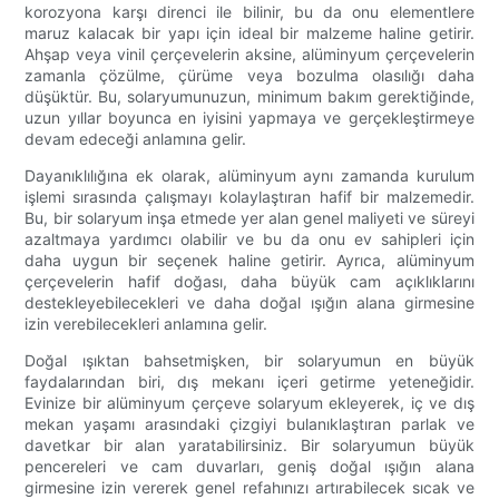
korozyona karşı direnci ile bilinir, bu da onu elementlere
maruz kalacak bir yapı için ideal bir malzeme haline getirir.
Ahşap veya vinil çerçevelerin aksine, alüminyum çerçevelerin
zamanla çözülme, çürüme veya bozulma olasılığı daha
düşüktür. Bu, solaryumunuzun, minimum bakım gerektiğinde,
uzun yıllar boyunca en iyisini yapmaya ve gerçekleştirmeye
devam edeceği anlamına gelir.
Dayanıklılığına ek olarak, alüminyum aynı zamanda kurulum
işlemi sırasında çalışmayı kolaylaştıran hafif bir malzemedir.
Bu, bir solaryum inşa etmede yer alan genel maliyeti ve süreyi
azaltmaya yardımcı olabilir ve bu da onu ev sahipleri için
daha uygun bir seçenek haline getirir. Ayrıca, alüminyum
çerçevelerin hafif doğası, daha büyük cam açıklıklarını
destekleyebilecekleri ve daha doğal ışığın alana girmesine
izin verebilecekleri anlamına gelir.
Doğal ışıktan bahsetmişken, bir solaryumun en büyük
faydalarından biri, dış mekanı içeri getirme yeteneğidir.
Evinize bir alüminyum çerçeve solaryum ekleyerek, iç ve dış
mekan yaşamı arasındaki çizgiyi bulanıklaştıran parlak ve
davetkar bir alan yaratabilirsiniz. Bir solaryumun büyük
pencereleri ve cam duvarları, geniş doğal ışığın alana
girmesine izin vererek genel refahınızı artırabilecek sıcak ve