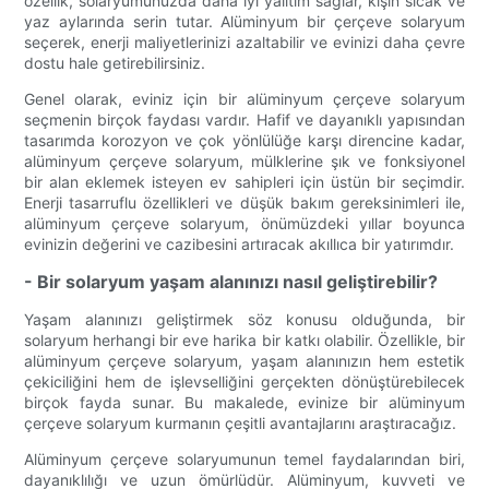
özellik, solaryumunuzda daha iyi yalıtım sağlar, kışın sıcak ve
yaz aylarında serin tutar. Alüminyum bir çerçeve solaryum
seçerek, enerji maliyetlerinizi azaltabilir ve evinizi daha çevre
dostu hale getirebilirsiniz.
Genel olarak, eviniz için bir alüminyum çerçeve solaryum
seçmenin birçok faydası vardır. Hafif ve dayanıklı yapısından
tasarımda korozyon ve çok yönlülüğe karşı direncine kadar,
alüminyum çerçeve solaryum, mülklerine şık ve fonksiyonel
bir alan eklemek isteyen ev sahipleri için üstün bir seçimdir.
Enerji tasarruflu özellikleri ve düşük bakım gereksinimleri ile,
alüminyum çerçeve solaryum, önümüzdeki yıllar boyunca
evinizin değerini ve cazibesini artıracak akıllıca bir yatırımdır.
- Bir solaryum yaşam alanınızı nasıl geliştirebilir?
Yaşam alanınızı geliştirmek söz konusu olduğunda, bir
solaryum herhangi bir eve harika bir katkı olabilir. Özellikle, bir
alüminyum çerçeve solaryum, yaşam alanınızın hem estetik
çekiciliğini hem de işlevselliğini gerçekten dönüştürebilecek
birçok fayda sunar. Bu makalede, evinize bir alüminyum
çerçeve solaryum kurmanın çeşitli avantajlarını araştıracağız.
Alüminyum çerçeve solaryumunun temel faydalarından biri,
dayanıklılığı ve uzun ömürlüdür. Alüminyum, kuvveti ve