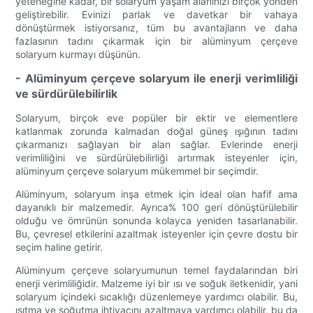
yeteneğine kadar, bir solaryum yaşam alanınızı birçok yönden
geliştirebilir. Evinizi parlak ve davetkar bir vahaya
dönüştürmek istiyorsanız, tüm bu avantajların ve daha
fazlasının tadını çıkarmak için bir alüminyum çerçeve
solaryum kurmayı düşünün.
- Alüminyum çerçeve solaryum ile enerji verimliliği
ve sürdürülebilirlik
Solaryum, birçok eve popüler bir ektir ve elementlere
katlanmak zorunda kalmadan doğal güneş ışığının tadını
çıkarmanızı sağlayan bir alan sağlar. Evlerinde enerji
verimliliğini ve sürdürülebilirliği artırmak isteyenler için,
alüminyum çerçeve solaryum mükemmel bir seçimdir.
Alüminyum, solaryum inşa etmek için ideal olan hafif ama
dayanıklı bir malzemedir. Ayrıca% 100 geri dönüştürülebilir
olduğu ve ömrünün sonunda kolayca yeniden tasarlanabilir.
Bu, çevresel etkilerini azaltmak isteyenler için çevre dostu bir
seçim haline getirir.
Alüminyum çerçeve solaryumunun temel faydalarından biri
enerji verimliliğidir. Malzeme iyi bir ısı ve soğuk iletkenidir, yani
solaryum içindeki sıcaklığı düzenlemeye yardımcı olabilir. Bu,
ısıtma ve soğutma ihtiyacını azaltmaya yardımcı olabilir, bu da