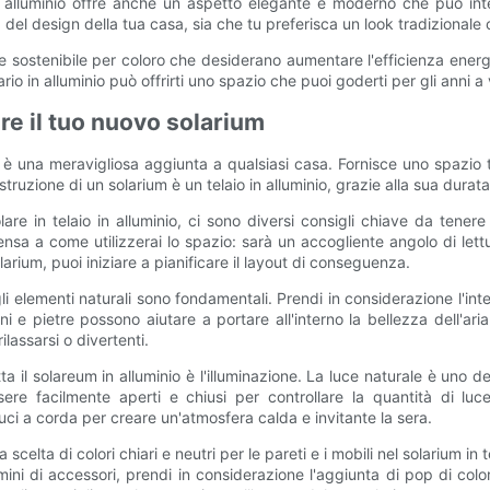
n alluminio offre anche un aspetto elegante e moderno che può integ
ca del design della tua casa, sia che tu preferisca un look tradizional
 sostenibile per coloro che desiderano aumentare l'efficienza energet
lario in alluminio può offrirti uno spazio che puoi goderti per gli anni a 
re il tuo nuovo solarium
è una meravigliosa aggiunta a qualsiasi casa. Fornisce uno spazio t
truzione di un solarium è un telaio in alluminio, grazie alla sua durata
re in telaio in alluminio, ci sono diversi consigli chiave da tenere
Pensa a come utilizzerai lo spazio: sarà un accogliente angolo di lett
arium, puoi iniziare a pianificare il layout di conseguenza.
 gli elementi naturali sono fondamentali. Prendi in considerazione l'in
ni e pietre possono aiutare a portare all'interno la bellezza dell'aria 
lassarsi o divertenti.
il solareum in alluminio è l'illuminazione. La luce naturale è uno dei 
facilmente aperti e chiusi per controllare la quantità di luce c
uci a corda per creare un'atmosfera calda e invitante la sera.
scelta di colori chiari e neutri per le pareti e i mobili nel solarium in
mini di accessori, prendi in considerazione l'aggiunta di pop di col