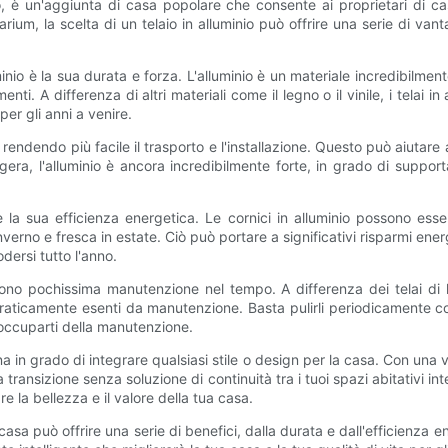
 è un'aggiunta di casa popolare che consente ai proprietari di cas
arium, la scelta di un telaio in alluminio può offrire una serie di va
inio è la sua durata e forza. L'alluminio è un materiale incredibilmen
nti. A differenza di altri materiali come il legno o il vinile, i telai
er gli anni a venire.
 rendendo più facile il trasporto e l'installazione. Questo può aiutare
ra, l'alluminio è ancora incredibilmente forte, in grado di supportar
è la sua efficienza energetica. Le cornici in alluminio possono esse
verno e fresca in estate. Ciò può portare a significativi risparmi ener
ersi tutto l'anno.
hiedono pochissima manutenzione nel tempo. A differenza dei telai d
ono praticamente esenti da manutenzione. Basta pulirli periodicamente
eoccuparti della manutenzione.
rna in grado di integrare qualsiasi stile o design per la casa. Con una 
a transizione senza soluzione di continuità tra i tuoi spazi abitativi 
re la bellezza e il valore della tua casa.
a casa può offrire una serie di benefici, dalla durata e dall'efficienz