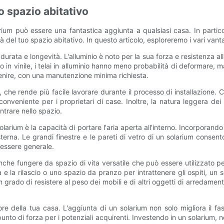
o spazio abitativo
arium può essere una fantastica aggiunta a qualsiasi casa. In partic
 del tuo spazio abitativo. In questo articolo, esploreremo i vari vantag
a durata e longevità. L'alluminio è noto per la sua forza e resistenza a
o in vinile, i telai in alluminio hanno meno probabilità di deformare, m
venire, con una manutenzione minima richiesta.
, che rende più facile lavorare durante il processo di installazione. Ci
onveniente per i proprietari di case. Inoltre, la natura leggera dei
ntrare nello spazio.
solarium è la capacità di portare l'aria aperta all'interno. Incorporand
esterna. Le grandi finestre e le pareti di vetro di un solarium conse
nessere generale.
nche fungere da spazio di vita versatile che può essere utilizzato pe
 e la rilascio o uno spazio da pranzo per intrattenere gli ospiti, un so
 in grado di resistere al peso dei mobili e di altri oggetti di arredame
re della tua casa. L'aggiunta di un solarium non solo migliora il f
nto di forza per i potenziali acquirenti. Investendo in un solarium, n