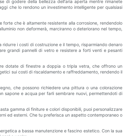
e di godere della bellezza dell'aria aperta mentre rimanete
ntaggi che lo rendono un investimento intelligente per qualsiasi
te forte che è altamente resistente alla corrosione, rendendolo
 in alluminio non deformerà, marciranno o deteriorano nel tempo,
 a ridurre i costi di costruzione e il tempo, risparmiando denaro
e grandi pannelli di vetro e resistere a forti venti e pesanti
re dotate di finestre a doppia o tripla vetra, che offrono un
getici sui costi di riscaldamento e raffreddamento, rendendo il
i legno, che possono richiedere una pittura o una colorazione
 con sapone e acqua per farli sembrare nuovi, permettendoti di
vasta gamma di finiture e colori disponibili, puoi personalizzare
interni ed esterni. Che tu preferisca un aspetto contemporaneo o
a energetica a bassa manutenzione e fascino estetico. Con la sua