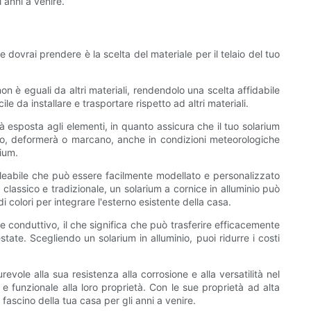
i anni a venire.
 dovrai prendere è la scelta del materiale per il telaio del tuo
on è eguali da altri materiali, rendendolo una scelta affidabile
e da installare e trasportare rispetto ad altri materiali.
rà esposta agli elementi, in quanto assicura che il tuo solarium
iranno, deformerà o marcano, anche in condizioni meteorologiche
rium.
malleabile che può essere facilmente modellato e personalizzato
classico e tradizionale, un solarium a cornice in alluminio può
di colori per integrare l'esterno esistente della casa.
nte conduttivo, il che significa che può trasferire efficacemente
ate. Scegliendo un solarium in alluminio, puoi ridurre i costi
vole alla sua resistenza alla corrosione e alla versatilità nel
e funzionale alla loro proprietà. Con le sue proprietà ad alta
 fascino della tua casa per gli anni a venire.