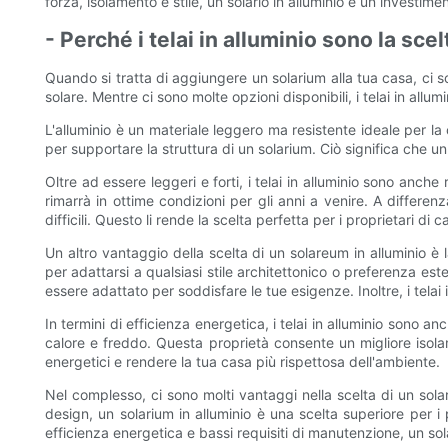
forza, isolamento e stile, un solario in alluminio è un investimen
- Perché i telai in alluminio sono la sce
Quando si tratta di aggiungere un solarium alla tua casa, ci so
solare. Mentre ci sono molte opzioni disponibili, i telai in allu
L'alluminio è un materiale leggero ma resistente ideale per la 
per supportare la struttura di un solarium. Ciò significa che un
Oltre ad essere leggeri e forti, i telai in alluminio sono anch
rimarrà in ottime condizioni per gli anni a venire. A differen
difficili. Questo li rende la scelta perfetta per i proprietari 
Un altro vantaggio della scelta di un solareum in alluminio è 
per adattarsi a qualsiasi stile architettonico o preferenza es
essere adattato per soddisfare le tue esigenze. Inoltre, i telai i
In termini di efficienza energetica, i telai in alluminio sono a
calore e freddo. Questa proprietà consente un migliore isolam
energetici e rendere la tua casa più rispettosa dell'ambiente.
Nel complesso, ci sono molti vantaggi nella scelta di un solar
design, un solarium in alluminio è una scelta superiore per i
efficienza energetica e bassi requisiti di manutenzione, un sola