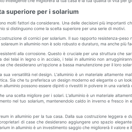
to intelligente che migliorerà la tua casa e la tua qualità di vita per gl
lta superiore per i solarium
no molti fattori da considerare. Una delle decisioni più importanti che
minio si distinguono come la scelta superiore per una serie di motivi.
costruzione di cornici per solarium. Il suo rapporto resistenza-peso n
 solareum in alluminio non è solo robusto e duraturo, ma anche più facil
e resistenti alla corrosione. Questo è cruciale per una struttura che sa
za dei telai in legno o in acciaio, i telai in alluminio non arruggin
di case che desiderano un'opzione a bassa manutenzione per il loro sola
la sua versatilità nel design. L'alluminio è un materiale altamente 
tetica. Sia che tu preferisca un design moderno ed elegante o un look 
n alluminio possono essere dipinti o rivestiti in polvere in una varietà 
nche una scelta migliore per i solari. L'alluminio è un materiale altame
ento nel tuo solarium, mantenendolo caldo in inverno e fresco in est
eum in alluminio per la tua casa. Dalla sua costruzione leggera e dure
 proprietari di case che desiderano aggiungere uno spazio elegante 
rium in alluminio è un investimento saggio che migliorerà il valore e il