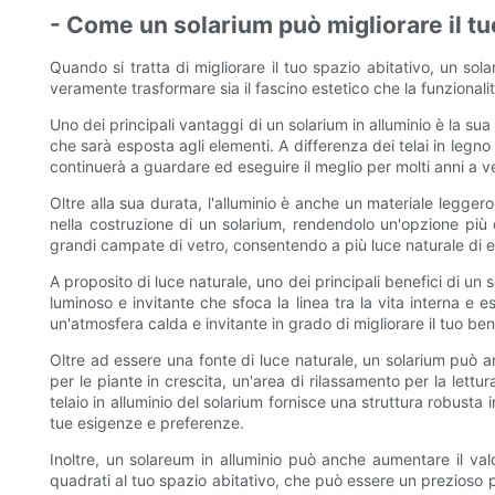
- Come un solarium può migliorare il tu
Quando si tratta di migliorare il tuo spazio abitativo, un sol
veramente trasformare sia il fascino estetico che la funzionalità
Uno dei principali vantaggi di un solarium in alluminio è la su
che sarà esposta agli elementi. A differenza dei telai in legno 
continuerà a guardare ed eseguire il meglio per molti anni a 
Oltre alla sua durata, l'alluminio è anche un materiale leggero
nella costruzione di un solarium, rendendolo un'opzione più c
grandi campate di vetro, consentendo a più luce naturale di e
A proposito di luce naturale, uno dei principali benefici di un 
luminoso e invitante che sfoca la linea tra la vita interna e 
un'atmosfera calda e invitante in grado di migliorare il tuo be
Oltre ad essere una fonte di luce naturale, un solarium può a
per le piante in crescita, un'area di rilassamento per la lettura
telaio in alluminio del solarium fornisce una struttura robusta
tue esigenze e preferenze.
Inoltre, un solareum in alluminio può anche aumentare il valo
quadrati al tuo spazio abitativo, che può essere un prezioso pu