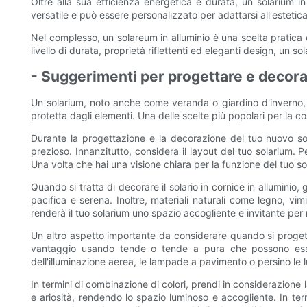
Oltre alla sua efficienza energetica e durata, un solarium i
versatile e può essere personalizzato per adattarsi all'esteti
Nel complesso, un solareum in alluminio è una scelta pratica e
livello di durata, proprietà riflettenti ed eleganti design, un so
- Suggerimenti per progettare e decora
Un solarium, noto anche come veranda o giardino d'inverno, 
protetta dagli elementi. Una delle scelte più popolari per la cos
Durante la progettazione e la decorazione del tuo nuovo sola
prezioso. Innanzitutto, considera il layout del tuo solarium. 
Una volta che hai una visione chiara per la funzione del tuo sol
Quando si tratta di decorare il solario in cornice in alluminio,
pacifica e serena. Inoltre, materiali naturali come legno, vimi
renderà il tuo solarium uno spazio accogliente e invitante per ri
Un altro aspetto importante da considerare quando si progetta 
vantaggio usando tende o tende a pura che possono essere 
dell'illuminazione aerea, le lampade a pavimento o persino le l
In termini di combinazione di colori, prendi in considerazione la 
e ariosità, rendendo lo spazio luminoso e accogliente. In ter