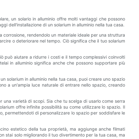
olare, un solario in alluminio offre molti vantaggi che possono
gi dell'installazione di un solarium in alluminio nella tua casa.
lla corrosione, rendendolo un materiale ideale per una struttura
arcire o deteriorare nel tempo. Ciò significa che il tuo solarium
ò può aiutare a ridurre i costi e il tempo complessivi coinvolti
 telai in alluminio significa anche che possono supportare più
o un solarium in alluminio nella tua casa, puoi creare uno spazio
ntono a un'ampia luce naturale di entrare nello spazio, creando
r una varietà di scopi. Sia che tu scelga di usarlo come serra
larium offre infinite possibilità su come utilizzare lo spazio. Il
nto, permettendoti di personalizzare lo spazio per soddisfare le
ascino estetico della tua proprietà, ma aggiunge anche filmati
on stai solo migliorando il tuo divertimento per la tua casa, ma