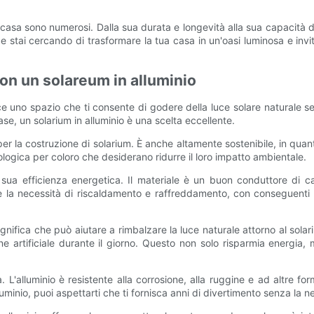
a casa sono numerosi. Dalla sua durata e longevità alla sua capacità di 
e stai cercando di trasformare la tua casa in un'oasi luminosa e invit
con un solareum in alluminio
e uno spazio che ti consente di godere della luce solare naturale s
case, un solarium in alluminio è una scelta eccellente.
per la costruzione di solarium. È anche altamente sostenibile, in quant
ologica per coloro che desiderano ridurre il loro impatto ambientale.
 sua efficienza energetica. Il materiale è un buon conduttore di ca
rre la necessità di riscaldamento e raffreddamento, con conseguenti
e significa che può aiutare a rimbalzare la luce naturale attorno al so
one artificiale durante il giorno. Questo non solo risparmia energi
. L'alluminio è resistente alla corrosione, alla ruggine e ad altre 
alluminio, puoi aspettarti che ti fornisca anni di divertimento senza la