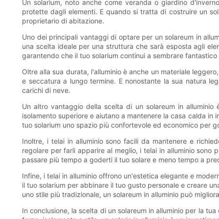
Un solarium, noto anche come veranda o giardino d'inverno,
protette dagli elementi. E quando si tratta di costruire un sol
proprietario di abitazione.
Uno dei principali vantaggi di optare per un solareum in allum
una scelta ideale per una struttura che sarà esposta agli eleme
garantendo che il tuo solarium continui a sembrare fantastico p
Oltre alla sua durata, l'alluminio è anche un materiale leggero,
e seccatura a lungo termine. E nonostante la sua natura legge
carichi di neve.
Un altro vantaggio della scelta di un solareum in alluminio 
isolamento superiore e aiutano a mantenere la casa calda in in
tuo solarium uno spazio più confortevole ed economico per god
Inoltre, i telai in alluminio sono facili da mantenere e ric
regolare per farli apparire al meglio, i telai in alluminio s
passare più tempo a goderti il ​​tuo solare e meno tempo a pr
Infine, i telai in alluminio offrono un'estetica elegante e mode
il tuo solarium per abbinare il tuo gusto personale e creare un
uno stile più tradizionale, un solareum in alluminio può migliora
In conclusione, la scelta di un solareum in alluminio per la tu