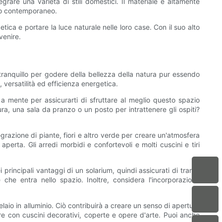
rare una varietà di stili domestici. Il materiale è altamente
e o contemporaneo.
ica e portare la luce naturale nelle loro case. Con il suo alto
venire.
ranquillo per godere della bellezza della natura pur essendo
, versatilità ed efficienza energetica.
 a mente per assicurarti di sfruttare al meglio questo spazio
ura, una sala da pranzo o un posto per intrattenere gli ospiti?
tegrazione di piante, fiori e altro verde per creare un'atmosfera
aperta. Gli arredi morbidi e confortevoli e molti cuscini e tiri
principali vantaggi di un solarium, quindi assicurati di trarne
he entra nello spazio. Inoltre, considera l'incorporazione
 telaio in alluminio. Ciò contribuirà a creare un senso di apertura
ore con cuscini decorativi, coperte e opere d'arte. Puoi anche