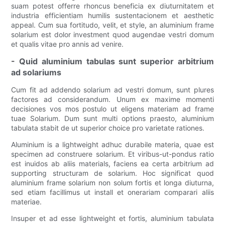
suam potest offerre rhoncus beneficia ex diuturnitatem et
industria efficientiam humilis sustentacionem et aesthetic
appeal. Cum sua fortitudo, velit, et style, an aluminium frame
solarium est dolor investment quod augendae vestri domum
et qualis vitae pro annis ad venire.
- Quid aluminium tabulas sunt superior arbitrium
ad solariums
Cum fit ad addendo solarium ad vestri domum, sunt plures
factores ad considerandum. Unum ex maxime momenti
decisiones vos mos postulo ut eligens materiam ad frame
tuae Solarium. Dum sunt multi options praesto, aluminium
tabulata stabit de ut superior choice pro varietate rationes.
Aluminium is a lightweight adhuc durabile materia, quae est
specimen ad construere solarium. Et viribus-ut-pondus ratio
est inuidos ab aliis materials, faciens ea certa arbitrium ad
supporting structuram de solarium. Hoc significat quod
aluminium frame solarium non solum fortis et longa diuturna,
sed etiam facillimus ut install et onerariam comparari aliis
materiae.
Insuper et ad esse lightweight et fortis, aluminium tabulata