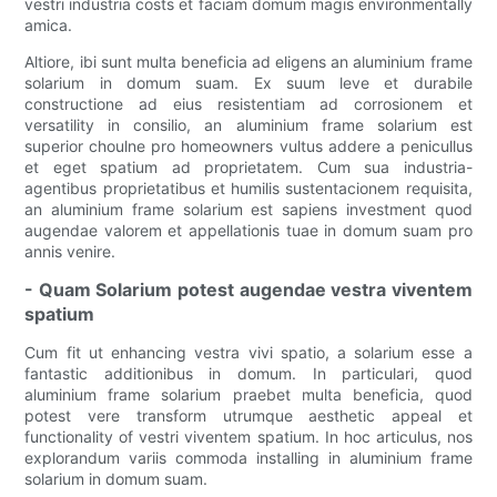
vestri industria costs et faciam domum magis environmentally
amica.
Altiore, ibi sunt multa beneficia ad eligens an aluminium frame
solarium in domum suam. Ex suum leve et durabile
constructione ad eius resistentiam ad corrosionem et
versatility in consilio, an aluminium frame solarium est
superior choulne pro homeowners vultus addere a penicullus
et eget spatium ad proprietatem. Cum sua industria-
agentibus proprietatibus et humilis sustentacionem requisita,
an aluminium frame solarium est sapiens investment quod
augendae valorem et appellationis tuae in domum suam pro
annis venire.
- Quam Solarium potest augendae vestra viventem
spatium
Cum fit ut enhancing vestra vivi spatio, a solarium esse a
fantastic additionibus in domum. In particulari, quod
aluminium frame solarium praebet multa beneficia, quod
potest vere transform utrumque aesthetic appeal et
functionality of vestri viventem spatium. In hoc articulus, nos
explorandum variis commoda installing in aluminium frame
solarium in domum suam.