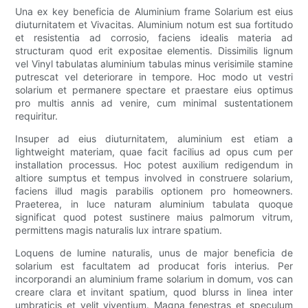
Una ex key beneficia de Aluminium frame Solarium est eius
diuturnitatem et Vivacitas. Aluminium notum est sua fortitudo
et resistentia ad corrosio, faciens idealis materia ad
structuram quod erit expositae elementis. Dissimilis lignum
vel Vinyl tabulatas aluminium tabulas minus verisimile stamine
putrescat vel deteriorare in tempore. Hoc modo ut vestri
solarium et permanere spectare et praestare eius optimus
pro multis annis ad venire, cum minimal sustentationem
requiritur.
Insuper ad eius diuturnitatem, aluminium est etiam a
lightweight materiam, quae facit facilius ad opus cum per
installation processus. Hoc potest auxilium redigendum in
altiore sumptus et tempus involved in construere solarium,
faciens illud magis parabilis optionem pro homeowners.
Praeterea, in luce naturam aluminium tabulata quoque
significat quod potest sustinere maius palmorum vitrum,
permittens magis naturalis lux intrare spatium.
Loquens de lumine naturalis, unus de major beneficia de
solarium est facultatem ad producat foris interius. Per
incorporandi an aluminium frame solarium in domum, vos can
creare clara et invitant spatium, quod blurss in linea inter
umbraticis et velit viventium. Magna fenestras et speculum