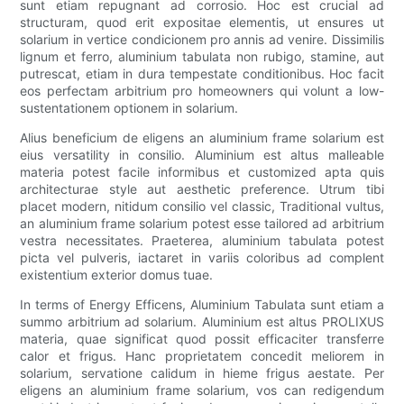
sunt etiam repugnant ad corrosio. Hoc est crucial ad
structuram, quod erit expositae elementis, ut ensures ut
solarium in vertice condicionem pro annis ad venire. Dissimilis
lignum et ferro, aluminium tabulata non rubigo, stamine, aut
putrescat, etiam in dura tempestate conditionibus. Hoc facit
eos perfectam arbitrium pro homeowners qui volunt a low-
sustentationem optionem in solarium.
Alius beneficium de eligens an aluminium frame solarium est
eius versatility in consilio. Aluminium est altus malleable
materia potest facile informibus et customized apta quis
architecturae style aut aesthetic preference. Utrum tibi
placet modern, nitidum consilio vel classic, Traditional vultus,
an aluminium frame solarium potest esse tailored ad arbitrium
vestra necessitates. Praeterea, aluminium tabulata potest
picta vel pulveris, iactaret in variis coloribus ad complent
existentium exterior domus tuae.
In terms of Energy Efficens, Aluminium Tabulata sunt etiam a
summo arbitrium ad solarium. Aluminium est altus PROLIXUS
materia, quae significat quod possit efficaciter transferre
calor et frigus. Hanc proprietatem concedit meliorem in
solarium, servatione calidum in hieme frigus aestate. Per
eligens an aluminium frame solarium, vos can redigendum