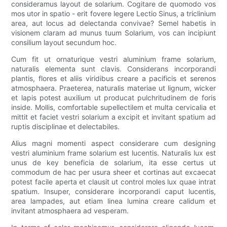
consideramus layout de solarium. Cogitare de quomodo vos
mos utor in spatio - erit fovere legere Lectio Sinus, a triclinium
area, aut locus ad delectanda convivae? Semel habetis in
visionem claram ad munus tuum Solarium, vos can incipiunt
consilium layout secundum hoc.
Cum fit ut ornaturique vestri aluminium frame solarium,
naturalis elementa sunt clavis. Considerans incorporandi
plantis, flores et aliis viridibus creare a pacificis et serenos
atmosphaera. Praeterea, naturalis materiae ut lignum, wicker
et lapis potest auxilium ut producat pulchritudinem de foris
inside. Mollis, comfortable supellectilem et multa cervicalia et
mittit et faciet vestri solarium a excipit et invitant spatium ad
ruptis disciplinae et delectabiles.
Alius magni momenti aspect considerare cum designing
vestri aluminium frame solarium est lucentis. Naturalis lux est
unus de key beneficia de solarium, ita esse certus ut
commodum de hac per usura sheer et cortinas aut excaecat
potest facile aperta et clausit ut control moles lux quae intrat
spatium. Insuper, considerare incorporandi caput lucentis,
area lampades, aut etiam linea lumina creare calidum et
invitant atmosphaera ad vesperam.