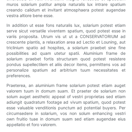
muros solarium patitur ampla naturalis lux intrare spatium
creando calidum et invitant atmosphaera potest augendae
vestra altiore bene esse.
In addition ut esse fons naturalis lux, solarium potest etiam
serve sicut versatile viventem spatium, quod potest esse in
variis proposita. Utrum vis ut ut a CONSERVATORIUM ad
crescente plantis, a relaxation area ad Lectio et Louning, aut
triclinium spatio ad hospites, a solarium praebet sine fine
possibilities ad quam utetur spatii. Aluminium frame de
solarium praebet fortis structuram quod potest resistere
pondus supellectilem et aliis decor items, permittens vos ad
personalize spatium ad arbitrium tuum necessitates et
preferences.
Praeterea, an aluminium frame solarium potest etiam auget
valorem tuum in domum suam. Et praeter de solarium non
solum auget aesthetic appeal of vestri proprietas sed etiam
adiungit quadratum footage ad vivum spatium, quod potest
esse valuable venditionis punctum ad potential buyers. Per
circumsedere in solarium, vos non solum enhancing vestri
own fruitio tuae in domum suam sed etiam augendae eius
appellatio et foro valorem.