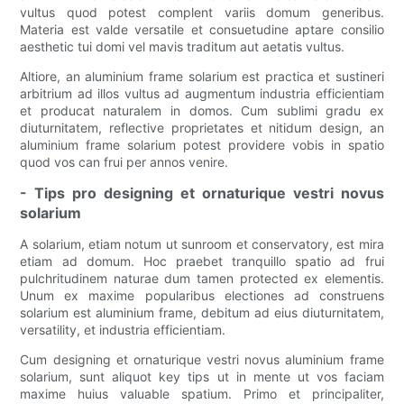
vultus quod potest complent variis domum generibus.
Materia est valde versatile et consuetudine aptare consilio
aesthetic tui domi vel mavis traditum aut aetatis vultus.
Altiore, an aluminium frame solarium est practica et sustineri
arbitrium ad illos vultus ad augmentum industria efficientiam
et producat naturalem in domos. Cum sublimi gradu ex
diuturnitatem, reflective proprietates et nitidum design, an
aluminium frame solarium potest providere vobis in spatio
quod vos can frui per annos venire.
- Tips pro designing et ornaturique vestri novus
solarium
A solarium, etiam notum ut sunroom et conservatory, est mira
etiam ad domum. Hoc praebet tranquillo spatio ad frui
pulchritudinem naturae dum tamen protected ex elementis.
Unum ex maxime popularibus electiones ad construens
solarium est aluminium frame, debitum ad eius diuturnitatem,
versatility, et industria efficientiam.
Cum designing et ornaturique vestri novus aluminium frame
solarium, sunt aliquot key tips ut in mente ut vos faciam
maxime huius valuable spatium. Primo et principaliter,