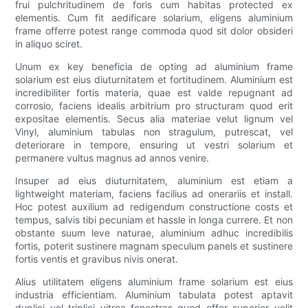
frui pulchritudinem de foris cum habitas protected ex
elementis. Cum fit aedificare solarium, eligens aluminium
frame offerre potest range commoda quod sit dolor obsideri
in aliquo sciret.
Unum ex key beneficia de opting ad aluminium frame
solarium est eius diuturnitatem et fortitudinem. Aluminium est
incredibiliter fortis materia, quae est valde repugnant ad
corrosio, faciens idealis arbitrium pro structuram quod erit
expositae elementis. Secus alia materiae velut lignum vel
Vinyl, aluminium tabulas non stragulum, putrescat, vel
deteriorare in tempore, ensuring ut vestri solarium et
permanere vultus magnus ad annos venire.
Insuper ad eius diuturnitatem, aluminium est etiam a
lightweight materiam, faciens facilius ad onerariis et install.
Hoc potest auxilium ad redigendum constructione costs et
tempus, salvis tibi pecuniam et hassle in longa currere. Et non
obstante suum leve naturae, aluminium adhuc incredibilis
fortis, poterit sustinere magnam speculum panels et sustinere
fortis ventis et gravibus nivis onerat.
Alius utilitatem eligens aluminium frame solarium est eius
industria efficientiam. Aluminium tabulata potest aptavit
duplici vel triplici vitrea fenestras quod offer superior velit