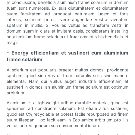
In conclusione, beneficia aluminium frame solarium in domum
tuam sunt numerosis. Ex suis diuturnitatem et diuturnitatem
suam facultatem ad producat naturalem lucem et foris
interius, solarium potest vere augendae vestra viventem
spatium in multis. Si vos es vultus ad transform vestri in
domum suam in clara et invitant oasis, considerans installing
an aluminium frame solarium ut fruar omnibus his beneficia et
magis.
- Energy efficientiam et sustineri cum aluminium
frame solarium
A solarium est popularis praeter multos domos, providente
spatium, quod sino vos ut fruar naturalis solis sine manere
elementa. Nam qui vultus auget industria efficientiam et
sustineri in domos, an aluminium frame solarium est optimum
arbitrium.
Aluminium is a lightweight adhuc durabile materia, quae est
specimen ad construere solarium. Est etiam altus sustineri,
quod est C% recyclable et potest facile repurposed ad finem
suum lifespan. Hoc facit eam in Eco-amica arbitrium pro illis
vultus ad redigendum sua environmental ictum.