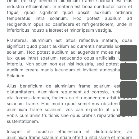
Unum ex key beneficia aluminium frame solarium est eius
industria efficientiam. In materia est bona conductor calor et
frigus, quod significat quod possit auxilium ordinare
temperatus intra solarium. Hoc potest auxilium ad
redigendum opus ad calefacere et refrigerationem, unde in
inferioribus industria laoreet et minor ipsum vestigia.
Praeterea, aluminium est altus reflective materia, quae
significat quod possit auxilium ad currentis naturalis lux circa
solarium. Hoc potest auxilium ad augendam moles naturalis
lux quae intrat spatium, reducendo opus artificialis lucendi
interdiu. Non solum non est nisi industria, sed potest etiam
auxilium creare magis iucundum et invitant atmosphaera in
Solarium.
Alius beneficium de aluminium frame solarium est eius
diuturnitatem. Aluminium repugnant ad corrosio, rubigo, et
alia formas damnum, faciens ea diu manentem arbitrium ad
solarium frame. Hoc modo quod semel vos obsidendam in
aluminium frame solarium, vos can expecto ut providere
vobis cum annis fruitionis sine opus crebris reparationibus et
sustentationem.
Insuper et industria efficientiam et diuturnitatem, an
aluminium frame solarium etiam offert a nitidissime et modern