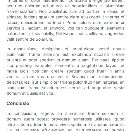
In terms of color machinemur, considerare eligendo lucem,
neutrum colorum ad muros et supellectilem in aluminium
frame solarium. Hoc auxiliatus sum ad partum a sensu et
airiness, faciens spatium sentire clara et excepit. In terms of
forcia, considerans addendo Pops coloris cum exornantur
cervicalia, iactum, et artwork. Vos can quoque in elementis
naturalibus ut seashlells, Driftwood, aut lapillis ad augendae
velit sentire de Solarium.
In conclusione, designing et ornaturique vestri novus
aluminium frame solarium est excitando occasio creare
pulchra et eget spatium in domum suam. Per haec tips et
incorporating naturales elementa, a cogitatione layout et
multa lucis, vos can creare spatium quod fruar in annis
venire. Utrum vos utor vestri Solarium ad relaxationem,
delectabiles, aut simpliciter fruens pulchritudinem naturae, an
aluminium frame solarium est certus ad augendae vestri
domum et qualis est vita.
Conclusio
In conclusione, eligens an aluminium frame solarium in
domum suam potest providere numerosis utilitates, quod
ultra iustum addendo extra vivos spatium. Ex auctus naturalis
lux et industria efficientiam ad diuturnitatem et humilis