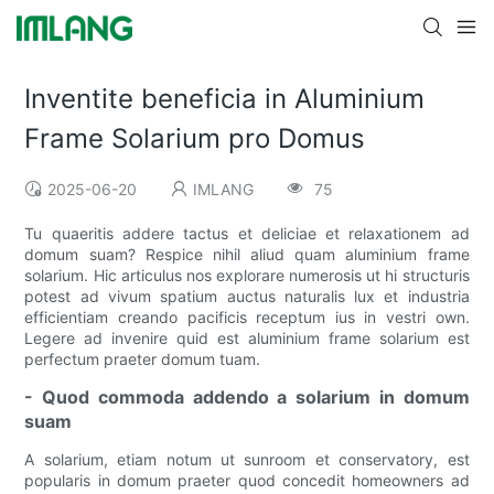
Inventite beneficia in Aluminium
Frame Solarium pro Domus
2025-06-20
IMLANG
75
Tu quaeritis addere tactus et deliciae et relaxationem ad
domum suam? Respice nihil aliud quam aluminium frame
solarium. Hic articulus nos explorare numerosis ut hi structuris
potest ad vivum spatium auctus naturalis lux et industria
efficientiam creando pacificis receptum ius in vestri own.
Legere ad invenire quid est aluminium frame solarium est
perfectum praeter domum tuam.
- Quod commoda addendo a solarium in domum
suam
A solarium, etiam notum ut sunroom et conservatory, est
popularis in domum praeter quod concedit homeowners ad