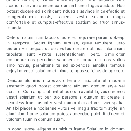
auxilium servare domum calidum in hieme frigus aestate. Hoc
potest ducere ad significant industria savings in calefactio et
refrigerationem costs, faciens vestri solarium magis
comfortable et sumptus-effective spatium ad fruor annus-
rotunda.
Ceterum aluminium tabulas facile et requirere parum upkeep
in tempore. Secus lignum tabulae, quae requirere iusto
pictura vel tinguat ut eos vultus eorum optimus, aluminium
tabulata sunt virtute sustentationem libero. Simpliciter
emundare eos periodice saponem et aquam ut eos vultus
amo novus, permittens te ad expendas amplius tempus
enjoying vestri solarium et minus tempus sollicitus de upkeep.
Denique aluminium tabulas offerre a nitiditate et moderni
aesthetic quod potest complent aliquam domum style vel
consilio. Cum amplis et finit et colorum available, vos can mos
vestri solarium ut par tuo personalis gustum et creare a
seamless transitus inter vestri umbraticis et velit vivi spatia.
An tibi placet a hodiernae vultus vel magis traditum style, an
aluminium frame solarium potest augendae pulchritudinem et
valorem tuum in domum suam.
In conclusione, eligens aluminium frame Solarium in domum