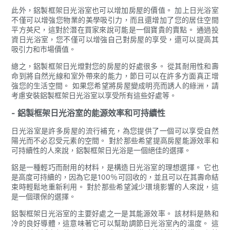
此外，鋁製框架日光浴室也可以增加房屋的價值。 加上日光浴室
不僅可以增強您物業的美學吸引力，而且還增加了您的居住空間
平方英尺，這對於潛在買家來說可能是一個寶貴的賣點。 通過投
資日光浴室，您不僅可以增強自己對房屋的享受，還可以提高其
吸引力和市場價值。
總之，鋁製框架日光燈對您的房屋的好處很多。 從其耐用性和壽
命到將自然光線和室外帶來的能力，節日可以在許多方面真正增
強您的生活空間。 如果您希望將房屋變成明亮而誘人的綠洲，請
考慮安裝鋁製框架日光浴室以享受所有這些好處等。
- 鋁製框架日光浴室的能源效率和可持續性
日光浴室是許多房屋的流行補充，為您提供了一個可以享受自然
陽光而不必忍受元素的空間。 對於那些希望提高房屋能源效率和
可持續性的人來說，鋁製框架日光浴是一個絕佳的選擇。
鋁是一種輕巧而耐用的材料，是構造日光浴室的理想選擇。 它也
是高度可持續的，因為它是100％可回收的，並且可以在其壽命結
束時輕鬆地重新利用。 對於那些希望減少環境影響的人來說，這
是一個環保的選擇。
鋁製框架日光浴室的主要好處之一是其能源效率。 該材料是熱和
冷的良好導體，這意味著它可以幫助調節日光浴室內的溫度。 這