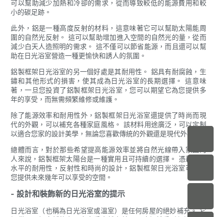
可以幫助減少加熱和冷卻的需求，從而導致較低的能源費用和較
小的碳足跡。
此外，鋁是一種高度反射的材料，這意味著它可以幫助太陽能周
圍的自然光反射。 這可以幫助增加進入空間的自然光的量，從而
減少白天人造照明的需求。 這不僅可以節省能源，而且還可以幫
助在日光浴室營造一種更愉快和誘人的氛圍。
鋁製框架日光浴室的另一個好處是其耐用性。 鋁具有耐腐蝕，生
鏽和其他形式的損害，使其成為日光浴室的長期選擇。 這意味
著，一旦您投資了鋁製框架日光浴室，您可以期望它為您提供多
年的享受，而無需頻繁維修或維護。
除了能源效率和耐用性外，鋁製框架日光浴室還提供了時尚而現
代的外觀，可以補充各種家庭風格。 該材料用途廣泛，可以定制
以適合您家的設計美學，無論您喜歡傳統的外觀還是現代外觀。
總體而言，對於那些希望提高能源效率並將自然光線帶入家園的
人來說，鋁製框架太陽台是一種實用且可持續的選擇。 憑藉其高
水平的耐用性，反射性和時尚的設計，鋁製框架日光浴室可以為
您提供未來幾年可以享受的空間。
- 設計和裝飾新的日光浴室的提示
日光浴室（也稱為日光浴室或溫室）是任何房屋的絕妙補充。 它