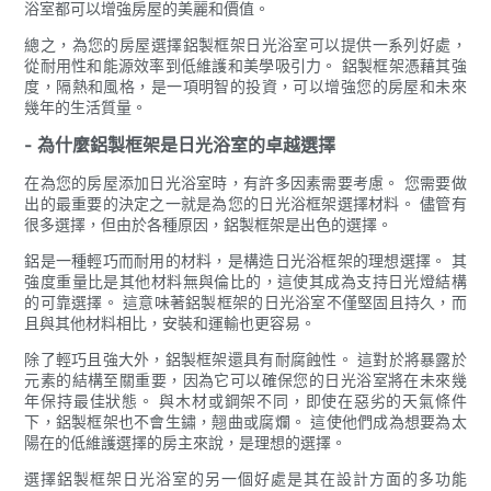
浴室都可以增強房屋的美麗和價值。
總之，為您的房屋選擇鋁製框架日光浴室可以提供一系列好處，
從耐用性和能源效率到低維護和美學吸引力。 鋁製框架憑藉其強
度，隔熱和風格，是一項明智的投資，可以增強您的房屋和未來
幾年的生活質量。
- 為什麼鋁製框架是日光浴室的卓越選擇
在為您的房屋添加日光浴室時，有許多因素需要考慮。 您需要做
出的最重要的決定之一就是為您的日光浴框架選擇材料。 儘管有
很多選擇，但由於各種原因，鋁製框架是出色的選擇。
鋁是一種輕巧而耐用的材料，是構造日光浴框架的理想選擇。 其
強度重量比是其他材料無與倫比的，這使其成為支持日光燈結構
的可靠選擇。 這意味著鋁製框架的日光浴室不僅堅固且持久，而
且與其他材料相比，安裝和運輸也更容易。
除了輕巧且強大外，鋁製框架還具有耐腐蝕性。 這對於將暴露於
元素的結構至關重要，因為它可以確保您的日光浴室將在未來幾
年保持最佳狀態。 與木材或鋼架不同，即使在惡劣的天氣條件
下，鋁製框架也不會生鏽，翹曲或腐爛。 這使他們成為想要為太
陽在的低維護選擇的房主來說，是理想的選擇。
選擇鋁製框架日光浴室的另一個好處是其在設計方面的多功能