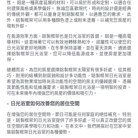
性。 鋁是一種高度延展的材料，可以易於形成和定制，以適合任
何建築風格或美學偏好。 無論您喜歡現代，時尚的設計還是經典
的傳統外觀，都可以量身定制鋁製框架，以適應您的需求。 此
外，鋁製框架可以用多種顏色塗上或粉末塗層，以補充您房屋的
現有外部。
在能源效率方面，鋁製框架也是日光浴室的首選。 鋁是一種高電
導材料，這意味著它可以有效地轉移熱和冷。 該屬性可以使您的
日光浴室更好地隔熱，在冬季保持溫暖，並在夏天涼爽。 通過選
擇鋁製框架日光浴室，您可以降低能源成本，並使房屋更加環
保。
總體而言，為您的房屋選擇鋁製框架太陽室有很多好處。 從其輕
巧，耐用的結構到耐腐蝕和設計多功能性，鋁製框架日光浴室是
希望為其物業增加時尚且功能性的空間的房主的優越選擇。 憑藉
其節能性能和低維護要求，鋁製框架日光浴是一項明智的投資，
可在未來幾年內增強您的房屋的價值和吸引力。
- 日光浴室如何改善您的居住空間
在增強您的居住空間時，節日可能是任何家庭的絕佳補充。 特別
是，鋁製框架的日光浴室提供了許多好處，可以真正改變您的居
住空間的美學吸引力和功能。 在本文中，我們將探討在您家中安
裝鋁製框架日光浴室的各種優勢。