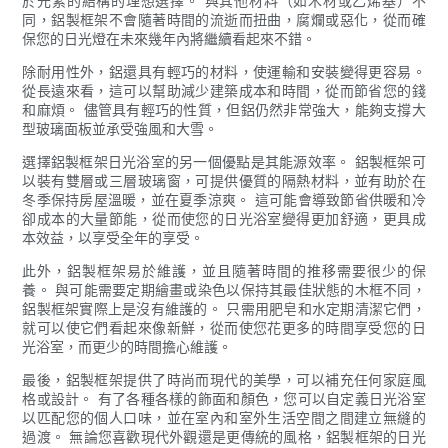
於元素的結構的理想選擇。 與其他材料（如木材或乙烯基）不
同，鋁製框架不會隨著時間的流逝而扭曲，腐爛或惡化，從而確
保您的日光燈在未來幾年內將繼續看起來不錯。
除耐用性外，鋁還具有輕巧的材料，使運輸和安裝變得更容易。
從長遠來看，這可以幫助減少建築成本和時間，從而節省您的錢
和麻煩。 儘管具有輕巧的性質，但鋁仍然非常強大，能夠支撐大
型玻璃面板並承受強風和大雪。
選擇鋁製框架日光浴室的另一個優點是其能源效率。 鋁製框架可
以裝有雙層或三層玻璃窗，可提供優質的隔熱材料，並有助於在
冬季保持房屋溫暖，並在夏季涼爽。 這可能會導致節省供暖和冷
卻成本的大量節能，從而使您的日光浴室變得更加舒適，更具成
本效益，以享受全年的享受。
此外，鋁製框架易於維護，並且隨著時間的推移需要很少的保
養。 與可能需要定期繪畫或染色以保持其最佳狀態的木框不同，
鋁製框架實際上是沒有維護的。 只需用肥皂和水定期清潔它們，
就可以使它們看起來像新鮮，從而使您花更多的時間享受您的日
光浴室，而更少的時間擔心維護。
最後，鋁製框架提供了時尚而現代的美學，可以補充任何家庭風
格或設計。 有了各種各樣的飾面和顏色，您可以自定義日光浴室
以匹配您的個人口味，並在室內和室外生活空間之間建立無縫的
過渡。 無論您喜歡現代外觀還是更傳統的風格，鋁製框架的日光