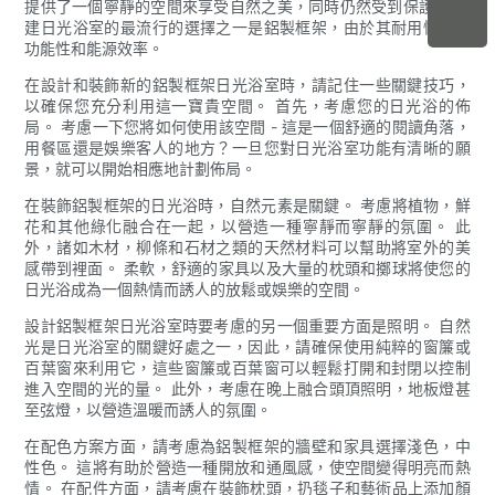
提供了一個寧靜的空間來享受自然之美，同時仍然受到保護。 構
建日光浴室的最流行的選擇之一是鋁製框架，由於其耐用性，多
功能性和能源效率。
在設計和裝飾新的鋁製框架日光浴室時，請記住一些關鍵技巧，
以確保您充分利用這一寶貴空間。 首先，考慮您的日光浴的佈
局。 考慮一下您將如何使用該空間 - 這是一個舒適的閱讀角落，
用餐區還是娛樂客人的地方？一旦您對日光浴室功能有清晰的願
景，就可以開始相應地計劃佈局。
在裝飾鋁製框架的日光浴時，自然元素是關鍵。 考慮將植物，鮮
花和其他綠化融合在一起，以營造一種寧靜而寧靜的氛圍。 此
外，諸如木材，柳條和石材之類的天然材料可以幫助將室外的美
感帶到裡面。 柔軟，舒適的家具以及大量的枕頭和擲球將使您的
日光浴成為一個熱情而誘人的放鬆或娛樂的空間。
設計鋁製框架日光浴室時要考慮的另一個重要方面是照明。 自然
光是日光浴室的關鍵好處之一，因此，請確保使用純粹的窗簾或
百葉窗來利用它，這些窗簾或百葉窗可以輕鬆打開和封閉以控制
進入空間的光的量。 此外，考慮在晚上融合頭頂照明，地板燈甚
至弦燈，以營造溫暖而誘人的氛圍。
在配色方案方面，請考慮為鋁製框架的牆壁和家具選擇淺色，中
性色。 這將有助於營造一種開放和通風感，使空間變得明亮而熱
情。 在配件方面，請考慮在裝飾枕頭，扔毯子和藝術品上添加顏