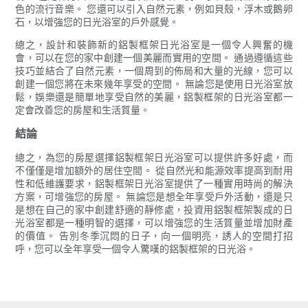
色的流行音樂。 您還可以引入自然元素，例如貝殼，浮木或鵝卵
石，以增強您的日光浴室的戶外感覺。
總之，設計和裝飾新的鋁製框架日光浴室是一個令人興奮的機
會，可以在您的家中創建一個美麗而實用的空間。 通過遵循這些
技巧並結合了自然元素，一個周到的佈局和大量的光線，您可以
創建一個您將在未來幾年享受的空間。 無論您是使用日光浴室放
鬆，娛樂還是簡單地享受自然的美麗，鋁製框架的日光浴室都一
定會改善您的房屋和生活質量。
結論
總之，為您的房屋選擇鋁製框架日光浴室可以提供許多好處，而
不僅僅是增加額外的居住空間。 從自然光和能源效率提高到耐用
性和低維護要求，鋁製框架日光浴室提供了一種實用時尚的解決
方案，可增強您的房屋。 無論您是想全年享受戶外活動，還是只
是想在自己的家中創建舒適的靜修處，投資用鋁製框架製成的日
光浴室都是一種明智的選擇，可以增強您的生活質量並增加財產
的價值。 告別冬季沉悶的日子，向一個明亮，誘人的空間打招
呼，您可以全年享受一個令人驚嘆的鋁製框架的日光浴。