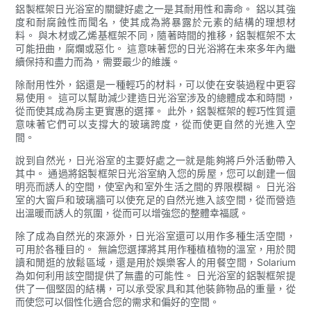
鋁製框架日光浴室的關鍵好處之一是其耐用性和壽命。 鋁以其強
度和耐腐蝕性而聞名，使其成為將暴露於元素的結構的理想材
料。 與木材或乙烯基框架不同，隨著時間的推移，鋁製框架不太
可能扭曲，腐爛或惡化。 這意味著您的日光浴將在未來多年內繼
續保持和盡力而為，需要最少的維護。
除耐用性外，鋁還是一種輕巧的材料，可以使在安裝過程中更容
易使用。 這可以幫助減少建造日光浴室涉及的總體成本和時間，
從而使其成為房主更實惠的選擇。 此外，鋁製框架的輕巧性質還
意味著它們可以支撐大的玻璃跨度，從而使更自然的光進入空
間。
說到自然光，日光浴室的主要好處之一就是能夠將戶外活動帶入
其中。 通過將鋁製框架日光浴室納入您的房屋，您可以創建一個
明亮而誘人的空間，使室內和室外生活之間的界限模糊。 日光浴
室的大窗戶和玻璃牆可以使充足的自然光進入該空間，從而營造
出溫暖而誘人的氛圍，從而可以增強您的整體幸福感。
除了成為自然光的來源外，日光浴室還可以用作多種生活空間，
可用於各種目的。 無論您選擇將其用作種植植物的溫室，用於閱
讀和閒逛的放鬆區域，還是用於娛樂客人的用餐空間，Solarium
為如何利用該空間提供了無盡的可能性。 日光浴室的鋁製框架提
供了一個堅固的結構，可以承受家具和其他裝飾物品的重量，從
而使您可以個性化適合您的需求和偏好的空間。