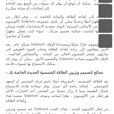
الألومنيوم ، يمكنك أن تتوقع أن يوفر لك سنوات من التمتع دون الحاجة
إلى إصلاحات أو صيانة متكررة.
بالإضافة إلى كفاءة الطاقة والمتانة الخاصة به ، يوفر إطار من
الألومنيوم Solarium أيضًا مظهرًا أنيقًا وحديثًا يمكن أن يكمل مجموعة
متنوعة من الأساليب المنزلية. المواد متعددة الاستخدامات للغاية ويمكن
تخصيصها لتناسب جمالية تصميم منزلك ، سواء كنت تفضل مظهرًا
تقليديًا أو معاصرًا.
بشكل عام ، يعد Solarium من الألومنيوم خيارًا عمليًا ومستدامًا لأولئك
الذين يتطلعون إلى زيادة كفاءة الطاقة وجلب الضوء الطبيعي إلى
منازلهم. بفضل المستوى العالي من المتانة ، والخصائص العاكسة ،
والتصميم الأنيق ، يمكن أن يوفر لك Solarium الإطار الألمنيوم مساحة
يمكنك الاستمتاع بها لسنوات قادمة.
- نصائح لتصميم وتزيين الطاقة الشمسية الجديدة الخاصة بك
تعد الطاقة الشمسية ، المعروفة أيضًا باسم غرفة التشمس أو المعهد
الموسيقي ، إضافة رائعة لأي منزل. يوفر مساحة هادئة للاستمتاع
بجمال الطبيعة بينما لا يزال محميًا من العناصر. أحد الخيارات الأكثر
شعبية لبناء Solarium هو إطار من الألومنيوم ، نظرًا لمتانته وتنوعه
وكفاءة الطاقة.
عند تصميم وتزيين Solarium من إطار الألمنيوم الجديد ، هناك العديد
من النصائح الرئيسية التي يجب وضعها في الاعتبار لضمان استفادة