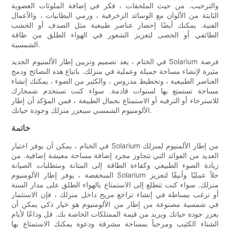
والترحيب. من حيث الملحقات ، فكر في إضافة الملوثات العضوية
الثابتة من الألوان مع الوسائد الزخرفية ، ورمي البطانيات ، والأعمال
الفنية. يمكنك أيضًا إحضار عناصر طبيعية مثل الصدف أو الخشب
الطائفي أو الحصى لتعزيز الشعور في الهواء الطلق من طاقة
الشمسية.
في الختام ، يعد تصميم وتزيين إطار الألمنيوم الجديد Solarium فرصة
مثيرة لإنشاء مساحة جميلة وعملية في منزلك. باتباع هذه النصائح ودمج
العناصر الطبيعية ، وتخطيط مدروس ، والكثير من الضوء ، يمكنك إنشاء
مساحة تستمتع بها لسنوات قادمة. سواء كنت تستخدم شمجارك
للاسترخاء أو الترفيه أو الاستمتاع بجمال الطبيعة ، فمن المؤكد أن إطار
الألومنيوم الشمسي سيعزز منزلك وجودة حياتك.
خاتمة
في الختام ، يمكن أن يوفر اختيار Solarium من إطار الألمنيوم لمنزلك
العديد من الفوائد التي تتجاوز مجرد إضافة مساحة معيشة إضافية. من
زيادة الضوء الطبيعي وكفاءة الطاقة إلى المتانة ومتطلبات الصيانة
المنخفضة ، يوفر إطار الألومنيوم Solarium حلاً عمليًا وأنيقًا لتعزيز
منزلك. سواء كنت تتطلع إلى الاستمتاع بالهواء الطلق على مدار السنة
أو ترغب ببساطة في إنشاء تراجع مريح داخل منزلك ، فإن الاستثمار
في شمسية مصنوعة من إطار من الألومنيوم هو خيار ذكي يمكن أن
يعزز جودة حياتك ويزيد من قيمة الممتلكات الخاصة بك. قل وداعًا لأيام
الشتاء الكئيب ومرحباً بمساحة مشرقة ودعوة يمكنك الاستمتاع بها