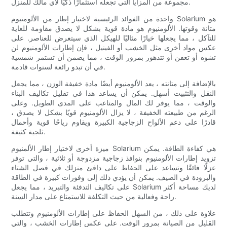
مجموعة من المزايا التي تجعله استثمارًا ذكيًا لأي مالك للمنزل.
واحدة من الفوائد الرئيسية لاختيار إطار من الألومنيوم Solarium هو
متانة وقوتها. الألومنيوم هو مادة قوية بشكل لا يصدق مقاومة للغاية
للتآكل ، مما يجعلها خيارًا مثاليًا للهيكل الذي سيتعرض للعناصر. على
عكس مواد أخرى مثل الخشب أو الفينيل ، فإن إطارات الألومنيوم لن
تشوه أو تعفن أو تتدهور بمرور الوقت ، مما يضمن أن تستمر شمسية
في أن تبدو رائعة لسنوات قادمة.
بالإضافة إلى متانته ، يعد الألومنيوم أيضًا مادة خفيفة الوزن ، مما يجعل
النقل والتثبيت أسهل. يمكن أن يساعد هذا في تقليل تكاليف البناء
والوقت ، مما يوفر لك المال والمتاعب على المدى الطويل. وعلى
الرغم من طبيعته الخفيفة ، لا يزال الألومنيوم قويًا بشكل لا يصدق ،
قادرًا على دعم الألواح الزجاجية الكبيرة ويقاوم رياحًا قوية وأحمال
ثلجية كثيفة.
ميزة أخرى لاختيار إطار الألمنيوم Solarium هي كفاءة الطاقة. يمكن
تزويد إطارات الألومنيوم بنوافذ زجاجية مزدوجة أو ثلاثية ، والتي توفر
عزلًا فائقًا وتساعد على الحفاظ على دافئ منزلك في فصل الشتاء
والبرودة في الصيف. يمكن أن يؤدي ذلك إلى وفورات كبيرة في الطاقة
على تكاليف التدفئة والتبريد ، مما يجعل Solarium لديك مساحة أكثر
راحة وفعالية من حيث التكلفة للاستمتاع على مدار السنة.
علاوة على ذلك ، من السهل الحفاظ على إطارات الألومنيوم وتتطلب
القليل من الصيانة بمرور الوقت. على عكس إطارات الخشب ، والتي