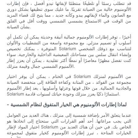
قد تتطلب رسمًا أو تلطيخًا منتظمًا لإبقائها تبدو أفضل ، فإن إطارات
الألومنيوم خالية من الصيانة تقريبًا. ما عليك سوى تنظيفها بشكل دوري
مع الصابون والماء لإبقائهم يبدو وكأنه جديد ، مما يتيح لك قضاء المزيد
من الوقت في الاستمتاع بشمسي الشمسي ووقت أقل في القلق
بشأن الصيانة.
أخيرًا ، توفر إطارات الألومنيوم جمالية أنيقة وحديثة يمكن أن تكمل أي
أسلوب أو تصميم منزلي. مع مجموعة واسعة من التشطيبات والألوان
المتوفرة ، يمكنك تخصيص Solarium لتتناسب مع ذوقك الشخصي
وإنشاء انتقال سلس بين مساحاتك المعيشية الداخلية والخارجية. سواء
كنت تفضل مظهرًا معاصرًا أو نمطًا أكثر تقليدية ، يمكن أن يعزز إطار
الألمنيوم الشمسي جمال وقيمة منزلك.
في الختام ، يمكن أن يوفر اختيار Solarium من الألمنيوم لمنزلك
مجموعة من الفوائد ، من المتانة وكفاءة الطاقة إلى منخفضة الصيانة
والجاذبية الجمالية. من خلال قوتها وعزلها وأسلوبها ، يعد إطار الألمنيوم
Solarium استثمارًا ذكيًا يعزز منزلك وجودة حياتك لسنوات قادمة.
- لماذا إطارات الألومنيوم هي الخيار المتفوق لنظام الشمسية
عندما يتعلق الأمر بإضافة شمسية إلى منزلك ، هناك العديد من العوامل
التي يجب مراعاتها. أحد أهم القرارات التي ستحتاج إلى اتخاذها هو
اختيار المواد لإطار Solarium الخاص بك. في حين أن هناك العديد من
الخيارات المتاحة ، تبرز إطارات الألومنيوم كخيار متفوق لمجموعة