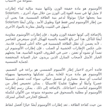
متنوعة من الأسباب.
الألومنيوم هو مادة خفيفة الوزن ولكنها متينة مثالية لبناء إطارات
Solarium. لا مثيل لها في نسبة القوة إلى الوزن من خلال مواد أخرى ،
مما يجعلها خيارًا موثوقًا لدعم بنية الطاقة الشمسية. هذا يعني أن
Solarium من إطار الألومنيوم ليس فقط قويًا وطويل الأمد ، ولكن أيضًا
أسهل في التثبيت والنقل مقارنة بالمواد الأخرى.
بالإضافة إلى كونها خفيفة الوزن وقوية ، فإن إطارات الألومنيوم مقاومة
أيضًا للتآكل. هذا أمر بالغ الأهمية بالنسبة للهيكل الذي سيتعرض للعناصر
، لأنه يضمن أن تظل الطاقة الشمسية في حالة أعلى لسنوات قادمة.
على عكس الإطارات الخشبية أو الصلب ، فإن إطارات الألومنيوم لن
تصدأ أو تشوه أو تعفن ، حتى في الظروف الجوية القاسية. هذا يجعلهم
الخيار الأمثل لأصحاب المنازل الذين يريدون خيار الصيانة المنخفضة
لجماية الشمسية.
فائدة أخرى لاختيار إطار الألمنيوم الشمسي هو براعة في التصميم.
الألومنيوم هو مادة مرنة للغاية يمكن تشكيلها وتخصيصها بسهولة
لتناسب أي نمط معماري أو تفضيل جمالي. سواء كنت تفضل تصميمًا
عصريًا وأنيقًا أو مظهرًا تقليديًا كلاسيكيًا ، يمكن تخصيص إطار من
الألومنيوم لتناسب احتياجاتك. بالإضافة إلى ذلك ، يمكن رسم إطارات
الألومنيوم أو مطلية بالمسحوق في مجموعة متنوعة من الألوان لتكملة
السطح الخارجي الحالي لمنزلك.
من حيث كفاءة الطاقة ، تعد إطارات الألومنيوم أيضًا خيارًا أفضل لنقاط