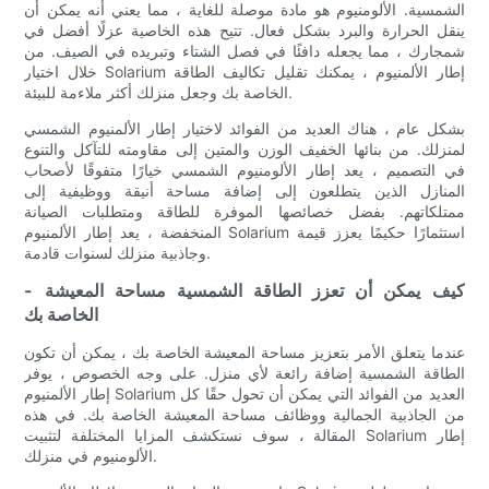
الشمسية. الألومنيوم هو مادة موصلة للغاية ، مما يعني أنه يمكن أن
ينقل الحرارة والبرد بشكل فعال. تتيح هذه الخاصية عزلًا أفضل في
شمجارك ، مما يجعله دافئًا في فصل الشتاء وتبريده في الصيف. من
خلال اختيار Solarium إطار الألمنيوم ، يمكنك تقليل تكاليف الطاقة
الخاصة بك وجعل منزلك أكثر ملاءمة للبيئة.
بشكل عام ، هناك العديد من الفوائد لاختيار إطار الألمنيوم الشمسي
لمنزلك. من بنائها الخفيف الوزن والمتين إلى مقاومته للتآكل والتنوع
في التصميم ، يعد إطار الألومنيوم الشمسي خيارًا متفوقًا لأصحاب
المنازل الذين يتطلعون إلى إضافة مساحة أنيقة ووظيفية إلى
ممتلكاتهم. بفضل خصائصها الموفرة للطاقة ومتطلبات الصيانة
المنخفضة ، يعد إطار الألمنيوم Solarium استثمارًا حكيمًا يعزز قيمة
وجاذبية منزلك لسنوات قادمة.
- كيف يمكن أن تعزز الطاقة الشمسية مساحة المعيشة
الخاصة بك
عندما يتعلق الأمر بتعزيز مساحة المعيشة الخاصة بك ، يمكن أن تكون
الطاقة الشمسية إضافة رائعة لأي منزل. على وجه الخصوص ، يوفر
إطار الألمنيوم Solarium العديد من الفوائد التي يمكن أن تحول حقًا كل
من الجاذبية الجمالية ووظائف مساحة المعيشة الخاصة بك. في هذه
المقالة ، سوف نستكشف المزايا المختلفة لتثبيت Solarium إطار
الألومنيوم في منزلك.