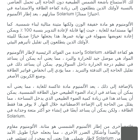
لك الاستمتاع بأشعة الشمس الطبيعية دون الحاجة إلى تحمل العناصر.
بالنسبة لأولئك الذين يتطلعون إلى زيادة كفاءة الطاقة والاستدامة في
منازلهم ، يعد إطار الألمنيوم Solarium اختيارًا ممتازًا.
الألومنيوم هو مادة خفيفة الوزن ولكنها متينة مثالية لبناء شمسية. كما
أنها مستدامة للغاية ، حيث إنها قابلة لإعادة التدوير بنسبة 100 ٪ ويمكن
إعادة تعويضها بسهولة في نهاية عمرها. هذا يجعلها خيارًا صديقًا للبيئة
لأولئك الذين يتطلعون إلى تقليل تأثيرهم البيئي.
واحدة من الفوائد الرئيسية لإطار الألومنيوم Solarium هو كفاءة الطاقة.
المواد هي موصل جيد للحرارة والبرد ، مما يعني أنه يمكن أن يساعد
في تنظيم درجة الحرارة داخل السولاريوم. يمكن أن يساعد ذلك في
تقليل الحاجة إلى التدفئة والتبريد ، مما يؤدي إلى انخفاض فواتير الطاقة
وصنع الكربون الأصغر.
بالإضافة إلى ذلك ، يعد الألمنيوم مادة عاكسة للغاية ، مما يعني أنه
يمكن أن يساعد في ارتداد الضوء الطبيعي حول الطاقة الشمسية. يمكن
أن يساعد هذا في زيادة كمية الضوء الطبيعي الذي يدخل المساحة ، مما
يقلل من الحاجة إلى الإضاءة الاصطناعية خلال النهار. لا يوفر هذا فقط
الطاقة ، ولكن يمكن أن يساعد أيضًا في إنشاء جو أكثر متعة وجذابة في
Solarium.
فائدة أخرى من إطار الألمنيوم الشمسي هو متانة. الألومنيوم مقاوم
للتآكل والصدأ وأشكال الضرر الأخرى ، مما يجعله خيارًا طويل الأمد
لإطار شملي. هذا يعني أنه بمجرد أن تستثمر في Solarium الإطار من