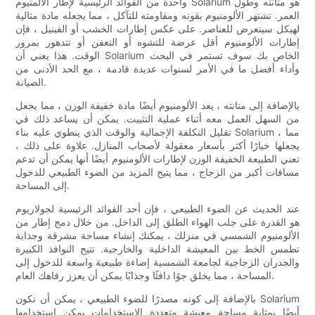
واحدة من الفوائد الرئيسية لإطار الألمنيوم Solarium هو متانته وطول
العمر. تشتهر الألومنيوم بقوته ومقاومته للتآكل ، مما يجعله مادة مثالية
لهيكل سيتعرض للعناصر. على عكس إطارات الخشب أو الفينيل ، فإن
إطارات الألومنيوم أقل عرضة للتشوه أو التعفن أو تتدهور بمرور
الوقت. هذا يعني أن Solarium الخاص بك سوف تستمر في البحث
وأداء أفضل ما في الأمر لسنوات عديدة قادمة ، مع الحد الأدنى من
الصيانة.
بالإضافة إلى متانته ، يعد الألومنيوم أيضًا مادة خفيفة الوزن ، مما يجعل
من السهل العمل معه أثناء عملية التثبيت. يمكن أن يساعد ذلك في
تقليل التكلفة الإجمالية والوقت الذي ينطوي عليه بناء Solarium ، مما
يجعلها خيارًا أكثر بأسعار معقولة لأصحاب المنازل. علاوة على ذلك ،
تعني الطبيعة الخفيفة الوزن لإطارات الألومنيوم أيضًا أنها يمكن أن تدعم
مسافات أكبر من الزجاج ، مما يتيح المزيد من الضوء الطبيعي للدخول
إلى المساحة.
عند الحديث عن الضوء الطبيعي ، فإن أحد الفوائد الرئيسية لجولاريوم
هو القدرة على جلب الهواء الطلق إلى الداخل. من خلال دمج إطار من
الألومنيوم الشمسي في منزلك ، يمكنك إنشاء مساحة مشرقة وجذابة
تطمس الخط بين المعيشة الداخلية والخارجية. تتيح النوافذ الكبيرة
والجدران الزجاجية لجامعة الشمسية إضاءة طبيعية واسعة للدخول إلى
المساحة ، مما يخلق جوًا دافئًا وجذابًا يمكن أن يعزز رفاهك العام.
بالإضافة إلى كونه مصدرًا للضوء الطبيعي ، يمكن أن تكون Solarium
أيضًا بمثابة مساحة معيشة متعددة الاستخدامات يمكن استخدامها