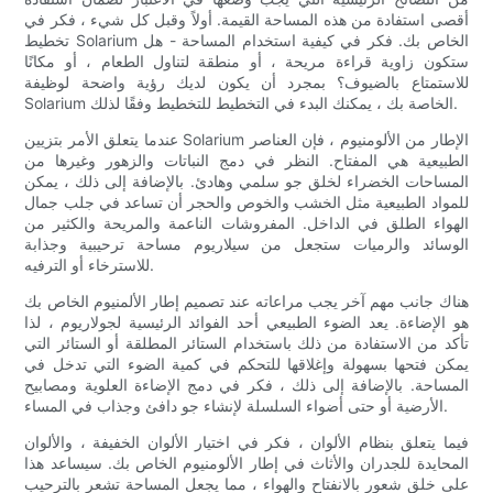
أقصى استفادة من هذه المساحة القيمة. أولاً وقبل كل شيء ، فكر في
تخطيط Solarium الخاص بك. فكر في كيفية استخدام المساحة - هل
ستكون زاوية قراءة مريحة ، أو منطقة لتناول الطعام ، أو مكانًا
للاستمتاع بالضيوف؟ بمجرد أن يكون لديك رؤية واضحة لوظيفة
Solarium الخاصة بك ، يمكنك البدء في التخطيط للتخطيط وفقًا لذلك.
عندما يتعلق الأمر بتزيين Solarium الإطار من الألومنيوم ، فإن العناصر
الطبيعية هي المفتاح. النظر في دمج النباتات والزهور وغيرها من
المساحات الخضراء لخلق جو سلمي وهادئ. بالإضافة إلى ذلك ، يمكن
للمواد الطبيعية مثل الخشب والخوص والحجر أن تساعد في جلب جمال
الهواء الطلق في الداخل. المفروشات الناعمة والمريحة والكثير من
الوسائد والرميات ستجعل من سيلاريوم مساحة ترحيبية وجذابة
للاسترخاء أو الترفيه.
هناك جانب مهم آخر يجب مراعاته عند تصميم إطار الألمنيوم الخاص بك
هو الإضاءة. يعد الضوء الطبيعي أحد الفوائد الرئيسية لجولاريوم ، لذا
تأكد من الاستفادة من ذلك باستخدام الستائر المطلقة أو الستائر التي
يمكن فتحها بسهولة وإغلاقها للتحكم في كمية الضوء التي تدخل في
المساحة. بالإضافة إلى ذلك ، فكر في دمج الإضاءة العلوية ومصابيح
الأرضية أو حتى أضواء السلسلة لإنشاء جو دافئ وجذاب في المساء.
فيما يتعلق بنظام الألوان ، فكر في اختيار الألوان الخفيفة ، والألوان
المحايدة للجدران والأثاث في إطار الألومنيوم الخاص بك. سيساعد هذا
على خلق شعور بالانفتاح والهواء ، مما يجعل المساحة تشعر بالترحيب