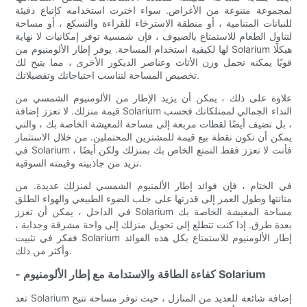
لمجموعة متنوعة من الأغراض. سواء اخترت استخدامه كإتباع دفيئة
للنباتات المتنامية ، أو منطقة الاسترخاء للقراءة والتسكع ، أو مساحة
لتناول الطعام للاستمتاع بالضيوف ، فإن شمسية توفر إمكانيات لا نهاية
لها لكيفية استخدام المساحة. يوفر إطار الألومنيوم من Solarium هيكلًا
قويًا يمكنه تحمل وزن الأثاث وعناصر الديكور الأخرى ، مما يتيح لك
تخصيص المساحة لتناسب احتياجاتك وتفضيلاتك.
علاوة على ذلك ، يمكن أن يزيد الإطار من الألومنيوم الشمسي من
قيمة منزلك. لا تعزز إضافة Solarium النداء الجمالي لممتلكاتك فحسب
، بل تضيف أيضًا لقطات مربعة إلى مساحة المعيشة الخاصة بك ، والتي
يمكن أن تكون نقطة بيع قيمة للمشترين المحتملين. من خلال الاستثمار
في Solarium ، فأنت لا تعزز فقط التمتع الخاص بك بمنزلك ولكن أيضًا
تزيد من جاذبيته وقيمته السوقية.
في الختام ، فإن فوائد إطار الألمنيوم الشمسي لمنزلك عديدة. من
متانتها وطول العمر إلى قدرتها على جلب الضوء الطبيعي والهواء الطلق
في الداخل ، يمكن أن تعزز Solarium مساحة المعيشة الخاصة بك
بعدة طرق. إذا كنت تتطلع إلى تحويل منزلك إلى واحة مشرقة وجذابة ،
ففكر في تثبيت Solarium إطار الألومنيوم للاستمتاع بكل هذه الفوائد
وأكثر من ذلك.
- كفاءة الطاقة والاستدامة مع إطار الألومنيوم Solarium
تعد Solarium إضافة شائعة للعديد من المنازل ، حيث توفر مساحة تتيح