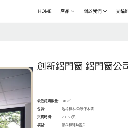
HOME
產品
關於我們
交鑰
創新鋁門窗 鋁門窗公
最低訂購數量:
30 ㎡
包裝:
泡棉和木框/環保木箱
交貨時間:
20-50天
模型:
傾斜和轉動窗戶