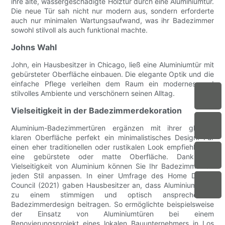
ihre alte, wassergeschädigte Holztür durch eine Aluminiumtür.
Die neue Tür sah nicht nur modern aus, sondern erforderte
auch nur minimalen Wartungsaufwand, was ihr Badezimmer
sowohl stilvoll als auch funktional machte.
Johns Wahl
John, ein Hausbesitzer in Chicago, ließ eine Aluminiumtür mit
gebürsteter Oberfläche einbauen. Die elegante Optik und die
einfache Pflege verleihen dem Raum ein modernes und
stilvolles Ambiente und verschönern seinen Alltag.
Vielseitigkeit in der Badezimmerdekoration
Aluminium-Badezimmertüren ergänzen mit ihrer glatten,
klaren Oberfläche perfekt ein minimalistisches Design. Für
einen eher traditionellen oder rustikalen Look empfiehlt sich
eine gebürstete oder matte Oberfläche. Dank der
Vielseitigkeit von Aluminium können Sie Ihr Badezimmer an
jeden Stil anpassen. In einer Umfrage des Home Design
Council (2021) gaben Hausbesitzer an, dass Aluminiumtüren
zu einem stimmigen und optisch ansprechenden
Badezimmerdesign beitragen. So ermöglichte beispielsweise
der Einsatz von Aluminiumtüren bei einem
Renovierungsprojekt eines lokalen Bauunternehmers in Los