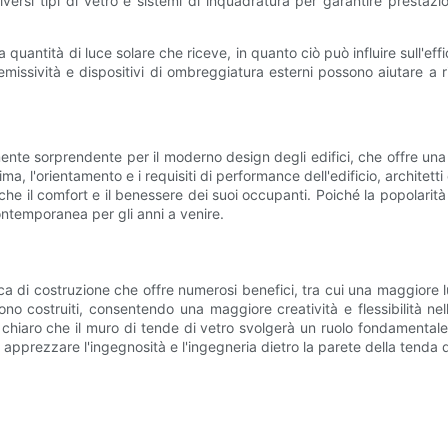
ersi tipi di vetro e sistemi di inquadratura per garantire prestazio
a quantità di luce solare che riceve, in quanto ciò può influire sull'ef
assa emissività e dispositivi di ombreggiatura esterni possono aiutar
mente sorprendente per il moderno design degli edifici, che offre una
a, l'orientamento e i requisiti di performance dell'edificio, architet
nche il comfort e il benessere dei suoi occupanti. Poiché la popolarità
contemporanea per gli anni a venire.
ca di costruzione che offre numerosi benefici, tra cui una maggiore l
sono costruiti, consentendo una maggiore creatività e flessibilità n
chiaro che il muro di tende di vetro svolgerà un ruolo fondamentale 
pprezzare l'ingegnosità e l'ingegneria dietro la parete della tenda d