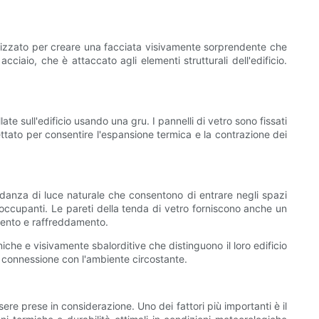
tilizzato per creare una facciata visivamente sorprendente che
acciaio, che è attaccato agli elementi strutturali dell'edificio.
e sull'edificio usando una gru. I pannelli di vetro sono fissati
ogettato per consentire l'espansione termica e la contrazione dei
ondanza di luce naturale che consentono di entrare negli spazi
li occupanti. Le pareti della tenda di vetro forniscono anche un
amento e raffreddamento.
niche e visivamente sbalorditive che distinguono il loro edificio
 e connessione con l'ambiente circostante.
ere prese in considerazione. Uno dei fattori più importanti è il