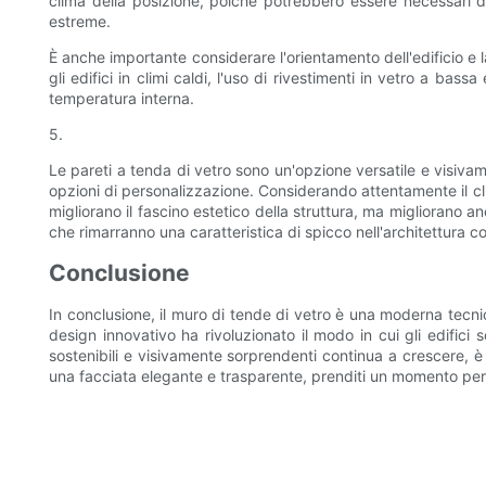
clima della posizione, poiché potrebbero essere necessari div
estreme.
È anche importante considerare l'orientamento dell'edificio e l
gli edifici in climi caldi, l'uso di rivestimenti in vetro a b
temperatura interna.
5.
Le pareti a tenda di vetro sono un'opzione versatile e visiva
opzioni di personalizzazione. Considerando attentamente il clim
migliorano il fascino estetico della struttura, ma migliorano a
che rimarranno una caratteristica di spicco nell'architettura 
Conclusione
In conclusione, il muro di tende di vetro è una moderna tecni
design innovativo ha rivoluzionato il modo in cui gli edifici 
sostenibili e visivamente sorprendenti continua a crescere, è 
una facciata elegante e trasparente, prenditi un momento per a