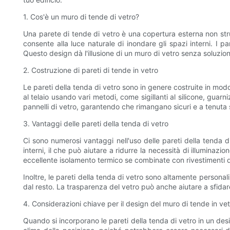
1. Cos'è un muro di tende di vetro?
Una parete di tende di vetro è una copertura esterna non stru
consente alla luce naturale di inondare gli spazi interni. I pan
Questo design dà l'illusione di un muro di vetro senza soluzion
2. Costruzione di pareti di tende in vetro
Le pareti della tenda di vetro sono in genere costruite in modo
al telaio usando vari metodi, come sigillanti al silicone, guarn
pannelli di vetro, garantendo che rimangano sicuri e a tenuta 
3. Vantaggi delle pareti della tenda di vetro
Ci sono numerosi vantaggi nell'uso delle pareti della tenda d
interni, il che può aiutare a ridurre la necessità di illuminaz
eccellente isolamento termico se combinate con rivestimenti di
Inoltre, le pareti della tenda di vetro sono altamente personali
dal resto. La trasparenza del vetro può anche aiutare a sfidar
4. Considerazioni chiave per il design del muro di tende in ve
Quando si incorporano le pareti della tenda di vetro in un desi