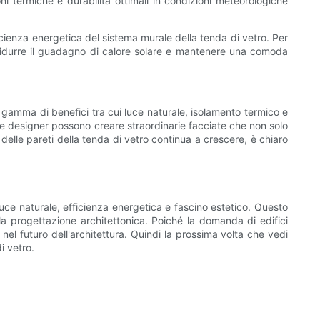
ni termiche e durabilità ottimali in condizioni meteorologiche
ficienza energetica del sistema murale della tenda di vetro. Per
e a ridurre il guadagno di calore solare e mantenere una comoda
 gamma di benefici tra cui luce naturale, isolamento termico e
ti e designer possono creare straordinarie facciate che non solo
 delle pareti della tenda di vetro continua a crescere, è chiaro
uce naturale, efficienza energetica e fascino estetico. Questo
ella progettazione architettonica. Poiché la domanda di edifici
nel futuro dell'architettura. Quindi la prossima volta che vedi
i vetro.