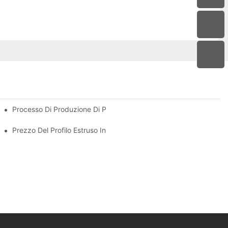
erande Per Acquirenti Globali
Processo Di Produzione Di Profili Di Estrusione Di Alluminio
Prezzo Del Profilo Estruso In Alluminio