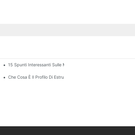
15 Spunti Interessanti Sulle Migliori Estrusioni In Alluminio Per V
lla Veranda
Che Cosa È Il Profilo Di Estrusione Di Alluminio