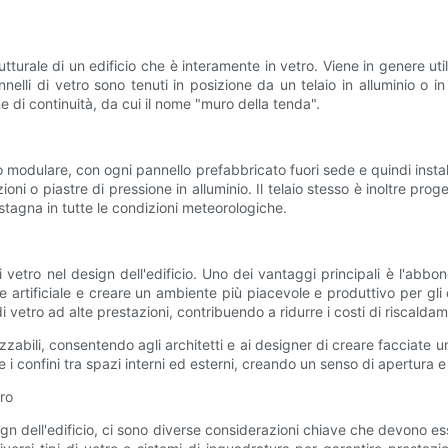
tturale di un edificio che è interamente in vetro. Viene in genere u
nelli di vetro sono tenuti in posizione da un telaio in alluminio o in 
e di continuità, da cui il nome "muro della tenda".
 modulare, con ogni pannello prefabbricato fuori sede e quindi installat
izioni o piastre di pressione in alluminio. Il telaio stesso è inoltre pr
stagna in tutte le condizioni meteorologiche.
i vetro nel design dell'edificio. Uno dei vantaggi principali è l'abb
ione artificiale e creare un ambiente più piacevole e produttivo per g
 vetro ad alte prestazioni, contribuendo a ridurre i costi di riscald
zzabili, consentendo agli architetti e ai designer di creare facciate u
e i confini tra spazi interni ed esterni, creando un senso di apertura
tro
gn dell'edificio, ci sono diverse considerazioni chiave che devono ess