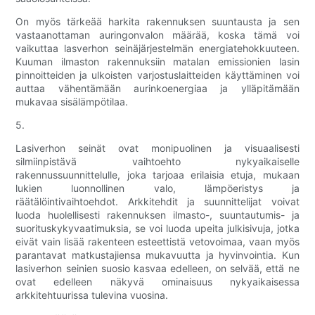
On myös tärkeää harkita rakennuksen suuntausta ja sen
vastaanottaman auringonvalon määrää, koska tämä voi
vaikuttaa lasverhon seinäjärjestelmän energiatehokkuuteen.
Kuuman ilmaston rakennuksiin matalan emissionien lasin
pinnoitteiden ja ulkoisten varjostuslaitteiden käyttäminen voi
auttaa vähentämään aurinkoenergiaa ja ylläpitämään
mukavaa sisälämpötilaa.
5.
Lasiverhon seinät ovat monipuolinen ja visuaalisesti
silmiinpistävä vaihtoehto nykyaikaiselle
rakennussuunnittelulle, joka tarjoaa erilaisia ​​etuja, mukaan
lukien luonnollinen valo, lämpöeristys ja
räätälöintivaihtoehdot. Arkkitehdit ja suunnittelijat voivat
luoda huolellisesti rakennuksen ilmasto-, suuntautumis- ja
suorituskykyvaatimuksia, se voi luoda upeita julkisivuja, jotka
eivät vain lisää rakenteen esteettistä vetovoimaa, vaan myös
parantavat matkustajiensa mukavuutta ja hyvinvointia. Kun
lasiverhon seinien suosio kasvaa edelleen, on selvää, että ne
ovat edelleen näkyvä ominaisuus nykyaikaisessa
arkkitehtuurissa tulevina vuosina.