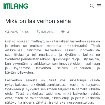
Mikä on lasiverhon seinä
2025-06-09
IMLANG
41
Oletko koskaan miettinyt, mikä tarkalleen lasiverhon seinä on
ja miten se mullistaa modernia arkkitehtuuria? Tässä
artikkelissa tutkimme lasiverhon seinien innovatiivista
suunnittelua ja toiminnallisuutta ja löydämme kuinka ne
työntävät perinteisten rakennusjulkisivujen rajoja. Liity meihin,
kun syventämme arkkitehtonisen innovaatioiden maailmaan
ja löydämme lasverhon seinien kauneuden ja
käytännöllisyyden.
Lasiverhon seinistä on tullut yhä suositumpi valinta
nykyaikaisessa arkkitehtisuunnittelussa, koska ne tarjoavat
tyylikkään ja nykyaikaisen ilmeen tarjoamalla samalla lukuisia
etuja. Tässä artikkelissa tutkimme, mitkä lasiverhon seinät
ovat, miten ne rakennetaan, niiden etuja ja joitain keskeisiä
näkökohtia niiden sisällyttämiseksi rakennussuunnitteluun.