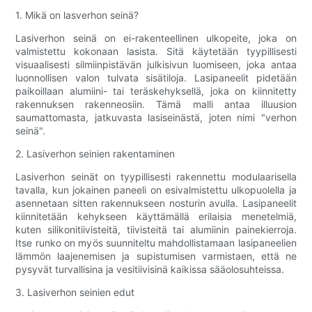
1. Mikä on lasverhon seinä?
Lasiverhon seinä on ei-rakenteellinen ulkopeite, joka on
valmistettu kokonaan lasista. Sitä käytetään tyypillisesti
visuaalisesti silmiinpistävän julkisivun luomiseen, joka antaa
luonnollisen valon tulvata sisätiloja. Lasipaneelit pidetään
paikoillaan alumiini- tai teräskehyksellä, joka on kiinnitetty
rakennuksen rakenneosiin. Tämä malli antaa illuusion
saumattomasta, jatkuvasta lasiseinästä, joten nimi "verhon
seinä".
2. Lasiverhon seinien rakentaminen
Lasiverhon seinät on tyypillisesti rakennettu modulaarisella
tavalla, kun jokainen paneeli on esivalmistettu ulkopuolella ja
asennetaan sitten rakennukseen nosturin avulla. Lasipaneelit
kiinnitetään kehykseen käyttämällä erilaisia ​​menetelmiä,
kuten silikonitiivisteitä, tiivisteitä tai alumiinin painekierroja.
Itse runko on myös suunniteltu mahdollistamaan lasipaneelien
lämmön laajenemisen ja supistumisen varmistaen, että ne
pysyvät turvallisina ja vesitiivisinä kaikissa sääolosuhteissa.
3. Lasiverhon seinien edut