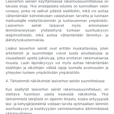
Lasiverhon seinien käyttämisessä rakennussuunnittelussa on
lukuisia etuja. Yksi ensisijaisista eduista on luonnollisen valon
runsaus, jonka ne sallivat päästä sisätiloihin, mikä voi auttaa
vähentämään keinotekoisen valaistuksen tarvetta ja luomaan
matkustajille miellyttävämmän ja tuottavamman ympäristön.
Lasiverhon seinät tarjoavat myös erinomaisen
lämmöneristyksen yhdistettynä korkean suorituskyvyn
lasipinnoitteisiin, mikä auttaa vähentämään lämmitys- ja
jäähdytyskustannuksia.
Lisäksi lasverhon seinät ovat erittäin muokattavissa, joten
arkkitehdit ja suunnittelijat voivat luoda ainutlaatuisia ja
visuaalisesti upeita julkisivuja, jotka erottavat rakennuksensa
muusta. Lasin läpinäkyvyys voi myös auttaa hämärtämään
sisätilojen ja ulkotilojen välisiä rajoja luomalla avoimuuden ja
yhteyden tunteen ympäröivään ympäristöön.
4. Tärkeimmät näkökohdat lasiverhon seinän suunnittelussa
Kun sisällytät lasiverhon seinät rakennussuunnitteluun, on
otettava huomioon useita keskeisiä näkökohtia. Yksi
tärkeimmistä tekijöistä on sijainnin ilmasto, koska erityyppisiä
lasi- ja kehysjärjestelmiä voidaan tarvita optimaalisen lämmön
suorituskyvyn ja kestävyyden varmistamiseksi äärimmäisissä
sääolosuhteissa.