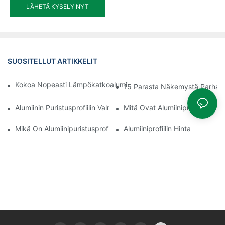
LÄHETÄ KYSELY NYT
SUOSITELLUT ARTIKKELIT
Kokoa Nopeasti Lämpökatkoalumiiniprofiilista Valmistettu Aurin
15 Parasta Näkemystä Parhaista 
Alumiinin Puristusprofiilin Valmistusprosessi
Mitä Ovat Alumiiniprofiilit
Mikä On Alumiinipuristusprofiili
Alumiiniprofiilin Hinta